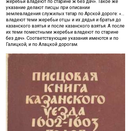
жеребьи владеют по старине ж без дач». Такое же
указание делают писцы при описании
землевладения служилых татар по Арской дороге: «…
владеют теми жеребьи отцы и их дядья и братья до
казанского взятья и после казанского взятья. А после
их теми поместными жеребьи владеют по старине
без дач». Соответствующие указания имеются и по
Галицкой, и по Алацкой дорогам.