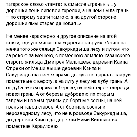
татарское слово «тамга» в смысле «грань»: «… у
дорошки пень липовой горелой, а на нем была грань
– по старому звати тамгою, а на другой стороне
дорошки ямы старая да новая…».
Не менее характерно и другое описание из этой
книги, где упоминаются «царевы тавруи»: «Учинена
межа того же сельца Сакуркадыша лесу и лугом, что
за рекою за Мешею, с помесною землею казанского
старого жильца Дмитрея Малышева деревни Каипа.
От реки от Меши выше деревни Каипа и
Сакуркадыша лесом прямо до луга по царевы тавруи
поместные с версту, а на лугу у лесу на дубу грань. А
от дуба лугом прямо к березе, на ней старое тавро да
новая грань. А от березы дубровою по старым
таврам и новым граням до бортные сосны, на ней
грань и тавра старое. А от бортные сосны к
нерозводному лесу, что не в розводе Сакуркадыша,
до деревни Каипа да деревни Бими Вишнякова
поместная Караулова».