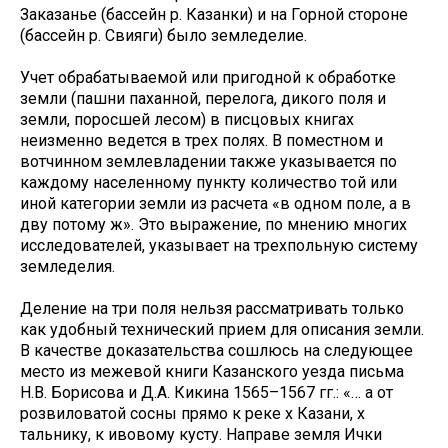
Заказанье (бассейн р. Казанки) и на Горной стороне
(бассейн р. Свияги) было земледелие.
Учет обрабатываемой или пригодной к обработке
земли (пашни паханной, перелога, дикого поля и
земли, поросшей лесом) в писцовых книгах
неизменно ведется в трех полях. В поместном и
вотчинном землевладении также указывается по
каждому населенному пункту количество той или
иной категории земли из расчета «в одном поле, а в
дву потому ж». Это выражение, по мнению многих
исследователей, указывает на трехпольную систему
земледелия.
Деление на три поля нельзя рассматривать только
как удобный технический прием для описания земли.
В качестве доказательства сошлюсь на следующее
место из межевой книги Казанского уезда письма
Н.В. Борисова и Д.А. Кикина 1565–1567 гг.: «… а от
розвиловатой сосны прямо к реке х Казани, х
тальнику, к ивовому кусту. Направе земля Ички