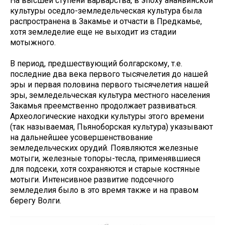
На высшей ступени варварства, в эпоху ананьинской
культуры оседло-земледельческая культура была
распространена в Закамье и отчасти в Предкамье,
хотя земледелие еще не выходит из стадии
мотыжного.
В период, предшествующий болгарскому, т.е.
последние два века первого тысячелетия до нашей
эры и первая половина первого тысячелетия нашей
эры, земледельческая культура местного населения
Закамья преемственно продолжает развиваться.
Археологические находки культуры этого времени
(так называемая, Пьяноборская культура) указывают
на дальнейшее усовершенствование
земледельческих орудий. Появляются железные
мотыги, железные топоры-тесла, применявшиеся
для подсеки, хотя сохраняются и старые костяные
мотыги. Интенсивное развитие подсечного
земледелия было в это время также и на правом
берегу Волги.