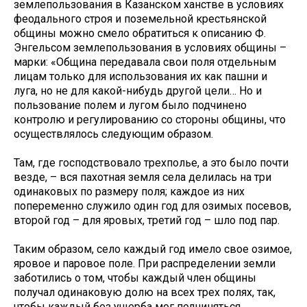
землепользования в Казанском ханстве в условиях
феодального строя и поземельной крестьянской
общины можно смело обратиться к описанию Ф.
Энгельсом землепользования в условиях общины –
марки: «Община передавала свои поля отдельным
лицам только для использования их как пашни и
луга, но не для какой-нибудь другой цели… Но и
пользование полем и лугом было подчинено
контролю и регулированию со стороны общины, что
осуществлялось следующим образом.
Там, где господствовало трехполье, а это было почти
везде, – вся пахотная земля села делилась на три
одинаковых по размеру поля; каждое из них
попеременно служило один год для озимых посевов,
второй год – для яровых, третий год – шло под пар.
Таким образом, село каждый год имело свое озимое,
яровое и паровое поле. При распределении земли
заботились о том, чтобы каждый член общины
получал одинаковую долю на всех трех полях, так,
чтобы каждый без ущерба мог подчиняться