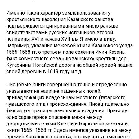
Именно такой характер землепользования у
крестьянского населения Казанского ханства
подтверждается цитированными мною раньше
свидетельствами русских источников второй
половины ХVI и начала ХVII вв. Я имею в виду,
например, указание межевой книги Казанского уезда
1565-1568 гг. о третьем поле селения Ички Казань,
факт совместного сева «чювашских» крестьян дер.
Кугарчины Ногайской дороги на общей яровой пашне
своей деревни в 1619 году и т.д.
Писцовые книги совершенно точно и определенно
указывают на наличие пашенных полей,
принадлежащих владельцам местного (татарского,
чувашского и т.д.) происхождения. Писец тщательно
фиксирует границы земельных владений. Приведу
одно характерное описание межи между
дворцовыми селами Клетли и Бирюли из межевой
книги 1565–1568 гг. Здесь имеется указание на межу
времен Казанского ханства, потому что упоминается