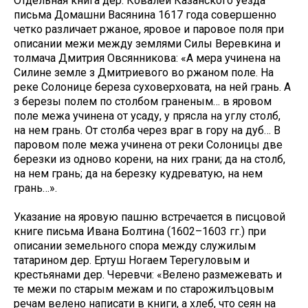
Отдельная книга дер. Ковалей Казанского уезда
письма Домашни Васянина 1617 года совершенно
четко различает ржаное, яровое и паровое поля при
описании межи между землями Силы Веревкина и
толмача Дмитрия Овсянникова: «А мера учинена на
Силине земле з Дмитриевого во ржаном поле. На
реке Солонице береза суховерховата, на ней грань. А
з березы полем по столбом граненым… в яровом
поле межа учинена от усаду, у прясла на углу столб,
на нем грань. От столба через враг в гору на дуб… В
паровом поле межа учинена от реки Солоницы две
березки из одново корени, на них грани; да на столб,
на нем грань; да на березку кудреватую, на нем
грань…».
Указание на яровую пашню встречается в писцовой
книге письма Ивана Болтина (1602–1603 гг.) при
описании земельного спора между служилым
татарином дер. Ертуш Ногаем Терегуловым и
крестьянами дер. Черевчи: «Велено размежевать и
те межи по старым межам и по старожилъцовым
речам велено написати в книги, а хлеб, что сеян на