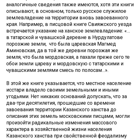
аналогичные сведения также имеются, хотя эти книги
описывают, в основном, только русское служилое
землевладение на территории вновь завоеванного
края. Например, в писцовой книге Свияжского уезда
встречается указание на ханское землевладение: «…
в татарской и чувашской деревне в Нурдулатове
порозжие земли, что была царевская Магмед
Аминовская, да в той же деревни порозжая же
земля, что была мордовская, а пахали преже сего те
обои земли цареву и мордовскую с татарскими и
чувашскими землями смесь по полосам…».
В этой же книге указывается, что местное население
исстари владело своими земельными и иными
угодьями. Нет никаких оснований допускать, что за
два-три десятилетия, прошедшие со времени
завоевания территории Казанского ханства до
описания этих земель московскими писцами, могли
произойти радикальные изменения массового
характера в хозяйственной жизни населения
Казанского ханства при свойственной феодализму