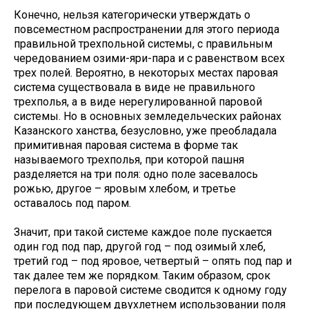
Конечно, нельзя категорически утверждать о
повсеместном распространении для этого периода
правильной трехпольной системы, с правильным
чередованием озими-яри-пара и с равенством всех
трех полей. Вероятно, в некоторых местах паровая
система существовала в виде не правильного
трехполья, а в виде нерегулированной паровой
системы. Но в основных земледельческих районах
Казанского ханства, безусловно, уже преобладала
примитивная паровая система в форме так
называемого трехполья, при которой пашня
разделяется на три поля: одно поле засевалось
рожью, другое – яровым хлебом, и третье
оставалось под паром.
Значит, при такой системе каждое поле пускается
один год под пар, другой год – под озимый хлеб,
третий год – под яровое, четвертый – опять под пар и
так далее тем же порядком. Таким образом, срок
перелога в паровой системе сводится к одному году
при последующем двухлетнем использовании поля