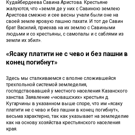
Кудайбердеева Савина Аристова. Крестьяне
жалуются, что «земля де у них с Савиною землею
Аристова смежно и сее весны учали были оне на
своей земле яровую пашню пахати. И тот де Савин
брат Василий, приехав на их землю с Савиными
людьми и со крестьяны, с самопалы и с саблями из
земли их збил».
«Ясаку платити не с чево и без пашни в
конец погибнут»
Здесь мы сталкиваемся с вполне сложившейся
трехпольной системой земледелия,
господствовавшей у местного населения Казанского
ханства. Заявление «чювашских» крестьян д.
Кугарчины в указанном выше споре, что им «ясаку
платити не с чево и без пашни в конец погибнут»,
весьма характерно, так как указывает на земледелие
как на основу хозяйства крестьянского населения
края.