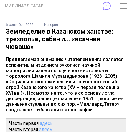
МИЛЛИАРД ТАТАР
6 сентября 2022
История
Земледелие в Казанском ханстве:
трехполье, сабан и... «ясачная
чюваша»
Предлагаемая вниманию читателей книга является
репринтным изданием рукописи научной
монографии известного ученого-историка и
тюрколога Шамиля Мухамедьярова (1923–2005)
«Социально-экономический и государственный
строй Казанского ханства (XV – первая половина
XVI вв.)». Несмотря на то, что в ее основу легла
диссертация, защищенная еще в 1951 г., многие ее
данные актуальны до сих пор. «Миллиард.Татар»
продолжает публикацию монографии.
Часть первая
здесь
.
Часть вторая
здесь
.