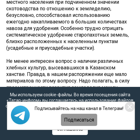
местного населения при подчиненном значении
скотоводства по отношению к земледелию,
безусловно, способствовал использованию
ежегодно накапливаемого в больших количествах
навоза для удобрения. Особенно трудно отрицать
систематическое удобрение старопахотных земель,
близко расположенных к населенным пунктам
(усадебные и приусадебные участки).
Не менее интересен вопрос о наличии различных
хлебных культур, высевавшихся в Казанском
ханстве. Правда, в нашем распоряжении еще мало
материалов по этому вопросу. Надо полагать, в силу
преемственности развития земледелия между
болгарским временем и Казанским ханством, в
Мы используем cookie-файлы. Во время посещения сайта
последнем имели распространение известные в
«Татар-информ» вы соглашаетесь на использование файлов
cookie в соответствии с настоящим уведомлением, согласием
болгарское время сельскохозяйственные культуры.
Подписывайтесь на наш канал в Телеграм!
на
обработку персональных данных
,
Политикой о
А.П. Смирнов совершенно ясно установил на
персональных данных
и
Политикой конфиденциальности
Подписаться
основании анализа найденных при раскопках
болгарских городищ зерен злаков возделывание
Соглашаюсь
древними болгарами следующих культур: пшеница,
рожь, ячмень, просо, горох.