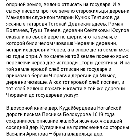
опорной земле, велено отписать на государя. И в
сыску писцом про тое землю старожильцы деревни
Мамедели служилой татарин Кучюк Тянтиков да
ясачные татаровя Тогонай Девлекильдеев, Роман
Болтачев, Тууш Тянеев, деревни Сейтяковы Юсупов
сказали по своей вере по шерти, что та земля, с
которой били челом чюваша Черевчи деревни,
истари их деревни Черев, а в споре де та земля меж
их годы с три. А по смете на той земле посеяно ярью
перелезчи через две изгороди …торы десятины. И на
той земле яровой хлеб отписан на государя и
приказано беречи Чюравчи деревни да Мамед
деревни чюваше. А как тот яровой хлеб поспеет, и
тот хлеб велено пожать и класти в той же деревни
Чюравчи до государева указу».
В дозорной книге дер. Кудайбердеева Ногайской
дороги письма Песника Белокурова 1619 года
сохранилось описание жалобы ясачных чювашей
соседней дер. Кугарчины на притеснения со стороны
Василия Аристова – брата владельца дер.