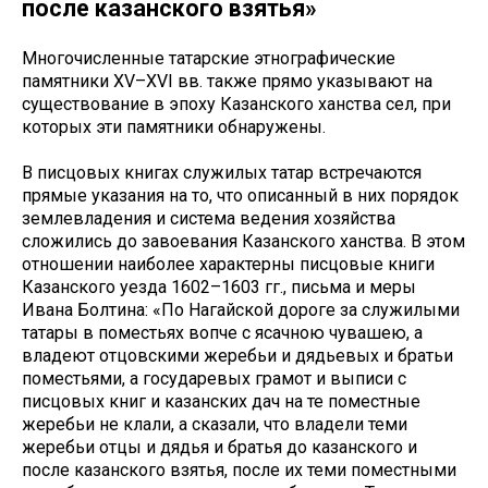
после казанского взятья»
Многочисленные татарские этнографические
памятники ХV–ХVI вв. также прямо указывают на
существование в эпоху Казанского ханства сел, при
которых эти памятники обнаружены.
В писцовых книгах служилых татар встречаются
прямые указания на то, что описанный в них порядок
землевладения и система ведения хозяйства
сложились до завоевания Казанского ханства. В этом
отношении наиболее характерны писцовые книги
Казанского уезда 1602–1603 гг., письма и меры
Ивана Болтина: «По Нагайской дороге за служилыми
татары в поместьях вопче с ясачною чувашею, а
владеют отцовскими жеребьи и дядьевых и братьи
поместьями, а государевых грамот и выписи с
писцовых книг и казанских дач на те поместные
жеребьи не клали, а сказали, что владели теми
жеребьи отцы и дядья и братья до казанского и
после казанского взятья, после их теми поместными