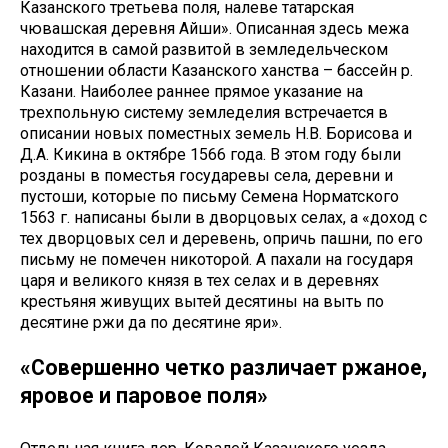
Казанского третьева поля, налеве татарская
чювашская деревня Айши». Описанная здесь межа
находится в самой развитой в земледельческом
отношении области Казанского ханства – бассейн р.
Казани. Наиболее раннее прямое указание на
трехпольную систему земледелия встречается в
описании новых поместных земель Н.В. Борисова и
Д.А. Кикина в октябре 1566 года. В этом году были
розданы в поместья государевы села, деревни и
пустоши, которые по письму Семена Норматского
1563 г. написаны были в дворцовых селах, а «доход с
тех дворцовых сел и деревень, опричь пашни, по его
письму не помечен никоторой. А пахали на государя
царя и великого князя в тех селах и в деревнях
крестьяня живущих вытей десятины на выть по
десятине ржи да по десятине яри».
«Совершенно четко различает ржаное,
яровое и паровое поля»