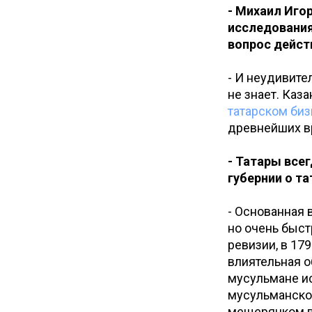
- Михаил Иго
исследования
вопрос дейст
- И неудивите
не знает. Каз
татарском би
древнейших вр
- Татары все
губернии о т
- Основанная 
но очень быст
ревизии, в 17
влиятельная о
мусульмане ис
мусульманское
мещеряцком в