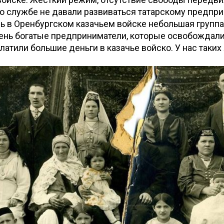
о службе не давали развиваться татарскому предпр
шь в Оренбургском казачьем войске небольшая группа
чень богатые предприниматели, которые освобождали
латили большие деньги в казачье войско. У нас таких 