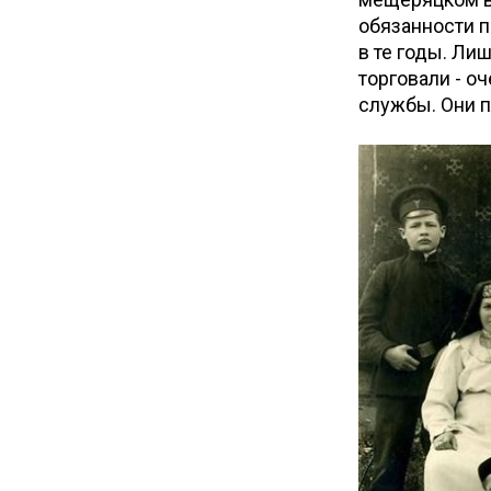
обязанности п
в те годы. Ли
торговали - о
службы. Они п