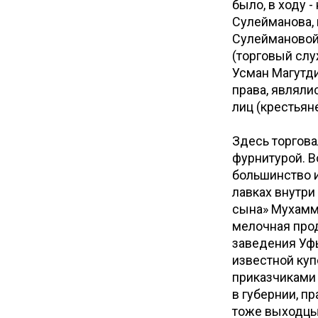
было, в ходу 
Сулейманова,
Сулеймановой»
(торговый сл
Усман Магутд
права, являли
лиц (крестьян
Здесь торгова
фурнитурой. В
большинство и
лавках внутри
сына» Мухамме
мелочная прод
заведения Уфы
известной куп
приказчиками 
в губернии, п
тоже выходцы