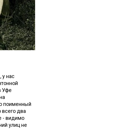
 у нас
нтонной
в Уфе
на
то поименный
 всего два
е - видимо
ий улиц не