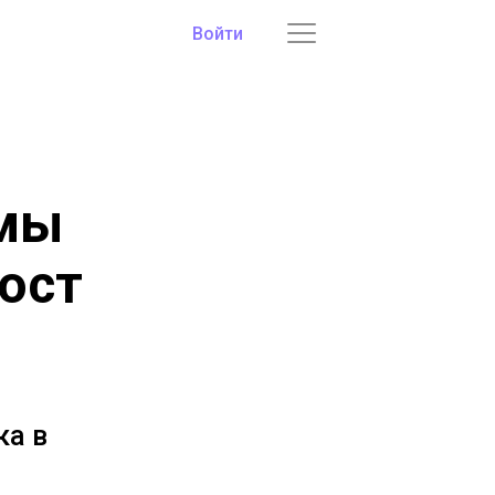
Войти
 мы
ост
ка в
1