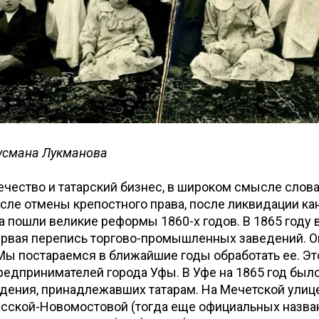
Гусмана Лукманова
ечество и татарский бизнес, в широком смысле слова,
сле отмены крепостного права, после ликвидации ка
а пошли великие реформы 1860-х годов. В 1865 году 
ервая перепись торгово-промышленных заведений. О
Мы постараемся в ближайшие годы обработать ее. Э
редпринимателей города Уфы. В Уфе на 1865 год было
дения, принадлежавших татарам. На Мечетской улиц
сской-Новомостовой (тогда еще официальных назван