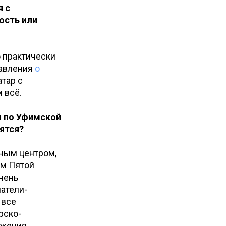
я с
ость или
о практически
тавления
о
тар с
 всё.
я по Уфимской
ятся?
нным центром,
ым Пятой
очень
атели-
 все
рско-
жения,