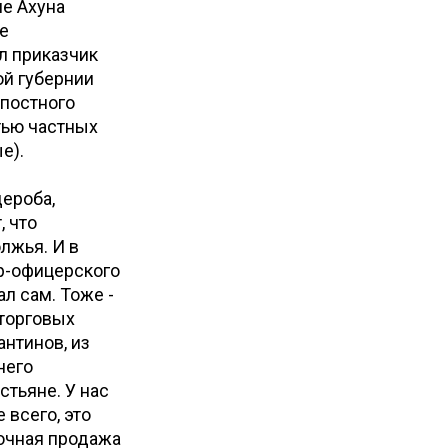
ме Ахуна
е
ял приказчик
ой губернии
епостного
тью частных
е).
дероба,
, что
лжья. И в
ер-офицерского
л сам. Тоже -
 торговых
нтинов, из
него
стьяне. У нас
 всего, это
очная продажа