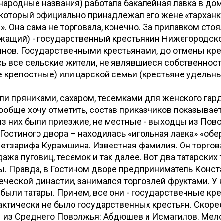
- народные названия) работала бакалейная лавка в до
 который официально принадлежал его жене «тарханк
. Она сама не торговала, конечно. За прилавком сто
ужащий) - государственный крестьянин Нижегородск
инов. Государственными крестьянами, до отмены кр
сь все сельские жители, не являвшиеся собственнос
е крепостные) или царской семьи (крестьяне удельны
ли пряниками, сахаром, тесемками для женского гар
ообще хочу отметить, состав приказчиков показывает
з них были приезжие, не местные - выходцы из Пово
 Гостиного двора – находилась «игольная лавка» «об
тзарифа Курамшина. Известная фамилия. Он торгова
ажа пуговиц, тесемок и так далее. Вот два татарских
. Правда, в Гостином дворе предприниматель Конста
еческой династии, занимался торговлей фруктами. У 
были татары. Причем, все они - государственные кре
рактически не было государственных крестьян. Скорее
 из Среднего Поволжья: Абдюшев и Исмагилов. Мел