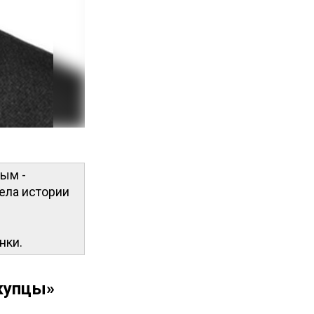
ым -
ела истории
нки.
 купцы»