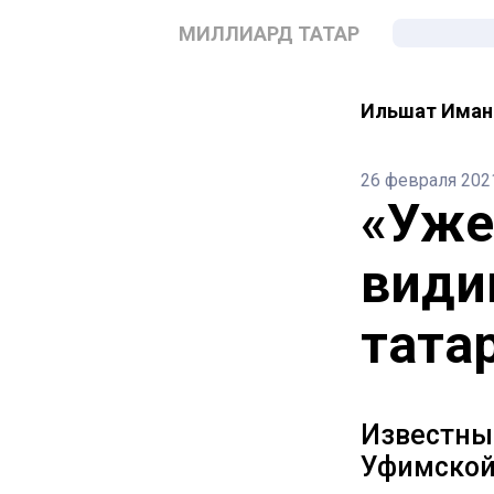
МИЛЛИАРД ТАТАР
Ильшат Иман
26 февраля 202
«Уже
види
тата
Известный
Уфимской 