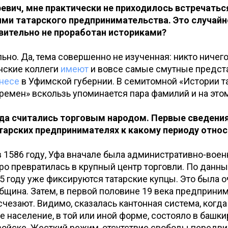
ревич, мне практически не приходилось встречатьс
ми татарского предпринимательства. Это случайн
вительно не проработан историками?
льно. Да, тема совершенно не изученная: никто ничег
анские коллеги
имеют
и вовсе самые смутные предс
знесе
в Уфимской губернии. В семитомной «Истории та
емен» вскользь упоминается пара фамилий и на этом
гда считались торговым народом. Первые сведени
атарских предпринимателях к какому периоду относ
в 1586 году, Уфа вначале была административно-вое
ро превратилась в крупный центр торговли. По данн
95 году уже фиксируются татарские купцы. Это была 
бщина. Затем, в первой половине 19 века предприним
чезают. Видимо, сказалась кантонная система, когда
 население, в той или иной форме, состояло в башки
ойске. Жесткий режим, отсутствие свободы передви