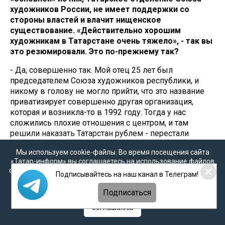
художников России, не имеет поддержки со
стороны властей и влачит нищенское
существование. «Действительно хорошим
художникам в Татарстане очень тяжело», - так вы
это резюмировали. Это по-прежнему так?
- Да, совершенно так. Мой отец 25 лет был
председателем Союза художников республики, и
никому в голову не могло прийти, что это название
приватизирует совершенно другая организация,
которая и возникла-то в 1992 году. Тогда у нас
сложились плохие отношения с центром, и там
решили наказать Татарстан рублем - перестали
перечислять деньги. Я в то время работал
Мы используем cookie-файлы. Во время посещения сайта
референтом в творческой мастерской и помню, как
«Татар-информ» вы соглашаетесь на использование файлов
мы по 7-8 месяцев не получали зарплату и не могли
cookie в соответствии с настоящим уведомлением, согласием
Подписывайтесь на наш канал в Телеграм!
выплатить аренду за мастерские. Спасибо Минтимеру
на
обработку персональных данных
,
Политикой о
Шариповичу, помог тогда с долгами по аренде, но это
персональных данных
и
Политикой конфиденциальности
Подписаться
была разовая инъекция. И вот тогда возникла идея
создать свою республиканскую структуру,
Соглашаюсь
«маневренный» Союз, который существовал бы