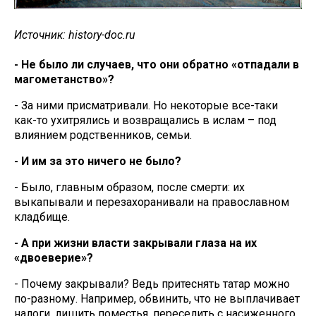
Источник: history-doc.ru
- Не было ли случаев, что они обратно «отпадали в
магометанство»?
- За ними присматривали. Но некоторые все-таки
как-то ухитрялись и возвращались в ислам – под
влиянием родственников, семьи.
- И им за это ничего не было?
- Было, главным образом, после смерти: их
выкапывали и перезахоранивали на православном
кладбище.
- А при жизни власти закрывали глаза на их
«двоеверие»?
- Почему закрывали? Ведь притеснять татар можно
по-разному. Например, обвинить, что не выплачивает
налоги, лишить поместья, переселить с насиженного