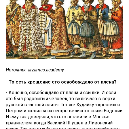
Источник: arzamas.academy
- То есть крещение его освобождало от плена?
- Конечно, освобождало от плена и ссылки. И если
это был родовитый человек, то включало в верхи
русской властной элиты. Тот же Худайкул крестился
Петром и женился на сестре великого князя Евдокии.
И ему так доверяли, что его оставили в Москве
правителем, когда Василий III ушел в Ливонский
поход. Так что ему было что терять и что приобретать.