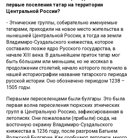
первые поселения татар на территории
Центральной России?
- Этнические группы, собирательно именуемые
татарами, приходили на новое место жительства в
нынешней Центральной России, а тогда на земли
Владимиро-Суздальского княжества, которое
составило позже ядро Русского государства, в
начале XIII века. В дальнейшем приток татар мог
быть бо́льшим или меньшим, но не иссякал в
продолжении столетий, начало которого получило в
нашей историографии название татарского периода
русской истории. Оно обозначено периодом 1238 –
1505 годы.
Первыми переселенцами были булгары. Это была
первая волна переселения тюркских этнических
групп в Центральную Россию, зафиксированная в
летописях. Они пожаловали (прибыли) сюда, на
восточную окраину Владимиро-Суздальского
княжества в 1236 году, после разгрома Батыем
Волжской Булгарии. Как сообщают летописи, много