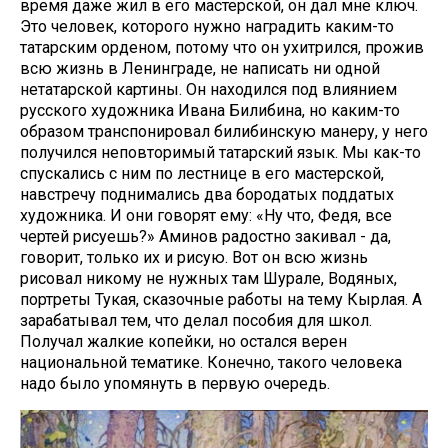
время даже жил в его мастерской, он дал мне ключ.
Это человек, которого нужно наградить каким-то
татарским орденом, потому что он ухитрился, прожив
всю жизнь в Ленинграде, не написать ни одной
нетатарской картины. Он находился под влиянием
русского художника Ивана Билибина, но каким-то
образом транспонировал билибинскую манеру, у него
получился неповторимый татарский язык. Мы как-то
спускались с ним по лестнице в его мастерской,
навстречу поднимались два бородатых поддатых
художника. И они говорят ему: «Ну что, Федя, все
чертей рисуешь?» Аминов радостно закивал - да,
говорит, только их и рисую. Вот он всю жизнь
рисовал никому не нужных там Шурале, Водяных,
портреты Тукая, сказочные работы на тему Кырлая. А
зарабатывал тем, что делал пособия для школ.
Получал жалкие копейки, но остался верен
национальной тематике. Конечно, такого человека
надо было упомянуть в первую очередь.