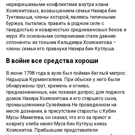
неразрешимыми конфликтами внутри клана
Хозясеитовых, возвышением семьи Назира бин
Туктамыша, члены которой, являясь типичными
буржуа, пытались править в родном селе с
твердостью и коварностью средневековых беков и
мурз. Их основными соперниками стали давние
оппоненты из токыма Кильдияра Хозясеитова –
члены семьи его правнука Назира бин Кутлуша.
В войне все средства хороши
В июне 1798 года в ауле был пойман беглый матрос
Надырша Курмангалеев. При обыске у него были
обнаружены трут, кремень и огниво,
предназначенные, как показал допрос, для поджога
домов Назира Хозясеитова и его старшего сына,
промышленника Сулеймана На проведенном на
месте дознании, в присутствии старосты с.Кубян
Мусы Маметева, он сказал, что его за приют и
ковригу хлеба нанял Муса бин Кутлуш князь
Хозясеитов. Прибывшие представители