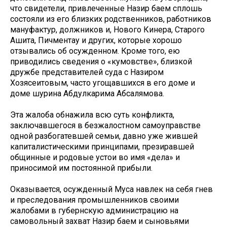
что свидетели, привлеченные Назир баем сплошь
состояли из его близких родственников, работников
мануфактур, должников и, Нового Кинера, Старого
Ашита, Пичментау и других, которые хорошо
отзывались об осужденном. Кроме того, ею
приводились сведения о «кумовстве», близкой
дружбе представителей суда с Назиром
Хозясеитовым, часто угощавшихся в его доме и
доме шурина Абдулкарима Абсалямова.
Эта жалоба обнажила всю суть конфликта,
заключавшегося в безжалостном самоуправстве
одной разбогатевшей семьи, давно уже жившей
капиталистическими принципами, презиравшей
общинные и родовые устои во имя «дела» и
приносимой им постоянной прибыли.
Оказывается, осужденный Муса навлек на себя гнев
и преследования промышленников своими
жалобами в губернскую администрацию на
самовольный захват Назир баем и сыновьями