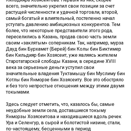
всего, значительно укрепил свои позиции за счет
растущей численности и удачной торговли, второй,
самый богатый и влиятельный, постепенно начал
уступать давлению амбициозных конкурентов. Тем
более, что некоторые представители этого рода,
переселились в Казань, продав свою часть земли
своим «заклятым» соперникам. Так, например, мурза
Дауд бин Бурхамет (Берей) бин Колы бин Биктимер
бин Кильдияр бин Хозясеит, уже являясь жителем
Старотатарской слободы Казани, в середине XVIII
века за серьезные деньги уступил свои
значительные владения Туктамышу бин Муслиму бин
Котлы бин Янморзе бин Хозясеиту. Все это обостряло
и без того непростые отношения между этими двумя
токымами.
Здесь следует отметить, что, казалось бы, самые
неудобные земли села, доставшиеся токыму
Янморзы Хозясеитова и находившиеся вдоль речек
Ура и Селенгур, в сырой и болотистой низине, стали,
по-настоящему, бесценными в период