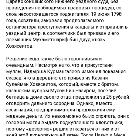
Царевококшайского нижнего уездного суда, без
проведения необходимых правовых процедур, со
слов несостоявшегося поджигателя, 19 июня 1798
года, схватили, заковали предполагаемого
организатора преступления в кандалы и отправили в
уездный центр, в соответчики был призван и его
племянник Мухаметшариф бин Дауд князь
Хозясеитов.
Решение суда также было торопливым и
очевидным. Несмотря на то, что в присутствии
муллы, Надырша Курмангалеев изменил показания,
сказав, что в деревню его привез из Казани
Сулейман Хозясеитов, который, вместе с братом,
казанским купцом Мусой бин Назиром, поселив
беглеца в доме своего отца, предложил за 25 рублей
оговорить дальнего сородича. Однако, вместо
ассигнаций, предприниматели предложили ему
медные деньги. Их невозможно было спрятать, они с
головой могли выдать подкупленного клеветника,
поэтому «дезертир» решил отказаться от них и от
всей этой дурнопахнущей затеи. Тогда Назир и Муса