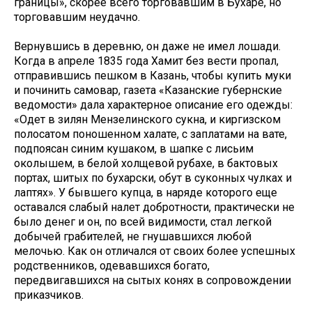
границы», скорее всего торговавшим в Бухаре, но
торговавшим неудачно.
Вернувшись в деревню, он даже не имел лошади.
Когда в апреле 1835 года Хамит без вести пропал,
отправившись пешком в Казань, чтобы купить муки
и починить самовар, газета «Казанские губернские
ведомости» дала характерное описание его одежды:
«Одет в зилян Мензелинского сукна, и киргизском
полосатом поношенном халате, с заплатами на вате,
подпоясан синим кушаком, в шапке с лисьим
околышем, в белой холщевой рубахе, в бактовых
портах, шитых по бухарски, обут в суконных чулках и
лаптях». У бывшего купца, в наряде которого еще
оставался слабый налет добротности, практически не
было денег и он, по всей видимости, стал легкой
добычей грабителей, не гнушавшихся любой
мелочью. Как он отличался от своих более успешных
родственников, одевавшихся богато,
передвигавшихся на сытых конях в сопровождении
приказчиков.