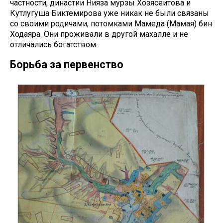
частности, династии Нияза мурзы Хозясеитова и
Кутлугуша Биктемирова уже никак не были связаны
со своими родичами, потомками Мамеда (Мамая) бин
Ходаяра. Они проживали в другой махалле и не
отличались богатством.
Борьба за первенство