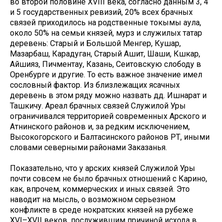
во второй половине XVIII века, согласно данным 3, 4
и 5 государственных ревизий, 20% всех брачных
связей приходилось на родственные токымы аула,
около 50% на семьи князей, мурз и служилых татар
деревень: Старый и Большой Менгер, Кушар,
Мазарбаш, Карадуган, Старый Ашит, Шаши, Кшкар,
Айшияз, Пичментау, Казань, Сеитовскую слободу в
Оренбурге и другие. То есть важное значение имел
сословный фактор. Из близлежащих ясачных
деревень в этом ряду можно назвать дд. Ишнарат и
Ташкичу. Ареал брачных связей Служилой Уры
ограничивался территорией современных Арского и
Атнинского районов и, за редким исключением,
Высокогорского и Балтасинского районов РТ, иными
словами северными районами Заказанья.
Показательно, что у арских князей Служилой Уры
почти совсем не было брачных отношений с Карино,
как, впрочем, коммерческих и иных связей. Это
наводит на мысль, о возможном серьезном
конфликте в среде нократских князей на рубеже
XVI–XVII веков, послужившим причиной исхода в