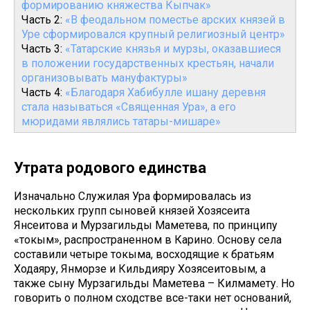
формированию княжества Кыпчак»
Часть 2:
«В феодальном поместье арских князей в
Уре сформировался крупный религиозный центр»
Часть 3:
«Татарские князья и мурзы, оказавшиеся
в положении государственных крестьян, начали
организовывать мануфактуры»
Часть 4:
«Благодаря Хабибулле ишану деревня
стала называться «Священная Ура», а его
мюридами являлись татары-мишаре»
Утрата родового единства
Изначально Служилая Ура формировалась из
нескольких групп сыновей князей Хозясеита
Янсеитова и Мурзагильды Маметева, по принципу
«токым», распространенном в Карино. Основу села
составили четыре токыма, восходящие к братьям
Ходаяру, Янморзе и Кильдияру Хозясеитовым, а
также сыну Мурзагильды Маметева – Килмамету. Но
говорить о полном сходстве все-таки нет оснований,