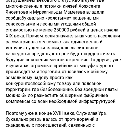
разрушением векового статус кво в ауле, где
многочисленные потомки князей Хозясеита
Янсеитова и Мурзагильды Маметева владели
сообщабуквально «золотыми» пашенными,
сенокосными и лесными угодьями общей
стоимостью не менее 250000 рублей в ценах начала
XIX века. Причем, если значительная часть населения
рассматривала эту землю как единственный
источник существования, как спасительное
наследство предков, которое будет поддерживать
будущие поколения местных крестьян. То другая, уже
вкусившая огромные прибыли от мануфактурного
производства и торговли, относилась к общему
земельному наделу просто как
конкурентоспособному товару или полезной
территории, где безболезненно, без арендной платы
можно было разместить обширные фабричные
комплексы со всей необходимой инфраструктурой.
Поэтому уже в конце XVIII века, Служилая Ура,
буквально разрывалась от противоречий и
скандальных происшествий, связанных с