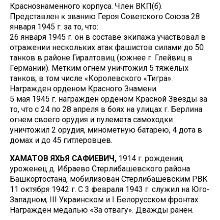
Краснознаменного корпуса. Член ВКП(б).
Представлен к званию Героя Советского Союза 28
января 1945 г. за то, что:
26 января 1945 г. он в составе экипажа участвовал в
отражении нескольких атак фашистов силами до 50
танков в районе Гиралтовиц (южнее г. Глейвиц в
Германии). Метким огнем уничтожил 5 тяжелых
танков, в том числе «Королевского «Тигра».
Награжден орденом Красного Знамени.
5 мая 1945 г. награжден орденом Красной Звезды за
то, что с 24 по 28 апреля в боях на улицах г. Берлина
огнем своего орудия и пулемета самоходки
уничтожил 2 орудия, минометную батарею, 4 дота в
домах и до 45 гитлеровцев.
ХАМАТОВ ЯХЬЯ САФИЕВИЧ,
1914 г. рождения,
уроженец д. Ибраево Стерлибашевского района
Башкортостана, мобилизован Стерлибашевским РВК
11 октября 1942 г. С 3 февраля 1943 г. служил на Юго-
Западном, III Украинском и I Белорусском фронтах.
Награжден медалью «За отвагу». Дважды ранен.