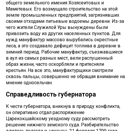
общего земельного имения Хозясеитовых и
Маметевых. Его возмущало строительство на этой
земле промышленных предприятий, загрязнявших
своими отходами питьевые водоемы деревни. Из-за
чего жители Служилой Уры вынуждены были
привозить воду из других населенных пунктов. Для
нужд мануфактур массово вырубались окрестные
леса, а это создавало дефицит топлива в деревне в
зимний период. Рабочие мануфактур, съезжавшиеся
в аул из самых разных мест, вели распушенный
образ жизни, часто оскорбляли и притесняли
крестьян. На все это, мануфактурщики смотрели
сквозь пальцы, совершенно не обращая внимание на
мнение односельчан.
Справедливость губернатора
К чести губернатора, вникнув в природу конфликта,
он оперативно отдал распоряжение
Царекокшайскому уездному суду рассмотреть
решение нижнего земского суда. Разбирательство
длилось полгода и, наконец, 21 февраля 1799 года