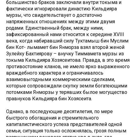
большинство браков заключали внутри токыма и
фактически игнорировали династию Кильдияра
мурзы, что свидетельствует о достаточно
напряженных отношениях между этими двумя
родами. Единственный брак, между ними,
зафиксированный нами относится к середине XVIII
века, когда набиравший силу Туктамыш бин Муслим
бин Кот- лымамет бин Янморза взял второй женой
Зулейху Бахтиярову – внучку Тиммамета мурзы из
токыма Кильдияра Хозясеитова. Правда, в это время
противостояние кланов, не имело ярко выраженного
враждебного характера и ограничивалось
взаимовыгодными коммерческими сделками,
которые сопровождали скупку земли богатеющими
потомками Янморзы у терявших былое могущество
правнуков Кильдияра бин Хозясеита.
Однако, в последующие десятилетия, по мере
быстрого обогащения и стремительного
капиталистического успеха представителей одной
семьи, ситуация только осложнялась, грозя полным