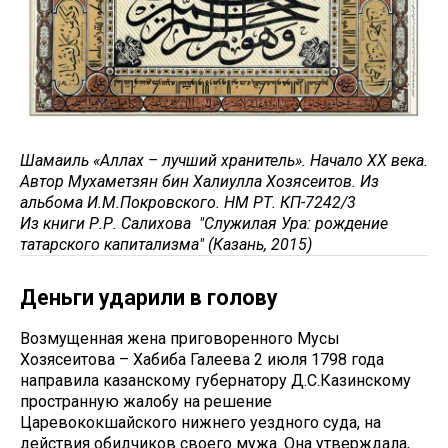
Шамаиль «Аллах – лучший хранитель». Начало ХХ века.
Автор Мухаметзян бин Халиулла Хозясеитов. Из
альбома И.М.Покровского. НМ РТ. КП-7242/3
Из книги Р.Р. Салихова "Служилая Ура: рождение
татарского капитализма" (Казань, 2015)
Деньги ударили в голову
Возмущенная жена приговоренного Мусы
Хозясеитова – Хабиба Галеева 2 июля 1798 года
направила казанскому губернатору Д.С.Казинскому
пространную жалобу на решение
Царевококшайского нижнего уездного суда, на
действия обидчиков своего мужа. Она утверждала,