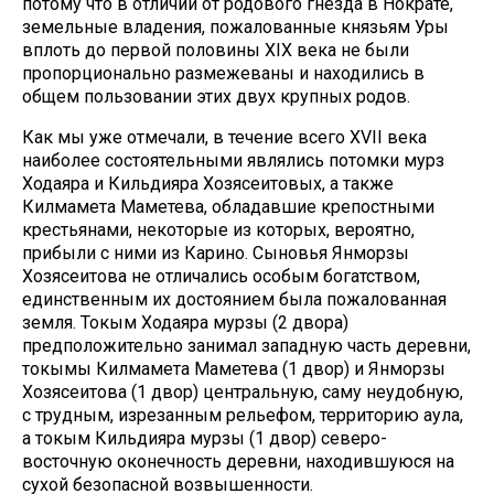
потому что в отличии от родового гнезда в Нократе,
земельные владения, пожалованные князьям Уры
вплоть до первой половины XIX века не были
пропорционально размежеваны и находились в
общем пользовании этих двух крупных родов.
Как мы уже отмечали, в течение всего XVII века
наиболее состоятельными являлись потомки мурз
Ходаяра и Кильдияра Хозясеитовых, а также
Килмамета Маметева, обладавшие крепостными
крестьянами, некоторые из которых, вероятно,
прибыли с ними из Карино. Сыновья Янморзы
Хозясеитова не отличались особым богатством,
единственным их достоянием была пожалованная
земля. Токым Ходаяра мурзы (2 двора)
предположительно занимал западную часть деревни,
токымы Килмамета Маметева (1 двор) и Янморзы
Хозясеитова (1 двор) центральную, саму неудобную,
с трудным, изрезанным рельефом, территорию аула,
а токым Кильдияра мурзы (1 двор) северо-
восточную оконечность деревни, находившуюся на
сухой безопасной возвышенности.