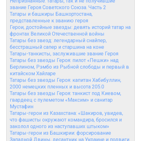
Непризнанные: татары, так и не получившие
звание Героя Советского Союза. Часть 2
Татары и башкиры Башкортостана,
представленные к званию героя
Герои, достойные звезды: девять историй татар на
фронтах Великой Отечественной войны
Татары без звезд: легендарный снайпер,
бесстрашный сапер и старшина на коне
Татары-танкисты, заслужившие звание Героя
Татары без звезды Героя: пилот «Пешки» над
Берлином, Рэмбо из Рыбной слободы и первый в
китайском Хайларе
Татары без звезды Героя: капитан Хабибуллин,
2000 немецких пленных и высота 205.0
Татары без звезды Героя: танкист под Киевом,
гвардеец с пулеметом «Максим» и санитар
Мустафин
Татары-герои из Казахстана: «Шакиров, увидев,
что фашисты окружают командира, бросился и
заколол одного из наступавших штыком»
Татары-герои из Башкирии: форсирование
Западной Двины, десантник на Украине и подвиги