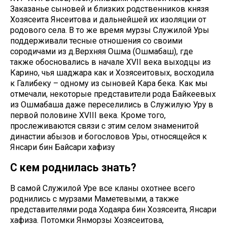
Заказанье сыновей и близких родственников князя
Хозясеита Янсеитова и дальнейшей их изоляции от
родового села. В то же время мурзы Служилой Уры
поддерживали тесные отношения со своими
сородичами из д.Верхняя Ошма (Ошмабаш), где
также обосновались в начале XVII века выходцы из
Карино, чья шаджара как и Хозясеитовых, восходила
к Галибеку – одному из сыновей Кара бека. Как мы
отмечали, некоторые представители рода Байкеевых
из Ошмабаша даже переселились в Служилую Уру в
первой половине XVIII века. Кроме того,
прослеживаются связи с этим селом знаменитой
династии абызов и богословов Уры, относящейся к
Янсари бин Байсари хафизу
С кем роднилась знать?
В самой Служилой Уре все кланы охотнее всего
роднились с мурзами Маметевыми, а также
представителями рода Ходаяра бин Хозясеита, Янсари
хафиза. Потомки Янморзы Хозясеитова,