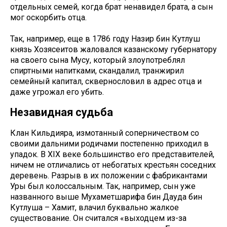
отдельных семей, когда брат ненавидел брата, а сын
мог оскорбить отца.
Так, например, еще в 1786 году Назир бин Кутлуш
князь Хозясеитов жаловался казанскому губернатору
на своего сына Мусу, который злоупотреблял
спиртными напитками, скандалил, транжирил
семейный капитал, сквернословил в адрес отца и
даже угрожал его убить.
Незавидная судьба
Клан Кильдияра, измотанный соперничеством со
своими дальними родичами постепенно приходил в
упадок. В XIX веке большинство его представителей,
ничем не отличались от небогатых крестьян соседних
деревень. Разрыв в их положении с фабрикантами
Уры был колоссальным. Так, например, сын уже
названного выше Мухаметшарифа бин Дауда бин
Кутлуша – Хамит, влачил буквально жалкое
существование. Он считался «выходцем из-за