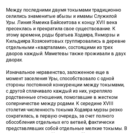
Между последними двумя токымами традиционно
селились знаменитые абызы и имамы Служилой
Уры. Линия Ямеика Байсеитова к концу XVII века
пресеклась и прекратила свое существование. К
этому времени, роды братьев Ходаяра, Янморзы и
Кильдияра Хозясеитовых группировались в деревне
отдельными «кварталами», состоящими из трех
дворов каждый. Маметевы также проживали в двух
дворах.
Изначальное неравенство, заложенное еще в
момент заселения Уры, способствовало с одной
стороны постоянной конкуренции между токымами,
с другой сплачивало каждый из них, укрепляло
родственные отношения, помогавшие в жестком
соперничестве между родами. К середине XVIII
столетия численность токыма Ходаяра мурзы резко
сократилась, в первую очередь, за счет полного
обособления отдельных его ветвей, фактически
представлявших собой отдельные мелкие токымы. В