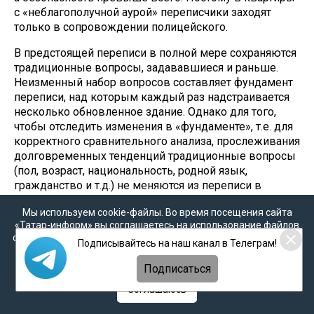
с «неблагополучной аурой» переписчики заходят
только в сопровождении полицейского.
В предстоящей переписи в полной мере сохраняются
традиционные вопросы, задававшиеся и раньше.
Неизменный набор вопросов составляет фундамент
переписи, над которым каждый раз надстраивается
несколько обновленное здание. Однако для того,
чтобы отследить изменения в «фундаменте», т.е. для
корректного сравнительного анализа, прослеживания
долговременных тенденций традиционные вопросы
(пол, возраст, национальность, родной язык,
гражданство и т.д.) не меняются из переписи в
перепись.
Мы используем cookie-файлы. Во время посещения сайта
«Татар-информ» вы соглашаетесь на использование файлов
Татары уходят не прощаясь
cookie в соответствии с настоящим уведомлением, согласием
Подписывайтесь на наш канал в Телеграм!
на
обработку персональных данных
,
Политикой о
В ходе переписи гражданам придется сообщить
персональных данных
и
Политикой конфиденциальности
Подписаться
информацию не только о владении русским и
другими языками, но и об их использовании в
Соглашаюсь
повседневной жизни. Здесь мы еще почти наверняка