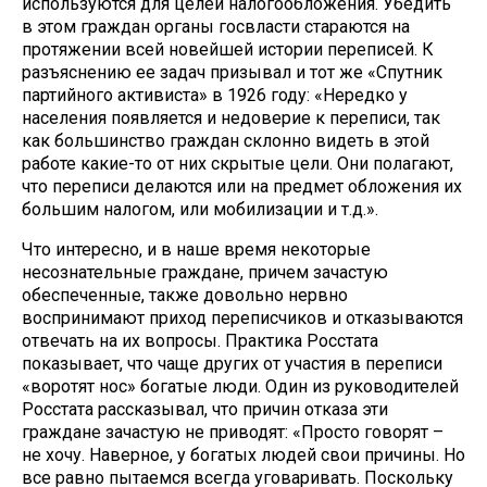
используются для целей налогообложения. Убедить
в этом граждан органы госвласти стараются на
протяжении всей новейшей истории переписей. К
разъяснению ее задач призывал и тот же «Спутник
партийного активиста» в 1926 году: «Нередко у
населения появляется и недоверие к переписи, так
как большинство граждан склонно видеть в этой
работе какие-то от них скрытые цели. Они полагают,
что переписи делаются или на предмет обложения их
большим налогом, или мобилизации и т.д.».
Что интересно, и в наше время некоторые
несознательные граждане, причем зачастую
обеспеченные, также довольно нервно
воспринимают приход переписчиков и отказываются
отвечать на их вопросы. Практика Росстата
показывает, что чаще других от участия в переписи
«воротят нос» богатые люди. Один из руководителей
Росстата рассказывал, что причин отказа эти
граждане зачастую не приводят: «Просто говорят –
не хочу. Наверное, у богатых людей свои причины. Но
все равно пытаемся всегда уговаривать. Поскольку