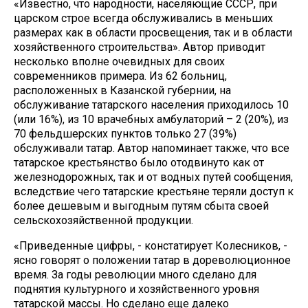
«Известно, что народности, населяющие СССР, при
царском строе всегда обслуживались в меньших
размерах как в области просвещения, так и в области
хозяйственного строительства». Автор приводит
несколько вполне очевидных для своих
современников примера. Из 62 больниц,
расположенных в Казанской губернии, на
обслуживание татарского населения приходилось 10
(или 16%), из 10 врачебных амбулаторий – 2 (20%), из
70 фельдшерских пунктов только 27 (39%)
обслуживали татар. Автор напоминает также, что все
татарское крестьянство было отодвинуто как от
железнодорожных, так и от водных путей сообщения,
вследствие чего татарские крестьяне теряли доступ к
более дешевым и выгодным путям сбыта своей
сельскохозяйственной продукции.
«Приведенные цифры, - констатирует Колесников, -
ясно говорят о положении татар в дореволюционное
время. За годы революции много сделано для
поднятия культурного и хозяйственного уровня
татарской массы. Но сделано еще далеко