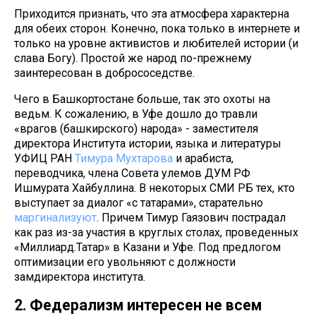
Приходится признать, что эта атмосфера характерна
для обеих сторон. Конечно, пока только в интернете и
только на уровне активистов и любителей истории (и
слава Богу). Простой же народ по-прежнему
заинтересован в добрососедстве.
Чего в Башкортостане больше, так это охоты на
ведьм. К сожалению, в Уфе дошло до травли
«врагов (башкирского) народа» - заместителя
директора Института истории, языка и литературы
УФИЦ РАН
Тимура Мухтарова
и арабиста,
переводчика, члена Совета улемов ДУМ РФ
Ишмурата Хайбуллина. В некоторых СМИ РБ тех, кто
выступает за диалог «с татарами», старательно
маргинализуют
. Причем Тимур Гаязович пострадал
как раз из-за участия в круглых столах, проведенных
«Миллиард.Татар» в Казани и Уфе. Под предлогом
оптимизации его увольняют с должности
замдиректора института.
2. Федерализм интересен не всем