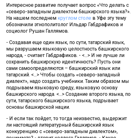
Интересное развитие получает вопрос «Что делать с
«северо-западным диалектом башкирского языка?».
На нашем последнем
круглом столе
в Уфе эту тему
обозначили этнополитолог Ильдар Габдрафиков и
социолог Рушан Галлямов.
- Создавая еще один язык, по сути, татарский язык,
мы разрушаем языковую целостность башкирского
народа, - считает Габдрафиков. - <...> И не лучше ли
сохранить башкирскую идентичность? Пусть они
сами самоопределяются – башкирский язык или
татарский. <...> Чтобы создать «северо-западный
диалект», надо создать учебники. Таким образом мы
подрываем языковую среду, языковую основу
башкирского народа. <...> Создание второго языка, по
сути, татарского башкирского языка, подрывает
основы башкирской нации.
- И если так пойдет, то тогда неизвестно, выдержит
ли настоящий литературный башкирский язык
конкуренцию с «северо-западным диалектом»,
понимаете? - вторит коллеге Галлямов. - Какое