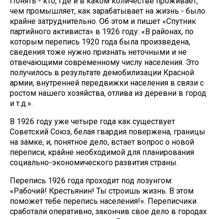
Понять - кто, где и в каком количестве проживает,
чем промышляет, как зарабатывает на жизнь - было
крайне затруднительно. Об этом и пишет «Спутник
партийного активиста» в 1926 году: «В районах, по
которым перепись 1920 года была произведена,
сведения тоже нужно признать неточными и не
отвечающими современному числу населения. Это
получилось в результате демобилизации Красной
армии, внутренней передвижки населения в связи с
ростом нашего хозяйства, отлива из деревни в город
и т.д.».
В 1926 году уже четыре года как существует
Советский Союз, белая гвардия повержена, границы
на замке, и, понятное дело, встает вопрос о новой
переписи, крайне необходимой для планирования
социально-экономического развития страны.
Перепись 1926 года проходит под лозунгом:
«Рабочий! Крестьянин! Ты строишь жизнь. В этом
поможет тебе перепись населения!». Переписчики
сработали оперативно, закончив свое дело в городах