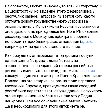
На словах-то, может, и «всем», то есть и Татарстану, и
Башкортостану, но видение этого федерализма у
республик разное. Татарстан пытается хоть как-то
отстоять форму государственного устройства,
закрепленную в Конституции России, и союзники в
этом деле очень пригодились бы. Но в РБ склонны
рассматривать Москву как арбитра в спорных
вопросах татаро-башкирских отношений (
здесь
,
например) — на данном этапе это важнее.
Как результат, от парламента Татарстана поступил
единственный отрицательный отзыв на
законопроект, запрещающий главам российских
регионов именоваться президентами, как
заявил
накануне один из его авторов Павел Крашенинников.
Произошла эта история как раз на фоне переписи
населения. Впрочем, президентом глава соседней
республики перестал зваться уже давно, и случилось
это не при нынешнем башлыке, так что у Радия
Хабирова были все основания «не высовываться».
Да и необходимого для этого авторитета он,