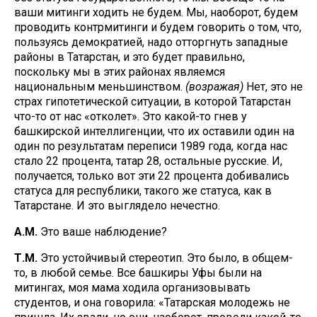
ваши митинги ходить не будем. Мы, наоборот, будем
проводить контрмитинги и будем говорить о том, что,
пользуясь демократией, надо отторгнуть западные
районы в Татарстан, и это будет правильно,
поскольку мы в этих районах являемся
национальным меньшинством.
(возражая)
Нет, это не
страх гипотетической ситуации, в которой Татарстан
что-то от нас «отколет». Это какой-то гнев у
башкирской интеллигенции, что их оставили один на
один по результатам переписи 1989 года, когда нас
стало 22 процента, татар 28, остальные русские. И,
получается, только вот эти 22 процента добивались
статуса для республики, такого же статуса, как в
Татарстане. И это выглядело нечестно.
А.М.
Это ваше наблюдение?
Т.М.
Это устойчивый стереотип. Это было, в общем-
то, в любой семье. Все башкиры Уфы были на
митингах, моя мама ходила организовывать
студентов, и она говорила: «Татарская молодежь не