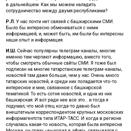
в дальнейшем. Как мы можем наладить
сотрудничество между двумя республиками?
Р.Л.
У нас почти нет связей с башкирскими СМИ.
Было бы интересно обмениваться с ними
информацией, и, может быть, им были бы интересны
наши опыт и информация.
И.Ш.
Сейчас популярны телеграм-каналы, многие
именно там черпают информацию, вместо того,
чтобы смотреть обычные сайты СМИ. Я тоже был
подписан на многие татарстанские телеграм-каналы,
новостей там даже больше, чем у нас. Очень много
татарских новостей, и среди них попадается что-то
интересное и мне, связанное с башкирской
тематикой. То есть сотня новостей, и одна из них
башкирская. И вот ради нее все это… и тогда я
подумал, что мой отец когда-то давно был
внештатным корреспондентом крупных московских
информагентств типа ИТАР-ТАСС. И когда в регионе
случалась какая-то новость, которая была интересна
Москве, он сразу «выходил в эфир», связывался с