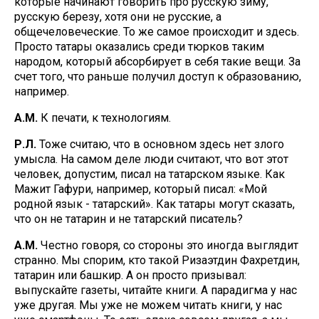
которые начинают говорить про русскую зиму,
русскую березу, хотя они не русские, а
общечеловеческие. То же самое происходит и здесь.
Просто татары оказались среди тюрков таким
народом, который абсорбирует в себя такие вещи. За
счет того, что раньше получил доступ к образованию,
например.
А.М.
К печати, к технологиям.
Р.Л.
Тоже считаю, что в основном здесь нет злого
умысла. На самом деле люди считают, что вот этот
человек, допустим, писал на татарском языке. Как
Мажит Гафури, например, который писал: «Мой
родной язык - татарский». Как татары могут сказать,
что он не татарин и не татарский писатель?
А.М.
Честно говоря, со стороны это иногда выглядит
странно. Мы спорим, кто такой Ризаэтдин Фахретдин,
татарин или башкир. А он просто призывал:
выпускайте газеты, читайте книги. А парадигма у нас
уже другая. Мы уже не можем читать книги, у нас