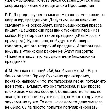
уже смартфоны. То есть эпоха совсем другая, а мы
спорим про какие-то вещи эпохи Просвещения.
Р.Л.
Я продолжу свою мысль – то же самое касается,
например, праздников. Допустим, меня никак не
смущает и не оскорбляет, когда башкирская пресса
пишет: «Башкирский праздник гусиного пера «Каз
өмәhе». И у татар есть такой праздник («Каз өмәсе», -
прим. ред.). Ну конечно, не будут же башкиры
говорить, что это татарский праздник. И татары где-
нибудь в Атнинском районе не будут говорить:
«Имейте в виду, это на самом деле башкирский
праздник!»
А.М.
Это как с песней «Ай, былбылым». «Ак Барс
банк» оплатил Гарику Сукачеву аранжировку,
понятно, написали, что это татарская песня, потому что
все татары думают, что она татарская. И мы просто
плохо знаем своих соседей, большинство из нас не
знает, что вы поете ту же песню, немного с другими
звуками, но ту же. То есть на самом-то деле умысла
не было, была просто попытка популяризировать