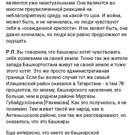
являются уже неактуальными. Они являются во
многом преувеличенной реакцией на
неблагоприятную среду, на какой-то шок. И война,
может быть, и не начиналась, но люди чувствуют
себя в «осажденной крепости». Или, может быть, она
давно кончилась, но люди все равно продолжают ее
ощущать.
Р.Л.
Вы говорили, что башкиры хотят чувствовать
себя хозяевами на своей земле. Точно так же жители
запада Башкортостана живут на своей земле и тоже
этого хотят. Это же просто административная
граница. Если бы волею случая тот же самый
Илишевский район оказался в Татарстане - а там 78
процентов, по-моему, башкирского населения, это
больше, чем в родном районе Муртазы
Губайдулловича [Рахимова]. Как это получилось, я не
понимаю. Там живет такой же народ, как в
Актанышском районе, они так же разговаривают, но
оказалось, что это башкиры.
Еще интересно, что никто из башкирской