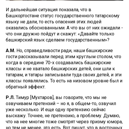
И дальнейшая ситуация показала, что в
Башкортостане статус государственного татарскому
языку не дали, то есть опасения этих людей
оказались обоснованными. А что вы от них ожидали -
что они дружно пойдут и скажут: «Давайте только
башкирский язык сделаем государственным»?
А.М.
Но, справедливости ради, наши башкирские
гости рассказывали перед этим круглым столом, что
когда в середине 70-х создавались башкирские
классы и не хватало башкирских детей, они шли к
татарам, и татары записывали туда своих детей, и эти
классы появлялись. То есть на низовом уровне был и
обратный эффект.
Р.Л.
Тимур [Мухтаров], вы говорите, что мы не
озвучиваем претензий – но я, в общем-то, озвучил
уже несколько. И еще одну претензию сейчас
выскажу. Точнее, не претензию, а проблему. Думаю,
что на нее многие тоже смотрят через призму юмора,
но тем не менее, это есть. Вот пишут, что в восточных