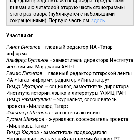
народам преодолеть язык вражды. Предлагаем
вниманию читателей вторую часть стенограммы
этого разговора (публикуется с небольшими
сокращениями). Первую часть см.
здесь
.
Участники:
Ринат Билалов
- главный редактор ИА «Татар-
информ»
Альфрид Бустанов
- заместитель директора Института
истории им. Марджани АН РТ
Рамис Латыпов
– главный редактор татарской ленты
ИА «Татар-информ», редактор «Интертат.ру»
Тимур Мухтаров
– социолог, заместитель директора
Института истории, языка и литературы УФИЦ РАН
Тимур Рахматуллин
– журналист, сооснователь
проекта «Миллиард.Татар»
Искандер Шакиров
- языковой активист
Рустем Шакиров
- журналист, сооснователь проекта
«Миллиард.Татар»
Тимур Юсупов
- заместитель председателя
Национально-культурной автономии башкир РТ