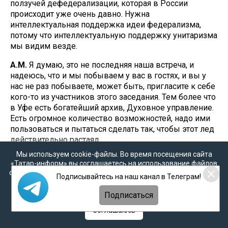
ползучей дефедерализации, которая в России
происходит уже очень давно. Нужна
интеллектуальная поддержка идеи федерализма,
потому что интеллектуальную поддержку унитаризма
мы видим везде.
А.М.
Я думаю, это не последняя наша встреча, и
надеюсь, что и мы побываем у вас в гостях, и вы у
нас не раз побываете, может быть, пригласите к себе
кого-то из участников этого заседания. Тем более что
в Уфе есть богатейший архив, Духовное управление.
Есть огромное количество возможностей, надо ими
пользоваться и пытаться сделать так, чтобы этот лед
действительно растаял.
Мы используем cookie-файлы. Во время посещения сайта
«Татар-информ» вы соглашаетесь на использование файлов
cookie в соответствии с настоящим уведомлением, согласием
Подписывайтесь на наш канал в Телеграм!
на
обработку персональных данных
,
Политикой о
персональных данных
и
Политикой конфиденциальности
Подписаться
Соглашаюсь