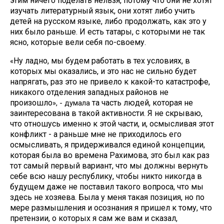
этим ничего поделать нельзя, потому что они не хотят
изучать литературный язык, они хотят либо учить
детей на русском языке, либо продолжать, как это у
них было раньше. И есть татары, с которыми не так
ясно, которые вели себя по-своему.
Ну ладно, мы будем работать в тех условиях, в
«
которых мы оказались, и это нас не сильно будет
напрягать, раз это не привело к какой-то катастрофе,
никакого отделения западных районов не
произошло
та часть людей, которая не
», - думала
заинтересована в такой активности. Я не скрываю,
что отношусь именно к этой части, и, осмысливая этот
конфликт - а раньше мне не приходилось его
осмысливать, я придерживался единой концепции,
которая была во времена Рахимова, это был как раз
тот самый первый вариант, что мы должны вернуть
себе всю нашу республику, чтобы никто никогда в
будущем даже не поставил такого вопроса, что мы
здесь не хозяева. Была у меня такая позиция, но по
мере размышления и осознания я пришел к тому, что
претензии, о которых я сам же вам и сказал,