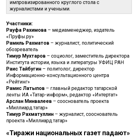
импровизированного круглого стола с
журналистами и учеными.
Участники:
Рауфа Рахимова
– медиаменеджер, издатель
«Пруфы.ру»
Рамиль Рахматов
– журналист, политический
обозреватель
Тимур Мухтаров
– социолог, заместитель директора
Института истории, языка и литературы УФИЦ РАН
Раис Тайбугин
– политолог, директор
Информационно-консультационного центра
«Рейтинг»
Рамис Латыпов
– главный редактор татарской
ленты ИА «Татар-информ», редактор «Интертат»
Арслан Минвалеев
– сооснователь проекта
«Миллиард.татар»
Тимур Рахматуллин
– журналист, сооснователь
проекта «Миллиард.татар»
«Тиражи национальных газет падают»