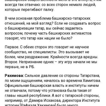
всегда так отвечаю: со всех сторон немало людей,
которые перегибают палку.
В чем основная проблема башкирско-татарских
отношений, на мой взгляд? Если не создавать вопрос
о башкиризации татар, вы сейчас задаетесь
вопросом, почему часть башкирских активистов
говорят, что татар как нации не было?
Первое. С обеих сторон это говорит не научное
сообщество, не специалисты. Это вызывает не
более, чем раздражение. Крайности всегда вредны.
Второе. Непризнание одних – эту игру начали не мы
первые, не в РБ.
Рахимова:
Сильное давление со стороны Татарстана,
по моим ощущениям, началось во времена Хамитова.
Официальная башкирская власть и институты ничем
не отвечали, потому что установка была такая от
главы нашей республики. А вот с татарской стороны,
например, от Дамира Исхакова, директора Института
истории [Рафаэля Хакимова] было много