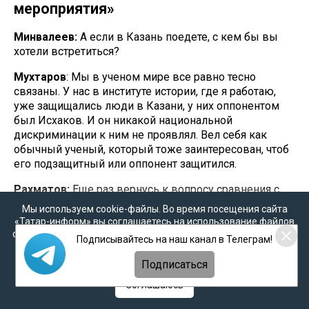
мероприятия»
Минвалеев:
А если в Казань поедете, с кем бы вы
хотели встретиться?
Мухтаров
: Мы в ученом мире все равно тесно
связаны. У нас в институте истории, где я работаю,
уже защищались люди в Казани, у них оппонентом
был Исхаков. И он никакой национальной
дискриминации к ним не проявлял. Вел себя как
обычный ученый, который тоже заинтересован, чтоб
его подзащитный или оппонент защитился.
Рахматов:
Еще раз вернусь к вопросу сравнения с
выборами. На выборах есть законные способы
Мы используем cookie-файлы. Во время посещения сайта
агитации. Когда те же ученые ходят, занимаются
«Татар-информ» вы соглашаетесь на использование файлов
шежере, научно, путем просвещения, не навязывая
cookie в соответствии с настоящим уведомлением, согласием
Подписывайтесь на наш канал в Телеграм!
административными методами – это, скажем,
на
обработку персональных данных
,
Политикой о
персональных данных
и
Политикой конфиденциальности
дозволенный метод конкурентной борьбы. Когда
Подписаться
кто-то скажет под диктатом главы администрации
Соглашаюсь
«записывайтесь тем-то» или «проголосуйте за эту
партию» — это уже не дозволенный метод агитации.