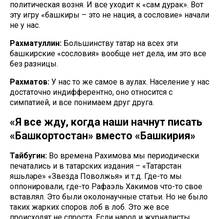
политическая возня. И все уходит к «сам дурак». Вот
эту игру «башкиры – это не нация, а сословие» начали
не у нас.
Рахматуллин:
Большинству татар на всех эти
башкирские «сословия» вообще нет дела, им это все
без разницы.
Рахматов:
У нас то же самое в аулах. Население у нас
достаточно индифферентно, оно относится с
симпатией, и все понимаем друг друга.
«Я все жду, когда наши начнут писать
«Башкортостан» вместо «Башкирия»
Тайбугин:
Во времена Рахимова мы периодически
печатались и в татарских издания – «Татарстан
яшьләре» «Звезда Поволжья» и т.д. Где-то мы
оппонировали, где-то Рафаэль Хакимов что-то свое
вставлял. Это были околонаучные статьи. Но не было
таких жарких споров лоб в лоб. Это же все
происходят не спроста. Если народ и журналисты