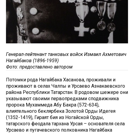
Генерал-лейтенант танковых войск Измаил Ахметович
Нагайбаков (1896-1959)
Фото: предоставлено автором
Потомки рода Нагайбака Хасанова, проживали и
проживают в селах Чалпы и Урсаево Азнакаевского
района Республики Татарстан. В родовом шежере они
указывают своими первопредками сподвижника
пророка Мухаммеда Абу Бакра (572-634),
влиятельного беклярбека Золотой Орды Идегея
(1352-1419), Гираят бия из Ногайской Орды,
татарского феодала тархана Урсая – основателя села
Урсаево и пугачевского полковника Нагайбака