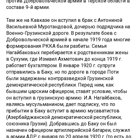
против Добровольческой армии в Терской области в
составе 9-й армии.
Там же на Кавказе он вступил в брак с Антониной
Васильевной Муротандовой, дочерью подрядчика на
Военно-Грузинской дороге. В результате боев с
Добровольческой армией в начале 1919 года многие
формирования РККА были разбиты. Семья
Нагайбаковых перебирается к родственникам жены
в Сухуми, где Измаил Ахметович до конца 1919 г.
работает бухгалтером. В январе 1920 г. супруги
отправились в Баку, но по дороге в городе Поти
были задержаны контрразведкой Грузинской
демократической республики. Перед ним, как
бывшим царским офицером, ставят условие, чтобы
он вступил в грузинскую армию. И.А. Нагайбаков,
являясь мусульманином, дает подписку, что по
прибытии в Баку вступит в армию мусаватистов
(Азербайджанской демократической республики,
союзника Грузии). Добравшись до Баку он был
назначен офицером артиллерийской батареи, служил
в армии АДР с января по 20 апреля 1920 г. (то есть до