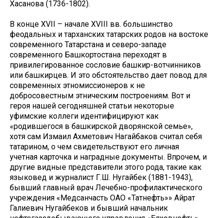
Хасанова (1736-1802).
В конце XVII – начале XVIII вв. большинство
феодальных и тарханских татарских родов на востоке
современного Татарстана и северо-западе
современного Башкортостана переходят в
привилегированное сословие башкир-вотчинников
или башкирцев. И это обстоятельство дает повод для
современных этномиссионеров к не
добросовестным этническим построениям. Вот и
героя нашей сегодняшней статьи некоторые
уфимские коллеги идентифицируют как
«родившегося в башкирской дворянской семье»,
хотя сам Измаил Ахметович Нагайбаков считал себя
татарином, о чем свидетельствуют его личная
учетная карточка и наградные документы. Впрочем, и
другие видные представители этого рода, такие как
языковед и журналист Г.Ш. Нугайбек (1881-1943),
бывший главный врач Лечебно-профилактического
учреждения «Медсанчасть ОАО «Татнефть»» Айрат
Галиевич Нугайбеков и бывший начальник