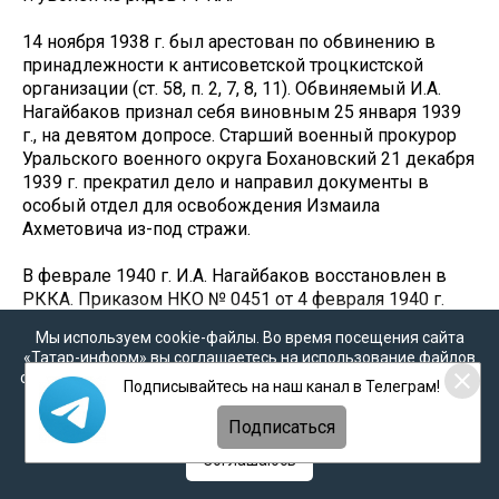
14 ноября 1938 г. был арестован по обвинению в
принадлежности к антисоветской троцкистской
организации (ст. 58, п. 2, 7, 8, 11). Обвиняемый И.А.
Нагайбаков признал себя виновным 25 января 1939
г., на девятом допросе. Старший военный прокурор
Уральского военного округа Бохановский 21 декабря
1939 г. прекратил дело и направил документы в
особый отдел для освобождения Измаила
Ахметовича из-под стражи.
В феврале 1940 г. И.А. Нагайбаков восстановлен в
РККА. Приказом НКО № 0451 от 4 февраля 1940 г.
назначен преподавателем кафедры общей тактики
Мы используем cookie-файлы. Во время посещения сайта
Военной академии РККА им. М. В. Фрунзе. Приказом
«Татар-информ» вы соглашаетесь на использование файлов
НКО № 04011 от 3 сентября 1940 г. назначен
cookie в соответствии с настоящим уведомлением, согласием
Подписывайтесь на наш канал в Телеграм!
помощником начальника по учебно-строевой части
на
обработку персональных данных
,
Политикой о
Казанского пехотного училища. Приказом НКО №
персональных данных
и
Политикой конфиденциальности
Подписаться
01020 от 14 апреля 1941 г. назначен Заместителем
Соглашаюсь
начальника Казанского танкового училища.