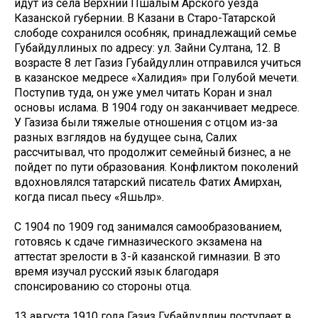
идут из села Верхний Пшалым Арского уезда
Казанской губернии. В Казани в Старо-Татарской
слободе сохранился особняк, принадлежащий семье
Губайдуллиных по адресу: ул. Зайни Султана, 12. В
возрасте 8 лет Газиз Губайдуллин отправился учиться
в казанское медресе «Халидия» при Голубой мечети.
Поступив туда, он уже умел читать Коран и знал
основы ислама. В 1904 году он заканчивает медресе.
У Газиза были тяжелые отношения с отцом из-за
разных взглядов на будущее сына, Салих
рассчитывал, что продолжит семейный бизнес, а не
пойдет по пути образования. Конфликтом поколений
вдохновлялся татарский писатель Фатих Амирхан,
когда писал пьесу «Яшьләр».
С 1904 по 1909 год занимался самообразованием,
готовясь к сдаче гимназического экзамена на
аттестат зрелости в 3-й казанской гимназии. В это
время изучал русский язык благодаря
спонсированию со стороны отца.
13 августа 1910 года Газиз Губайдуллин поступает в