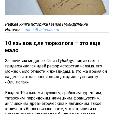
Редкая книга историка Газиза Губайдуллина.
Источник:
mincult.tatarstan.ru
10 языков для тюрколога – это еще
мало
Заканчивая медресе, Газиз Губайдуллин активно
придерживался идей реформаторства ислама, его
можно было отнести к джадидам. В это же время он
за деньги отца спонсировал джадидскую газету
«Эль-ислах».
Владел 10 языками: русским, арабским, турецким,
татарским, персидским, немецким, французским,
английским, древнегреческим и латинским. Такое
количеств было связано с тем, что источники по