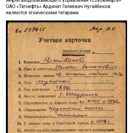
нефтегазодобывающего управления «Елховнефть»
ОАО «Татнефть» Ардинат Галиевич Нугайбеков
являются этническими татарами.