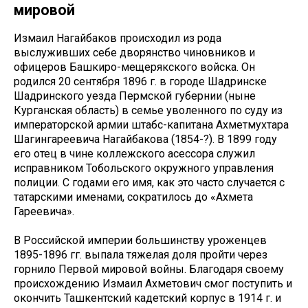
мировой
Измаил Нагайбаков происходил из рода
выслуживших себе дворянство чиновников и
офицеров Башкиро-мещерякского войска. Он
родился 20 сентября 1896 г. в городе Шадринске
Шадринского уезда Пермской губернии (ныне
Курганская область) в семье уволенного по суду из
императорской армии штабс-капитана Ахметмухтара
Шагингареевича Нагайбакова (1854-?). В 1899 году
его отец в чине коллежского асессора служил
исправником Тобольского окружного управления
полиции. С годами его имя, как это часто случается с
татарскими именами, сократилось до «Ахмета
Гареевича».
В Российской империи большинству уроженцев
1895-1896 гг. выпала тяжелая доля пройти через
горнило Первой мировой войны. Благодаря своему
происхождению Измаил Ахметович смог поступить и
окончить Ташкентский кадетский корпус в 1914 г. и