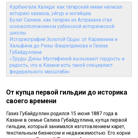
Курбангали Халиди: как татарский имам написал
историю казахов, уйгур и ногайцев
Булат Салиев: как татарин из Астрахани стал
основоположником узбекской исторической
школы
Историография Золотой Орды: от Карамзина и
Хальфина до Ризы Фахретдинова и Газиза
Губайдуллина
«Труды Дины Мустафиной вызывают гордость и
радость, что в Казани есть такой специалист
федерального масштаба»
От купца первой гильдии до историка
своего времени
Газиз Губайдуллин родился 15 июня 1887 года в
Казани в семье Салиха Губайдуллина, купца первой
гильдии, который занимался изготовлением карет,
текстильным бизнесом и недвижимостью. Его корни