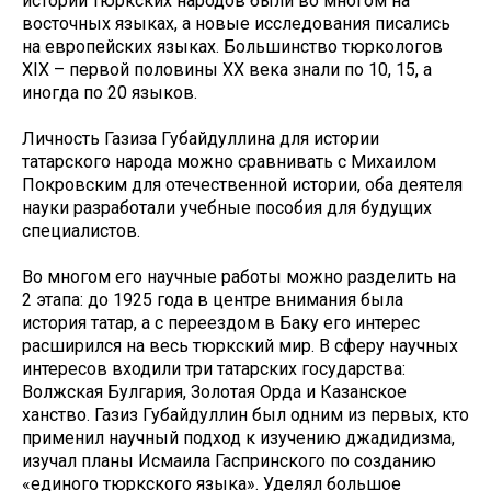
истории тюркских народов были во многом на
восточных языках, а новые исследования писались
на европейских языках. Большинство тюркологов
XIX – первой половины XX века знали по 10, 15, а
иногда по 20 языков.
Личность Газиза Губайдуллина для истории
татарского народа можно сравнивать с Михаилом
Покровским для отечественной истории, оба деятеля
науки разработали учебные пособия для будущих
специалистов.
Во многом его научные работы можно разделить на
2 этапа: до 1925 года в центре внимания была
история татар, а с переездом в Баку его интерес
расширился на весь тюркский мир. В сферу научных
интересов входили три татарских государства:
Волжская Булгария, Золотая Орда и Казанское
ханство. Газиз Губайдуллин был одним из первых, кто
применил научный подход к изучению джадидизма,
изучал планы Исмаила Гаспринского по созданию
«единого тюркского языка». Уделял большое