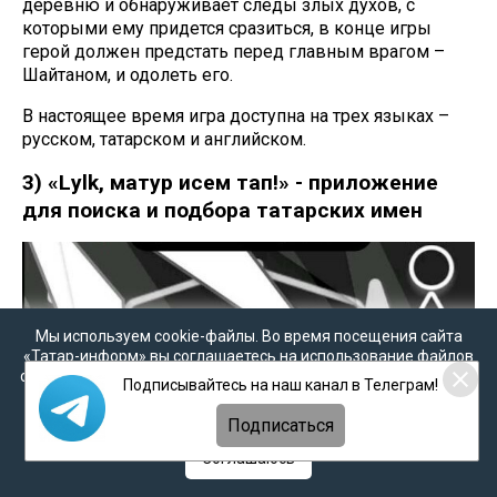
деревню и обнаруживает следы злых духов, с
которыми ему придется сразиться, в конце игры
герой должен предстать перед главным врагом –
Шайтаном, и одолеть его.
В настоящее время игра доступна на трех языках –
русском, татарском и английском.
3) «Lәylәk, матур исем тап!» - приложение
для поиска и подбора татарских имен
Мы используем cookie-файлы. Во время посещения сайта
«Татар-информ» вы соглашаетесь на использование файлов
cookie в соответствии с настоящим уведомлением, согласием
Подписывайтесь на наш канал в Телеграм!
на
обработку персональных данных
,
Политикой о
персональных данных
и
Политикой конфиденциальности
Подписаться
Соглашаюсь