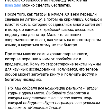
Несколько запросов по переводу текстов на
lisan.tatar
можно сделать бесплатно.
После того, как татары в начале ХХ века перешли
сначала на латиницу, а потом на кириллицу, большой
пласт текстов, которые создавались много сотен лет
и которые написаны арабской вязью, оказались
недоступны для татар. Мало кто из наших
современников знает, как читать на старотатарском
языке, а научиться этому не так быстро.
При этом многие семьи хранят старые книги,
которые перешли к ним от прабабушек и
прадедушек. Кому-то старотатарские тексты нужны
для научных исследований. Получается, что теперь
любой может загрузить книгу и получить доступ к
богатому наследию.
P.S. Мы собрали все номинации рейтинга «Татары
года» в одном месте. Выбирайте фаворитов в
каждом направлении — ваш голос важен, ведь
каждый победитель будет награжден специальным
призом от «Миллиард.Татар»!