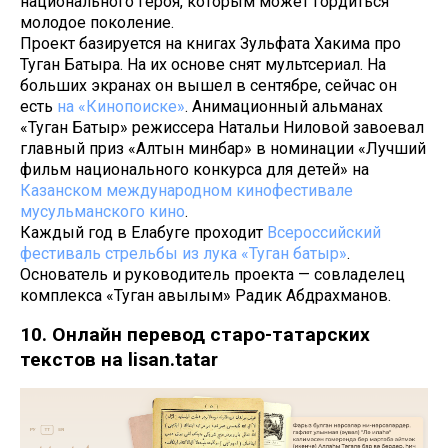
национального героя, которым может гордиться
молодое поколение.
Проект базируется на книгах Зульфата Хакима про
Туган Батыра. На их основе снят мультсериал. На
больших экранах он вышел в сентябре, сейчас он
есть
на «Кинопоиске»
. Анимационный альманах
«Туган Батыр» режиссера Натальи Ниловой завоевал
главный приз «Алтын минбар» в номинации «Лучший
фильм национального конкурса для детей» на
Казанском международном кинофестивале
мусульманского кино
.
Каждый год в Елабуге проходит
Всероссийский
фестиваль стрельбы из лука «Туган батыр»
.
Основатель и руководитель проекта — совладелец
комплекса «Туган авылым» Радик Абдрахманов.
10. Онлайн перевод старо-татарских
текстов на lisan.tatar