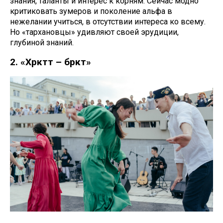
знания, таланты и интерес к корням. Сейчас модно
критиковать зумеров и поколение альфа в
нежелании учиться, в отсутствии интереса ко всему.
Но «тархановцы» удивляют своей эрудиции,
глубиной знаний.
2. «Хәрәкәттә – бәрәкәт»