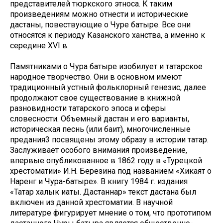
представителей тюркского этноса. К таким
произведениям можно отнести и исторические
дастаны, повествующие о Чуре батыре. Все они
относятся к периоду Казанского ханства, а именно к
середине XVI в.
Памятниками о Чура батыре изобилует и татарское
народное творчество. Они в основном имеют
традиционный устный фольклорный генезис, далее
продолжают свое существование в книжной
разновидности татарского эпоса и сферы
словесности. Объемный дастан и его варианты,
историческая песнь (или баит), многочисленные
предания3 посвящены этому образу в истории татар.
Заслуживает особого внимания произведение,
впервые опубликованное в 1862 году в «Турецкой
хрестоматии» И.Н. Березина под названием «Хикаят о
Наренг и Чура-батыре». В книгу 1984 г. издания
«Татар халык иҗаты. Дастаннар» текст дастана был
включен из данной хрестоматии. В научной
литературе фигурирует мнение о том, что прототипом