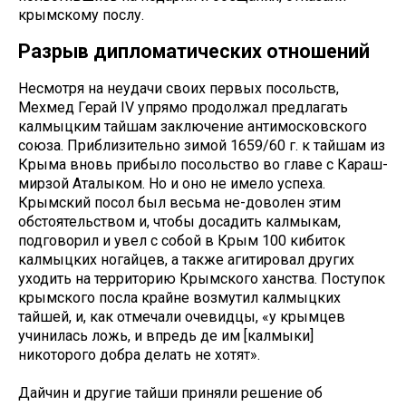
крымскому послу.
Разрыв дипломатических отношений
Несмотря на неудачи своих первых посольств,
Мехмед Герай IV упрямо продолжал предлагать
калмыцким тайшам заключение антимосковского
союза. Приблизительно зимой 1659/60 г. к тайшам из
Крыма вновь прибыло посольство во главе с Караш-
мирзой Аталыком. Но и оно не имело успеха.
Крымский посол был весьма не-доволен этим
обстоятельством и, чтобы досадить калмыкам,
подговорил и увел с собой в Крым 100 кибиток
калмыцких ногайцев, а также агитировал других
уходить на территорию Крымского ханства. Поступок
крымского посла крайне возмутил калмыцких
тайшей, и, как отмечали очевидцы, «у крымцев
учинилась ложь, и впредь де им [калмыки]
никоторого добра делать не хотят».
Дайчин и другие тайши приняли решение об