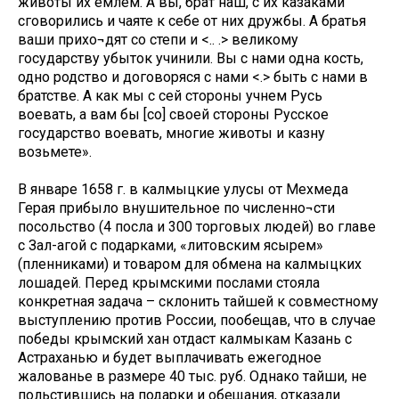
животы их емлем. А вы, брат наш, с их казаками
сговорились и чаяте к себе от них дружбы. А братья
ваши прихо¬дят со степи и <.. .> великому
государству убыток учинили. Вы с нами одна кость,
одно родство и договоряся с нами <.> быть с нами в
братстве. А как мы с сей стороны учнем Русь
воевать, а вам бы [со] своей стороны Русское
государство воевать, многие животы и казну
возьмете».
В январе 1658 г. в калмыцкие улусы от Мехмеда
Герая прибыло внушительное по численно¬сти
посольство (4 посла и 300 торговых людей) во главе
с Зал-агой с подарками, «литовским ясырем»
(пленниками) и товаром для обмена на калмыцких
лошадей. Перед крымскими послами стояла
конкретная задача – склонить тайшей к совместному
выступлению против России, пообещав, что в случае
победы крымский хан отдаст калмыкам Казань с
Астраханью и будет выплачивать ежегодное
жалованье в размере 40 тыс. руб. Однако тайши, не
польстившись на подарки и обещания, отказали