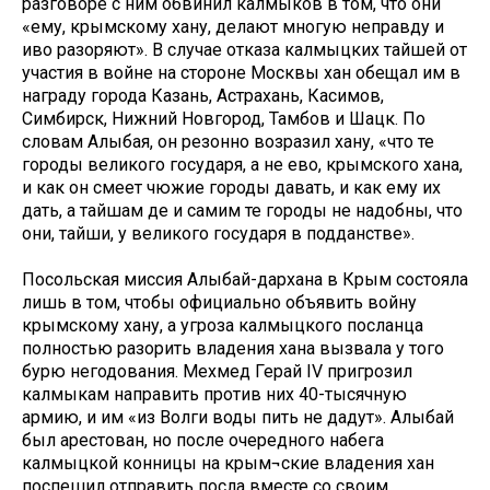
разговоре с ним обвинил калмыков в том, что они
«ему, крымскому хану, делают многую неправду и
иво разоряют». В случае отказа калмыцких тайшей от
участия в войне на стороне Москвы хан обещал им в
награду города Казань, Астрахань, Касимов,
Симбирск, Нижний Новгород, Тамбов и Шацк. По
словам Алыбая, он резонно возразил хану, «что те
городы великого государя, а не ево, крымского хана,
и как он смеет чюжие городы давать, и как ему их
дать, а тайшам де и самим те городы не надобны, что
они, тайши, у великого государя в подданстве».
Посольская миссия Алыбай-дархана в Крым состояла
лишь в том, чтобы официально объявить войну
крымскому хану, а угроза калмыцкого посланца
полностью разорить владения хана вызвала у того
бурю негодования. Мехмед Герай IV пригрозил
калмыкам направить против них 40-тысячную
армию, и им «из Волги воды пить не дадут». Алыбай
был арестован, но после очередного набега
калмыцкой конницы на крым¬ские владения хан
поспешил отправить посла вместе со своим