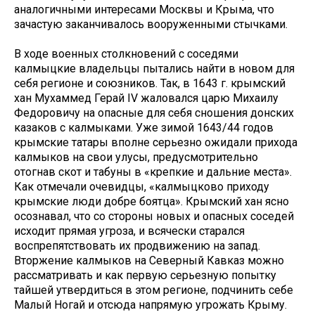
аналогичными интересами Москвы и Крыма, что
зачастую заканчивалось вооруженными стычками.
В ходе военных столкновений с соседями
калмыцкие владельцы пытались найти в новом для
себя регионе и союзников. Так, в 1643 г. крымский
хан Мухаммед Герай IV жаловался царю Михаилу
Федоровичу на опасные для себя сношения донских
казаков с калмыками. Уже зимой 1643/44 годов
крымские татары вполне серьезно ожидали прихода
калмыков на свои улусы, предусмотрительно
отогнав скот и табуны в «крепкие и дальние места».
Как отмечали очевидцы, «калмыцково приходу
крымские люди добре боятца». Крымский хан ясно
осознавал, что со стороны новых и опасных соседей
исходит прямая угроза, и всячески старался
воспрепятствовать их продвижению на запад.
Вторжение калмыков на Северный Кавказ можно
рассматривать и как первую серьезную попытку
тайшей утвердиться в этом регионе, подчинить себе
Малый Ногай и отсюда напрямую угрожать Крыму.