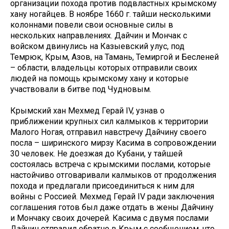
организации похода против подвластных крымскому
хану ногайцев. В ноябре 1660 г. тайши несколькими
колоннами повели свои основные силы в
нескольких направлениях. Дайчин и Мончак с
войском двинулись на Казыевский улус, под
Темрюк, Крым, Азов, на Тамань, Темиргой и Бесленей
– области, владельцы которых отправили своих
людей на помощь крымскому хану и которые
участвовали в битве под Чудновым.
Крымский хан Мехмед Герай IV, узнав о
приближении крупных сил калмыков к территории
Малого Ногая, отправил навстречу Дайчину своего
посла – ширинского мирзу Касима в сопровождении
30 человек. Не доезжая до Кубани, у тайшей
состоялась встреча с крымскими послами, которые
настойчиво отговаривали калмыков от продолжения
похода и предлагали присоединиться к ним для
войны с Россией. Мехмед Герай IV ради заключения
соглашения готов был даже отдать в жены Дайчину
и Мончаку своих дочерей. Касима с двумя послами
Дайчин отправил обратно в Крым с сообщением, что