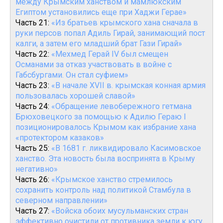
между Крымским ханством и мамлюкским
Египтом установились еще при Хаджи Герае»
Часть 21:
«Из братьев крымского хана сначала в
руки персов попал Адиль Гирай, занимающий пост
калги, а затем его младший брат Гази Гирай»
Часть 22:
«Мехмед Герай IV был смещен
Османами за отказ участвовать в войне с
Габсбургами. Он стал суфием»
Часть 23:
«В начале XVII в. крымская конная армия
пользовалась хорошей славой»
Часть 24:
«Обращение левобережного гетмана
Брюховецкого за помощью к Адилю Гераю I
позиционировалось Крымом как избрание хана
«протектором казаков»
Часть 25:
«В 1681 г. ликвидировало Касимовское
ханство. Эта новость была воспринята в Крыму
негативно»
Часть 26:
«Крымское ханство стремилось
сохранить контроль над политикой Стамбула в
северном направлении»
Часть 27:
«Войска обоих мусульманских стран
эффективно очистили от противника земли к югу