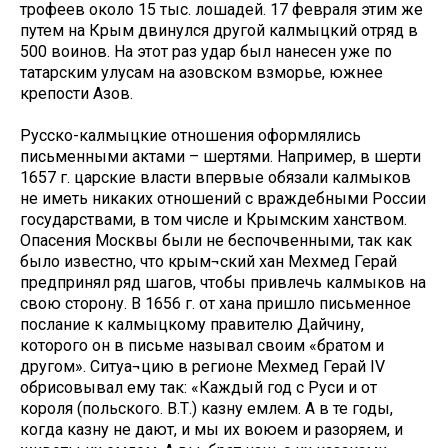
трофеев около 15 тыс. лошадей. 17 февраля этим же
путем на Крым двинулся другой калмыцкий отряд в
500 воинов. На этот раз удар был нанесен уже по
татарским улусам на азовском взморье, южнее
крепости Азов.
Русско-калмыцкие отношения оформлялись
письменными актами – шертями. Например, в шерти
1657 г. царские власти впервые обязали калмыков
не иметь никаких отношений с враждебными России
государствами, в том числе и Крымским ханством.
Опасения Москвы были не беспочвенными, так как
было известно, что крым¬ский хан Мехмед Герай
предпринял ряд шагов, чтобы привлечь калмыков на
свою сторону. В 1656 г. от хана пришло письменное
послание к калмыцкому правителю Дайчину,
которого он в письме называл своим «братом и
другом». Ситуа¬цию в регионе Мехмед Герай IV
обрисовывал ему так: «Каждый год с Руси и от
короля (польского. В.Т.) казну емлем. А в те годы,
когда казну не дают, и мы их воюем и разоряем, и