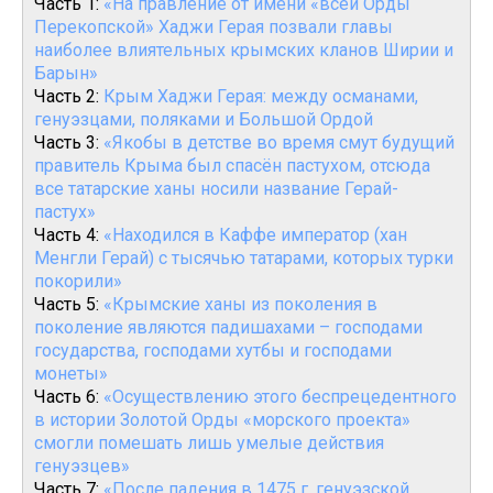
Часть 1:
«На правление от имени «всей Орды
Перекопской» Хаджи Герая позвали главы
наиболее влиятельных крымских кланов Ширии и
Барын»
Часть 2:
Крым Хаджи Герая: между османами,
генуэзцами, поляками и Большой Ордой
Часть 3:
«Якобы в детстве во время смут будущий
правитель Крыма был спасён пастухом, отсюда
все татарские ханы носили название Герай-
пастух»
Часть 4:
«Находился в Каффе император (хан
Менгли Герай) с тысячью татарами, которых турки
покорили»
Часть 5:
«Крымские ханы из поколения в
поколение являются падишахами – господами
государства, господами хутбы и господами
монеты»
Часть 6:
«Осуществлению этого беспрецедентного
в истории Золотой Орды «морского проекта»
смогли помешать лишь умелые действия
генуэзцев»
Часть 7:
«После падения в 1475 г. генуэзской