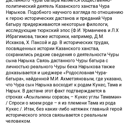
дастанного Чуры батыра является общественно-
политический деятель Казанского ханства Чура
Нарыков. Подобного научного взгляда по отношению
к герою исторических дастанов и преданий Чура
батыру придерживаются некоторые филологи,
исследующие тюркский эпос (Ф.И. Урманчеев и Л.Х
Ибрагимова, также историки, например, Д.М.
Исхаков, Х. Паксой и др. В исторических трудах,
посвященных истории Казанского ханства,
сохранились редкие сведения о деятельности Чуры
сына Нарыка. Связь дастанного Чуры батыра с
личностью реального Чуры бека Нарыкова также
доказывается и шеджере «Родословная Чура-
батыра», найденной М.И. Ахметзяновым, где указано,
что Чура сын Нарыка восходит к родам Кукес, Тама и
Нарык. В дастане этот факт подтверждается в
строках «Асылымны сорасаң – Күкес углы Тамамән»
/ Спроси о моем роде – я из племени Тама из рода
Кукес /. Итак, без каких-либо натяжек главный герой
исторического эпоса связывается с реальным
человеком.