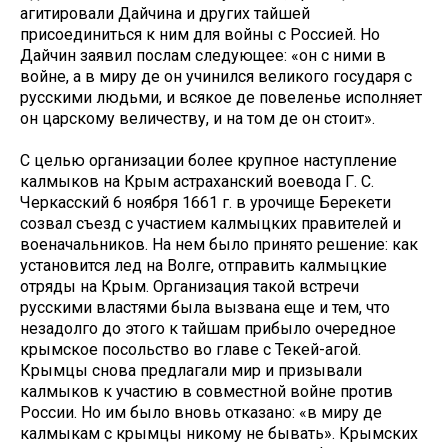
агитировали Дайчина и других тайшей
присоединиться к ним для войны с Россией. Но
Дайчин заявил послам следующее: «он с ними в
войне, а в миру де он учинился великого государя с
русскими людьми, и всякое де повеленье исполняет
он царскому величеству, и на том де он стоит».
С целью организации более крупное наступление
калмыков на Крым астраханский воевода Г. С.
Черкасский 6 ноября 1661 г. в урочище Берекети
созвал съезд с участием калмыцких правителей и
военачальников. На нем было принято решение: как
установится лед на Волге, отправить калмыцкие
отряды на Крым. Организация такой встречи
русскими властями была вызвана еще и тем, что
незадолго до этого к тайшам прибыло очередное
крымское посольство во главе с Текей-агой.
Крымцы снова предлагали мир и призывали
калмыков к участию в совместной войне против
России. Но им было вновь отказано: «в миру де
калмыкам с крымцы никому не бывать». Крымских