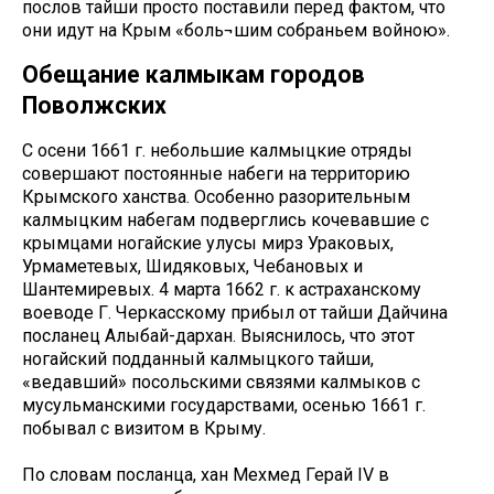
послов тайши просто поставили перед фактом, что
они идут на Крым «боль¬шим собраньем войною».
Обещание калмыкам городов
Поволжских
С осени 1661 г. небольшие калмыцкие отряды
совершают постоянные набеги на территорию
Крымского ханства. Особенно разорительным
калмыцким набегам подверглись кочевавшие с
крымцами ногайские улусы мирз Ураковых,
Урмаметевых, Шидяковых, Чебановых и
Шантемиревых. 4 марта 1662 г. к астраханскому
воеводе Г. Черкасскому прибыл от тайши Дайчина
посланец Алыбай-дархан. Выяснилось, что этот
ногайский подданный калмыцкого тайши,
«ведавший» посольскими связями калмыков с
мусульманскими государствами, осенью 1661 г.
побывал с визитом в Крыму.
По словам посланца, хан Мехмед Герай IV в