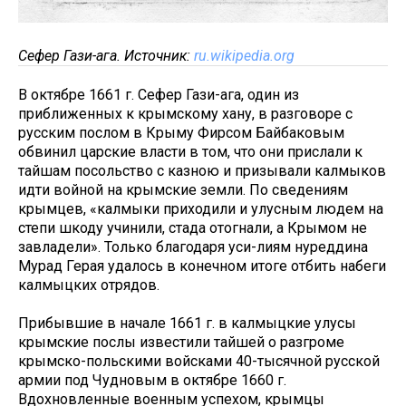
Сефер Гази-ага. Источник:
ru.wikipedia.org
В октябре 1661 г. Сефер Гази-ага, один из
приближенных к крымскому хану, в разговоре с
русским послом в Крыму Фирсом Байбаковым
обвинил царские власти в том, что они прислали к
тайшам посольство с казною и призывали калмыков
идти войной на крымские земли. По сведениям
крымцев, «калмыки приходили и улусным людем на
степи шкоду учинили, стада отогнали, а Крымом не
завладели». Только благодаря уси-лиям нуреддина
Мурад Герая удалось в конечном итоге отбить набеги
калмыцких отрядов.
Прибывшие в начале 1661 г. в калмыцкие улусы
крымские послы известили тайшей о разгроме
крымско-польскими войсками 40-тысячной русской
армии под Чудновым в октябре 1660 г.
Вдохновленные военным успехом, крымцы