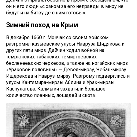
он и его люди «с ханом за его неправды в миру не
будут и на битву де с ним готовы».
Зимний поход на Крым
В декабре 1660 г. Мончак со своим войском
разгромил казыевские улусы Навруза Шидякова и
других пяти мирз. Дайчин ходил войной на
темрюкских, табанских, темиргоевских,
бесленеевских черкесов, а также на ногайских мирз
«Ураковой половины» – Девея-мирзу, Чебан-мирзу
Ищерекова и Навруз-мирзу. Разгрому подверглись и
улусы Кантемира-мирзы Аблина и Урак-мирзы
Каспулатова. Калмыки захватили большое
количество пленных, лошадей и скота.