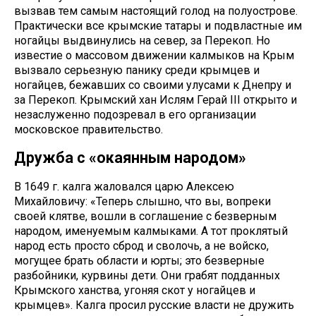
вызвав тем самым настоящий голод на полуострове.
Практически все крымские татары и подвластные им
ногайцы выдвинулись на север, за Перекоп. Но
известие о массовом движении калмыков на Крым
вызвало серьезную панику среди крымцев и
ногайцев, бежавших со своими улусами к Днепру и
за Перекоп. Крымский хан Ислям Герай III открыто и
незаслуженно подозревал в его организации
московское правительство.
Дружба с «окаянным народом»
В 1649 г. калга жаловался царю Алексею
Михайловичу: «Теперь слышно, что вы, вопреки
своей клятве, вошли в соглашение с безверным
народом, именуемым калмыками. А тот проклятый
народ есть просто сброд и сволочь, а не войско,
могущее брать области и юрты; это безверные
разбойники, курвины дети. Они грабят подданных
Крымского ханства, угоняя скот у ногайцев и
крымцев». Калга просил русские власти не дружить