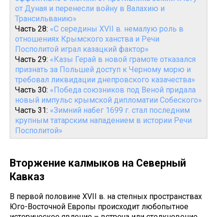
от Дуная и перенесли войну в Валахию и
Трансильванию»
Часть 28:
«С середины XVII в. немалую роль в
отношениях Крымского ханства и Речи
Посполитой играл казацкий фактор»
Часть 29:
«Казы Герай в новой грамоте отказался
признать за Польшей доступ к Черному морю и
требовал ликвидации днепровского казачества»
Часть 30:
«Победа союзников под Веной придала
новый импульс крымской дипломатии Собеского»
Часть 31:
«Зимний набег 1699 г. стал последним
крупным татарским нападением в истории Речи
Посполитой»
Вторжение калмыков на Северный
Кавказ
В первой половине XVII в. на степных пространствах
Юго-Восточной Европы происходит любопытное
историческое явление – встреча или столкновение