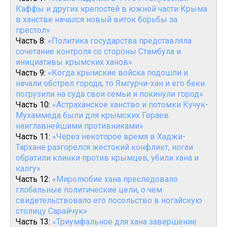
Каффы и других крепостей в южной части Крыма
в ханстве начался новый виток борьбы за
престол»
Часть 8:
«Политика государства представляла
сочетание контроля со стороны Стамбула и
инициативы крымских ханов»
Часть 9:
«Когда крымские войска подошли и
начали обстрел города, то Ямгурчи-хан и его беки
погрузили на суда свои семьи и покинули город»
Часть 10:
«Астраханское ханство и потомки Кучук-
Мухаммеда были для крымских Гераев
наиглавнейшими противниками»
Часть 11:
«Через некоторое время в Хаджи-
Тархане разгорелся жестокий конфликт, ногаи
обратили клинки против крымцев, убили хана и
калгу»
Часть 12:
«Миролюбие хана преследовало
глобальные политические цели, о чем
свидетельствовало его посольство в ногайскую
столицу Сарайчук»
Часть 13:
«Триумфальное для хана завершение