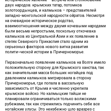
двух народов: крымских татар, потомков
золотоордынцев, и калмыков – представителей
западно-монгольской народности ойратов. Несмотря
на очевидное историческое родство,
взаимоотношения между двумя кочевыми народами
были весьма непростыми, поскольку откочевка
калмыков из Центральной Азии и их появление в
степях Северного Прикаспия стало одним из
серьезных факторов нового витка развития
полити¬ческой истории в Причерноморье.
Первоначально появление калмыков на Волге имело
положительную сторону для Крымского ханства, так
как значительная масса больших ногайцев под
давлением калмыков мигрировала в сторону
Причерноморья, где попала в вассальную
зависимость от Крыма и численно укрепила
крымское войско. Но калмыцкие тайши не
планировали ограничиваться только волжскими
рубежами, так как стремились подчинить себе все
ногайские улусы. Это неизбежно шло вразрез с