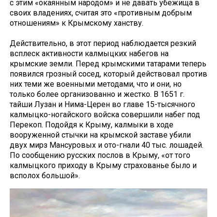
с этим «окаянным народом» и не давать убежища в
своих владениях, считая это «противным добрым
отношениям» к Крымскому ханству.
Действительно, в этот период наблюдается резкий
всплеск активности калмыцких набегов на
крымские земли. Перед крымскими татарами теперь
появился грозный сосед, который действовал против
них теми же военными методами, что и они, но
только более организованно и жестко. В 1651 г.
тайши Лузан и Нима-Церен во главе 15-тысячного
калмыцко-ногайского войска совершили набег под
Перекоп. Подойдя к Крыму, калмыки в ходе
вооруженной стычки на крымской заставе убили
двух мирз Мансуровых и ото-гнали 40 тыс. лошадей.
По сообщению русских послов в Крыму, «от того
калмыцкого приходу в Крыму страхованье было и
всполох большой».