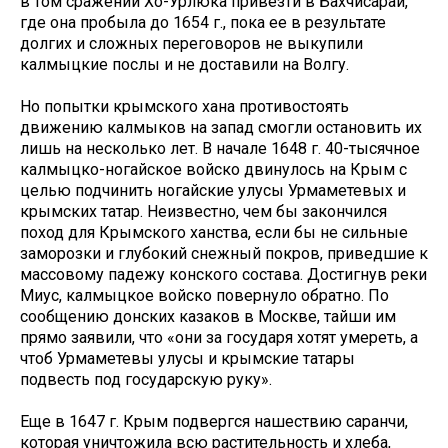
в том сражении Хо-Урлюка привезти в Бахчисарай,
где она пробыла до 1654 г., пока ее в результате
долгих и сложных переговоров не выкупили
калмыцкие послы и не доставили на Волгу.
Но попытки крымского хана противостоять
движению калмыков на запад смогли остановить их
лишь на несколько лет. В начале 1648 г. 40-тысячное
калмыцко-ногайское войско двинулось на Крым с
целью подчинить ногайские улусы Урмаметевых и
крымских татар. Неизвестно, чем бы закончился
поход для Крымского ханства, если бы не сильные
заморозки и глубокий снежный покров, приведшие к
массовому падежу конского состава. Достигнув реки
Миус, калмыцкое войско повернуло обратно. По
сообщению донских казаков в Москве, тайши им
прямо заявили, что «они за государя хотят умереть, а
чтоб Урмаметевы улусы и крымские татары
подвесть под государскую руку».
Еще в 1647 г. Крым подвергся нашествию саранчи,
которая уничтожила всю растительность и хлеба,