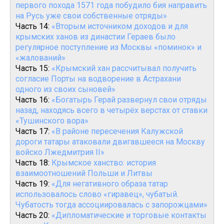
первого похода 1571 года побудило бия направить
на Русь уже свои собственные отряды»
Часть 14:
«Вторым источником доходов и для
крымских ханов из династии Гераев было
регулярное поступление из Москвы «поминок» и
«жалований»
Часть 15:
«Крымский хан рассчитывал получить
согласие Порты на водворение в Астрахани
одного из своих сыновей»
Часть 16:
«Богатырь Герай развернул свои отряды
назад, находясь всего в четырёх верстах от ставки
«Тушинского вора»
Часть 17:
«В районе пересечения Калужской
дороги татары атаковали двигавшееся на Москву
войско Лжедмитрия II»
Часть 18:
Крымское ханство: история
взаимоотношений Польши и Литвы
Часть 19:
«Для негативного образа татар
использовалось слово «гиравец», чубатый.
Чубатость тогда ассоциировалась с запорожцами»
Часть 20:
«Дипломатические и торговые контакты