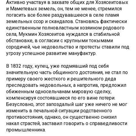
Активно участвуя в захвате общих для Хозясеитовых
и Маметевых земель, он, тем не менее, стремился
погасить все более раздувавшееся в селе пламя
земельных ссор и скандалов. Становясь фактически
единственным полновластным хозяином родового
села, Мукмин Хозясеитов нуждался в стабильной
обстановке, в согласии с крупными токымами
сородичей, чье недовольство и протесты ставили под
угрозу успешное развитие мануфактур.
В 1832 году, купец, уже подмявший под себя
значительную часть общинного достояния, не стал по
примеру своего жесткого и решительного деда
преследовать недовольных, а напротив, предложил
обиженным односельчанам мировую сделку,
компенсируя состоявшиеся по его вине потери.
Безусловно, этот запоздалый шаг уже ничего не мог
изменить в печальной ситуации родственного
противостояния, однако, он существенно снизил
накал страстей, заставил говорить о справедливости
промышленника.