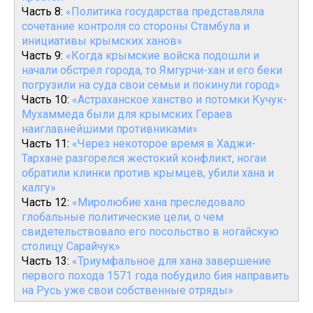
Часть 8:
«Политика государства представляла
сочетание контроля со стороны Стамбула и
инициативы крымских ханов»
Часть 9:
«Когда крымские войска подошли и
начали обстрел города, то Ямгурчи-хан и его беки
погрузили на суда свои семьи и покинули город»
Часть 10:
«Астраханское ханство и потомки Кучук-
Мухаммеда были для крымских Гераев
наиглавнейшими противниками»
Часть 11:
«Через некоторое время в Хаджи-
Тархане разгорелся жестокий конфликт, ногаи
обратили клинки против крымцев, убили хана и
калгу»
Часть 12:
«Миролюбие хана преследовало
глобальные политические цели, о чем
свидетельствовало его посольство в ногайскую
столицу Сарайчук»
Часть 13:
«Триумфальное для хана завершение
первого похода 1571 года побудило бия направить
на Русь уже свои собственные отряды»