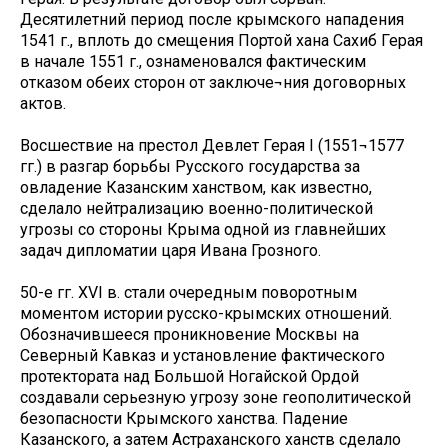
Десятилетний период после крымского нападения
1541 г., вплоть до смещения Портой хана Сахиб Герая
в начале 1551 г., ознаменовался фактическим
отказом обеих сторон от заключе¬ния договорных
актов.
Восшествие на престол Девлет Герая I (1551¬1577
гг.) в разгар борьбы Русского государства за
овладение Казанским ханством, как известно,
сделало нейтрализацию военно-политической
угрозы со стороны Крыма одной из главнейших
задач дипломатии царя Ивана Грозного.
50-е гг. XVI в. стали очередным поворотным
моментом истории русско-крымских отношений.
Обозначившееся проникновение Москвы на
Северный Кавказ и установление фактического
протектората над Большой Ногайской Ордой
создавали серьезную угрозу зоне геополитической
безопасности Крымского ханства. Падение
Казанского, а затем Астраханского ханств сделало