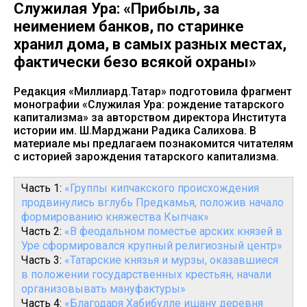
Служилая Ура: «Прибыль, за
неимением банков, по старинке
хранил дома, в самых разных местах,
фактически безо всякой охраны»
Редакция «Миллиард.Татар» подготовила фрагмент
монографии «Служилая Ура: рождение татарского
капитализма» за авторством директора Института
истории им. Ш.Марджани Радика Салихова. В
материале мы предлагаем познакомится читателям
с историей зарождения татарского капитализма.
Часть 1:
«Группы кипчакского происхождения
продвинулись вглубь Предкамья, положив начало
формированию княжества Кыпчак»
Часть 2:
«В феодальном поместье арских князей в
Уре сформировался крупный религиозный центр»
Часть 3:
«Татарские князья и мурзы, оказавшиеся
в положении государственных крестьян, начали
организовывать мануфактуры»
Часть 4:
«Благодаря Хабибулле ишану деревня