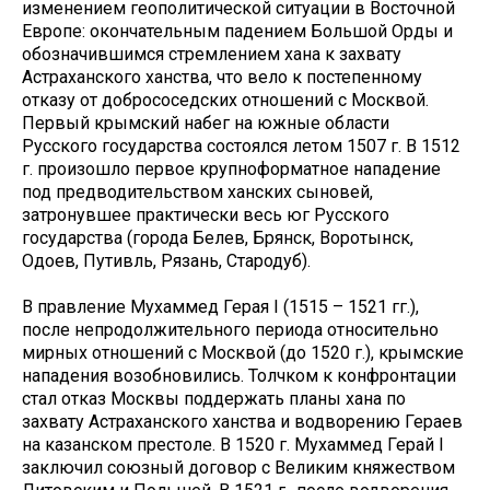
изменением геополитической ситуации в Восточной
Европе: окончательным падением Большой Орды и
обозначившимся стремлением хана к захвату
Астраханского ханства, что вело к постепенному
отказу от добрососедских отношений с Москвой.
Первый крымский набег на южные области
Русского государства состоялся летом 1507 г. В 1512
г. произошло первое крупноформатное нападение
под предводительством ханских сыновей,
затронувшее практически весь юг Русского
государства (города Белев, Брянск, Воротынск,
Одоев, Путивль, Рязань, Стародуб).
В правление Мухаммед Герая I (1515 – 1521 гг.),
после непродолжительного периода относительно
мирных отношений с Москвой (до 1520 г.), крымские
нападения возобновились. Толчком к конфронтации
стал отказ Москвы поддержать планы хана по
захвату Астраханского ханства и водворению Гераев
на казанском престоле. В 1520 г. Мухаммед Герай I
заключил союзный договор с Великим княжеством