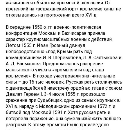
являвшееся объектом крымской экспансии. От
претензий на «астраханский юрт» крымские ханы не
отказывались на протяжении всего XVI в.
В середине 1550-х гг. военно-политическая
конфронтация Москвы и Бахчисарая приняла
характер крупномасштабных военных действий.
Летом 1555 г. Иван Грозный двинул
непосредственно «под Крым» рать под
командованием И. В. Шереметева, Л. А. Салтыкова и
А. Д. Басманова. Предполагалось разорение
мангытского улуса в «промыслити над стада
крымские». В походе участвовали зна¬чительные
силы – до 16 тыс. человек. Русская рать столкнулась
с двигающейся ей навстречу ордой во главе с ханом
Девлет Гераем I. 3-4 июля 1555 г. произошло
сражение при Судьбищах, одно из самых крупных в
XVI в. наряду с Молодинским сражением 1572 г. и
битвой под Москвой 1591 г. Хотя русская рать и
потерпела поражение, она сумела избежать полного
разгрома. К этому времени было произведено