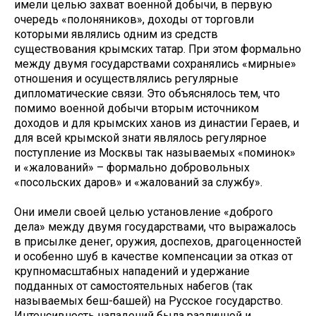
имели целью захват военной добычи, в первую
очередь «полоняников», доходы от торговли
которыми являлись одним из средств
существования крымских татар. При этом формально
между двумя государствами сохранялись «мирные»
отношения и осуществлялись регулярные
дипломатические связи. Это объяснялось тем, что
помимо военной добычи вторым источником
доходов и для крымских ханов из династии Гераев, и
для всей крымской знати являлось регулярное
поступление из Москвы так называемых «поминок»
и «жалований» – формально добровольных
«посольских даров» и «жалований за службу».
Они имели своей целью установление «доброго
дела» между двумя государствами, что выражалось
в присылке денег, оружия, доспехов, драгоценностей
и особенно шуб в качестве компенсации за отказ от
крупномасштабных нападений и удержание
подданных от самостоятельных набегов (так
называемых беш-башей) на Русское государство.
Интенсивность нападений была различной и