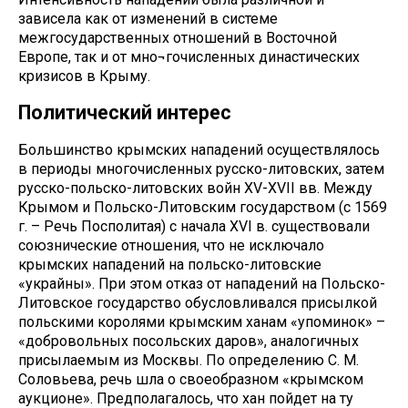
зависела как от изменений в системе
межгосударственных отношений в Восточной
Европе, так и от мно¬гочисленных династических
кризисов в Крыму.
Политический интерес
Большинство крымских нападений осуществлялось
в периоды многочисленных русско-литовских, затем
русско-польско-литовских войн XV-XVII вв. Между
Крымом и Польско-Литовским государством (с 1569
г. – Речь Посполитая) с начала XVI в. существовали
союзнические отношения, что не исключало
крымских нападений на польско-литовские
«украйны». При этом отказ от нападений на Польско-
Литовское государство обусловливался присылкой
польскими королями крымским ханам «упоминок» –
«добровольных посольских даров», аналогичных
присылаемым из Москвы. По определению С. М.
Соловьева, речь шла о своеобразном «крымском
аукционе». Предполагалось, что хан пойдет на ту