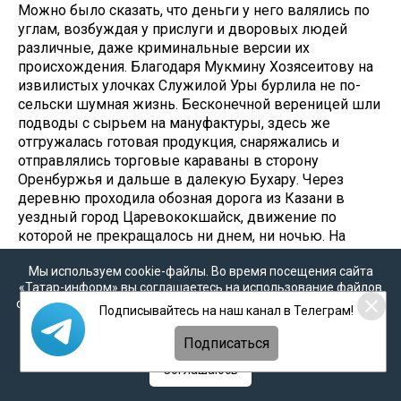
Можно было сказать, что деньги у него валялись по
углам, возбуждая у прислуги и дворовых людей
различные, даже криминальные версии их
происхождения. Благодаря Мукмину Хозясеитову на
извилистых улочках Служилой Уры бурлила не по-
сельски шумная жизнь. Бесконечной вереницей шли
подводы с сырьем на мануфактуры, здесь же
отгружалась готовая продукция, снаряжались и
отправлялись торговые караваны в сторону
Оренбуржья и дальше в далекую Бухару. Через
деревню проходила обозная дорога из Казани в
уездный город Царевококшайск, движение по
которой не прекращалось ни днем, ни ночью. На
улице аула, находившейся на холме, круглосуточно
Мы используем cookie-файлы. Во время посещения сайта
гудел весельем государственный питейный дом, где
«Татар-информ» вы соглашаетесь на использование файлов
всеми делами управлял ясачный крестьянин
cookie в соответствии с настоящим уведомлением, согласием
д.Чурилино Казанского уезда Архип Григорьевич
Подписывайтесь на наш канал в Телеграм!
на
обработку персональных данных
,
Политикой о
Маралов, угощавший своих посетителей дешевым
персональных данных
и
Политикой конфиденциальности
Подписаться
вином и «Ерофеичем» – спиртовой настойкой на
травах. Приезжих в селе было настолько много, что
Соглашаюсь
Мукмин Хозясеитов выстроил для них специальный