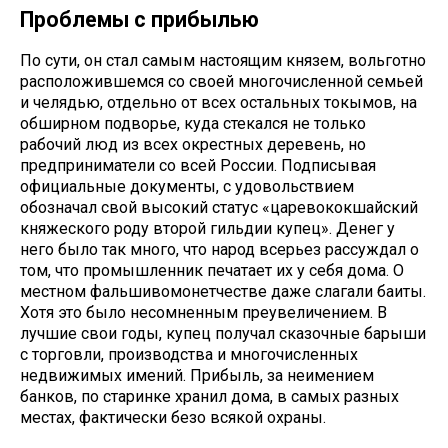
Проблемы с прибылью
По сути, он стал самым настоящим князем, вольготно
расположившемся со своей многочисленной семьей
и челядью, отдельно от всех остальных токымов, на
обширном подворье, куда стекался не только
рабочий люд из всех окрестных деревень, но
предприниматели со всей России. Подписывая
официальные документы, с удовольствием
обозначал свой высокий статус «царевококшайский
княжеского роду второй гильдии купец». Денег у
него было так много, что народ всерьез рассуждал о
том, что промышленник печатает их у себя дома. О
местном фальшивомонетчестве даже слагали баиты.
Хотя это было несомненным преувеличением. В
лучшие свои годы, купец получал сказочные барыши
с торговли, производства и многочисленных
недвижимых имений. Прибыль, за неимением
банков, по старинке хранил дома, в самых разных
местах, фактически безо всякой охраны.