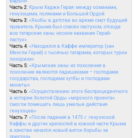
Барын»
Часть 2:
Крым Хаджи Герая: между османами,
генуэзцами, поляками и Большой Ордой
Часть 3:
«Якобы в детстве во время смут будущий
правитель Крыма был спасён пастухом, отсюда
все татарские ханы носили название Герай-
пастух»
Часть 4:
«Находился в Каффе император (хан
Менгли Герай) с тысячью татарами, которых турки
покорили»
Часть 5:
«Крымские ханы из поколения в
поколение являются падишахами – господами
государства, господами хутбы и господами
монеты»
Часть 6:
«Осуществлению этого беспрецедентного
в истории Золотой Орды «морского проекта»
смогли помешать лишь умелые действия
генуэзцев»
Часть 7:
«После падения в 1475 г. генуэзской
Каффы и других крепостей в южной части Крыма
в ханстве начался новый виток борьбы за
престол»