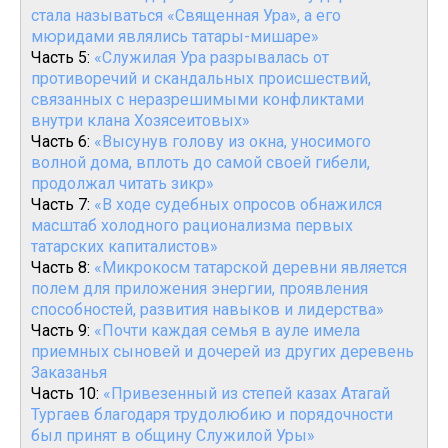
стала называться «Священная Ура», а его
мюридами являлись татары-мишаре»
Часть 5:
«Служилая Ура разрывалась от
противоречий и скандальных происшествий,
связанных с неразрешимыми конфликтами
внутри клана Хозясеитовых»
Часть 6:
«Высунув голову из окна, уносимого
волной дома, вплоть до самой своей гибели,
продолжал читать зикр»
Часть 7:
«В ходе судебных опросов обнажился
масштаб холодного рационализма первых
татарских капиталистов»
Часть 8:
«Микрокосм татарской деревни является
полем для приложения энергии, проявления
способностей, развития навыков и лидерства»
Часть 9:
«Почти каждая семья в ауле имела
приемных сыновей и дочерей из других деревень
Заказанья
Часть 10:
«Привезенный из степей казах Атагай
Тургаев благодаря трудолюбию и порядочности
был принят в общину Служилой Уры»