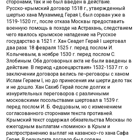
сторонами, так и не был введен в действие.
Русско-крымский договор 1518 г., утвержденный
шертью хана Мухаммед Герая I, был сорван уже в
1519-1520 гг., после отказа Москвы предоставить
военную помощь в походе на Астрахань, следствием
чего явилось крымское нападение на Русское
государство в 1521 г. Хан Сеадет Герай I шертовал
два раза: 18 февраля 1525 г. перед послом И.
Колычевым, в ноябре 1530 г. перед послом С.
Злобиным. Оба договорных акта не были введены в
действие. В период «двоецарствия» 1532-1537 гг. о
заключении договора велись пе¬реговоры с ханом
Ислам Гераем I, но до принесения им шерти дело так
и не дошло. Хан Сахиб Герай после долгих и
изнурительных переговоров с различными
московскими посольствами шертовал в 1539 г.
перед послом И. Б. Федцовым, но с изменением
согласованного сторонами текста противней.
Крымский текст содержал обязательства Москвы по
ежегодным выплатам «поминок» в Крым и
распространению выплат на казанско¬го хана Сафа
Герая. В результате договор был сорван.