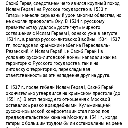
Сахиб Герая, следствием чего явился крупный поход
Ислам Герая I на Русское государство в 1533 г.
Татары нанесли серьезный урон многим областям, но
не смогли преодолеть Оку. В 1534 г. русскому
правительству удалось достигнуть мирного
соглашения с Ислам Гераем I, однако уже в августе
1534 г., в разгар русско-литовской войны 1534–1537
гг., последовал крымский набег на Переславль-
Рязанский. И Ислам Герай I, и Сахиб Герай I в
условиях русско-литовской войны нападали как на
территорию Русского государства, так и на
литовскую территорию, перекладывая
ответственность за эти нападения друг на друга.
В 1537 г., после гибели Ислам Герая I, Сахиб Герай
окончательно утвердился на крымском престоле (до
1551 г.). В этот период его отношения с Москвой
оставались резко враждебными. Кульминацией
русско-крымской конфронтации стал поход под
предводительством хана на Москву в 1541 г., когда
татары с большим трудом были остановлены на реке