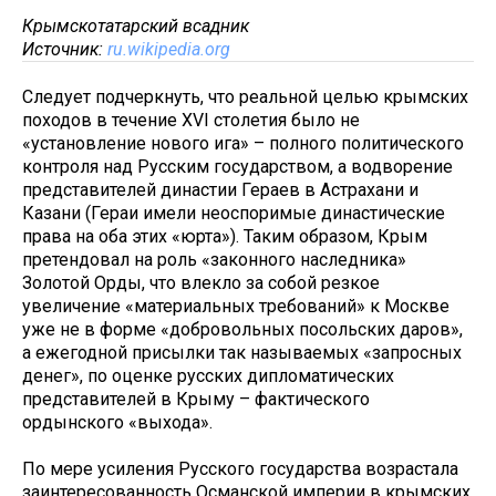
Крымскотатарский всадник
Источник:
ru.wikipedia.org
Следует подчеркнуть, что реальной целью крымских
походов в течение XVI столетия было не
«установление нового ига» – полного политического
контроля над Русским государством, а водворение
представителей династии Гераев в Астрахани и
Казани (Гераи имели неоспоримые династические
права на оба этих «юрта»). Таким образом, Крым
претендовал на роль «законного наследника»
Золотой Орды, что влекло за собой резкое
увеличение «материальных требований» к Москве
уже не в форме «добровольных посольских даров»,
а ежегодной присылки так называемых «запросных
денег», по оценке русских дипломатических
представителей в Крыму – фактического
ордынского «выхода».
По мере усиления Русского государства возрастала
заинтересованность Османской империи в крымских