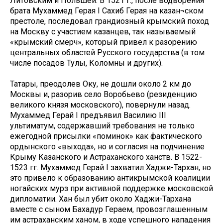
Литовским и Польшей. В 1521 г., после водворения
брата Мухаммед Герая I Сахиб Герая на казан¬ском
престоле, последовал грандиозный крымский поход
на Москву с участием казанцев, так называемый
«крымский смерч», который привел к разорению
центральных областей Русского государства (в том
числе посадов Тулы, Коломны и других).
Татары, преодолев Оку, не дошли около 2 км до
Москвы и, разорив село Воробьево (резиденцию
великого князя московского), повернули назад.
Мухаммед Герай I предъявил Василию III
ультиматум, содержавший требования не только
ежегодной присылки «поминок» как фактического
ордынского «выхода», но и согласия на подчинение
Крыму Казанского и Астраханского ханств. В 1522-
1523 гг. Мухаммед Герай I захватил Хаджи-Тархан, но
это привело к образованию антикрымской коалиции
ногайских мурз при активной поддержке московской
дипломатии. Хан был убит около Хаджи-Тархана
вместе с сыном Бахадур Гераем, провозглашенным
им астраханским ханом, в ходе успешного нападения