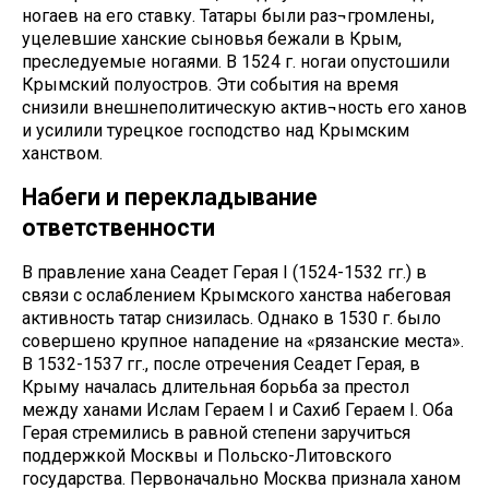
ногаев на его ставку. Татары были раз¬громлены,
уцелевшие ханские сыновья бежали в Крым,
преследуемые ногаями. В 1524 г. ногаи опустошили
Крымский полуостров. Эти события на время
снизили внешнеполитическую актив¬ность его ханов
и усилили турецкое господство над Крымским
ханством.
Набеги и перекладывание
ответственности
В правление хана Сеадет Герая I (1524-1532 гг.) в
связи с ослаблением Крымского ханства набеговая
активность татар снизилась. Однако в 1530 г. было
совершено крупное нападение на «рязанские места».
В 1532-1537 гг., после отречения Сеадет Герая, в
Крыму началась длительная борьба за престол
между ханами Ислам Гераем I и Сахиб Гераем I. Оба
Герая стремились в равной степени заручиться
поддержкой Москвы и Польско-Литовского
государства. Первоначально Москва признала ханом