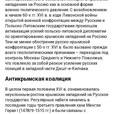
нападениях на Россию как в основной форме
военно-политического давления. С возобновлением
в начале 60-х гг. XVI в. в ходе Ливонской войны
открытой военной конфронтации между Русским и
Польско-Литовским государствами произошла
активизация усилий польско-литовской дипломатии
по ориентированию крымских нападений на Россию.
Тем не менее обострение русско-крымской
конфронтации с 50-х гг. XVI в. было вызвано прежде
всего геополитическими причинами – переходом под
контроль Москвы Среднего и Нижнего Поволжья,
что повлекло за собой резкое усиление русских
позиций в западной части Дешт-и-Кипчака.
Антикрымская коалиция
В целом первая половина XVI в. ознаменовалась
неуклонным ростом крымских нападений на Русское
государство. Регулярные набеги начались в
последние годы третьего правления хана Менгли
Герая I (1478/9-1515 гг.) и были связаны с