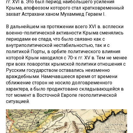
гг. XVI в. Это был период наибольшего усиления
Крыма, апофеозом которого стал кратковременный
захват Астрахани ханом Мухаммед Гераем I.
В дальнейшем на протяжении всего XVI в. всплески
военно-политической активности Крыма сменялись
периодами ее спада, что было связано как с
внутриполитической нестабильностью, так и с
политикой Порты, в орбите политического влияния
которой Крым находился с 70-х гг. XV в. Тем не менее
при всех поворотах крымской политики отношения с
Русским государством оставались неизменно
враждебными. Намечавшееся время от времени
сближение сторон не носило долговременного
характера, а было продиктовано складывающейся в
тот момент в Восточной Европе геополитической
ситуацией.