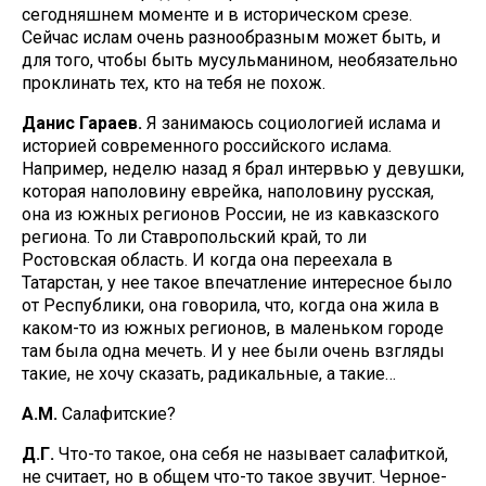
сегодняшнем моменте и в историческом срезе.
Сейчас ислам очень разнообразным может быть, и
для того, чтобы быть мусульманином, необязательно
проклинать тех, кто на тебя не похож.
Данис Гараев.
Я занимаюсь социологией ислама и
историей современного российского ислама.
Например, неделю назад я брал интервью у девушки,
которая наполовину еврейка, наполовину русская,
она из южных регионов России, не из кавказского
региона. То ли Ставропольский край, то ли
Ростовская область. И когда она переехала в
Татарстан, у нее такое впечатление интересное было
от Республики, она говорила, что, когда она жила в
каком-то из южных регионов, в маленьком городе
там была одна мечеть. И у нее были очень взгляды
такие, не хочу сказать, радикальные, а такие…
А.М.
Салафитские?
Д.Г.
Что-то такое, она себя не называет салафиткой,
не считает, но в общем что-то такое звучит. Черное-