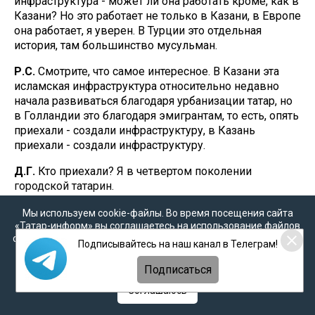
инфраструктура - может ли она работать кроме, как в
Казани? Но это работает не только в Казани, в Европе
она работает, я уверен. В Турции это отдельная
история, там большинство мусульман.
Р.С.
Смотрите, что самое интересное. В Казани эта
исламская инфраструктура относительно недавно
начала развиваться благодаря урбанизации татар, но
в Голландии это благодаря эмигрантам, то есть, опять
приехали - создали инфраструктуру, в Казань
приехали - создали инфраструктуру.
Д.Г.
Кто приехали? Я в четвертом поколении
городской татарин.
И.Ш.
Я вот в первом поколении казанский.
Мы используем cookie-файлы. Во время посещения сайта
«Татар-информ» вы соглашаетесь на использование файлов
Д.Г.
Все приехали тогда, это бессмысленный
cookie в соответствии с настоящим уведомлением, согласием
Подписывайтесь на наш канал в Телеграм!
на
обработку персональных данных
,
Политикой о
разговор - про приехали и не приехали, потому что
персональных данных
и
Политикой конфиденциальности
все приехали.
Подписаться
Соглашаюсь
И.Ш.
Почему? Это как раз и показатель на самом
деле в определенном случае, я, правда, не уверен,