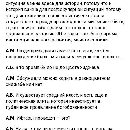
ситуация важна здесь для истории, потому что и
история важна для постсекулярной ситуации, потому
что действительно после атеистического или
секулярного периода происходило, и мы, может быть,
то, что сейчас наблюдаем - это какое-то такое
стадиальное развитие. 90-е годы - это было время
институционального развития, мечети строили.
А.М.
Люди приходили в мечети, то есть, как бы
возрождение было, мы называем условно, всплеск.
А.Б.
В то время было не до цвета хиджаба.
А.М.
Обсуждали можно ходить в разноцветном
хиджабе или нет…
А.Б.
И существует средний класс, и есть еще и
политическая элита, которая инвестирует в
публичное проявление богобоязненности.
А.М.
Ифтары проводят — это?
А.Б.
Ну да, в том числе, мечети строят, то есть, на