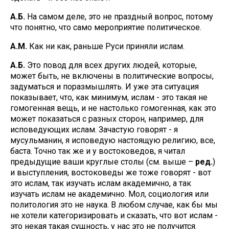
А.Б.
На самом деле, это не праздный вопрос, потому
что понятно, что само мероприятие политическое.
А.М.
Как ни как, раньше Руси приняли ислам.
А.Б.
Это повод для всех других людей, которые,
может быть, не включены в политические вопросы,
задуматься и поразмышлять. И уже эта ситуация
показывает, что, как минимум, ислам - это такая не
гомогенная вещь, и не настолько гомогенная, как это
может показаться с разных сторон, например, для
исповедующих ислам. Зачастую говорят - я
мусульманин, я исповедую настоящую религию, все,
баста. Точно так же и у востоковедов, я читал
предыдущие ваши круглые столы (см. выше –
ред.
)
и выступления, востоковеды же тоже говорят - вот
это ислам, так изучать ислам академично, а так
изучать ислам не академично. Мол, социология или
политология это не наука. В любом случае, как бы мы
не хотели категоризировать и сказать, что вот ислам -
это некая такая сущность, у нас это не получится.