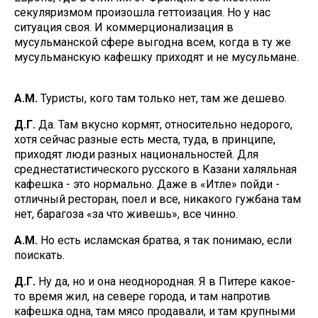
секуляризмом произошла геттоизация. Но у нас
ситуация своя. И коммерционализация в
мусульманской сфере выгодна всем, когда в ту же
мусульманскую кафешку приходят и не мусульмане.
А.М.
Туристы, кого там только нет, там же дешево.
Д.Г.
Да. Там вкусно кормят, относительно недорого,
хотя сейчас разные есть места, туда, в принципе,
приходят люди разных национальностей. Для
среднестатистического русского в Казани халяльная
кафешка - это нормально. Даже в «Итле» пойди -
отличный ресторан, поел и все, никакого гужбана там
нет, барагоза «за что живешь», все чинно.
А.М.
Но есть исламская братва, я так понимаю, если
поискать.
Д.Г.
Ну да, но и она неоднородная. Я в Питере какое-
то время жил, на севере города, и там напротив
кафешка одна, там мясо продавали, и там крупными