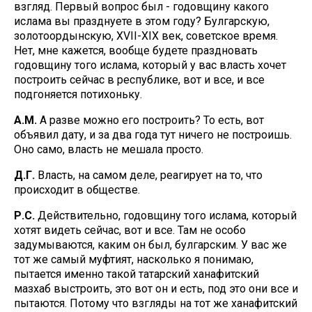
взгляд. Первый вопрос был - годовщину какого
ислама вы празднуете в этом году? Булгарскую,
золотоордынскую, XVII-XIX век, советское время.
Нет, мне кажется, вообще будете праздновать
годовщину того ислама, который у вас власть хочет
построить сейчас в республике, вот и все, и все
подгоняется потихоньку.
А.М.
А разве можно его построить? То есть, вот
объявил дату, и за два года тут ничего не построишь.
Оно само, власть не мешала просто.
Д.Г.
Власть, на самом деле, реагирует на то, что
происходит в обществе.
Р.С.
Действительно, годовщину того ислама, который
хотят видеть сейчас, вот и все. Там не особо
задумываются, каким он был, булгарским. У вас же
тот же самый муфтият, насколько я понимаю,
пытается именно такой татарский ханафитский
мазхаб выстроить, это вот он и есть, под это они все и
пытаются. Потому что взгляды на тот же ханафитский