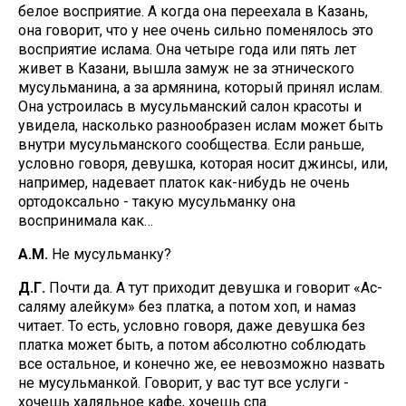
белое восприятие. А когда она переехала в Казань,
она говорит, что у нее очень сильно поменялось это
восприятие ислама. Она четыре года или пять лет
живет в Казани, вышла замуж не за этнического
мусульманина, а за армянина, который принял ислам.
Она устроилась в мусульманский салон красоты и
увидела, насколько разнообразен ислам может быть
внутри мусульманского сообщества. Если раньше,
условно говоря, девушка, которая носит джинсы, или,
например, надевает платок как-нибудь не очень
ортодоксально - такую мусульманку она
воспринимала как…
А.М.
Не мусульманку?
Д.Г.
Почти да. А тут приходит девушка и говорит «Ас-
саляму алейкум» без платка, а потом хоп, и намаз
читает. То есть, условно говоря, даже девушка без
платка может быть, а потом абсолютно соблюдать
все остальное, и конечно же, ее невозможно назвать
не мусульманкой. Говорит, у вас тут все услуги -
хочешь халяльное кафе, хочешь спа.