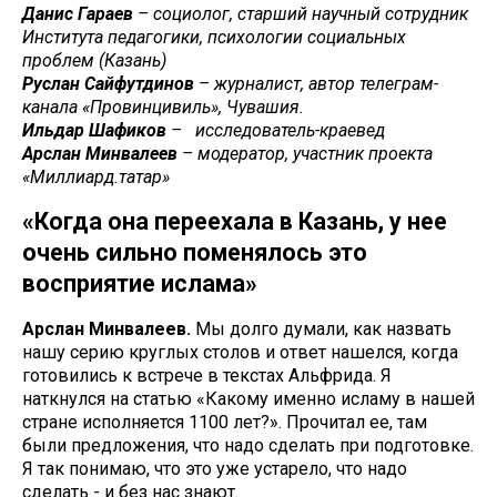
Данис Гараев
– социолог, старший научный сотрудник
Института педагогики, психологии социальных
проблем (Казань)
Руслан Сайфутдинов
– журналист, автор телеграм-
канала «Провинцивиль», Чувашия.
Ильдар Шафиков
– исследователь-краевед
Арслан Минвалеев
– модератор, участник проекта
«Миллиард.татар»
«Когда она переехала в Казань, у нее
очень сильно поменялось это
восприятие ислама»
Арслан Минвалеев.
Мы долго думали, как назвать
нашу серию круглых столов и ответ нашелся, когда
готовились к встрече в текстах Альфрида. Я
наткнулся на статью «Какому именно исламу в нашей
стране исполняется 1100 лет?». Прочитал ее, там
были предложения, что надо сделать при подготовке.
Я так понимаю, что это уже устарело, что надо
сделать - и без нас знают.