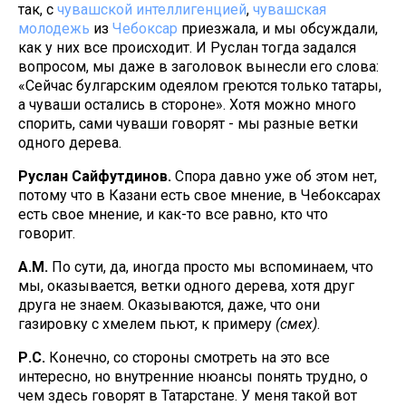
так, с
чувашской интеллигенцией
,
чувашская
молодежь
из
Чебоксар
приезжала, и мы обсуждали,
как у них все происходит. И Руслан тогда задался
вопросом, мы даже в заголовок вынесли его слова:
«Сейчас булгарским одеялом греются только татары,
а чуваши остались в стороне». Хотя можно много
спорить, сами чуваши говорят - мы разные ветки
одного дерева.
Руслан Сайфутдинов.
Спора давно уже об этом нет,
потому что в Казани есть свое мнение, в Чебоксарах
есть свое мнение, и как-то все равно, кто что
говорит.
А.М.
По сути, да, иногда просто мы вспоминаем, что
мы, оказывается, ветки одного дерева, хотя друг
друга не знаем. Оказываются, даже, что они
газировку с хмелем пьют, к примеру
(смех)
.
Р.С.
Конечно, со стороны смотреть на это все
интересно, но внутренние нюансы понять трудно, о
чем здесь говорят в Татарстане. У меня такой вот