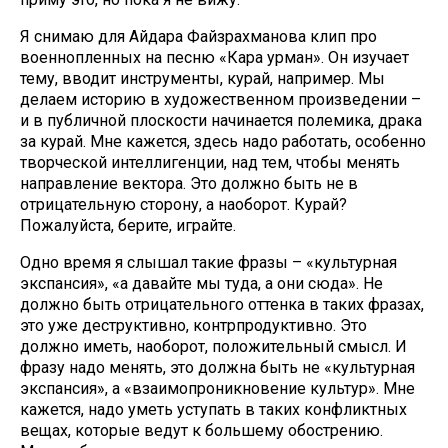
Я снимаю для Айдара Файзрахманова клип про
военнопленных на песню «Кара урман». Он изучает
тему, вводит инструменты, курай, например. Мы
делаем историю в художественном произведении –
и в публичной плоскости начинается полемика, драка
за курай. Мне кажется, здесь надо работать, особенно
творческой интеллигенции, над тем, чтобы менять
направление вектора. Это должно быть не в
отрицательную сторону, а наоборот. Курай?
Пожалуйста, берите, играйте.
Одно время я слышал такие фразы – «культурная
экспансия», «а давайте мы туда, а они сюда». Не
должно быть отрицательного оттенка в таких фразах,
это уже деструктивно, контрпродуктивно. Это
должно иметь, наоборот, положительный смысл. И
фразу надо менять, это должна быть не «культурная
экспансия», а «взаимопроникновение культур». Мне
кажется, надо уметь уступать в таких конфликтных
вещах, которые ведут к большему обострению.