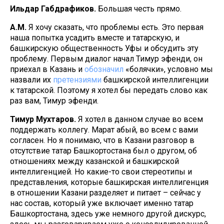
Ильдар Габдрафиков.
Большая честь прямо.
А.М.
Я хочу сказать, что проблемы есть. Это первая
наша попытка усадить вместе и татарскую, и
башкирскую общественность Уфы и обсудить эту
проблему. Первым диалог начал Тимур эфенди, он
приехал в Казань и
обозначил
«болячки», условно мы
назвали их
претензиями
башкирской интеллигенции
к татарской. Поэтому я хотел бы передать слово как
раз вам, Тимур эфенди.
Тимур Мухтаров.
Я хотел в данном случае во всем
поддержать коллегу. Марат абый, во всем с вами
согласен. Но я понимаю, что в Казани разговор в
отсутствие татар Башкортостана был о другом, об
отношениях между казанской и башкирской
интеллигенцией. Но какие-то свои стереотипы и
представления, которые башкирская интеллигенция
в отношении Казани разделяет и питает – сейчас у
нас состав, который уже включает именно татар
Башкортостана, здесь уже немного другой дискурс,