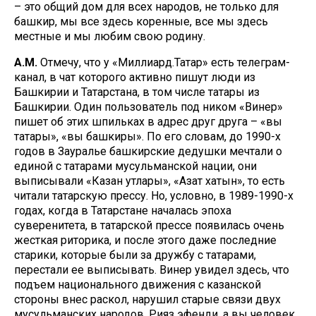
– это общий дом для всех народов, не только для
башкир, мы все здесь коренные, все мы здесь
местные и мы любим свою родину.
А.М.
Отмечу, что у «Миллиард.Татар» есть телеграм-
канал, в чат которого активно пишут люди из
Башкирии и Татарстана, в том числе татары из
Башкирии. Один пользователь под ником «Винер»
пишет об этих шпильках в адрес друг друга – «вы
татары», «вы башкиры». По его словам, до 1990-х
годов в Зауралье башкирские дедушки мечтали о
единой с татарами мусульманской нации, они
выписывали «Казан утлары», «Азат хатын», то есть
читали татарскую прессу. Но, условно, в 1989-1990-х
годах, когда в Татарстане началась эпоха
суверенитета, в татарской прессе появилась очень
жесткая риторика, и после этого даже последние
старики, которые были за дружбу с татарами,
перестали ее выписывать. Винер увидел здесь, что
подъем национального движения с казанской
стороны внес раскол, нарушил старые связи двух
мусульманских народов. Рияз эфенди, а вы человек,