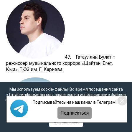
47. Гатауллин Булат –
режиссер музыкального хоррора «Шайтан. Егет.
Кыз», ТЮЗ им. Г. Кариева.
Мы используем cookie-файлы. Во время посещения сайта
«Татар-информ» вы соглашаетесь на использование файлов
cookie в соответствии с настоящим уведомлением, согласием
Подписывайтесь на наш канал в Телеграм!
на
обработку персональных данных
,
Политикой о
персональных данных
и
Политикой конфиденциальности
Подписаться
Соглашаюсь