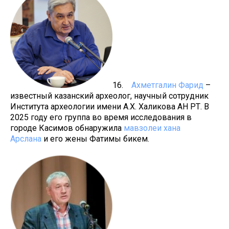
16.
Ахметгалин Фарид
–
известный казанский археолог, научный сотрудник
Института археологии имени А.Х. Халикова АН РТ. В
2025 году его группа во время исследования в
городе Касимов обнаружила
мавзолеи хана
Арслана
и его жены Фатимы бикем.