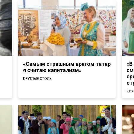
«Самым страшным врагом татар
«В
я считаю капитализм»
см
ср
КРУГЛЫЕ СТОЛЫ
ст
КРУ