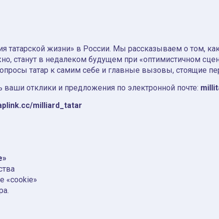
я татарской жизни» в России. Мы рассказываем о том, как т
но, станут в недалеком будущем при «оптимистичном сце
вопросы татар к самим себе и главные вызовы, стоящие пе
 ваши отклики и предложения по электронной почте:
milli
aplink.cc/milliard_tatar
e»
ства
е «cookie»
ра.