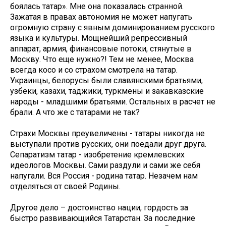
боялась татар». Мне она показалась странной.
Зажатая в правах автономия не может напугать
огромную страну с явным доминированием русского
языка и культуры. Мощнейший репрессивный
аппарат, армия, финансовые потоки, стянутые в
Москву. Что еще нужно?! Тем не менее, Москва
всегда косо и со страхом смотрела на татар.
Украинцы, белорусы были славянскими братьями,
узбеки, казахи, таджики, туркмены и закавказские
народы - младшими братьями. Остальных в расчет не
брали. А что же с татарами не так?
Страхи Москвы преувеличены - татары никогда не
выступали против русских, они поедали друг друга.
Сепаратизм татар - изобретение кремлевских
идеологов Москвы. Сами раздули и сами же себя
напугали. Вся Россия - родина татар. Незачем нам
отделяться от своей Родины.
Другое дело – достоинство нации, гордость за
быстро развивающийся Татарстан. За последние