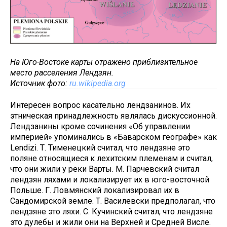
На Юго-Востоке карты отражено приблизительное
место расселения Лендзян.
Источник фото:
ru.wikipedia.org
Интересен вопрос касательно лендзанинов. Их
этническая принадлежность являлась дискуссионной.
Лендзанины кроме сочинения «Об управлении
империей» упоминались в «Баварском географе» как
Lendizi. Т. Тименецкий считал, что лендзяне это
поляне относящиеся к лехитским племенам и считал,
что они жили у реки Варты. М. Парчевский считал
лендзян ляхами и локализирует их в юго-восточной
Польше. Г. Ловмянский локализировал их в
Сандомирской земле. Т. Василевски предполагал, что
лендзяне это ляхи. С. Кучинский считал, что лендзяне
это дулебы и жили они на Верхней и Средней Висле.