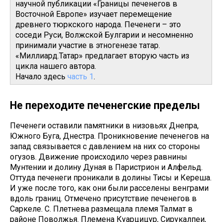
научной публикации «Границы печенегов в
Восточной Европе» изучает перемещение
древнего тюркского народа. Печенеги – это
соседи Руси, Волжской Булгарии и несомненно
принимали участие в этногенезе татар.
«Миллиард.Татар» предлагает вторую часть из
цикла нашего автора.
Начало здесь
часть 1
.
Не переходите печенегские пределы
Печенеги оставили памятники в низовьях Днепра,
Южного Буга, Днестра. Проникновение печенегов на
запад связывается с давлением на них со стороны
огузов. Движение происходило через равнины
Мунтении и долину Дуная в Паристрион и Алфельд.
Оттуда печенеги проникали в долины Тисы и Кереша.
И уже после того, как они были расселены венграми
вдоль границ. Отмечено присутствие печенегов в
Саркеле. С. Плетнева размещала племя Талмат в
районе Поволжья. Племена Куарцицур, Сирукалпеи,