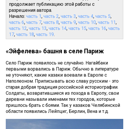
продолжает публикацию этой работы с
разрешения автора.
Начало:
часть 1
,
часть 2
,
часть 3
,
часть 4
,
часть 5
,
часть 6
,
часть 7
,
часть 8
,
часть 9
,
часть 10
,
часть 11
,
часть 12
,
часть 13
,
часть 14
,
часть 15
,
часть 16
,
часть
17
,
часть 18
,
часть 19
.
«Эйфелева» башня в селе Париж
Село Париж появилось не случайно. Нагайбаки
первыми ворвались в Париж. Обычно в литературе
не уточняют, какие казаки воевали в Европе с
Наполеоном. Приписывать всю славу русским - это
старая добрая традиция российской историографии.
Солдаты, возвратившиеся из похода в Европу, свои
деревни называли именами тех городов, которые
пришлось брать с боями. Так у казаков Челябинской
области появились Лейпциг, Берлин, Вена и т.д.