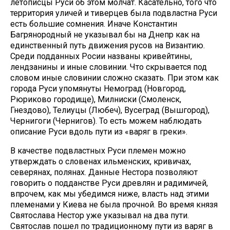
летописцы Руси об этом молчат. Касательно, того что
территория уличей и тиверцев была подвластна Руси
есть большие сомнения. Иначе Константин
Багрянородный не указывал бы на Днепр как на
единственный путь движения русов на Византию.
Среди подданных Росии названы кривейтины,
лендзанины и иные словинии. Что скрывается под
словом иные словинии сложно сказать. При этом как
города Руси упомянуты Немоград (Новгород,
Рюриково городище), Милниски (Смоленск,
Гнездово), Телиуцы (Любеч), Вусеград (Вышгород),
Чернигоги (Чернигов). То есть можем наблюдать
описание Руси вдоль пути из «варяг в греки».
В качестве подвластных Руси племен можно
утверждать о словенах ильменских, кривичах,
северянах, полянах. Данные Нестора позволяют
говорить о подданстве Руси древлян и радимичей,
впрочем, как мы убедимся ниже, власть над этими
племенами у Киева не была прочной. Во время князя
Святослава Нестор уже указывал на два пути.
Святослав пошел по традиционному пути из варяг в