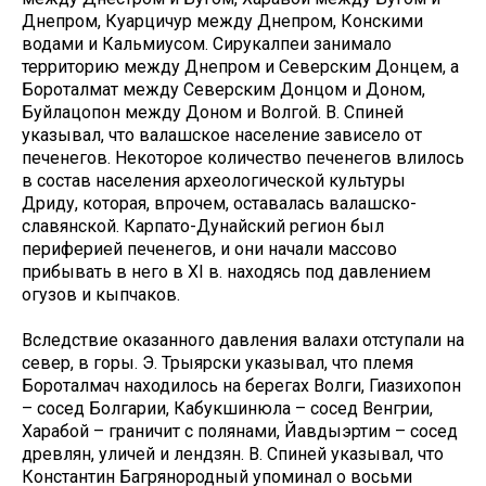
Днепром, Куарцичур между Днепром, Конскими
водами и Кальмиусом. Сирукалпеи занимало
территорию между Днепром и Северским Донцем, а
Бороталмат между Северским Донцом и Доном,
Буйлацопон между Доном и Волгой. В. Спиней
указывал, что валашское население зависело от
печенегов. Некоторое количество печенегов влилось
в состав населения археологической культуры
Дриду, которая, впрочем, оставалась валашско-
славянской. Карпато-Дунайский регион был
периферией печенегов, и они начали массово
прибывать в него в XI в. находясь под давлением
огузов и кыпчаков.
Вследствие оказанного давления валахи отступали на
север, в горы. Э. Трыярски указывал, что племя
Бороталмач находилось на берегах Волги, Гиазихопон
– сосед Болгарии, Кабукшинюла – сосед Венгрии,
Харабой – граничит с полянами, Йавдыэртим – сосед
древлян, уличей и лендзян. В. Спиней указывал, что
Константин Багрянородный упоминал о восьми