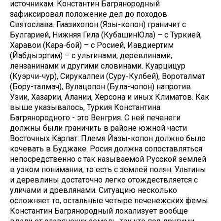
источникам. Константин Багрянородный
зафиксировал положение дел до походов
Святослава. Гиазихопон (Язы-копон) граничит с
Булгарией, Нижняя Гила (КубашинЮла) – с Туркией,
Харавои (Кара-бой) – с Росией, Иавдиертим
(Йабдыэртим) – с ультинами, деревлинами,
лензанинами и другими словинами. Куарцицур
(Куэрчи-чур), Сирукалпеи (Суру-Кулбей), Вороталмат
(Бору-талмач), Вулацопон (Була-чопон) напротив
Узии, Хазарии, Алании, Херсона и иных Климатов. Как
выше указывалось, Туркия Константина
Багрянородного - это Венгрия. С ней печенеги
должны были граничить в районе южной части
Восточных Карпат. Племя Йазы-копон должно было
кочевать в Буджаке. Росия должна сопоставляться
непосредственно с так называемой Русской землей
в узком понимании, то есть с землей полян. Ультины
и деревлины достаточно легко отождествляется с
уличами и древлянами. Ситуацию несколько
осложняет то, остальные четыре печенежских фемы
Константин Багрянородный локализует вообще