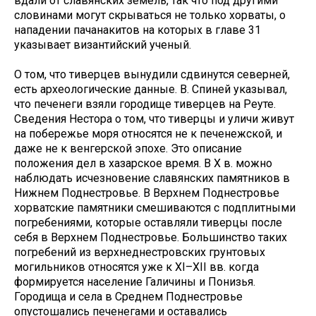
вдали от славянских земель, так что под другими
словинами могут скрываться не только хорваты, о
нападении пачанакитов на которых в главе 31
указывает византийский ученый.
О том, что тиверцев вынудили сдвинутся северней,
есть археологические данные. В. Спиней указывал,
что печенеги взяли городище тиверцев на Реуте.
Сведения Нестора о том, что тиверцы и уличи живут
на побережье моря относятся не к печенежской, и
даже не к венгерской эпохе. Это описание
положения дел в хазарское время. В Х в. можно
наблюдать исчезновение славянских памятников в
Нижнем Поднестровье. В Верхнем Поднестровье
хорватские памятники смешиваются с подплитными
погребениями, которые оставляли тиверцы после
себя в Верхнем Поднестровье. Большинство таких
погребений из верхнеднестровских грунтовых
могильников относятся уже к ХІ–ХІІ вв. когда
формируется население Галичины и Понизья.
Городища и села в Среднем Поднестровье
опустошались печенегами и оставались