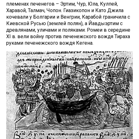
племенах печенегов – Эртим, Чур, Юла, Кулпей,
Харавой, Талмач, Чопон. Гиазикопон и Като Джила
кочевали у Болгарии и Венгрии, Карабой граничила с
Киевской Русью (землей полян), а Йавдыэртим с
древлянами, уличами и поляками. Ромеи в середине
ХІ в. вели войну против печенежского вождя Тираха
руками печенежского вождя Кегена.