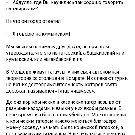
- Абдулла, где Вы научились так хорошо говорить
на татарском?
На что он гордо ответил:
- Я говорю на кумыкском!
Мы можем понимать друг друга, но при этом
утверждать, что это не татарский, а башкирский или
кумыкский, или нагайбаксий и т.д.
В Молдове живут гагаузы, у них своя автономная
территория со столицей в Комрате. Их опекают турки,
но вот их достопримечательность, которой свято
дорожат, называется «Татар чишмэсе».
До сих пор крымских и казанских татар называют
разными народами, и языки у них якобы разные. В
свое время, и я был в этом убежден. Мое отношение
к крымским татарам начало меняться благодаря
моему соседу, чья мать была крымской татаркой, а
отец казанским татарином. Я не нуждался в лекциях,