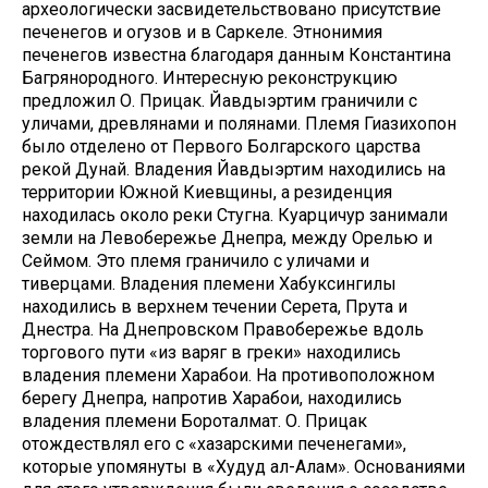
археологически засвидетельствовано присутствие
печенегов и огузов и в Саркеле. Этнонимия
печенегов известна благодаря данным Константина
Багрянородного. Интересную реконструкцию
предложил О. Прицак. Йавдыэртим граничили с
уличами, древлянами и полянами. Племя Гиазихопон
было отделено от Первого Болгарского царства
рекой Дунай. Владения Йавдыэртим находились на
территории Южной Киевщины, а резиденция
находилась около реки Стугна. Куарцичур занимали
земли на Левобережье Днепра, между Орелью и
Сеймом. Это племя граничило с уличами и
тиверцами. Владения племени Хабуксингилы
находились в верхнем течении Серета, Прута и
Днестра. На Днепровском Правобережье вдоль
торгового пути «из варяг в греки» находились
владения племени Харабои. На противоположном
берегу Днепра, напротив Харабои, находились
владения племени Бороталмат. О. Прицак
отождествлял его с «хазарскими печенегами»,
которые упомянуты в «Худуд ал-Алам». Основаниями