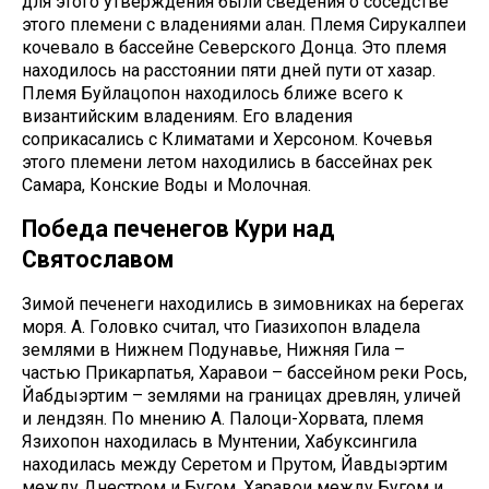
для этого утверждения были сведения о соседстве
этого племени с владениями алан. Племя Сирукалпеи
кочевало в бассейне Северского Донца. Это племя
находилось на расстоянии пяти дней пути от хазар.
Племя Буйлацопон находилось ближе всего к
византийским владениям. Его владения
соприкасались с Климатами и Херсоном. Кочевья
этого племени летом находились в бассейнах рек
Самара, Конские Воды и Молочная.
Победа печенегов Кури над
Святославом
Зимой печенеги находились в зимовниках на берегах
моря. А. Головко считал, что Гиазихопон владела
землями в Нижнем Подунавье, Нижняя Гила –
частью Прикарпатья, Харавои – бассейном реки Рось,
Йабдыэртим – землями на границах древлян, уличей
и лендзян. По мнению А. Палоци-Хорвата, племя
Язихопон находилась в Мунтении, Хабуксингила
находилась между Серетом и Прутом, Йавдыэртим
между Днестром и Бугом, Харавои между Бугом и