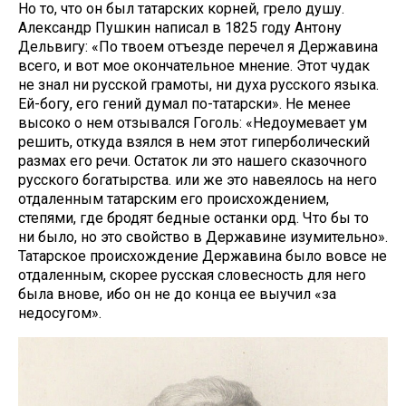
Но то, что он был татарских корней, грело душу.
Александр Пушкин написал в 1825 году Антону
Дельвигу: «По твоем отъезде перечел я Державина
всего, и вот мое окончательное мнение. Этот чудак
не знал ни русской грамоты, ни духа русского языка.
Ей-богу, его гений думал по-татарски». Не менее
высоко о нем отзывался Гоголь: «Недоумевает ум
решить, откуда взялся в нем этот гиперболический
размах его речи. Остаток ли это нашего сказочного
русского богатырства. или же это навеялось на него
отдаленным татарским его происхождением,
степями, где бродят бедные останки орд. Что бы то
ни было, но это свойство в Державине изумительно».
Татарское происхождение Державина было вовсе не
отдаленным, скорее русская словесность для него
была внове, ибо он не до конца ее выучил «за
недосугом».