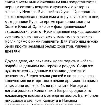
связи с всем выше сказанным нам представляется
верным связать лендзян с лучанами, о которых
сказано у Нестора. Византийский ученый, вероятно,
знал о лендзянах только имя и от русов знал, что они,
мол, данники Руси во время правления княгини
Хельги (Ольги). Однако сам факт даннической
зависимости лучан от Руси в данный период времени
сомнителен, не говоря уже о том, что печенеги не
могли прямо с ними граничить. Для этого ним нужно
было пройти землями белых хорватов, уличей и
древлян.
Другое дело, что печенеги могли ходить в набеги
подобные дальним венгерским рейдам. Сюда же
нужно отнести и данные о границе древлян с
печенегами. Через земли уличей и полян печенеги
конечно могли вторгатся в земли древлян, но прямо
с ними они должны были граничить. Исходя из
логики рассказа Константина Багрянородного, то
локализируя племена с запада на восток Була-чопон
находился в степном Крыму и в Нижнем