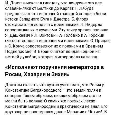
Й. Довят высказал гипотезу, что лендзяне это все
славяне-ляхи от Балтики до Карпат. Г. Лябуда
предполагал, что восточной границей лендзян были
истоки Западного Буга и Днестра. Б. Флоря
отождествлял лендзян с волынянами. Л. Нидерле
сопоставлял их с лучанами. Эту точку зрения приняли
Я. Дашкевич и Л. Войтович. А. Головко и А. Горский
считают лендзян восточными волынянами. О. Прицак
и С. Конча сопоставляют их с полянами в Среднем
Поднепровье. В. Баран считает лендзян одной из
ветвей дулебов, которая мигрировала на запад.
«Исполняют поручения императора в
Росии, Хазарии и Зихии»
Должны сказать, что нужно учитывать, что Росия у
Константина Багрянородного – это земли полян и
северян. Таким образом, никаким образом это не
могли быть поляне. О самих же поляках-лехах
Константин Багрянородный практически не знал. Его
кругозор не простирался далее Моравии с Чехией. В