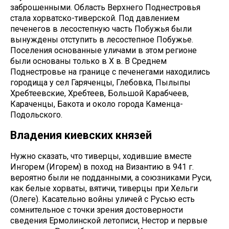
заброшенными. Область Верхнего Поднестровья
стала хорватско-тиверской. Под давлением
печенегов в лесостепную часть Побужья были
вынуждены отступить в лесостепное Побужье.
Поселения основанные уличами в этом регионе
были основаны только в Х в. В Среднем
Поднестровье на границе с печенегами находились
городища у сел Гаряченцы, Глебовка, Пылыпы
Хребтеевские, Хребтеев, Большой Карабчеев,
Караченцы, Бакота и около города Каменца-
Подольского.
Владения киевских князей
Нужно сказать, что тиверцы, ходившие вместе
Ингорем (Игорем) в поход на Византию в 941 г.
вероятно были не подданными, а союзниками Руси,
как белые хорваты, вятичи, тиверцы при Хельги
(Олеге). Касательно войны уличей с Русью есть
сомнительное с точки зрения достоверности
сведения Ермолинской летописи, Нестор и первые