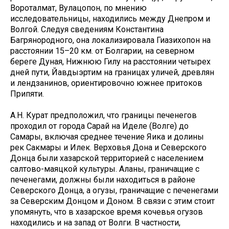
Вороталмат, Вулацопон, по мнению
исследовательницы, находились между Днепром и
Волгой. Следуя сведениям Константина
Багрянородного, она локализировала Гиазихопон на
расстоянии 15–20 км. от Болгарии, на северном
береге Дуная, Нижнюю Гилу на расстоянии четырех
дней пути, Йавдыэртим на границах уличей, древлян
и лендзанинов, ориентировочно южнее притоков
Припяти.
А.Н. Курат предположил, что границы печенегов
проходил от города Сарай на Иделе (Волге) до
Самары, включая среднее течение Яика и долины
рек Сакмары и Илек. Верховья Дона и Северского
Донца были хазарской территорией с населением
салтово-маяцкой культуры. Аланы, граничащие с
печенегами, должны были находиться в районе
Северского Донца, а огузы, граничащие с печенегами
за Северским Донцом и Доном. В связи с этим стоит
упомянуть, что в хазарское время кочевья огузов
находились и на запад от Волги. В частности,