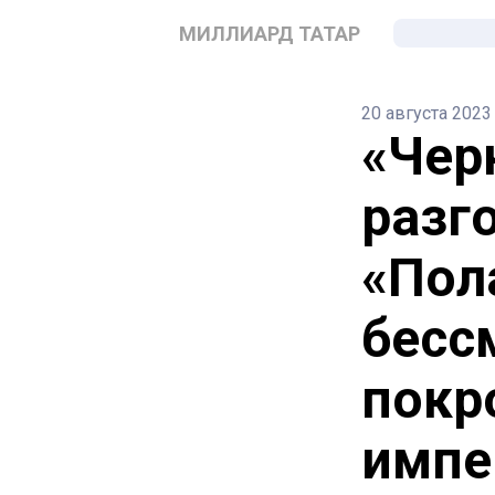
МИЛЛИАРД ТАТАР
20 августа 2023
«Чер
разг
«Пол
бесс
покр
импе