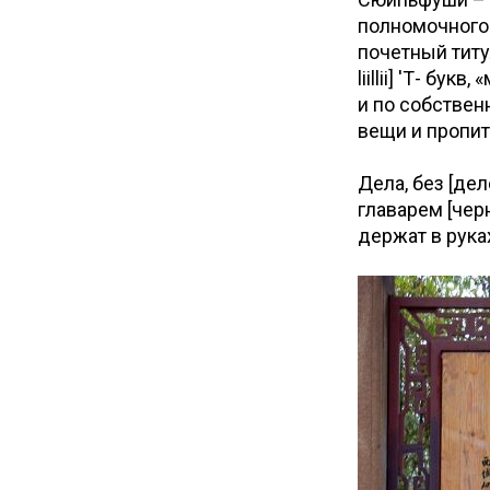
полномочного 
почетный титул
liillii] 'Т- бу
и по собствен
вещи и пропита
Дела, без [де
главарем [чер
держат в рука