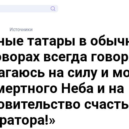
Источники
ные татары в обыч
оворах всегда говор
агаюсь на силу и м
мертного Неба и на
овительство счаст
ратора!»