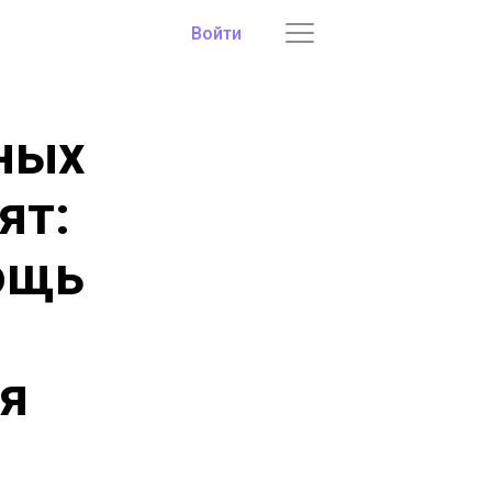
Войти
ных
ят:
ощь
ья