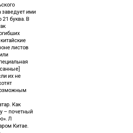
ьского
а заведует ими
 21 буква. В
так
погибших
 китайские
роне листов
[или
специальная
исанные]
ли их не
хотят
 возможным
я
тар. Как
ду – почетный
ю». Л
аром Китае.
е