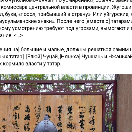
комиссара центральной власти в провинции. Жугоши 
, букв, «посол, прибывший в страну». Или уйгурские, 
кв, «мусульманские знаки». После чего [вместе с] татара
ному усмотрению требуют под угрозами, вымогают и
ние. <...>
ления на] большие и малые, должны решаться самим
ных татар]. [Елюй] Чуцай, [Няньхэ] Чуншань и Чжэньх
х кормило власти у татар.