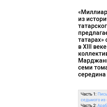
«Миллиар
из истор
татарског
предлага
татарах»
в XIII ве
коллекти
Марджани
семи томах
середина 
Часть 1:
Пись
седьмого из
Часть 2:
Араб