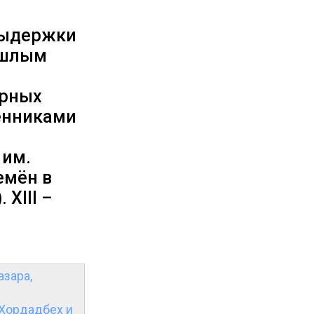
выдержки
ошлым
ёрных
енниками
 им.
емён в
 XIII –
азара,
 Хордадбех и