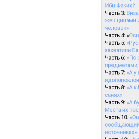
Ибн Факих?
Часть 3:
Виза
женщинами и 
человек»
Часть 4: «
Осн
Часть 5:
«Рус
захватили Ба
Часть 6:
«По 
предметами,
Часть 7:
«А у
идолопоклон
Часть 8:
«А к
санях»
Часть 9:
«А б
Места их по
Часть 10.
«Он
сообщающий 
источниках»