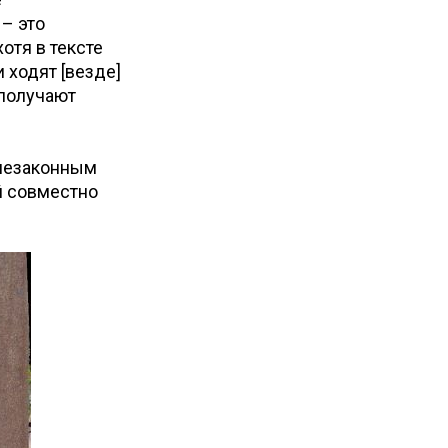
– это
хотя в тексте
ми ходят [везде]
 получают
 незаконным
ай совместно