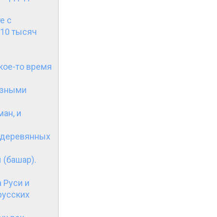
е с
 10 тысяч
акое-то время
азными
ман, и
а деревянных
 (башар).
 Руси и
русских