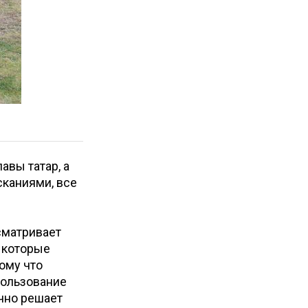
лавы татар, а
сканиями, все
осматривает
, которые
ому что
пользование
ично решает