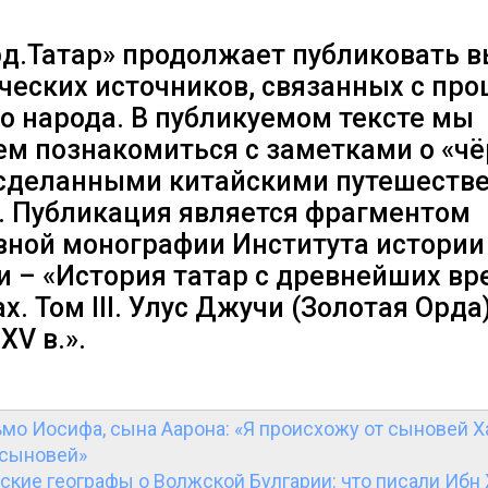
д.Татар» продолжает публиковать 
ических источников, связанных с пр
о народа. В публикуемом тексте мы
ем познакомиться с заметками о «ч
 сделанными китайскими путешеств
ке. Публикация является фрагментом
вной монографии Института истории
 – «История татар с древнейших вр
. Том III. Улус Джучи (Золотая Орда).
XV в.».
мо Иосифа, сына Аарона: «Я происхожу от сыновей Х
 сыновей»
ские географы о Волжской Булгарии: что писали Ибн