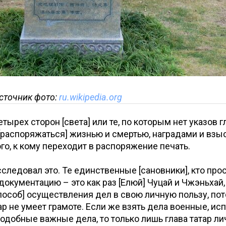
сточник фото:
ru.wikipedia.org
етырех сторон [света] или те, по которым нет указов г
[распоряжаться] жизнью и смертью, наградами и взы
того, к кому переходит в распоряжение печать.
 исследовал это. Те единственные [сановники], кто пр
окументацию – это как раз [Елюй] Чуцай и Чжэньхай
пособ] осуществления дел в свою личную пользу, пот
ар не умеет грамоте. Если же взять дела военные, ис
подобные важные дела, то только лишь глава татар л