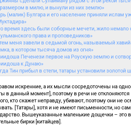
джинны сделали Сулайману рядом с этой рекой тысяч
размером в милю, и вынули из них землю»
рь (малик) Булгара и его население приняли ислам у
Муктадира»
то время здесь были соборные мечети, жило немало 
сульманского права и проповедников»
тем меня завели в седьмой огонь, называемый хавийа
амка, в котором тысяча домов из огня»
иидоша Печенези первое на Роускую землю и сотв
приидоша к Дунаю»
гда Тин прибыл в степи, татары установили золотой 
нравом искренние, а их мысли сосредоточены на одно
ы в данный момент], поэтому в речи не отклоняются 
 того, кто скажет неправду, убивают, поэтому они не 
ывать. [Татары], хотя и не имеют письменности, но са
дарство. Вышеуказанные маленькие дощечки – это в
ельные бирки [китайцев].