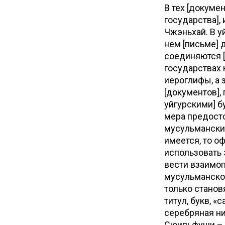
В тех [докуме
государства],
Чжэньхай. В у
нем [письме] 
соединяются [в
государствах 
иероглифы, а 
[документов],
уйгурскими] б
мера предосто
мусульманским
имеется, то о
использовать
вести взаимоп
мусульманской
только станов
титул, букв, 
серебряная ни
Сюипьфуши – 