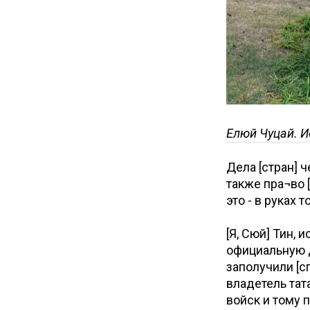
Елюй Чуцай. И
Дела [стран] ч
также пра¬во 
это - в руках 
[Я, Сюй] Тин,
официальную д
заполучили [с
владетель тат
войск и тому 