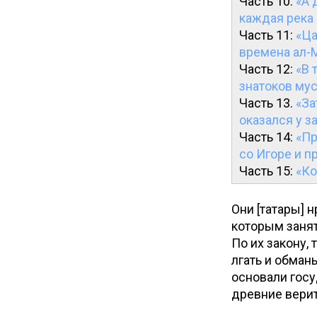
Часть 10:
«А 
каждая река 
Часть 11:
«Ца
времена ал-
Часть 12:
«В 
знатоков му
Часть 13.
«За
оказался у з
Часть 14:
«Пр
со Игоре и 
Часть 15:
«Ко
Они [татары] 
которым занят
По их закону,
лгать и обман
основали госу
древние верит