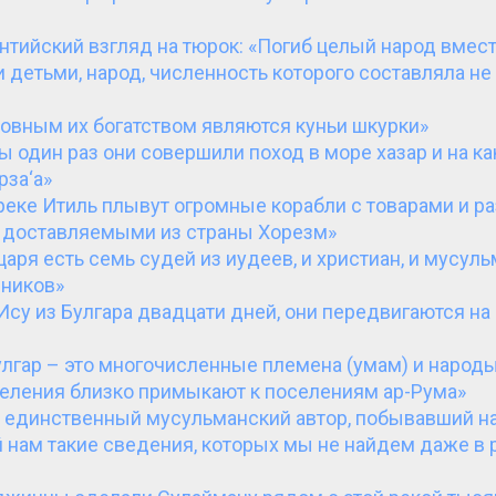
нтийский взгляд на тюрок: «Погиб целый народ вмест
детьми, народ, численность которого составляла не
овным их богатством являются куньи шкурки»
ы один раз они совершили поход в море хазар и на к
рза‘а»
реке Итиль плывут огромные корабли с товарами и р
 доставляемыми из страны Хорезм»
 царя есть семь судей из иудеев, и христиан, и мусуль
ников»
 Ису из Булгара двадцати дней, они передвигаются н
улгар – это многочисленные племена (умам) и народы
селения близко примыкают к поселениям ар-Рума»
 единственный мусульманский автор, побывавший на
нам такие сведения, которых мы не найдем даже в 