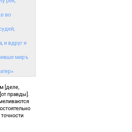
у рек,
же во
судей,
, и вдруг я
оривше миръ
шатер»
м [деле,
[от правды].
осмеливаются
мостоятельно
 точности