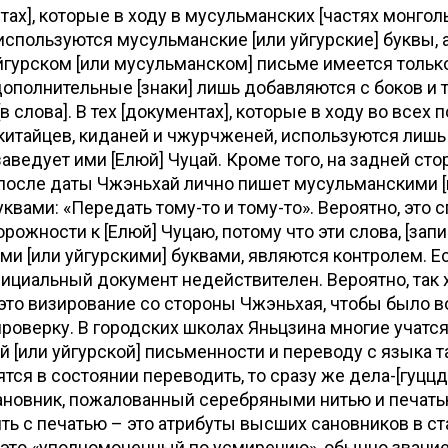
нтах], которые в ходу в мусульманских [частях монгол
 используются мусульманские [или уйгурские] буквы, 
йгурском [или мусульманском] письме имеется только
дополнительные [знаки] лишь добавляются с боков и 
 слова]. В тех [документах], которые в ходу во всех 
китайцев, киданей и чжурчженей, используются лишь
заведует ими [Елюй] Чуцай. Кроме того, на задней сто
 после даты Чжэньхай лично пишет мусульманскими 
уквами: «Передать тому-то и тому-то». Вероятно, это 
рожности к [Елюй] Чуцаю, потому что эти слова, [зап
и [или уйгурскими] буквами, являются контролем. Ес
фициальный документ недействителен. Вероятно, так 
 это визирование со стороны Чжэньхая, чтобы было
роверку. В городских школах Яньцзина многие учатс
 [или уйгурской] письменности и переводу с языка та
ятся в состоянии переводить, то сразу же дела-[гуцц
«сановник, пожалованный серебряными нитью и печать
ть с печатью – это атрибуты высших сановников в ст
это «уполномоченный по усмирению», обычно звани