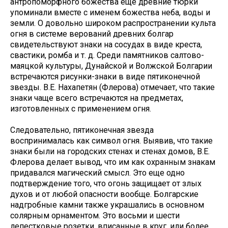
антропоморфного божества еще древние тюрки
упоминали вместе с именем божества неба, воды и
земли. О довольно широком распространении культа
огня в системе верований древних болгар
свидетельствуют знаки на сосудах в виде креста,
свастики, ромба и т. д. Среди памятников салтово-
маяцкой культуры, Дунайской и Волжской Болгарии
встречаются рисунки-знаки в виде пятиконечной
звезды. В.Е. Нахапетян (Флерова) отмечает, что такие
знаки чаще всего встречаются на предметах,
изготовленных с применением огня.
Следовательно, пятиконечная звезда
воспринималась как символ огня. Выявив, что такие
знаки были на городских стенах и стенах домов, В.Е.
Флерова делает вывод, что им как охранным знакам
придавался магический смысл. Это еще одно
подтверждение того, что огонь защищает от злых
духов и от любой опасности вообще. Болгарские
надгробные камни также украшались в основном
солярным орнаментом. Это восьми и шести
лепестковые розетки, вписанные в круг, или более