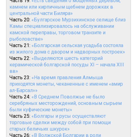
Часть 19:
«Есть сведения о мощенных деревом,
камнем или кирпичным щебнем дорожках в
центральной части Биляра»
Часть 20:
«Булгарское Мурзихинское селище близ
Камы специализировалось на обслуживании
камской переправы, торговом транзите и
рыболовстве»
Часть 21:
«Болгарская сельская усадьба состояла
из жилого дома с двором и надворных построек»
Часть 22:
«Выделяются шесть категорий
керамической болгарской посуды XI – начала XIII
вв»
Часть 23:
«На время правления Алмыша
приходятся монеты, чеканенные с именем «амир
ал-Барсал»»
Часть 24:
«В Среднем Поволжье не было
серебряных месторождений, основным сырьем
были куфические монеты»
Часть 25:
«Болгары и русы осуществляют
торговые сделки между собой при помощи
старых беличьих шкурок»
Часть 26:
«В Волжской Болгарии в роли