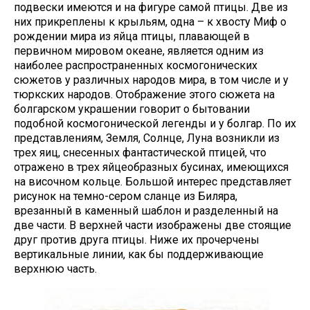
подвески имеются и на фигуре самой птицы. Две из
них прикреплены к крыльям, одна – к хвосту Миф о
рождении мира из яйца птицы, плавающей в
первичном мировом океане, является одним из
наиболее распространенных космогонических
сюжетов у различных народов мира, в том числе и у
тюркских народов. Отображение этого сюжета на
болгарском украшении говорит о бытовании
подобной космогонической легенды и у болгар. По их
представлениям, Земля, Солнце, Луна возникли из
трех яиц, снесенных фантастической птицей, что
отражено в трех яйцеобразных бусинах, имеющихся
на височном кольце. Большой интерес представляет
рисунок на темно-сером сланце из Биляра,
врезанный в каменный шаблон и разделенный на
две части. В верхней части изображены две стоящие
друг против друга птицы. Ниже их прочерчены
вертикальные линии, как бы поддерживающие
верхнюю часть.