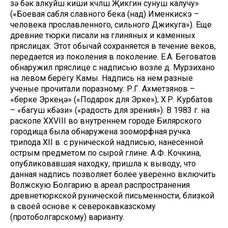
үзə бəкү алкуйш киши күчлүш Җикүгин сунуш калучу»
(«Боевая сабля славного бека (над) Именкискэ –
человека прославленного, сильного Джикуга»). Еще
древние тюрки писали на глиняных и каменных
пряслицах. Этот обычай сохраняется в течение веков,
передается из поколения в поколение. Е.А. Беговатов
обнаружил пряслице с надписью возле д. Мурзихано
на левом берегу Камы. Надпись на нем разные
ученые прочитали поразному: Р.Г. Ахметзянов –
«берке Эркеңə» («Подарок для Эрке»); Х.Р. Курбатов
– «багуш күбəзи» («радость для зрения»). В 1983 г. на
раскопе XXVIII во внутреннем городе Билярского
городища была обнаружена зооморфная ручка
трипода XII в. с рунической надписью, нанесенной
острым предметом по сырой глине. А.Ф. Кочкина,
опубликовавшая находку, пришла к выводу, что
данная надпись позволяет более уверенно включить
Волжскую Болгарию в ареал распространения
древнетюркской рунической письменности, близкой
в своей основе к северокавказскому
(протоболгарскому) варианту.