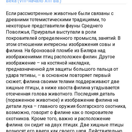
века (VIII-начало XIII вв.)
Если рассмотренные животные были связаны с
древними тотемистическими традициями, то
некоторые представители фауны Среднего
Поволжья, Приуралья выступали в роли
покровителей определенного промысла, занятий. В
этом отношении интересны изображения совы и
филина. На бронзовой пломбе из Биляра над
изображениями птиц расположен филин. Другое
изображение – на костяной накладке,
предназначенной для защиты большого пальца от
удара тетивы, – в основном повторяет первый
сюжет; филина своими телами поддерживают две
хищные птицы, а ниже хвоста филина угадывается
отсеченная голова животного. Последняя деталь
(пораженное животное) и изображение филина на
детали лука – главного оружия болгарского охотника,
возможно, говорит о филине как о покровителе
охотников. Кроме того, важно и расположение
филина: он сидит на двух птицах. Две хищные птицы
возносят его вверх как своего царя. Действительно,