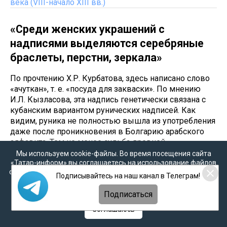
века (VIII-начало XIII вв.)
«Среди женских украшений с
надписями выделяются серебряные
браслеты, перстни, зеркала»
По прочтению Х.Р. Курбатова, здесь написано слово
«ачуткан», т. е. «посуда для закваски». По мнению
И.Л. Кызласова, эта надпись генетически связана с
кубанским вариантом рунических надписей. Как
видим, руника не полностью вышла из употребления
даже после проникновения в Болгарию арабского
алфавита. Тем не менее судьба древней
письменности была уже решена. Чем глубже
Мы используем cookie-файлы. Во время посещения сайта
проникал ислам, тем решительнее руническое
«Татар-информ» вы соглашаетесь на использование файлов
cookie в соответствии с настоящим уведомлением, согласием
письмо как пережиток язычества вытеснялось из
Подписывайтесь на наш канал в Телеграм!
на
обработку персональных данных
,
Политикой о
жизни болгар, и в конце концов оно осталось лишь в
персональных данных
и
Политикой конфиденциальности
Подписаться
роли символов-меток. Четко датированные
нумизматические материалы начала X в.
Соглашаюсь
подтверждают сообщения письменных источников о