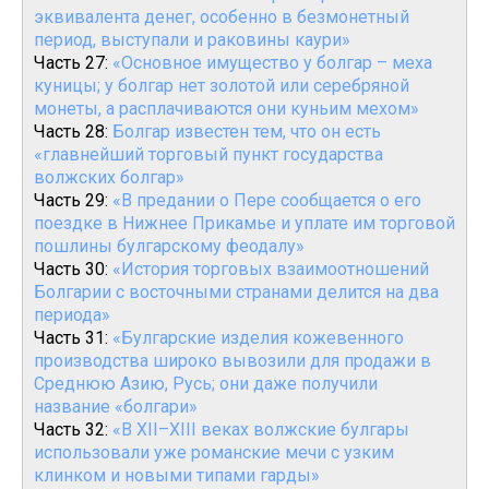
эквивалента денег, особенно в безмонетный
период, выступали и раковины каури»
Часть 27:
«Основное имущество у болгар – меха
куницы; у болгар нет золотой или серебряной
монеты, а расплачиваются они куньим мехом»
Часть 28:
Болгар известен тем, что он есть
«главнейший торговый пункт государства
волжских болгар»
Часть 29:
«В предании о Пере сообщается о его
поездке в Нижнее Прикамье и уплате им торговой
пошлины булгарскому феодалу»
Часть 30:
«История торговых взаимоотношений
Болгарии с восточными странами делится на два
периода»
Часть 31:
«Булгарские изделия кожевенного
производства широко вывозили для продажи в
Среднюю Азию, Русь; они даже получили
название «болгари»
Часть 32:
«В XII–XIII веках волжские булгары
использовали уже романские мечи с узким
клинком и новыми типами гарды»