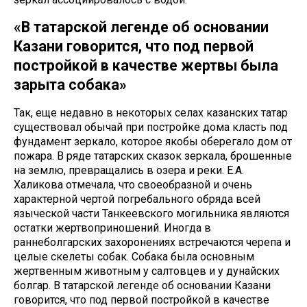
«В татарской легенде об основании
Казани говорится, что под первой
постройкой в качестве жертвы была
зарыта собака»
Так, еще недавно в некоторых селах казанских татар
существовал обычай при постройке дома класть под
фундамент зеркало, которое якобы оберегало дом от
пожара. В ряде татарских сказок зеркала, брошенные
на землю, превращались в озера и реки. Е.А.
Халикова отмечала, что своеобразной и очень
характерной чертой погребального обряда всей
языческой части Танкеевского могильника являются
остатки жертвоприношений. Иногда в
раннеболгарских захоронениях встречаются черепа и
целые скелеты собак. Собака была основным
жертвенным животным у салтовцев и у дунайских
болгар. В татарской легенде об основании Казани
говорится, что под первой постройкой в качестве