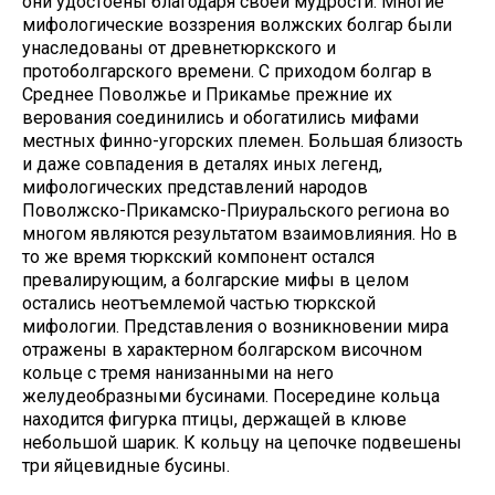
они удостоены благодаря своей мудрости. Многие
мифологические воззрения волжских болгар были
унаследованы от древнетюркского и
протоболгарского времени. С приходом болгар в
Среднее Поволжье и Прикамье прежние их
верования соединились и обогатились мифами
местных финно-угорских племен. Большая близость
и даже совпадения в деталях иных легенд,
мифологических представлений народов
Поволжско-Прикамско-Приуральского региона во
многом являются результатом взаимовлияния. Но в
то же время тюркский компонент остался
превалирующим, а болгарские мифы в целом
остались неотъемлемой частью тюркской
мифологии. Представления о возникновении мира
отражены в характерном болгарском височном
кольце с тремя нанизанными на него
желудеобразными бусинами. Посередине кольца
находится фигурка птицы, держащей в клюве
небольшой шарик. К кольцу на цепочке подвешены
три яйцевидные бусины.