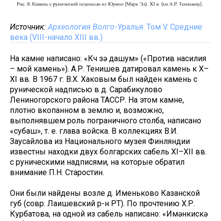
Источник:
Археология Волго
-Уралья. Том V. Средние
века (VIII-начало XIII вв.)
На камне написано: «Күч үзə дашум» («Против насилия
– мой камень»). А.Р. Тенишев датировал камень к X–
XI вв. В 1967 г. В.Х. Хаковым был найден камень с
рунической надписью в д. Сарабикулово
Лениногорского района ТАССР. На этом камне,
плотно вкопанном в землю и, возможно,
выполнявшем роль пограничного столба, написано
«субаш», т. е. глава войска. В коллекциях В.И.
Заусайлова из Национального музея Финляндии
известны находки двух болгарских сабель XI–XII вв.
с руническими надписями, на которые обратил
внимание П.Н. Старостин.
Они были найдены возле д. Именьково Казанской
губ (совр. Лаишевский р-н РТ). По прочтению Х.Р.
Курбатова, на одной из сабель написано: «Имəнкискə