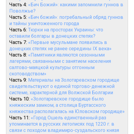
Часть 4:
«Бич Божий»: какими запомнили гуннов в
Поволжье?
Часть 5:
«Бич божий»: погребальный обряд гуннов
и тайны уничтоженного города
Часть 6:
Тюрки на просторах Украины: что
оставили болгары в донецких степях?
Часть 7:
«Первые мусульмане появились в
донецких степях не ранее середины IX века»
Часть 8:
«Памятники являются сезонными
лагерями, связанными с занятием населения
салтово-маяцкой культуры отгонным
скотоводством»
Часть 9:
Материалы на Золотаревском городище
свидетельствуют о единой торгово-денежной
системе, характерной для Волжской Болгарии
Часть 10:
«Золотаревское городище было
княжеским замком, а столица Буртасского
княжества располагалась на Юловском городище»
Часть 11:
«Город Ошель единственный раз
упоминается в русских летописях под 1220 г. в
связи с походом владимиро-суздальского князя