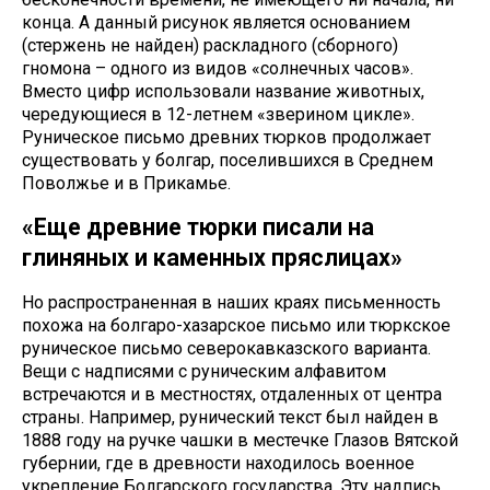
конца. А данный рисунок является основанием
(стержень не найден) раскладного (сборного)
гномона – одного из видов «солнечных часов».
Вместо цифр использовали название животных,
чередующиеся в 12-летнем «зверином цикле».
Руническое письмо древних тюрков продолжает
существовать у болгар, поселившихся в Среднем
Поволжье и в Прикамье.
«Еще древние тюрки писали на
глиняных и каменных пряслицах»
Но распространенная в наших краях письменность
похожа на болгаро-хазарское письмо или тюркское
руническое письмо северокавказского варианта.
Вещи с надписями с руническим алфавитом
встречаются и в местностях, отдаленных от центра
страны. Например, рунический текст был найден в
1888 году на ручке чашки в местечке Глазов Вятской
губернии, где в древности находилось военное
укрепление Болгарского государства. Эту надпись