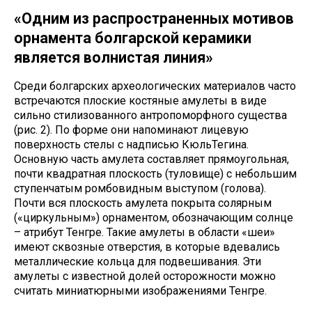
«Одним из распространенных мотивов
орнамента болгарской керамики
является волнистая линия»
Среди болгарских археологических материалов часто
встречаются плоские костяные амулеты в виде
сильно стилизованного антропоморфного существа
(рис. 2). По форме они напоминают лицевую
поверхность стелы с надписью КюльТегина.
Основную часть амулета составляет прямоугольная,
почти квадратная плоскость (туловище) с небольшим
ступенчатым ромбовидным выступом (голова).
Почти вся плоскость амулета покрыта солярным
(«циркульным») орнаментом, обозначающим солнце
– атрибут Тенгре. Такие амулеты в области «шеи»
имеют сквозные отверстия, в которые вдевались
металлические кольца для подвешивания. Эти
амулеты с известной долей осторожности можно
считать миниатюрными изображениями Тенгре.