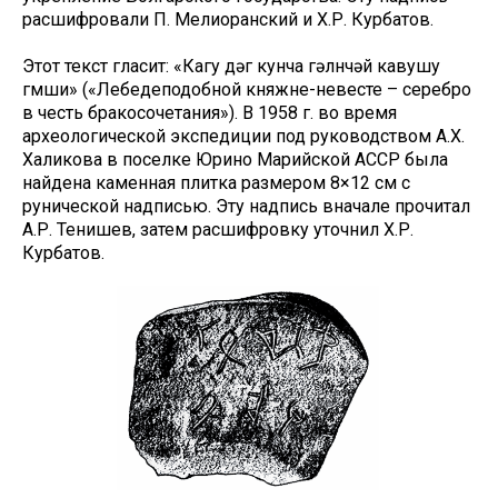
расшифровали П. Мелиоранский и Х.Р. Курбатов.
Этот текст гласит: «Кагу дəг кунча гəлүнчəй кавушу
гүмүши» («Лебедеподобной княжне-невесте – серебро
в честь бракосочетания»). В 1958 г. во время
археологической экспедиции под руководством А.Х.
Халикова в поселке Юрино Марийской АССР была
найдена каменная плитка размером 8×12 см с
рунической надписью. Эту надпись вначале прочитал
А.Р. Тенишев, затем расшифровку уточнил Х.Р.
Курбатов.