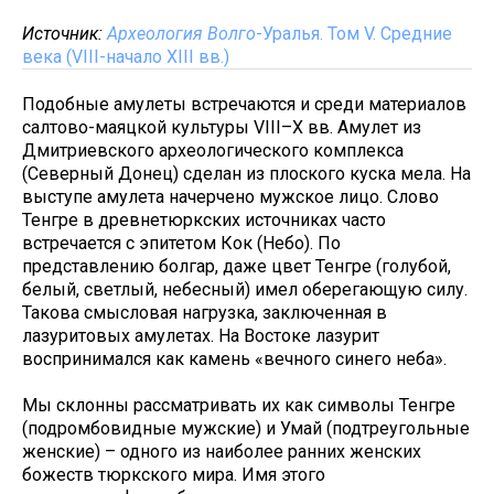
Источник:
Археология Волго
-Уралья. Том V. Средние
века (VIII-начало XIII вв.)
Подобные амулеты встречаются и среди материалов
салтово-маяцкой культуры VIII–X вв. Амулет из
Дмитриевского археологического комплекса
(Северный Донец) сделан из плоского куска мела. На
выступе амулета начерчено мужское лицо. Слово
Тенгре в древнетюркских источниках часто
встречается с эпитетом Кок (Небо). По
представлению болгар, даже цвет Тенгре (голубой,
белый, светлый, небесный) имел оберегающую силу.
Такова смысловая нагрузка, заключенная в
лазуритовых амулетах. На Востоке лазурит
воспринимался как камень «вечного синего неба».
Мы склонны рассматривать их как символы Тенгре
(подромбовидные мужские) и Умай (подтреугольные
женские) – одного из наиболее ранних женских
божеств тюркского мира. Имя этого