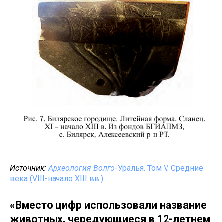
Источник:
Археология Волго
-Уралья. Том V. Средние
века (VIII-начало XIII вв.)
«Вместо цифр использовали название
животных, чередующиеся в 12-летнем