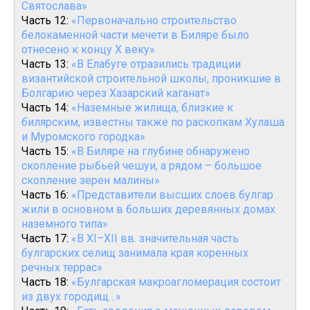
Святослава»
Часть 12:
«Первоначально строительство
белокаменной части мечети в Биляре было
отнесено к концу X веку»
Часть 13:
«В Елабуге отразились традиции
византийской строительной школы, проникшие в
Болгарию через Хазарский каганат»
Часть 14:
«Наземные жилища, близкие к
билярским, известны также по раскопкам Хулаша
и Муромского городка»
Часть 15:
«В Биляре на глубине обнаружено
скопление рыбьей чешуи, а рядом – большое
скопление зерен малины»
Часть 16:
«Представители высших слоев булгар
жили в основном в больших деревянных домах
наземного типа»
Часть 17:
«В XI–XII вв. значительная часть
булгарских селищ занимала края коренных
речных террас»
Часть 18:
«Булгарская макроагломерация состоит
из двух городищ…»