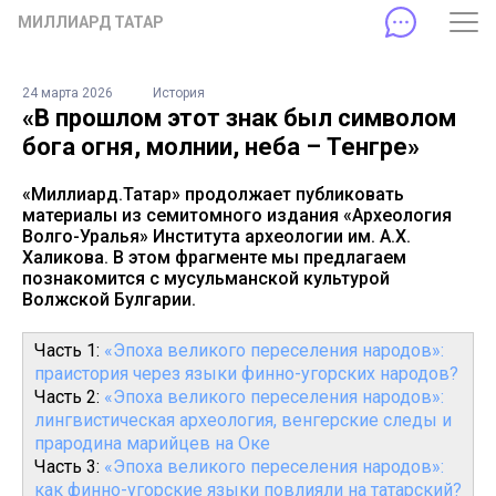
МИЛЛИАРД ТАТАР
24 марта 2026
История
«В прошлом этот знак был символом
бога огня, молнии, неба – Тенгре»
«Миллиард.Татар» продолжает публиковать
материалы из семитомного издания «Археология
Волго-Уралья» Института археологии им. А.Х.
Халикова. В этом фрагменте мы предлагаем
познакомится с мусульманской культурой
Волжской Булгарии.
Часть 1:
«Эпоха великого переселения народов»:
праистория через языки финно-угорских народов?
Часть 2:
«Эпоха великого переселения народов»:
лингвистическая археология, венгерские следы и
прародина марийцев на Оке
Часть 3:
«Эпоха великого переселения народов»:
как финно-угорские языки повлияли на татарский?