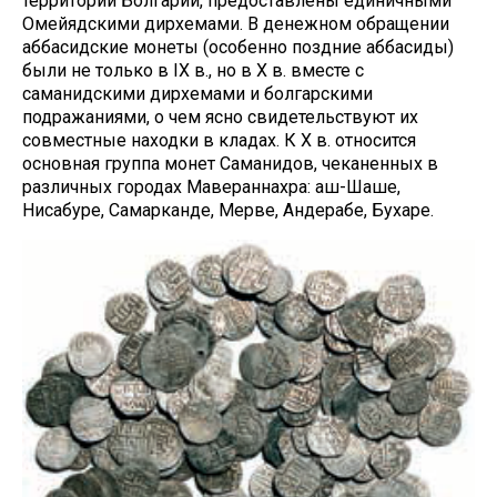
территории Болгарии, предоставлены единичными
Омейядскими дирхемами. В денежном обращении
аббасидские монеты (особенно поздние аббасиды)
были не только в IX в., но в X в. вместе с
саманидскими дирхемами и болгарскими
подражаниями, о чем ясно свидетельствуют их
совместные находки в кладах. К X в. относится
основная группа монет Саманидов, чеканенных в
различных городах Мавераннахра: аш-Шаше,
Нисабуре, Самарканде, Мерве, Андерабе, Бухаре.