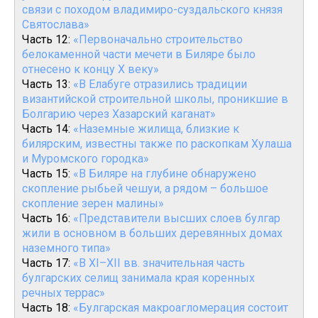
связи с походом владимиро-суздальского князя
Святослава»
Часть 12:
«Первоначально строительство
белокаменной части мечети в Биляре было
отнесено к концу X веку»
Часть 13:
«В Елабуге отразились традиции
византийской строительной школы, проникшие в
Болгарию через Хазарский каганат»
Часть 14:
«Наземные жилища, близкие к
билярским, известны также по раскопкам Хулаша
и Муромского городка»
Часть 15:
«В Биляре на глубине обнаружено
скопление рыбьей чешуи, а рядом – большое
скопление зерен малины»
Часть 16:
«Представители высших слоев булгар
жили в основном в больших деревянных домах
наземного типа»
Часть 17:
«В XI–XII вв. значительная часть
булгарских селищ занимала края коренных
речных террас»
Часть 18:
«Булгарская макроагломерация состоит