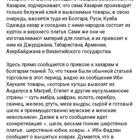
Хазарии, подчеркивает, что сама Хазария производит
только белужий клей и вывозимые товары, в свою
очередь, ввозятся туда из Болгара, Руси, Куяба.
Одежда хазар и соседних с ними народов состоит из
курток и верхнего платья. Сами же они не
изготавливают материй для платья, а их привозят к
ним из Джурджана, Табаристана, Армении,
Азербайджана и Византийского государства.
Здесь прямо сообщается о привозе к хазарам и
болгарам тканей. То, что ткани были обычной статьей
торговли в этот период, видно из сообщения Ибн
Хаукаля: товары, «которые купцы вывозят из
Андалуса в Магриб, Египет и другие мусульманские
страны – суть амбра, шафран, золото, серебро,
свинец, железо, ртуть, меха выдры, сырой и готовый
шелк и преимущественно мужские и женские
невольники». Далее в его сообщении идет
конкретизация: «...шелк, весьма тонкие шерстяные
платья... шерстяные юбки, ковры...». Ибн Фадлан
сообщает о вышитых коврах. Думается, что в