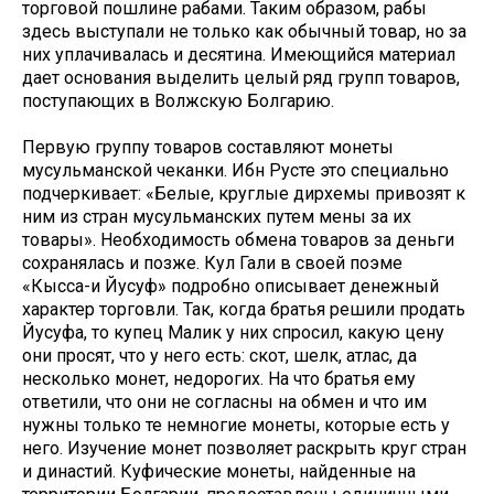
торговой пошлине рабами. Таким образом, рабы
здесь выступали не только как обычный товар, но за
них уплачивалась и десятина. Имеющийся материал
дает основания выделить целый ряд групп товаров,
поступающих в Волжскую Болгарию.
Первую группу товаров составляют монеты
мусульманской чеканки. Ибн Русте это специально
подчеркивает: «Белые, круглые дирхемы привозят к
ним из стран мусульманских путем мены за их
товары». Необходимость обмена товаров за деньги
сохранялась и позже. Кул Гали в своей поэме
«Кысса-и Йусуф» подробно описывает денежный
характер торговли. Так, когда братья решили продать
Йусуфа, то купец Малик у них спросил, какую цену
они просят, что у него есть: скот, шелк, атлас, да
несколько монет, недорогих. На что братья ему
ответили, что они не согласны на обмен и что им
нужны только те немногие монеты, которые есть у
него. Изучение монет позволяет раскрыть круг стран
и династий. Куфические монеты, найденные на