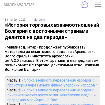
МИЛЛИАРД ТАТАР
18 ноября 2025
История
«История торговых взаимоотношений
Болгарии с восточными странами
делится на два периода»
«Миллиард.Татар» продолжает публиковать
материалы из семитомного издания «Археология
Волго-Уралья» Института археологии
им.А.Х.Халикова. В этом фрагменте мы предлагаем
познакомится с торгово-денежными отношениями
Волжской Булгарии.
Часть 1:
«Эпоха великого переселения народов»:
праистория через языки финно-угорских народов?
Часть 2:
«Эпоха великого переселения народов»:
лингвистическая археология, венгерские следы и
прародина марийцев на Оке
Часть 3:
«Эпоха великого переселения народов»: