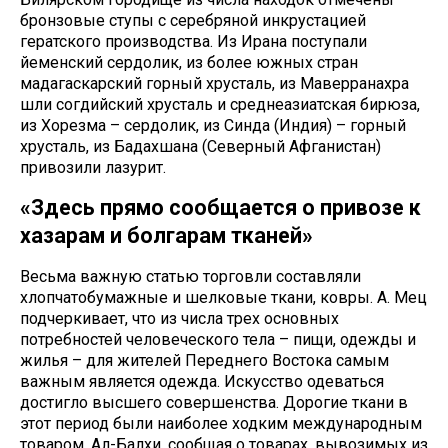
бронзовые ступы с серебряной инкрустацией
гератского производства. Из Ирана поступали
йеменский сердолик, из более южных стран
мадагаскарский горный хрусталь, из Маверранахра
шли согдийский хрусталь и среднеазиатская бирюза,
из Хорезма – сердолик, из Синда (Индия) – горный
хрусталь, из Бадахшана (Северный Афганистан)
привозили лазурит.
«Здесь прямо сообщается о привозе к
хазарам и болгарам тканей»
Весьма важную статью торговли составляли
хлопчатобумажные и шелковые ткани, ковры. А. Мец
подчеркивает, что из числа трех основных
потребностей человеческого тела – пищи, одежды и
жилья – для жителей Переднего Востока самым
важным является одежда. Искусство одеваться
достигло высшего совершенства. Дорогие ткани в
этот период были наиболее ходким международным
товаром. Ал-Балхи, сообщая о товарах, вывозимых из