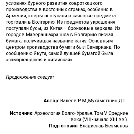
условиях бурного развития ковроткацкого
производства в восточных странах, особенно в
Армении, ковры поступали в качестве предмета
торговли в Болгарию. Из предметов украшения
поступали бусы, из Китая – бронзовые зеркала. Из
городов Мавераннахра шла в Болгарию писчая
бумага, получившая название кагяз. Основным
центром производства бумаги был Самарканд. По
сообщению Якута, самой лучшей бумагой была
«самаркандская и китайская».
Продолжение следует
Автор
: Валеев Р.М.,Мухаметшин Д.Г.
Источник
: Археология Волго-Уралья. Том V. Средние
века (VIII-начало XIII вв.)
Подготовил
: Владислав Безменов