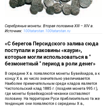
Серебряные монеты. Вторая половина XIII – XIV в.
Источник:
100tatarstan.100tatarstan.ru
«С берегов Персидского залива сюда
поступали и раковины «каури»,
которые могли использоваться в "
безмонетный " период в роли денег»
В середине X в. появляются монеты Бувейхидов, а к
концу X в. их число значительно увеличивается.
Наиболее примечательным среди кладов является
Чистопольский клад 1885 г. (поздняя монета 995 г.),
где монеты бувейхидской чеканки составляют
половину. На территории Руси приблизительно та же
тенденция: они появляются с середины X в.,