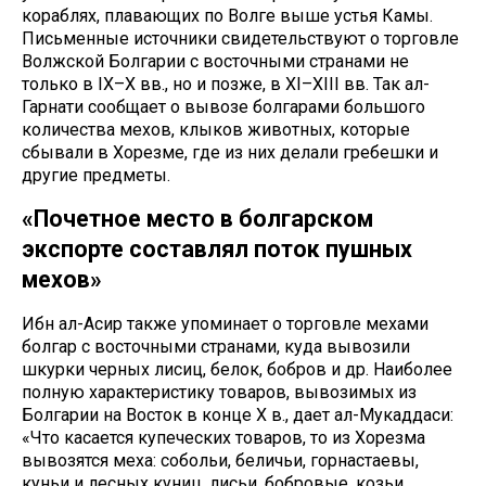
кораблях, плавающих по Волге выше устья Камы.
Письменные источники свидетельствуют о торговле
Волжской Болгарии с восточными странами не
только в IX–X вв., но и позже, в XI–XIII вв. Так ал-
Гарнати сообщает о вывозе болгарами большого
количества мехов, клыков животных, которые
сбывали в Хорезме, где из них делали гребешки и
другие предметы.
«Почетное место в болгарском
экспорте составлял поток пушных
мехов»
Ибн ал-Асир также упоминает о торговле мехами
болгар с восточными странами, куда вывозили
шкурки черных лисиц, белок, бобров и др. Наиболее
полную характеристику товаров, вывозимых из
Болгарии на Восток в конце X в., дает ал-Мукаддаси:
«Что касается купеческих товаров, то из Хорезма
вывозятся меха: собольи, беличьи, горнастаевы,
куньи и лесных куниц, лисьи, бобровые, козьи