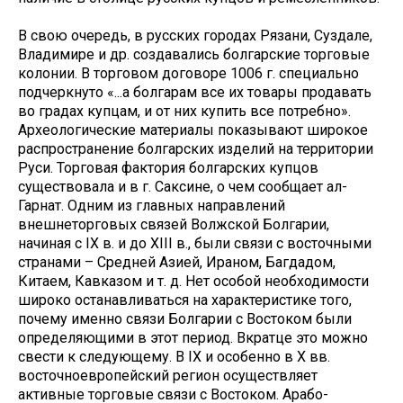
В свою очередь, в русских городах Рязани, Суздале,
Владимире и др. создавались болгарские торговые
колонии. В торговом договоре 1006 г. специально
подчеркнуто «...а болгарам все их товары продавать
во градах купцам, и от них купить все потребно».
Археологические материалы показывают широкое
распространение болгарских изделий на территории
Руси. Торговая фактория болгарских купцов
существовала и в г. Саксине, о чем сообщает ал-
Гарнат. Одним из главных направлений
внешнеторговых связей Волжской Болгарии,
начиная с IX в. и до XIII в., были связи с восточными
странами – Средней Азией, Ираном, Багдадом,
Китаем, Кавказом и т. д. Нет особой необходимости
широко останавливаться на характеристике того,
почему именно связи Болгарии с Востоком были
определяющими в этот период. Вкратце это можно
свести к следующему. В IX и особенно в X вв.
восточноевропейский регион осуществляет
активные торговые связи с Востоком. Арабо-