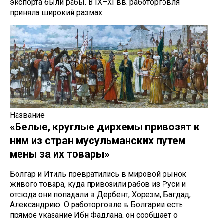
экспорта были рабы. В IX–XI вв. работорговля
приняла широкий размах.
Название
«Белые, круглые дирхемы привозят к
ним из стран мусульманских путем
мены за их товары»
Болгар и Итиль превратились в мировой рынок
живого товара, куда привозили рабов из Руси и
отсюда они попадали в Дербент, Хорезм, Багдад,
Александрию. О работорговле в Болгарии есть
прямое указание Ибн Фадлана, он сообщает о