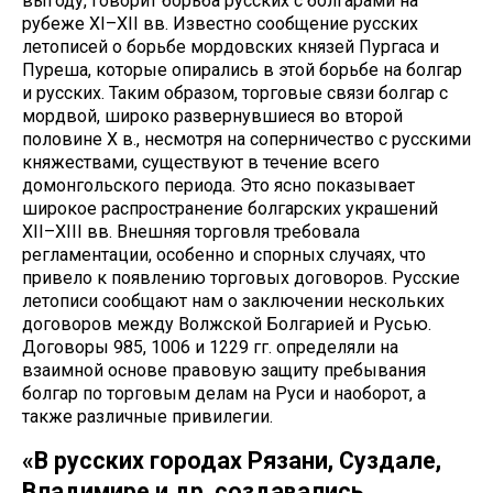
выгоду, говорит борьба русских с болгарами на
рубеже XI–XII вв. Известно сообщение русских
летописей о борьбе мордовских князей Пургаса и
Пуреша, которые опирались в этой борьбе на болгар
и русских. Таким образом, торговые связи болгар с
мордвой, широко развернувшиеся во второй
половине X в., несмотря на соперничество с русскими
княжествами, существуют в течение всего
домонгольского периода. Это ясно показывает
широкое распространение болгарских украшений
XII–XIII вв. Внешняя торговля требовала
регламентации, особенно и спорных случаях, что
привело к появлению торговых договоров. Русские
летописи сообщают нам о заключении нескольких
договоров между Волжской Болгарией и Русью.
Договоры 985, 1006 и 1229 гг. определяли на
взаимной основе правовую защиту пребывания
болгар по торговым делам на Руси и наоборот, а
также различные привилегии.
«В русских городах Рязани, Суздале,
Владимире и др. создавались