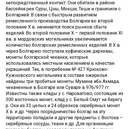
непосредственный контакт. Они обитали в районе
бассейна рек Суры, Цны, Мокши, Теши и граничили с
Болгарией. В связи с быстрым развитием
ремесленного производства Болгарии во второй
половине X в. начинается поиск рынков сбыта
изделий. Во второй половине X – первой половине XI
вв. в мордовских могильниках увеличивается
количество болгарских ремесленных изделий. В X в.
через Болгарию поступали куфические дирхемы,
монеты болгарской чеканки, которые
использовались местным населением в качестве
украшений. Так, в погребении № 427 Крюково-
Кужновского могильника в составе ожерелья
найдены три пробитые монеты Мумина ибн Ахмада,
чеканенные в Болгаре или Суваре в 976/977 гг.
Известны также клады у с. Нароватово, состоящие из
300 восточных монет, клад у с. Белый Омут на берегу
р. Оки из 33 целых и 24 обрезков серебряных монет
X в. и др. Через посредничество болгар на эту
территорию попадали и другие предметы с Востока –
серебряные сосуды, ткани и др. Для организации