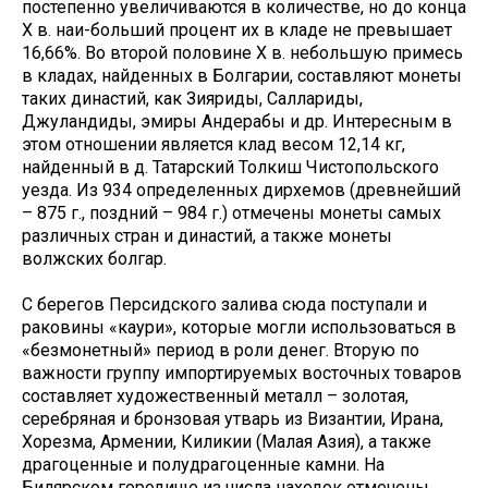
постепенно увеличиваются в количестве, но до конца
X в. наи-больший процент их в кладе не превышает
16,66%. Во второй половине X в. небольшую примесь
в кладах, найденных в Болгарии, составляют монеты
таких династий, как Зияриды, Саллариды,
Джуландиды, эмиры Андерабы и др. Интересным в
этом отношении является клад весом 12,14 кг,
найденный в д. Татарский Толкиш Чистопольского
уезда. Из 934 определенных дирхемов (древнейший
– 875 г., поздний – 984 г.) отмечены монеты самых
различных стран и династий, а также монеты
волжских болгар.
С берегов Персидского залива сюда поступали и
раковины «каури», которые могли использоваться в
«безмонетный» период в роли денег. Вторую по
важности группу импортируемых восточных товаров
составляет художественный металл – золотая,
серебряная и бронзовая утварь из Византии, Ирана,
Хорезма, Армении, Киликии (Малая Азия), а также
драгоценные и полудрагоценные камни. На
Билярском городище из числа находок отмечены