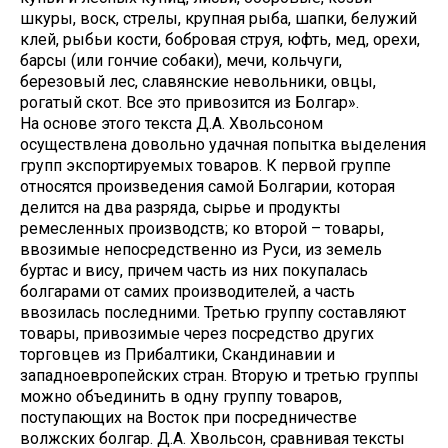
шкуры, воск, стрелы, крупная рыба, шапки, белужий
клей, рыбьи кости, бобровая струя, юфть, мед, орехи,
барсы (или гончие собаки), мечи, кольчуги,
березовый лес, славянские невольники, овцы,
рогатый скот. Все это привозится из Болгар».
На основе этого текста Д.А. Хвольсоном
осуществлена довольно удачная попытка выделения
групп экспортируемых товаров. К первой группе
относятся произведения самой Болгарии, которая
делится на два разряда, сырье и продукты
ремесленных производств; ко второй – товары,
ввозимые непосредственно из Руси, из земель
буртас и вису, причем часть из них покупалась
болгарами от самих производителей, а часть
ввозилась последними. Третью группу составляют
товары, привозимые через посредство других
торговцев из Прибалтики, Скандинавии и
западноевропейских стран. Вторую и третью группы
можно объединить в одну группу товаров,
поступающих на Восток при посредничестве
волжских болгар. Д.А. Хвольсон, сравнивая тексты