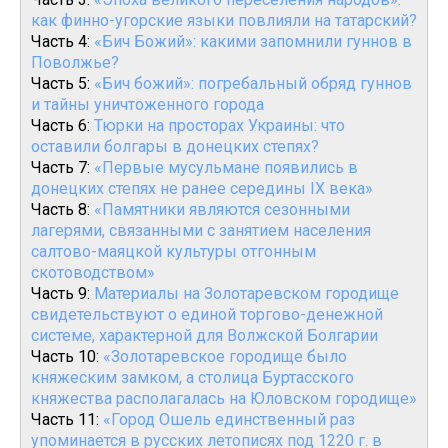
как финно-угорские языки повлияли на татарский?
Часть 4:
«Бич Божий»: какими запомнили гуннов в
Поволжье?
Часть 5:
«Бич божий»: погребальный обряд гуннов
и тайны уничтоженного города
Часть 6:
Тюрки на просторах Украины: что
оставили болгары в донецких степях?
Часть 7:
«Первые мусульмане появились в
донецких степях не ранее середины IX века»
Часть 8:
«Памятники являются сезонными
лагерями, связанными с занятием населения
салтово-маяцкой культуры отгонным
скотоводством»
Часть 9:
Материалы на Золотаревском городище
свидетельствуют о единой торгово-денежной
системе, характерной для Волжской Болгарии
Часть 10:
«Золотаревское городище было
княжеским замком, а столица Буртасского
княжества располагалась на Юловском городище»
Часть 11:
«Город Ошель единственный раз
упоминается в русских летописях под 1220 г. в