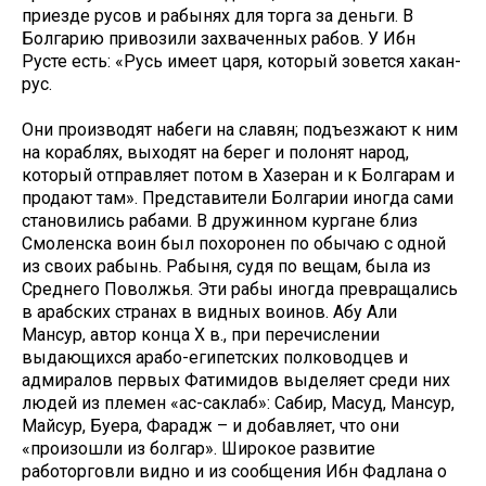
приезде русов и рабынях для торга за деньги. В
Болгарию привозили захваченных рабов. У Ибн
Русте есть: «Русь имеет царя, который зовется хакан-
рус.
Они производят набеги на славян; подъезжают к ним
на кораблях, выходят на берег и полонят народ,
который отправляет потом в Хазеран и к Болгарам и
продают там». Представители Болгарии иногда сами
становились рабами. В дружинном кургане близ
Смоленска воин был похоронен по обычаю с одной
из своих рабынь. Рабыня, судя по вещам, была из
Среднего Поволжья. Эти рабы иногда превращались
в арабских странах в видных воинов. Абу Али
Мансур, автор конца X в., при перечислении
выдающихся арабо-египетских полководцев и
адмиралов первых Фатимидов выделяет среди них
людей из племен «ас-саклаб»: Сабир, Масуд, Мансур,
Майсур, Буера, Фарадж – и добавляет, что они
«произошли из болгар». Широкое развитие
работорговли видно и из сообщения Ибн Фадлана о