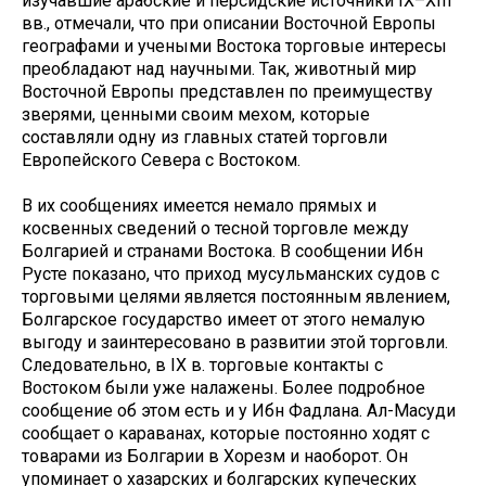
изучавшие арабские и персидские источники IX–XIII
вв., отмечали, что при описании Восточной Европы
географами и учеными Востока торговые интересы
преобладают над научными. Так, животный мир
Восточной Европы представлен по преимуществу
зверями, ценными своим мехом, которые
составляли одну из главных статей торговли
Европейского Севера с Востоком.
В их сообщениях имеется немало прямых и
косвенных сведений о тесной торговле между
Болгарией и странами Востока. В сообщении Ибн
Русте показано, что приход мусульманских судов с
торговыми целями является постоянным явлением,
Болгарское государство имеет от этого немалую
выгоду и заинтересовано в развитии этой торговли.
Следовательно, в IX в. торговые контакты с
Востоком были уже налажены. Более подробное
сообщение об этом есть и у Ибн Фадлана. Ал-Масуди
сообщает о караванах, которые постоянно ходят с
товарами из Болгарии в Хорезм и наоборот. Он
упоминает о хазарских и болгарских купеческих