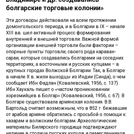
болгарские торговые колонии»
Эти договоры действовали на всем протяжении
домонгольского периода, и в Болгарии в IX – начале
XIII вв. шел активный процесс формирования
внутренней и внешней торговли. Важной формой
организации внешней торговли были фактории –
опорные пункты торговли, своего рода караван-
сараи, которые создавались болгарами на соседних
территориях, а восточными и русских купцами – в
крупных городах Волжской Болгарии. Так, в Болгаре
в начале X в. жили выходцы из Индии (Синда), о чем
сообщает Ибн Фадлан (Ковалевский, 1956, с. 137).
Ибн Хаукаль пишет о «частом проникновении
хорезмийцев в Болгар» (Ковалевский, 1956, с. 67). В
Болгаре существовала армянская колония. В.В.
Бартольд считает возможным, что в 852 г. бежавшие
от арабов армяне обратились с просьбой о помощи к
хазарам и волжским болгарам. Археологические
материалы Билярского городища подтверждают
наличие в столице русских купцов и ремесленников.