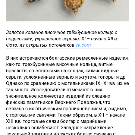
Золотое кованое височное трёхбусинное кольцо с
подвесками, украшенное зернью. XI – начало XII в.
Фото: из открытых источников
vk.com
В них встречаются болгарские ремесленные изделия,
как-то: трехбусинные височные кольца, витые
браслеты со вставками на концах, калачевидные
серьги, усложненные зернью и жгутом, топоры и др.
Однако по сравнению с могильниками IX–XI вв. их не
так много. Исследователи отмечают в них
значительное количество изделий из славяно-
финских памятников Верхнего Поволжья, что
связано с их этническим проникновением и, видимо,
с торговыми связями. Таким образом, в XII – начале
XIII вв. торговые связи болгар с марийцами
несколько ослабевают. Западное направление
локальной торговли волжских болгар связано с