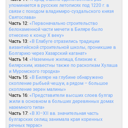
упоминается в русских летописях под 1220 г. в
связи с походом владимиро-суздальского князя
Святослава»
Часть 12:
«Первоначально строительство
белокаменной части мечети в Биляре было
отнесено к концу X веку»
Часть 13:
«В Елабуге отразились традиции
византийской строительной школы, проникшие в
Болгарию через Хазарский каганат»
Часть 14:
«Наземные жилища, близкие к
билярским, известны также по раскопкам Хулаша
и Муромского городка»
Часть 15:
«В Биляре на глубине обнаружено
скопление рыбьей чешуи, а рядом – большое
скопление зерен малины»
Часть 16:
«Представители высших слоев булгар
жили в основном в больших деревянных домах
наземного типа»
Часть 17:
«В XI–XII вв. значительная часть
булгарских селищ занимала края коренных
речных террас»