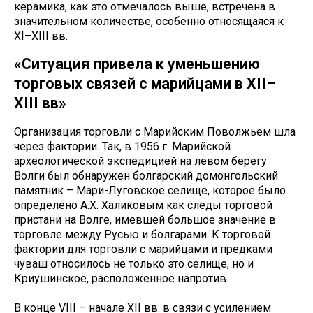
керамика, как это отмечалось выше, встречена в
значительном количестве, особенно относящаяся к
XI–XIII вв.
«Ситуация привела к уменьшению
торговых связей с марийцами в XII–
XIII вв»
Организация торговли с Марийским Поволжьем шла
через фактории. Так, в 1956 г. Марийской
археологической экспедицией на левом берегу
Волги был обнаружен болгарский домонгольский
памятник – Мари-Луговское селище, которое было
определено А.X. Халиковым как следы торговой
пристани на Волге, имевшей большое значение в
торговле между Русью и болгарами. К торговой
фактории для торговли с марийцами и предками
чуваш относилось не только это селище, но и
Криушинское, расположенное напротив.
В конце VIII – начале XII вв. в связи с усилением