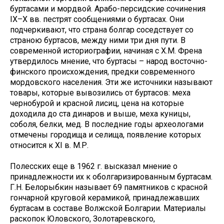
буртасами и мордвой. Арабо-персидские сочинения
IX–X вв. пестрят сообщениями о буртасах. Они
подчеркивают, что страна болгар соседствует со
страною буртасов, между ними три дня пути. В
современной историографии, начиная с X.М. Френа
утвердилось мнение, что буртасы – народ восточно-
финского происхождения, предки современного
мордовского населения. Эти же источники называют
товары, которые вывозились от буртасов: меха
чернобурой и красной лисиц, цена на которые
доходила до ста динаров и выше, меха куницы,
соболя, белки, мед. В последние годы археологами
отмечены городища и селища, появление которых
относится к XI в. М.Р.
Полесских еще в 1962 г. высказал мнение о
принадлежности их к оболгаризированным буртасам.
Г.Н. Белорыбкин называет 69 памятников с красной
гончарной круговой керамикой, принадлежавших
буртасам в составе Волжской Болгарии. Материалы
раскопок Юловского, Золотаревского,