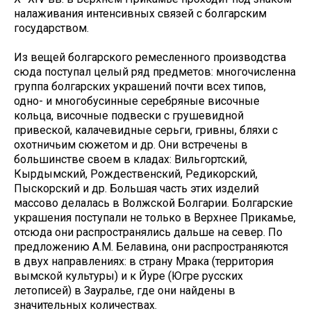
налаживания интенсивных связей с болгарским
государством.
Из вещей болгарского ремесленного производства
сюда поступал целый ряд предметов: многочисленна
группа болгарских украшений почти всех типов,
одно- и многобусинные серебряные височные
кольца, височные подвески с грушевидной
привеской, калачевидные серьги, гривны, бляхи с
охотничьим сюжетом и др. Они встречены в
большинстве своем в кладах: Вильгортский,
Кырдымский, Рождественский, Редикорский,
Пыскорский и др. Большая часть этих изделий
массово делалась в Волжской Болгарии. Болгарские
украшения поступали не только в Верхнее Прикамье,
отсюда они распространялись дальше на север. По
предложению А.М. Белавина, они распространяются
в двух направлениях: в страну Мрака (территория
вымской культуры) и к Йуре (Югре русских
летописей) в Зауралье, где они найдены в
значительных количествах.