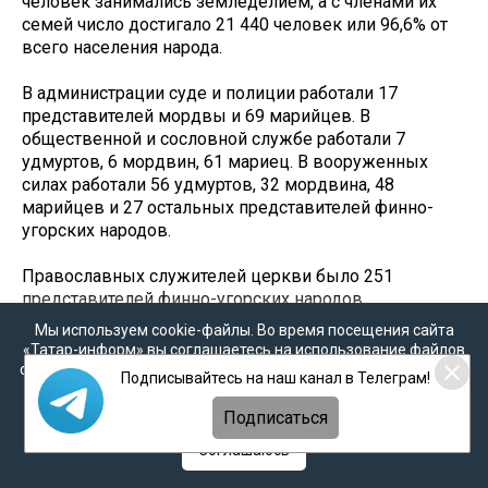
человек занимались земледелием, а с членами их
семей число достигало 21 440 человек или 96,6% от
всего населения народа.
В администрации суде и полиции работали 17
представителей мордвы и 69 марийцев. В
общественной и сословной службе работали 7
удмуртов, 6 мордвин, 61 мариец. В вооруженных
силах работали 56 удмуртов, 32 мордвина, 48
марийцев и 27 остальных представителей финно-
угорских народов.
Православных служителей церкви было 251
представителей финно-угорских народов.
Педагогической деятельностью занимались 52
Мы используем cookie-файлы. Во время посещения сайта
человек. В прислуге работали 15 удмуртов, 112
«Татар-информ» вы соглашаетесь на использование файлов
мордвин, 293 марийцев и 8 представителей других
cookie в соответствии с настоящим уведомлением, согласием
Подписывайтесь на наш канал в Телеграм!
финно-угорских народов.
на
обработку персональных данных
,
Политикой о
персональных данных
и
Политикой конфиденциальности
Подписаться
В Казанской губернии было 35
Соглашаюсь
православных религиозных деятеля из