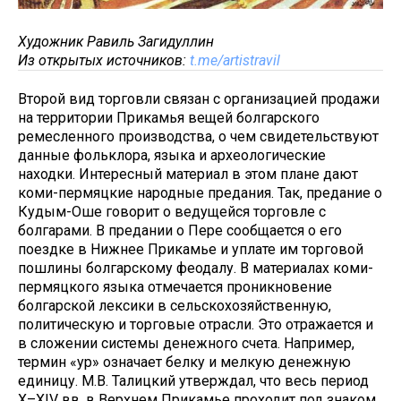
Художник Равиль Загидуллин
Из открытых источников:
t.me/artistravil
Второй вид торговли связан с организацией продажи
на территории Прикамья вещей болгарского
ремесленного производства, о чем свидетельствуют
данные фольклора, языка и археологические
находки. Интересный материал в этом плане дают
коми-пермяцкие народные предания. Так, предание о
Кудым-Оше говорит о ведущейся торговле с
болгарами. В предании о Пере сообщается о его
поездке в Нижнее Прикамье и уплате им торговой
пошлины болгарскому феодалу. В материалах коми-
пермяцкого языка отмечается проникновение
болгарской лексики в сельскохозяйственную,
политическую и торговые отрасли. Это отражается и
в сложении системы денежного счета. Например,
термин «ур» означает белку и мелкую денежную
единицу. М.В. Талицкий утверждал, что весь период
X–XIV вв. в Верхнем Прикамье проходит под знаком