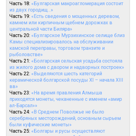
Часть 18:
«Булгарская макроагломерация состоит
из двух городищ…»
Часть 19:
«Есть сведения о мощенных деревом,
камнем или кирпичным щебнем дорожках в
центральной части Биляра»
Часть 20:
«Булгарское Мурзихинское селище близ
Камы специализировалось на обслуживании
камской переправы, торговом транзите и
рыболовстве»
Часть 21:
«Болгарская сельская усадьба состояла
из жилого дома с двором и надворных построек»
Часть 22:
«Выделяются шесть категорий
керамической болгарской посуды XI – начала XIII
вв»
Часть 23:
«На время правления Алмыша
приходятся монеты, чеканенные с именем «амир
ал-Барсал»»
Часть 24:
«В Среднем Поволжье не было
серебряных месторождений, основным сырьем
были куфические монеты»
Часть 25:
«Болгары и русы осуществляют