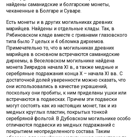
найдены саманидские и болгарские монеты,
чеканенные в Болгаре и Суваре.
Есть монеты и в других могильниках древних
марийцев. Найдены и отдельные клады. Так, в
Рябиновском кладе вместе с гривнами глазовского
типа было 7 целых и 4 обломка дирхемов.
Примечательно то, что в могильниках древних
марийцев в основном встречаются саманидские
дирхемы, в Веселовском могильнике найдена
монета Зияридов начала XI в., а также медные и
серебряные подражания конца X – начала XI вв.. С
достаточной долей уверенности можно сказать, что
они использовались в качестве украшений,
поскольку они пробиты, к ним приделаны ушки или
встречаются в подвесках. Причем эти подвески
могут состоять как из настоящих монет, так и из
медных круглых пластин, покрытых тонкой
серебряной фольгой. В Дубовском могильнике особо
отличаются подвески из медных подражаний с
покрытием неопределенного состава. Таким