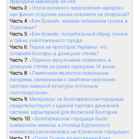
прародина марийцев на Оке
Часть 3:
«Эпоха великого переселения народов»:
как финно-угорские языки повлияли на татарский?
Часть 4:
«Бич Божий»: какими запомнили гуннов в
Поволжье?
Часть 5:
«Бич божий»: погребальный обряд гуннов
и тайны уничтоженного города
Часть 6:
Тюрки на просторах Украины: что
оставили болгары в донецких степях?
Часть 7:
«Первые мусульмане появились в
донецких степях не ранее середины IX века»
Часть 8:
«Памятники являются сезонными
лагерями, связанными с занятием населения
салтово-маяцкой культуры отгонным
скотоводством»
Часть 9:
Материалы на Золотаревском городище
свидетельствуют о единой торгово-денежной
системе, характерной для Волжской Болгарии
Часть 10:
«Золотаревское городище было
княжеским замком, а столица Буртасского
княжества располагалась на Юловском городище»
Часть 11:
«Город Ошель единственный раз