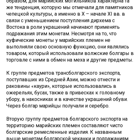
образом, для марийских могильников характерна та
же тенденция, которую мы отмечали для памятников
чепецкой культуры, а именно в X – начале XI вв. в
связи с уменьшением поступления дирхема с
Востока в роли украшений начинают применять
подражания этим монетам. Несмотря на то, что
куфические монеты у марийских племен не
выполняли свою основную функцию, они являлись
товаром, который использовали волжские болгары в
торговле с ними в обмен на меха и другие предметы.
К группе предметов трансболгарского экспорта,
поступавших из Средней Азии, можно отнести и
раковины «каури», которые использовались в
ожерельях, бусах, также в привесках к головному
убору, в накосниках и в качестве украшений обуви.
Через болгар марийцы получали и серебро.
Вторую группу предметов болгарского экспорта на
территорию марийских племен составляют чисто
болгарские ремесленные изделия. К названным
выше монетам болгарской чеканки и подражаниям