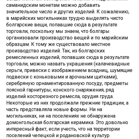
саманидским монетам можно добавить
значительное число и других изделий. К сожалению,
в марийских могильниках трудно выделять чисто
болгарские вещи, попавшие сюда в результате
торговли, поскольку мы знаем, что болгары
организовали производство вещей и по марийским
образцам. К тому же существовало местное
производство изделий. Так, из болгарских
ремесленных изделий, попавших сюда в результате
торговли, можно назвать украшения (калачевидные
серьги, привески с изображением всадниц, шумящие
подвески с коньковыми и арочными щитками),
серебряную орнаментированную посуду, предметы
поясной гарнитуры, конского снаряжения, ряд
изделий косторезного ремесла, орудия груда.
Некоторые из них продолжали прежние традиции, а
часть представляла новые формы. Ни на
могильниках, ни на поселениях не обнаружена
домонгольская болгарская керамика. Это довольно
интересный факт, если учесть, что на территории
поселений чепецкой и родановской культур