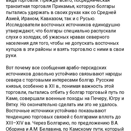
вида торговли. Прежде всего, посредническая
транзитная торговля Прикамья, которую болгары
пытались удержать в своих руках как со Средней
Азией, Ираном, Кавказом, так и с Русью.
Исследователи восточных источников единодушно
утверждают, что болгары специально распускали
слухи о холодах, об ужасных нравах северного
населения для того, чтобы не допускать восточных
купцов в эти районы и взять торговлю с ними в свои
руки.
Вот почему все сообщения арабо-персидских
источников довольно устойчиво связывают народы
севера с торговыми интересами болгар. Русские
князья, особенно в XII в., понимая важность этой
торговли, пытались отбить у болгар торговый путь по
Каме, совершали военные походы на Печеру, Югру и
Вятку. Но окончательно сделать им это не удалось.
Восточные источники устойчиво показывают
тенденцию торговых связей с болгарами вплоть до
XIII–XIV вв. Через Болгарию, по предложению В.А.
Оборина и А.М. Белавина, по Камскому пути, который