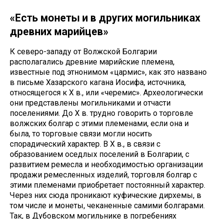
«Есть монеты и в других могильниках
древних марийцев»
К северо-западу от Волжской Болгарии
располагались древние марийские племена,
известные под этнонимом «цармис», как это названо
в письме Хазарского кагана Иосифа, источника,
относящегося к X в., или «черемис». Археологически
они представлены могильниками и отчасти
поселениями. До X в. трудно говорить о торговле
волжских болгар с этими племенами, если она и
была, то торговые связи могли носить
спорадический характер. В X в., в связи с
образованием оседлых поселений в Болгарии, с
развитием ремесла и необходимостью организации
продажи ремесленных изделий, торговля болгар с
этими племенами приобретает постоянный характер.
Через них сюда проникают куфические дирхемы, в
том числе и монеты, чеканенные самими болгарами.
Так, в Дубовском могильнике в погребениях