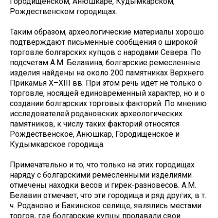
Городищенском, Анюшкаре, Кудымкарском,
Рождественском городищах.
Таким образом, археологические материалы хорошо
подтверждают письменные сообщения о широкой
торговле болгарских купцов с народами Севера. По
подсчетам А.М. Белавина, болгарские ремесленные
изделия найдены на около 200 памятниках Верхнего
Прикамья X–XIII вв. При этом речь идет не только о
торговле, носящей единовременный характер, но и о
создании болгарских торговых факторий. По мнению
исследователей родановских археологических
памятников, к числу таких факторий относятся
Рождественское, Анюшкар, Городищенское и
Кудымкарское городища.
Примечательно и то, что только на этих городищах
наряду с болгарскими ремесленными изделиями
отмечены находки весов и гирек-разновесов. А.М.
Белавин отмечает, что эти городища и ряд других, в т.
ч. Роданово и Бакинское селище, являлись местами
торгов, где болгарские купцы продавали свои