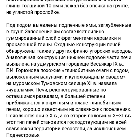
глины толщиной 10 см и лежал без опечка на грунте,
на углистой прослойке.
Под подом выявлены подпечные ямы, заглубленные
в грунт. Заполнение ям составляет сильно
гуммированный слой с фрагментами керамики и
прокаленной глины. Сходные конструкции печей
обнаружены также у других финно-угорских народов.
Аналогичная конструкция нижней подовой части печи
выявлена на удмуртском городище Весьякар IX в..
Е.И. Горюнова похожие «глинобитные очаги с подом,
выложенным валунами, и куполовидным сводом»
на муромском Тумовском селище XI в. назвала
«чувалами». Печи, реконструированные по
оставшимся развалам, в большей степени
приближаются к округлым в плане глинобитным
печам, хорошо известным на славянских поселениях.
Появляются они в X в., а со второй половины X–XI вв.
этот тип печей становится господствующим на всей
славянской территории лесостепи, за исключением
Поднестровья.