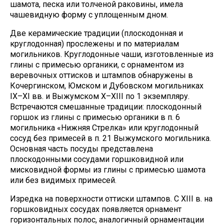
шамота, песка или толченой раковины, имела
чашевидную форму с уплощенным дном.
Две керамические традиции (плоскодонная и
круглодонная) прослежены и по материалам
могильников. Круглодонные чаши, изготовленные из
глины с примесью органики, с орнаментом из
веревочных оттисков и штампов обнаружены в
Кочергинском, Юмском и Дубовском могильниках
IX–XI вв. и Выжумском X–XIII по 1 экземпляру.
Встречаются смешанные традиции: плоскодонный
горшок из глины с примесью органики в п. 6
могильника «Нижняя Стрелка» или круглодонный
сосуд без примесей в п. 21 Выжумского могильника.
Основная часть посуды представлена
плоскодонными сосудами горшковидной или
мисковидной формы из глины с примесью шамота
или без видимых примесей.
Изредка на поверхности оттиски штампов. C XIII в. на
горшковидных сосудах появляется орнамент
горизонтальных полос, аналогичный орнаментации