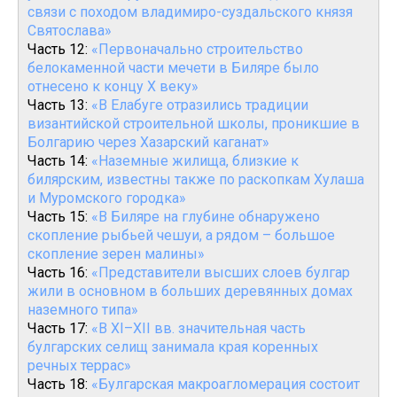
связи с походом владимиро-суздальского князя
Святослава»
Часть 12:
«Первоначально строительство
белокаменной части мечети в Биляре было
отнесено к концу X веку»
Часть 13:
«В Елабуге отразились традиции
византийской строительной школы, проникшие в
Болгарию через Хазарский каганат»
Часть 14:
«Наземные жилища, близкие к
билярским, известны также по раскопкам Хулаша
и Муромского городка»
Часть 15:
«В Биляре на глубине обнаружено
скопление рыбьей чешуи, а рядом – большое
скопление зерен малины»
Часть 16:
«Представители высших слоев булгар
жили в основном в больших деревянных домах
наземного типа»
Часть 17:
«В XI–XII вв. значительная часть
булгарских селищ занимала края коренных
речных террас»
Часть 18:
«Булгарская макроагломерация состоит