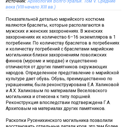
Источник:
Археология Волго-Уралья. Том V. Средние
века (VIII-начало XIII вв.)
Показательной деталью марийского костюма
являются браслеты, которые располагаются в
мужских и женских захоронениях. В женских
захоронениях их количество 6–16 экземпляров в 1
погребении. По количеству браслетов в погребениях
и количеству погребений с браслетами марийские
могильники близки захоронениям поволжских
финнов (муроме и мордве) и существенно
отличаются от других памятников окружающих
народов. Определенное представление о марийской
культуре дает обувь. Обувь, преимущественно по
украшениям, была реконструирована Е.А. Халиковой
и А.Х. Халиковым по материалам Веселовского
могильника и отнесена к типу поршней.
Реконструкция впоследствии подтверждена Г.А.
Архиповым на материалах других памятников.
Раскопки Русенихинского могильника позволили
восстановить отдельные детали кроя, это тем более