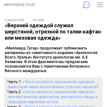
МИЛЛИАРД ТАТАР
2 апреля 2026
История
«Верхней одеждой служил
шерстяной, отрезной по талии кафтан
или меховая одежда»
«Миллиард.Татар» продолжает публиковать
материалы из семитомного издания «Археология
Волго-Уралья» Института археологии им. А.Х.
Халикова. В этом фрагменте мы предлагаем
познакомится Вам с памятниками Ветлужско-
Вятского междуречья.
Часть 1:
«Эпоха великого переселения народов»:
праистория через языки финно-угорских народов?
Часть 2:
«Эпоха великого переселения народов»:
лингвистическая археология, венгерские следы и
прародина марийцев на Оке
Часть 3:
«Эпоха великого переселения народов»: