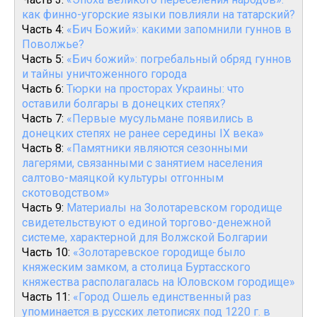
как финно-угорские языки повлияли на татарский?
Часть 4:
«Бич Божий»: какими запомнили гуннов в
Поволжье?
Часть 5:
«Бич божий»: погребальный обряд гуннов
и тайны уничтоженного города
Часть 6:
Тюрки на просторах Украины: что
оставили болгары в донецких степях?
Часть 7:
«Первые мусульмане появились в
донецких степях не ранее середины IX века»
Часть 8:
«Памятники являются сезонными
лагерями, связанными с занятием населения
салтово-маяцкой культуры отгонным
скотоводством»
Часть 9:
Материалы на Золотаревском городище
свидетельствуют о единой торгово-денежной
системе, характерной для Волжской Болгарии
Часть 10:
«Золотаревское городище было
княжеским замком, а столица Буртасского
княжества располагалась на Юловском городище»
Часть 11:
«Город Ошель единственный раз
упоминается в русских летописях под 1220 г. в