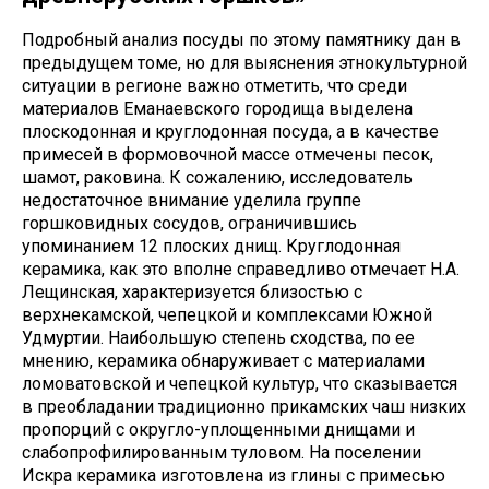
Подробный анализ посуды по этому памятнику дан в
предыдущем томе, но для выяснения этнокультурной
ситуации в регионе важно отметить, что среди
материалов Еманаевского городища выделена
плоскодонная и круглодонная посуда, а в качестве
примесей в формовочной массе отмечены песок,
шамот, раковина. К сожалению, исследователь
недостаточное внимание уделила группе
горшковидных сосудов, ограничившись
упоминанием 12 плоских днищ. Круглодонная
керамика, как это вполне справедливо отмечает Н.А.
Лещинская, характеризуется близостью с
верхнекамской, чепецкой и комплексами Южной
Удмуртии. Наибольшую степень сходства, по ее
мнению, керамика обнаруживает с материалами
ломоватовской и чепецкой культур, что сказывается
в преобладании традиционно прикамских чаш низких
пропорций с округло-уплощенными днищами и
слабопрофилированным туловом. На поселении
Искра керамика изготовлена из глины с примесью