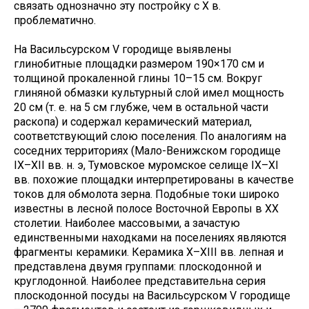
связать однозначно эту постройку с X в.
проблематично.
На Васильсурском V городище выявлены
глинобитные площадки размером 190×170 см и
толщиной прокаленной глины 10–15 см. Вокруг
глиняной обмазки культурный слой имел мощность
20 см (т. е. на 5 см глубже, чем в остальной части
раскопа) и содержал керамический материал,
соответствующий слою поселения. По аналогиям на
соседних территориях (Мало-Венижском городище
IX–XII вв. н. э, Тумовское муромское селище IX–XI
вв. похожие площадки интерпретированы в качестве
токов для обмолота зерна. Подобные токи широко
известны в лесной полосе Восточной Европы в ХХ
столетии. Наиболее массовыми, а зачастую
единственными находками на поселениях являются
фрагменты керамики. Керамика X–XIII вв. лепная и
представлена двумя группами: плоскодонной и
круглодонной. Наиболее представительна серия
плоскодонной посуды на Васильсурском V городище