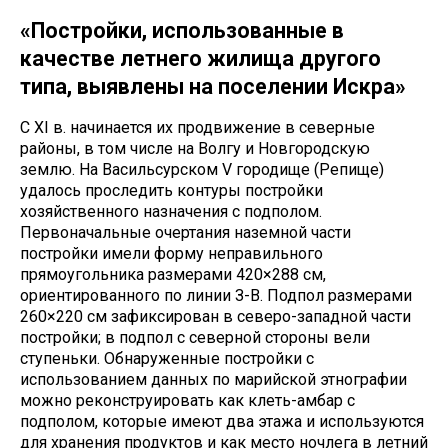
«Постройки, использованные в
качестве летнего жилища другого
типа, выявлены на поселении Искра»
С XI в. начинается их продвижение в северные
районы, в том числе на Волгу и Новгородскую
землю. На Васильсурском V городище (Репище)
удалось проследить контуры постройки
хозяйственного назначения с подполом.
Первоначальные очертания наземной части
постройки имели форму неправильного
прямоугольника размерами 420×288 см,
ориентированного по линии З-В. Подпол размерами
260×220 см зафиксирован в северо-западной части
постройки; в подпол с северной стороны вели
ступеньки. Обнаруженные постройки с
использованием данных по марийской этнографии
можно реконструировать как клеть-амбар с
подполом, которые имеют два этажа и используются
для хранения продуктов и как место ночлега в летний