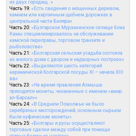
из двух городищ…»
Часть 19:
«Есть сведения о мощенных деревом,
камнем или кирпичным щебнем дорожках в
центральной части Биляра»
Часть 20:
«Булгарское Мурзихинское селище близ
Камы специализировалось на обслуживании
камской переправы, торговом транзите и
рыболовстве»
Часть 21:
«Болгарская сельская усадьба состояла
из жилого дома с двором и надворных построек»
Часть 22:
«Выделяются шесть категорий
керамической болгарской посуды XI – начала XIII
вв»
Часть 23:
«На время правления Алмыша
приходятся монеты, чеканенные с именем «амир
ал-Барсал»»
Часть 24:
«В Среднем Поволжье не было
серебряных месторождений, основным сырьем
были куфические монеты»
Часть 25:
«Болгары и русы осуществляют
торговые сделки между собой при помощи
старых беличьих шкурок»