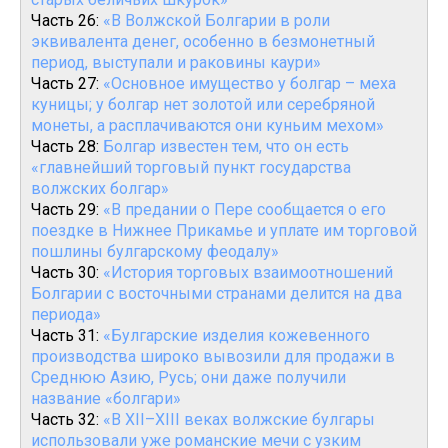
Часть 26:
«В Волжской Болгарии в роли
эквивалента денег, особенно в безмонетный
период, выступали и раковины каури»
Часть 27:
«Основное имущество у болгар – меха
куницы; у болгар нет золотой или серебряной
монеты, а расплачиваются они куньим мехом»
Часть 28:
Болгар известен тем, что он есть
«главнейший торговый пункт государства
волжских болгар»
Часть 29:
«В предании о Пере сообщается о его
поездке в Нижнее Прикамье и уплате им торговой
пошлины булгарскому феодалу»
Часть 30:
«История торговых взаимоотношений
Болгарии с восточными странами делится на два
периода»
Часть 31:
«Булгарские изделия кожевенного
производства широко вывозили для продажи в
Среднюю Азию, Русь; они даже получили
название «болгари»
Часть 32:
«В XII–XIII веках волжские булгары
использовали уже романские мечи с узким