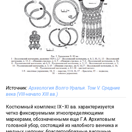
Источник:
Археология Волго-Уралья. Том V. Средние
века (VIII-начало XIII вв.)
Костюмный комплекс IX–XI вв. характеризуется
четко фиксируемыми этноопределяющими
маркерами, обозначенными еще Г.А. Архиповым:
головной убор, состоящий из налобного венчика и
медных цепочек; браслетообразные височные