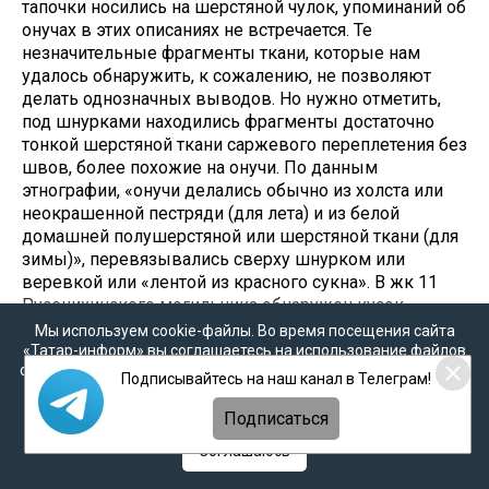
тапочки носились на шерстяной чулок, упоминаний об
онучах в этих описаниях не встречается. Те
незначительные фрагменты ткани, которые нам
удалось обнаружить, к сожалению, не позволяют
делать однозначных выводов. Но нужно отметить,
под шнурками находились фрагменты достаточно
тонкой шерстяной ткани саржевого переплетения без
швов, более похожие на онучи. По данным
этнографии, «онучи делались обычно из холста или
неокрашенной пестряди (для лета) и из белой
домашней полушерстяной или шерстяной ткани (для
зимы)», перевязывались сверху шнурком или
веревкой или «лентой из красного сукна». В жк 11
Русенихинского могильника обнаружен кусок
бересты, который служил подошвой обуви.
Мы используем cookie-файлы. Во время посещения сайта
Безусловно, такая нарядная обувь с множеством
«Татар-информ» вы соглашаетесь на использование файлов
cookie в соответствии с настоящим уведомлением, согласием
металлических украшений была праздничной или
Подписывайтесь на наш канал в Телеграм!
на
обработку персональных данных
,
Политикой о
только обрядовой. Для повседневного
персональных данных
и
Политикой конфиденциальности
Подписаться
использования в лесной зоне с множеством мелких
веток и сучков она была не очень практична. В быту,
Соглашаюсь
вероятно, использовались более простые варианты
обуви.