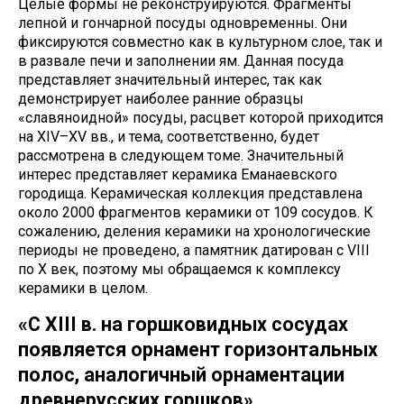
Целые формы не реконструируются. Фрагменты
лепной и гончарной посуды одновременны. Они
фиксируются совместно как в культурном слое, так и
в развале печи и заполнении ям. Данная посуда
представляет значительный интерес, так как
демонстрирует наиболее ранние образцы
«славяноидной» посуды, расцвет которой приходится
на XIV–XV вв., и тема, соответственно, будет
рассмотрена в следующем томе. Значительный
интерес представляет керамика Еманаевского
городища. Керамическая коллекция представлена
около 2000 фрагментов керамики от 109 сосудов. К
сожалению, деления керамики на хронологические
периоды не проведено, а памятник датирован с VIII
по X век, поэтому мы обращаемся к комплексу
керамики в целом.
«C XIII в. на горшковидных сосудах
появляется орнамент горизонтальных
полос, аналогичный орнаментации
древнерусских горшков»