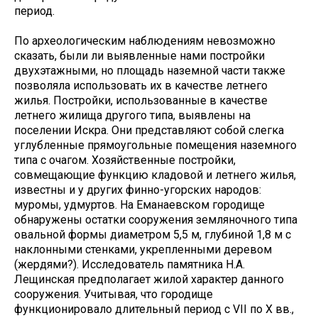
период.
По археологическим наблюдениям невозможно
сказать, были ли выявленные нами постройки
двухэтажными, но площадь наземной части также
позволяла использовать их в качестве летнего
жилья. Постройки, использованные в качестве
летнего жилища другого типа, выявлены на
поселении Искра. Они представляют собой слегка
углубленные прямоугольные помещения наземного
типа с очагом. Хозяйственные постройки,
совмещающие функцию кладовой и летнего жилья,
известны и у других финно-угорских народов:
муромы, удмуртов. На Еманаевском городище
обнаружены остатки сооружения земляночного типа
овальной формы диаметром 5,5 м, глубиной 1,8 м с
наклонными стенками, укрепленными деревом
(жердями?). Исследователь памятника Н.А.
Лещинская предполагает жилой характер данного
сооружения. Учитывая, что городище
функционировало длительный период с VII по X вв.,