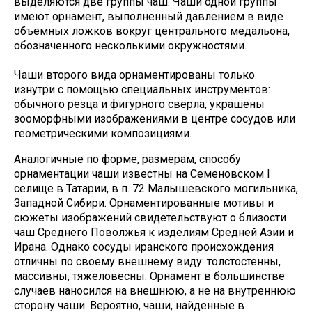
выделяются две группы чаш. Чаши одной группы
имеют орнамент, выполненный давлением в виде
объемных ложков вокруг центрального медальона,
обозначенного несколькими окружностями.
Чаши второго вида орнаментированы только
изнутри с помощью специальных инструментов:
обычного резца и фигурного сверла, украшены
зооморфными изображениями в центре сосудов или
геометрическими композициями.
Аналогичные по форме, размерам, способу
орнаментации чаши известны на Семеновском I
селище в Татарии, в п. 72 Малышевского могильника,
Западной Сибири. Орнаментированные мотивы и
сюжеты изображений свидетельствуют о близости
чаш Среднего Поволжья к изделиям Средней Азии и
Ирана. Однако сосуды иранского происхождения
отличны по своему внешнему виду: толстостенны,
массивны, тяжеловесны. Орнамент в большинстве
случаев наносился на внешнюю, а не на внутреннюю
сторону чаши. Вероятно, чаши, найденные в