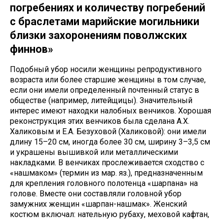
погребениях и количеству погребений
с браслетами марийские могильники
близки захоронениям поволжских
финнов»
Подобный убор носили женщины репродуктивного
возраста или более старшие женщины в том случае,
если они имели определенный почтенный статус в
обществе (например, литейщицы). Значительный
интерес имеют находки налобных венчиков. Хорошая
реконструкция этих венчиков была сделана А.Х.
Халиковым и Е.А. Безуховой (Халиковой): они имели
длину 15–20 см, иногда более 30 см, ширину 3–3,5 см
и украшены вышивкой или металлическими
накладками. В венчиках прослеживается сходство с
«нашмаком» (термин из мар. яз.), предназначенным
для крепления головного полотенца «шарпана» на
голове. Вместе они составляли головной убор
замужних женщин «шарпан-нашмак». Женский
костюм включал: нательную рубаху, меховой кафтан,