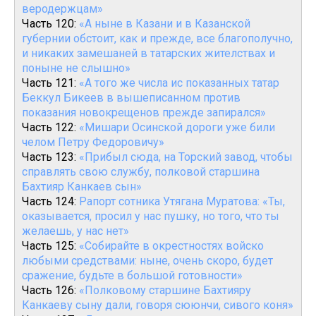
веродержцам»
Часть 120:
«А ныне в Казани и в Казанской
губернии обстоит, как и прежде, все благополучно,
и никаких замешаней в татарских жителствах и
поныне не слышно»
Часть 121:
«А того же числа ис показанных татар
Беккул Бикеев в вышеписанном против
показания новокрещенов прежде запирался»
Часть 122:
«Мишари Осинской дороги уже били
челом Петру Федоровичу»
Часть 123:
«Прибыл сюда, на Торский завод, чтобы
справлять свою службу, полковой старшина
Бахтияр Канкаев сын»
Часть 124:
Рапорт сотника Утягана Муратова: «Ты,
оказывается, просил у нас пушку, но того, что ты
желаешь, у нас нет»
Часть 125:
«Собирайте в окрестностях войско
любыми средствами: ныне, очень скоро, будет
сражение, будьте в большой готовности»
Часть 126:
«Полковому старшине Бахтияру
Канкаеву сыну дали, говоря сююнчи, сивого коня»