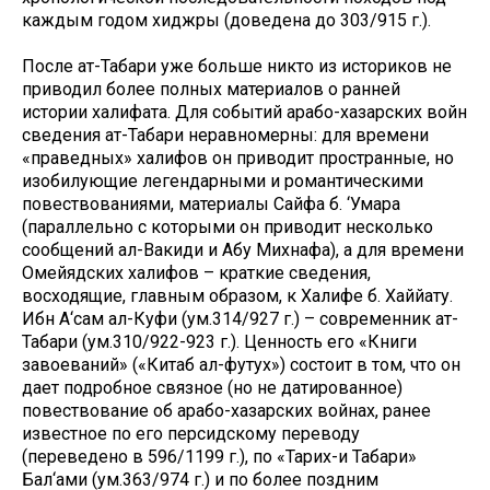
каждым годом хиджры (доведена до 303/915 г.).
После ат-Табари уже больше никто из историков не
приводил более полных материалов о ранней
истории халифата. Для событий арабо-хазарских войн
сведения ат-Табари неравномерны: для времени
«праведных» халифов он приводит пространные, но
изобилующие легендарными и романтическими
повествованиями, материалы Сайфа б. ‘Умара
(параллельно с которыми он приводит несколько
сообщений ал-Вакиди и Абу Михнафа), а для времени
Омейядских халифов – краткие сведения,
восходящие, главным образом, к Халифе б. Хаййату.
Ибн А‘сам ал-Куфи (ум.314/927 г.) – современник ат-
Табари (ум.310/922-923 г.). Ценность его «Книги
завоеваний» («Китаб ал-футух») состоит в том, что он
дает подробное связное (но не датированное)
повествование об арабо-хазарских войнах, ранее
известное по его персидскому переводу
(переведено в 596/1199 г.), по «Тарих-и Табари»
Бал‘ами (ум.363/974 г.) и по более поздним