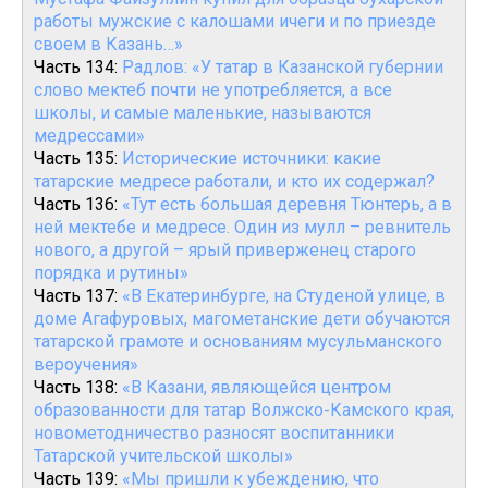
работы мужские с калошами ичеги и по приезде
своем в Казань…»
Часть 134:
Радлов: «У татар в Казанской губернии
слово мектеб почти не употребляется, а все
школы, и самые маленькие, называются
медрессами»
Часть 135:
Исторические источники: какие
татарские медресе работали, и кто их содержал?
Часть 136:
«Тут есть большая деревня Тюнтерь, а в
ней мектебе и медресе. Один из мулл – ревнитель
нового, а другой – ярый приверженец старого
порядка и рутины»
Часть 137:
«В Екатеринбурге, на Студеной улице, в
доме Агафуровых, магометанские дети обучаются
татарской грамоте и основаниям мусульманского
вероучения»
Часть 138:
«В Казани, являющейся центром
образованности для татар Волжско-Камского края,
новометодничество разносят воспитанники
Татарской учительской школы»
Часть 139:
«Мы пришли к убеждению, что