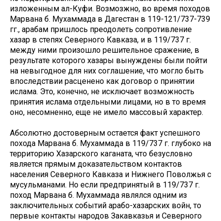
изложенным ал-Куфи. Возмозжно, во время походов
Марвана б. Мухаммада в Дагестан в 119-121/737-739
гг., арабам пришлось преодолеть сопротивление
хазар в степях Северного Кавказа, и в 119/737 г.
между ними произошло решительное сражение, в
результате которого хазары вынуждены были пойти
на невыгодное для них соглашение, что могло быть
впоследствии расценено как договор о принятии
ислама. Это, конечно, не исключает возможность
принятия ислама отдельными лицами, но в то время
оно, несомненно, еще не имело массовый характер.
Абсолютно достоверным остается факт успешного
похода Марвана б. Мухаммада в 119/737 г. глубоко на
территорию Хазарского каганата, что безусловно
является прямым доказательством контактов
населения Северного Кавказа и Нижнего Поволжья с
мусульманами. Но если предпринятый в 119/737 г.
поход Марвана б. Мухаммада являлся одним из
заключительных событий арабо-хазарских войн, то
первые контакты народов Закавказья и Северного