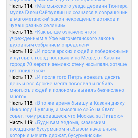
Часть 114:
«Малмыжского уезда деревни Тюнтера
мулла Галей Сайфуллин не сознался в совращении
в магометанский закон некрещеных вотяков и
чуваш разных селений»
Часть 115:
«Как выше означено что я
учрежденным в Уфе магометанского закона
духовным собранием определен»
Часть 116:
«И после арских людей и побережными
и луговые город поставили на Меше, от Казани
города 70 верст и землею стену насыпали, хотяше
тут отсидеться»
Часть 117:
«И после того Петръ воевалъ десять
день и все Арские места повоевал и побилъ
многыхъ людей и полономъ вывелъ безчислено
много»
Часть 118:
«В то же время бывшу в Казани дияку
Никонору Шулгину, и мысляше себе на благо
совет: тому радовашеся, что Москва за Литвою»
Часть 119:
«Буди вам ведома, казанским
посадцким бусурманом и абызом начальным,
которые мечеть держат, бусурманским