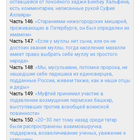
оставшейся от покойного хаджи Бикбау Хальфина,
есть комментарии, написанные рукой Суфия
Аллаяра»
Часть 146:
«Стараниями нижегородских мишарей,
проживающих в Петербурге, он был определен их
имамом»
Часть 147:
«Если у муллы нет сына, или он не
достоин звания муллы, тогда население махалли
имеет право выбрать себе муллу из простого
народа»
Часть 148:
«Мы, мусульмане, потомки пророка, не
нашедшие себе падишаха из единоверцев,
подданные России, живем также, как и наши отцы
и деды»
Часть 149:
«Муфтий принимал участие в
подавлении возмущения пермских башкир,
выступавших против всеобщей воинской
повинности»
Часть 150:
«20–30 лет тому назад среди татар
были распространены взаимовыручка,
поддержка, возвеличивание ученых, уважение к
старшим»