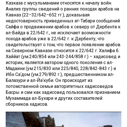
Казказа с мусульманами относятся к началу войн.
Анализ группы сведений о ранних походах арабов на
Кавказ (22–32/642–652 гг.), доказывая
недостоверность приведенных ат-Табари сообщений
Сайфа о продвижении арабов к северу от Дербента к
ал-Байда в 22/642 г., не исключает возможности
похода арабов уже в 22/642 г. к Дербенту, что
свидетельствует о том, что первое появление арабов
на Северном Кавказе относится к 22/642 г. Халифа б.
Хаййат (ум.240/854 или 243-244/858 г.) – хадисовед и
историк, является автором одного поколения с ал-
Мадаини (ум.215/830 или 225/840, 228/842-843 г.) и
Ибн Са‘дом (ум.279/892 г.), предшественником ал-
Балазури и ал-Йа‘куби. Он происходит из
потомственной семьи авторитетных хадисоведов
Басры и сам как хадисовед пользовался признанием
Мухаммада ал-Бухари и других составителей
сборников хадисов.