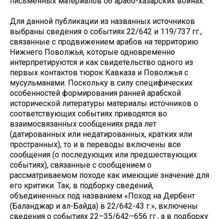
письменных материалов об арабо-хазарских войнах.
Для данной публикации из названных источников
выбраны сведения о событиях 22/642 и 119/737 гг.,
связанные с продвижением арабов на территорию
Нижнего Поволжья, которые одновременно
интерпретируются и как свидетельство одного из
первых контактов тюрок Кавказа и Поволжья с
мусульманами. Поскольку в силу специфических
особенностей формирования ранней арабской
исторической литературы материалы источников о
соответствующих событиях приводятся во
взаимосвязанных сообщениях ряда лет
(датированных или недатированных, кратких или
пространных), то и в переводы включены все
сообщения (о последующих или предшествующих
событиях), связанные с сообщением о
рассматриваемом походе как имеющие значение для
его критики. Так, в подборку сведений,
объединенных под названием «Поход на Дербент
(Баланджар и ал-Байда) в 22/642-43 г.», включены
сведения о событиях 22–35/642–656 гг., а в подборку