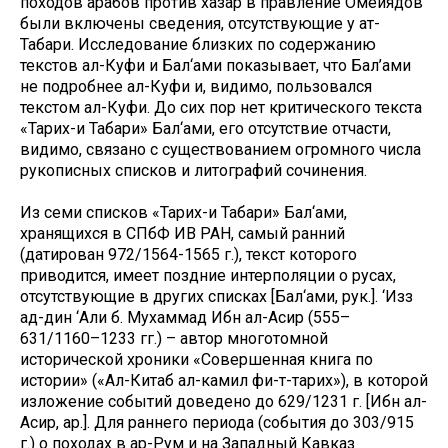
походов арабов против хазар в правление Омейядов
были включены сведения, отсутствующие у ат-
Табари. Исследование близких по содержанию
текстов ал-Куфи и Бал‘ами показывает, что Бал’ами
не подробнее ал-Куфи и, видимо, пользовался
текстом ал-Куфи. До сих пор нет критического текста
«Тарих-и Табари» Бал‘ами, его отсутствие отчасти,
видимо, связано с существованием огромного числа
рукописных списков и литографий сочинения.
Из семи списков «Тарих-и Табари» Бал‘ами,
хранящихся в СПбФ ИВ РАН, самый ранний
(датирован 972/1564-1565 г.), текст которого
приводится, имеет поздние интерполяции о русах,
отсутствующие в других списках [Бал‘ами, рук.]. ‘Изз
ад-дин ‘Али б. Мухаммад Ибн ал-Асир (555–
631/1160–1233 гг.) – автор многотомной
исторической хроники «Совершенная книга по
истории» («Ал-Китаб ал-камил фи-т-тарих»), в которой
изложение событий доведено до 629/1231 г. [Ибн ал-
Асир, ар.]. Для раннего периода (события до 303/915
г.) о походах в ар-Рум и на Западный Кавказ