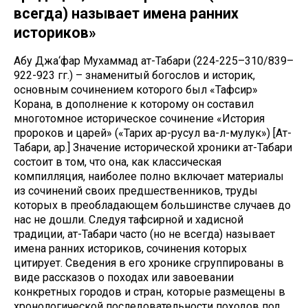
всегда) называет имена ранних
историков»
Абу Джа‘фaр Мухаммад ат-Табари (224-225–310/839–
922-923 гг.) – знаменитый богослов и историк,
основным сочинением которого был «Тафсир»
Корана, в дополнение к которому он составил
многотомное историческое сочинение «История
пророков и царей» («Тарих ар-русул ва-л-мулук») [Ат-
Табари, ар.] Значение исторической хроники ат-Табари
состоит в том, что она, как классическая
компилляция, наиболее полно включает материалы
из сочинений своих предшественников, труды
которых в преобладающем большинстве случаев до
нас не дошли. Следуя тафсирной и хадисной
традиции, ат-Табари часто (но не всегда) называет
имена ранних историков, сочинения которых
цитирует. Сведения в его хронике сгруппированы в
виде рассказов о походах или завоевании
конкретных городов и стран, которые размещены в
хронологической последовательности походов под