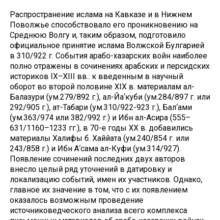
Распространение ислама на Кавказе и в Нижнем
Поволжье способствовало его проникновению на
Среднюю Волгу и, таким образом, подготовило
официальное принятие ислама Волжской Булгарией
в 310/922 г. События арабо-хазарских войн наиболее
полно отражены в сочинениях арабских и персидских
историков IX–XIII вв.: к введенным в научный
оборот во второй половине XIX в. материалам ал-
Балазури (ум.279/892 г.), ал-Йа‘куби (ум.284/897 г. или
292/905 г.), ат-Табари (ум.310/922-923 г.), Бал‘ами
(ум.363/974 или 382/992 г.) и Ибн ал-Асира (555–
631/1160–1233 гг.), в 70-е годы XX в. добавились
материалы Халифы б. Хаййата (ум.240/854 г. или
243/858 г.) и Ибн А‘сама ал-Куфи (ум.314/927).
Появление сочинений последних двух авторов
внесло целый ряд уточнений в датировку и
локализацию событий, имен их участников. Однако,
главное их значение в том, что с их появлением
оказалось возможным проведение
источниковедческого анализа всего комплекса