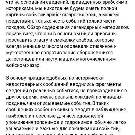
что на основании сведений, приведенных арабскими
историками, мы никогда не будем иметь полной
картины событий арабо-хазарских войн, а можем
представить только часть событий только части
походов. Обзор содержания легендарных материалов
показывает, что они в основном были призваны
прославить отвагу и смекалку арабов, которые
всегда меньшим числом одолевали отчаянное и
мужественное сопротивление оборонявшихся
дагестанцев или наступавших многочисленным
войском хазар.
В основу правдоподобных, но исторически
недостоверных сообщений вводились фрагменты
сведений о реальных событиях, но происходивших в
другое время, имена реальных людей, но живших
позднее, чем описываемые события. В таких
сообщениях особенно сильно вводят в заблуждение
наиболее интересные для исследователей
упоминания топонимов и гидронимов: обычно легко
узнаваемые и важные для локализации событий,
они, являясь, на первый взгляд, своеобразным