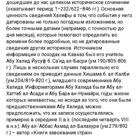
дошедшее до нас целиком историческое сочинение
(охватывает период 1–232/622–846 гг.). Основная
ценность сведений Халифы в том, что события у него
датированы не только погодным изложением, но
более точными датами (например, с точностью до
дня месяца), которые помогают определить во
времени более подробные, но не датированные
сведения других историков. Источником
информации о походах на Кавказ был его учитель
Абу Халид Йусуф б. Са‘ид ал-Басри (ум.190/805-806
г.). Лишь в нескольких случаях параллельно его
сведениям он приводит данные Хишама б. ал-Калби
(ум.204/819-820 г.), младшего современника Абу
Халида. Информаторами Абу Халида были Абу ал-
Хаттаб ал-Асади и Абу Бара ан-Нумайри, годы жизни
которых неизвестны, но исходя из того, что они были
предшественниками Абу Халида, можно
предположить, что их записи осуществлялись
примерно в середине II в.х. (последняя четверть VIII
в.н.э.). Абу ал-‘Аббас Ахмад ал-Балазури (ум.279/892
г.) – автор «Книги завоевания стран»