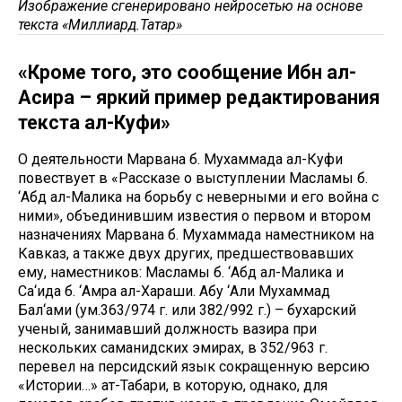
Изображение сгенерировано нейросетью на основе
текста «Миллиард.Татар»
«Кроме того, это сообщение Ибн ал-
Асира – яркий пример редактирования
текста ал-Куфи»
О деятельности Марвана б. Мухаммада ал-Куфи
повествует в «Рассказе о выступлении Масламы б.
‘Абд ал-Малика на борьбу с неверными и его война с
ними», объединившим известия о первом и втором
назначениях Марвана б. Мухаммада наместником на
Кавказ, а также двух других, предшествовавших
ему, наместников: Масламы б. ‘Абд ал-Малика и
Са‘ида б. ‘Амра ал-Хараши. Абу ‘Али Мухаммад
Бал‘ами (ум.363/974 г. или 382/992 г.) – бухарский
ученый, занимавший должность вазира при
нескольких саманидских эмирах, в 352/963 г.
перевел на персидский язык сокращенную версию
«Истории…» ат-Табари, в которую, однако, для