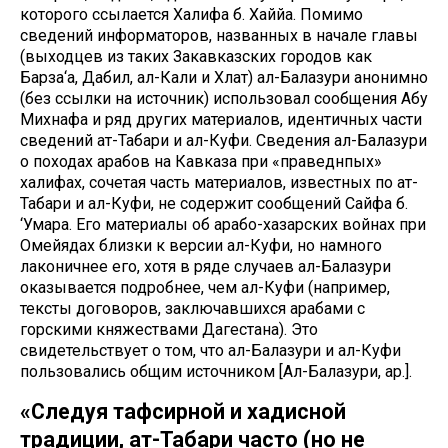
которого ссылается Халифа б. Хаййа. Помимо
сведений информаторов, названных в начале главы
(выходцев из таких Закавказских городов как
Барза‘а, Дабил, ал-Кали и Хлат) ал-Балазури анонимно
(без ссылки на источник) использовал сообщения Абу
Михнафа и ряд других материалов, идентичных части
сведений ат-Табари и ал-Куфи. Сведения ал-Балазури
о походах арабов на Кавказа при «праведнпых»
халифах, сочетая часть материалов, известных по ат-
Табари и ал-Куфи, не содержит cообщений Сайфа б.
‘Умара. Его материалы об арабо-хазарских войнах при
Омейядах близки к версии ал-Куфи, но намного
лаконичнее его, хотя в ряде случаев ал-Балазури
оказывается подробнее, чем ал-Куфи (например,
тексты договоров, заключавшихся арабами с
горскими княжествами Дагестана). Это
свидетельствует о том, что ал-Балазури и ал-Куфи
пользовались общим источником [Ал-Балазури, ар.].
«Следуя тафсирной и хадисной
традиции, ат-Табари часто (но не