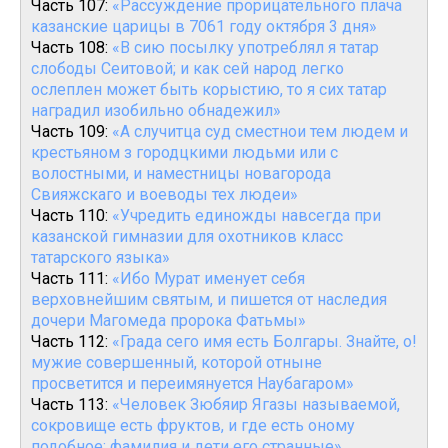
Часть 107:
«Рассуждение прорицательного плача
казанские царицы в 7061 году октября 3 дня»
Часть 108:
«В сию посылку употреблял я татар
слободы Сеитовой; и как сей народ легко
ослеплен может быть корыстию, то я сих татар
наградил изобильно обнадежил»
Часть 109:
«А случитца суд сместнои тем людем и
крестьяном з городцкими людьми или с
волостными, и наместницы новагорода
Свияжскаго и воеводы тех людеи»
Часть 110:
«Учредить единожды навсегда при
казанской гимназии для охотников класс
татарского языка»
Часть 111:
«Ибо Мурат именует себя
верховнейшим святым, и пишется от наследия
дочери Магомеда пророка Фатьмы»
Часть 112:
«Града сего имя есть Болгары. Знайте, о!
мужие совершенный, которой отныне
просветится и переимянуется Наубагаром»
Часть 113:
«Человек Зюбяир Ягазы называемой,
сокровище есть фруктов, и где есть оному
подобное: фамилия и дети его странные»