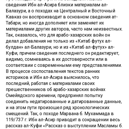
сведения Ибн ал-Асира близки материалам ал-
Балазури, а о походах на Централный и Восточный
Кавказ он воспроизводит в основном сведения ат-
Табари, но иногда дополняет или заменяет их
материалами других авторов, часто нам неизвестных.
Так, оказалось, что для арабо-хазарских войн он
делал добавления не только из «Китаб футух ал-
булдан» ал-Балазури, но и из «Китаб ал-футух» ал-
Куфи, причем сведения последнего он редактирует,
видимо, сомневаясь в их достоверности или в
соответсвии с современными ему представлениями.
В процессе соспоставления текстов ранних
историков и Ибн ал-Асира выяснилось, что
последний, работая с материалами своих
прешественников об арабо-хазарских войнах
Омейядского времени, предпринял попытку
соединить недатированные и датированные данные,
и на этом пути произошел ряд хронологических
смещений. Так, о походе Марвана б. Мухаммада в
119/737 г. Ибн ал-Асир приводит в сокращении весь
рассказ ал-Куфи «Рассказ о выступлении Масламы б.