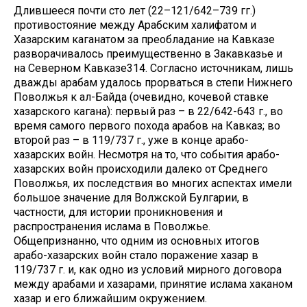
Длившееся почти сто лет (22–121/642–739 гг.)
противостояние между Арабским халифатом и
Хазарским каганатом за преобладание на Кавказе
разворачивалось преимущественно в Закавказье и
на Северном Кавказе314. Согласно источникам, лишь
дважды арабам удалось прорваться в степи Нижнего
Поволжья к ал-Байда (очевидно, кочевой ставке
хазарского кагана): первый раз – в 22/642-643 г., во
время самого первого похода арабов на Кавказ; во
второй раз – в 119/737 г., уже в конце арабо-
хазарских войн. Несмотря на то, что события арабо-
хазарских войн происходили далеко от Среднего
Поволжья, их последствия во многих аспектах имели
большое значение для Волжской Булгарии, в
частности, для истории проникновения и
распространения ислама в Поволжье.
Общепризнанно, что одним из основных итогов
арабо-хазарских войн стало поражение хазар в
119/737 г. и, как одно из условий мирного договора
между арабами и хазарами, принятие ислама хаканом
хазар и его ближайшим окружением.