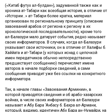
(«Китаб футух ал-булдан»), задуманной также как и
хроника ат-Табари как всеобщая история, в отличие от
«Истории…» ат-Табари более кратка, материал
организован по региональному принципу (описание
завоеваний арабов от региона к региону в их
хронологической последовательности), кроме того
ал-Балазури мало датирует события, редко называет
своих информаторов. B cлучаях, когда ал-Балазури
указывает свои источники, он в отличие от Халифы б.
Хаййата и ат-Табари (у которых иснад с цепочкой
имен передатчиков обычно непосредственно
предшествует сообщению) перечисляет имена
авторов в начале подборки сведений, а сами
сообщения приводит уже без ссылки на конкретного
информатора.
Так, в начале главы «Завоевания Арминии», в
которой приводятся сведения и об арабо-хазарских
войнах, в числе своих информаторов ал-Балазури
называет и Абу Бара ‘Анбасу б. Бахра ал-Армани,
который, видимо, идентичен Абу Бара ан-Нумайри, на