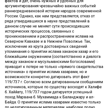
фактов и дат, очень нужных и удобных для
аргументирования чрезвычайно важных событий
раннесредневековой истории народов современной
России. Однако, как нам представляется, отказ от
ряда утвердившихся в науке представлений в
данном случае не меняет сути происходивших
исторических процессов, связанных с
проникновением и распространением ислама на
Северном Кавказе и в Нижнем Поволжье. Так,
исключение из круга достоверных сведений
упоминания о принятии ислама хаканом хазар и его
ближайшим окружением (соответственно и диалога
между хаканом и мусульманскими богословами)
приводит к потере не только «прямого свидетельства
источника» о принятии ислама хазарами, но и
возможности конкретно датировать этот факт
119/737 г. Согласно всем датированным сообщениям
источников, которые по существу восходят к Халифе
б. Хаййату, 119/737 годом датируется успешный
поход Марвана б. Мухаммада к Баланджару и ал-
Байда. О принятии ислама хазарами известно только
по недатированным материалам, наиболее полно