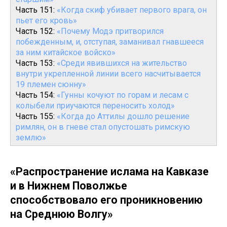
Часть 151:
«Когда скиф убивает первого врага, он
пьет его кровь»
Часть 152:
«Почему Модэ притворился
побежденным, и, отступая, заманивал гнавшееся
за ним китайское войско»
Часть 153:
«Среди явившихся на жительство
внутри укрепленной линии всего насчитывается
19 племен сюнну»
Часть 154:
«Гунны кочуют по горам и лесам с
колыбели приучаются переносить холод»
Часть 155:
«Когда до Аттилы дошло решение
римлян, он в гневе стал опустошать римскую
землю»
«Распространение ислама на Кавказе
и в Нижнем Поволжье
способствовало его проникновению
на Среднюю Волгу»