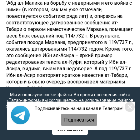
‘Абд ал-Малика на борьбу с неверными и его война с
ними» (в котором, как мы уже отмечали,
повествуется о событиях ряда лет) и, опираясь на
соответствующее датированное сообщение ат-
Табари о первом наместничестве Марвана, помещает
весь блок сведений под 114/732 г. В результате,
события похода Марвана, предпринятого в 119/737 г.,
оказались датироваными 114/732 годом. Кроме того,
это сообщение Ибн ал-Асира – яркий пример
редактирования текста ал-Куфи, который у Ибн ал-
Асира, видимо, вызывал недоверие. А под 119/737 г.
Ибн ал-Асир повторяет краткое известие ат-Табари,
который в свою очередь воспроизвел материалы
Халифы б. Хаййата.
Мы используем cookie-файлы. Во время посещения сайта
«Татар-информ» вы соглашаетесь на использование файлов
cookie в соответствии с настоящим уведомлением, согласием
Подписывайтесь на наш канал в Телеграм!
Материал подготовил Булат Хамидуллин
на
обработку персональных данных
,
Политикой о
персональных данных
и
Политикой конфиденциальности
Источник: История татар. Том I. Народы степной
Подписаться
Евразии в древности
Соглашаюсь
Следите за самым важным и интересным в