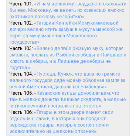
Часть 101:
«И нам великому государю пожаловати
бы ево, Московку, не велеть их казанских ямских
охотников ложному челобитью»
Часть 102:
«Татарки Кинтейки Ирмухамметевой
дочери велено итить замуж в мусульманской же
веры за мусулманенина Московского
государства»
Часть 103:
«Велено де тебе ржаную муку, которая
смолота, послать из Рыбной слободы в Лаишево и
класть в анбары, и в Лаишеве де анбары не
годятца.»
Часть 104:
«Пусташь Кучюк, что дана по грамоте
великого государя дяде моему обводная земля за
речкой Аметевкой, да полянка Енабекава»
Часть 105:
«Казанские купцы доносили вам, что
там в мелких деньгах великая скудость, а медные
пятикопеечники поставляют за тягость»
Часть 106:
«Татары в этом дворе имеют свои
отдельные лавки, в которых они продают
персидские товары, которые состоят почти
исключительно из шелковых тканей»