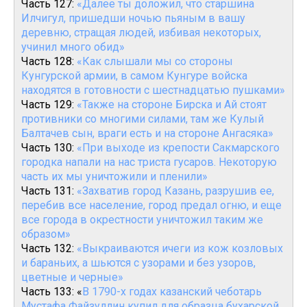
Часть 127:
«Далее ты доложил, что старшина
Илчигул, пришедши ночью пьяным в вашу
деревню, стращая людей, избивая некоторых,
учинил много обид»
Часть 128:
«Как слышали мы со стороны
Кунгурской армии, в самом Кунгуре войска
находятся в готовности с шестнадцатью пушками»
Часть 129:
«Также на стороне Бирска и Ай стоят
противники со многими силами, там же Кулый
Балтачев сын, враги есть и на стороне Ангасяка»
Часть 130:
«При выходе из крепости Сакмарского
городка напали на нас триста гусаров. Некоторую
часть их мы уничтожили и пленили»
Часть 131:
«Захватив город Казань, разрушив ее,
перебив все население, город предал огню, и еще
все города в окрестности уничтожил таким же
образом»
Часть 132:
«Выкраиваются ичеги из кож козловых
и бараньих, а шьются с узорами и без узоров,
цветные и черные»
Часть 133: «
В 1790-х годах казанский чеботарь
Мустафа Файзуллин купил для образца бухарской