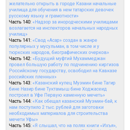
желательно открыть в городе Казани начальные
училища для обучения в нем татарских девочек
русскому языку и грамотности»
Часть 140:
«Надзор за инородческими училищами
возлагается на инспекторов начальных народных
училищ»
Часть 141:
«Свод «Асар» создан в жанре
популярных у мусульман, в том числе и у
тюркских народов, биографических очерков»
Часть 142:
«Будущий муфтий Мухаммеджан
провел большую работу по подчинению киргизов
Российскому государству, освободил на Кавказе
российских пленных»
Часть 143:
«Казанский купец Муэмин бине Тагир
бине Назир бине Туктамыш бине Ходжасеид
построил в Уфе Первую каменную мечеть»
Часть 144:
«Как обещал казанский Муэмин-бай, к
нам поступило 2 тыс. рублей для заготовки
необходимых материалов для строительства
мечети Уфы»
Часть 145:
«Я слышал, что на полях книги «Ихъя»,