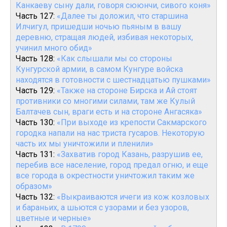
Канкаеву сыну дали, говоря сююнчи, сивого коня»
Часть 127:
«Далее ты доложил, что старшина
Илчигул, пришедши ночью пьяным в вашу
деревню, стращая людей, избивая некоторых,
учинил много обид»
Часть 128:
«Как слышали мы со стороны
Кунгурской армии, в самом Кунгуре войска
находятся в готовности с шестнадцатью пушками»
Часть 129:
«Также на стороне Бирска и Ай стоят
противники со многими силами, там же Кулый
Балтачев сын, враги есть и на стороне Ангасяка»
Часть 130:
«При выходе из крепости Сакмарского
городка напали на нас триста гусаров. Некоторую
часть их мы уничтожили и пленили»
Часть 131:
«Захватив город Казань, разрушив ее,
перебив все население, город предал огню, и еще
все города в окрестности уничтожил таким же
образом»
Часть 132:
«Выкраиваются ичеги из кож козловых
и бараньих, а шьются с узорами и без узоров,
цветные и черные»