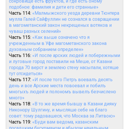
сокровище есть фруктов, и где есть оному
подобное: фамилия и дети его странные»
Часть 114:
«Малмыжского уезда деревни Тюнтера
мулла Галей Сайфуллин не сознался в совращении
в магометанский закон некрещеных вотяков и
чуваш разных селений»
Часть 115:
«Как выше означено что я
учрежденным в Уфе магометанского закона
духовным собранием определен»
Часть 116:
«И после арских людей и побережными
и луговые город поставили на Меше, от Казани
города 70 верст и землею стену насыпали, хотяше
тут отсидеться»
Часть 117:
«И после того Петръ воевалъ десять
день и все Арские места повоевал и побилъ
многыхъ людей и полономъ вывелъ безчислено
много»
Часть 118:
«В то же время бывшу в Казани дияку
Никонору Шулгину, и мысляше себе на благо
совет: тому радовашеся, что Москва за Литвою»
Часть 119:
«Буди вам ведома, казанским
посадцким бусурманом и абызом начальным,