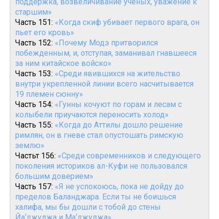
поддержка, возвеличивание ученых, уважение к
старшим»
Часть 151:
«Когда скиф убивает первого врага, он
пьет его кровь»
Часть 152:
«Почему Модэ притворился
побежденным, и, отступая, заманивал гнавшееся
за ним китайское войско»
Часть 153:
«Среди явившихся на жительство
внутри укрепленной линии всего насчитывается
19 племен сюнну»
Часть 154:
«Гунны кочуют по горам и лесам с
колыбели приучаются переносить холод»
Часть 155:
«Когда до Аттилы дошло решение
римлян, он в гневе стал опустошать римскую
землю»
Частьт 156:
«Среди современников и следующего
поколения историков ал-Куфи не пользовался
большим доверием»
Часть 157:
«Я не успокоюсь, пока не дойду до
пределов Баланджара. Если ты не боишься
халифа, мы бы дошли с тобой до стены
Йа‘джуджа и Ма‘джуджа»