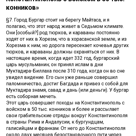
конников»
§7. Город Бургар стоит на берегу Майтаса, и я
полагаю, что этот народ живет в Седьмом климате.
Они [особый?] род тюрков, и караваны постоянно
ходят от них в Хорезм, что в хорасанской земле, и из
Хорезма к ним; но дорога пересекает кочевья других
тюрков, и караваны должны охраняться от них. В
настоящее время, когда идет 332 год, бургарский
царь мусульманин; он принял ислам в дни
Муктадира-Биллаха после 310 года, когда он во сне
увидел видение. Его сын уже раньше совершил
паломничество, достиг Багдада и привез с собой для
Муктадира знамя, савад и дань (или деньги). У бургар
есть соборная мечеть.
Этот царь совершает походы на Константинополь с
войском в 50 тыс. конников и более и рассылает
свои грабительские отряды вокруг Константинополя
в страны Рима и Андалусии, к бургундцам,
галисийцам и франкам. От него до Константинополя
около двух месяцев безостановочного пути через