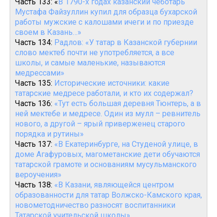
Часть 133: «
В 1790-х годах казанский чеботарь
Мустафа Файзуллин купил для образца бухарской
работы мужские с калошами ичеги и по приезде
своем в Казань…»
Часть 134:
Радлов: «У татар в Казанской губернии
слово мектеб почти не употребляется, а все
школы, и самые маленькие, называются
медрессами»
Часть 135:
Исторические источники: какие
татарские медресе работали, и кто их содержал?
Часть 136:
«Тут есть большая деревня Тюнтерь, а в
ней мектебе и медресе. Один из мулл – ревнитель
нового, а другой – ярый приверженец старого
порядка и рутины»
Часть 137:
«В Екатеринбурге, на Студеной улице, в
доме Агафуровых, магометанские дети обучаются
татарской грамоте и основаниям мусульманского
вероучения»
Часть 138:
«В Казани, являющейся центром
образованности для татар Волжско-Камского края,
новометодничество разносят воспитанники
Татарской учительской школы»