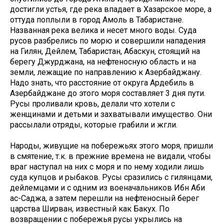
достигли устья, где река впадает в Хазарское море, а
оттуда поплыли в город Амоль в Табаристане.
Названная река велика и несет много воды. Суда
русов разбрелись по морю и совершили нападения
на Гилян, Дейлем, Табаристан, Абаскун, стоящий на
берегу Джурджана, на нефтеносную область и на
земли, лежащие по направлению к Азербайджану.
Надо знать, что расстояние от округа Ардебиль в
Азербайджане до этого моря составляет 3 дня пути.
Русы проливали кровь, делали что хотели с
женщинами и детьми и захватывали имущество. Они
рассылали отряды, которые грабили и жгли.
Народы, живущие на побережьях этого моря, пришли
в смятение, т.к. в прежние времена не видали, чтобы
враг наступал на них с моря и по нему ходили лишь
суда купцов и рыбаков. Русы сразились с гилянцами,
дейлемцами и с одним из военачальников Ибн Аби
ас-Саджа, а затем перешли на нефтеносный берег
царства Ширван, известный как Бакух. По
возвращении с побережья русы укрылись на