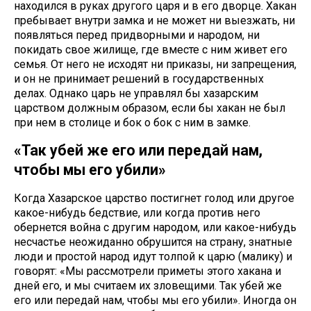
находился в руках другого царя и в его дворце. Хакан
пребывает внутри замка и не может ни выезжать, ни
появляться перед придворными и народом, ни
покидать свое жилище, где вместе с ним живет его
семья. От него не исходят ни приказы, ни запрещения,
и он не принимает решений в государственных
делах. Однако царь не управлял бы хазарским
царством должным образом, если бы хакан не был
при нем в столице и бок о бок с ним в замке.
«Так убей же его или передай нам,
чтобы мы его убили»
Когда Хазарское царство постигнет голод или другое
какое-нибудь бедствие, или когда против него
обернется война с другим народом, или какое-нибудь
несчастье неожиданно обрушится на страну, знатные
люди и простой народ идут толпой к царю (малику) и
говорят: «Мы рассмотрели приметы этого хакана и
дней его, и мы считаем их зловещими. Так убей же
его или передай нам, чтобы мы его убили». Иногда он