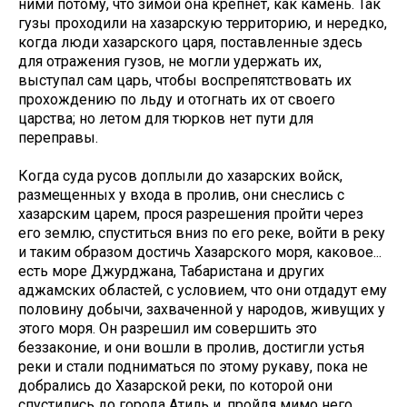
ними потому, что зимой она крепнет, как камень. Так
гузы проходили на хазарскую территорию, и нередко,
когда люди хазарского царя, поставленные здесь
для отражения гузов, не могли удержать их,
выступал сам царь, чтобы воспрепятствовать их
прохождению по льду и отогнать их от своего
царства; но летом для тюрков нет пути для
переправы.
Когда суда русов доплыли до хазарских войск,
размещенных у входа в пролив, они снеслись с
хазарским царем, прося разрешения пройти через
его землю, спуститься вниз по его реке, войти в реку
и таким образом достичь Хазарского моря, каковое...
есть море Джурджана, Табаристана и других
аджамских областей, с условием, что они отдадут ему
половину добычи, захваченной у народов, живущих у
этого моря. Он разрешил им совершить это
беззаконие, и они вошли в пролив, достигли устья
реки и стали подниматься по этому рукаву, пока не
добрались до Хазарской реки, по которой они
спустились до города Атиль и, пройдя мимо него,