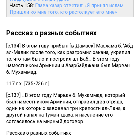
Часть 158:
Глава хазар ответил: «Я принял ислам.
Пришли ко мне того, кто растолкует его мне»
Рассказ о разных событиях
[с.134] В этом году прибыл [в Дамаск] Маслама б. ‘Абд
ал-Малик после того, как разгромил хакана, укрепил
то, что там было и построил ал-Баб... В этом году
наместником Арминии и Азарбайджана был Марван
б. Мухаммад.
117 г.х. [735-736 г.]
[с.137] ...В этом году Марван б. Мухаммад, который
был наместником Арминии, отправил два отряда,
один из которых завоевал три крепости ал-Лана, а
другой напал на Туман-шаха, и население его
согласилось на мирный договор.
Рассказ о разных событиях