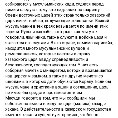
собираются у мусульманских кади, судятся перед
ними и следуют тому, что надлежит по шариату.
Среди восточных царей этих стран только хазарский
царь имеет войска, получающие жалованье. Всякий
мусульманин в тех краях называется по имени этих
лариси. Русы и саклабы, которые, как мы уже
говорили, язычники, также служат в войске царя и
являются его слугами. В его стране, помимо ларисийа,
находится много мусульманских купцов и
ремесленников, которые наехали в страну
хазарского царя ввиду справедливости и
безопасности, господствующих там. У них есть
соборная мечеть с минаретом, который возвышается
над царским замком, а также и другие мечети со
школами, в которых дети обучаются Корану. Если бы
мусульмане и христиане вошли в соглашение, царь
не имел бы средств противостоять им.
Масуди говорит: в том, что мы сообщили, мы
собственно имели в виду не царя (малика) хазар, а
хакана. В действительности в хазарском государстве
имеется хакан и существует правило, чтобы он