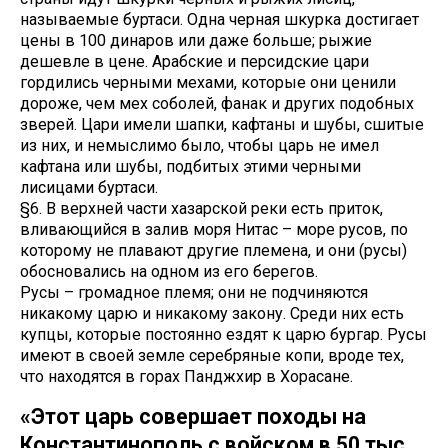
называемые буртаси. Одна черная шкурка достигает
цены в 100 динаров или даже больше; рыжие
дешевле в цене. Арабские и персидские цари
гордились черными мехами, которые они ценили
дороже, чем мех соболей, фанак и других подобных
зверей. Цари имели шапки, кафтаны и шубы, сшитые
из них, и немыслимо было, чтобы царь не имел
кафтана или шубы, подбитых этими черными
лисицами буртаси.
§6. В верхней части хазарской реки есть приток,
вливающийся в залив моря Нитас – море русов, по
которому не плавают другие племена, и они (русы)
обосновались на одном из его берегов.
Русы – громадное племя; они не подчиняются
никакому царю и никакому закону. Среди них есть
купцы, которые постоянно ездят к царю бургар. Русы
имеют в своей земле серебряные копи, вроде тех,
что находятся в горах Панджхир в Хорасане.
«Этот царь совершает походы на
Константинополь с войском в 50 тыс.