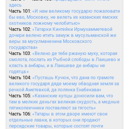
здесь
Часть 101:
«И нам великому государю пожаловати
бы ево, Московку, не велеть их казанских ямских
охотников ложному челобитью»
Часть 102:
«Татарки Кинтейки Ирмухамметевой
дочери велено итить замуж в мусульманской же
веры за мусулманенина Московского
государства»
Часть 103:
«Велено де тебе ржаную муку, которая
смолота, послать из Рыбной слободы в Лаишево и
класть в анбары, и в Лаишеве де анбары не
годятца.»
Часть 104:
«Пусташь Кучюк, что дана по грамоте
великого государя дяде моему обводная земля за
речкой Аметевкой, да полянка Енабекава»
Часть 105:
«Казанские купцы доносили вам, что
там в мелких деньгах великая скудость, а медные
пятикопеечники поставляют за тягость»
Часть 106:
«Татары в этом дворе имеют свои
отдельные лавки, в которых они продают
персидские товары, которые состоят почти