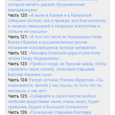
которые мечеть держат, бусурманским
веродержцам»
Часть 120:
«А ныне в Казани и в Казанской
губернии обстоит, как и прежде, все благополучно,
и никаких замешаней в татарских жителствах и
поныне не слышно»
Часть 121:
«А того же числа ис показанных татар
Беккул Бикеев в вышеписанном против
показания новокрещенов прежде запирался»
Часть 122:
«Мишари Осинской дороги уже били
челом Петру Федоровичу»
Часть 123:
«Прибыл сюда, на Торский завод, чтобы
справлять свою службу, полковой старшина
Бахтияр Канкаев сын»
Часть 124:
Рапорт сотника Утягана Муратова: «Ты,
оказывается, просил у нас пушку, но того, что ты
желаешь, у нас нет»
Часть 125:
«Собирайте в окрестностях войско
любыми средствами: ныне, очень скоро, будет
сражение, будьте в большой готовности»
Часть 126:
«Полковому старшине Бахтияру