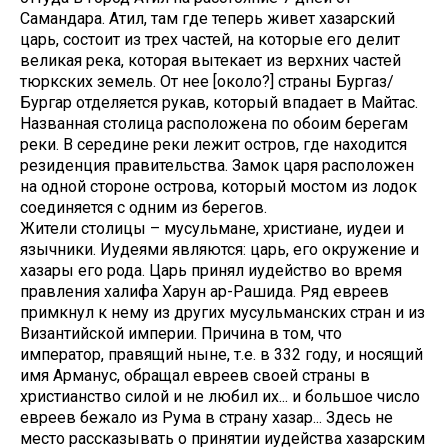
Самандара. Атил, там где теперь живет хазарский
царь, состоит из трех частей, на которые его делит
великая река, которая вытекает из верхних частей
тюркских земель. От нее [около?] страны Бургаз/
Бургар отделяется рукав, который впадает в Майтас.
Названная столица расположена по обоим берегам
реки. В середине реки лежит остров, где находится
резиденция правительства. Замок царя расположен
на одной стороне острова, который мостом из лодок
соединяется с одним из берегов.
Жители столицы – мусульмане, христиане, иудеи и
язычники. Иудеями являются: царь, его окружение и
хазары его рода. Царь принял иудейство во время
правления халифа Харун ар-Рашида. Ряд евреев
примкнул к нему из других мусульманских стран и из
Византийской империи. Причина в том, что
император, правящий ныне, т.е. в 332 году, и носящий
имя Арманус, обращал евреев своей страны в
христианство силой и не любил их... и большое число
евреев бежало из Рума в страну хазар... Здесь не
место рассказывать о принятии иудейства хазарским