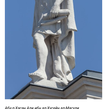
Абу-л-Хасан Али ибн ал-Хусейн ал-Масуди