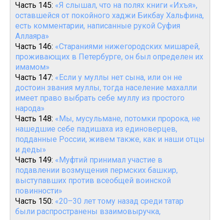
Часть 145:
«Я слышал, что на полях книги «Ихъя»,
оставшейся от покойного хаджи Бикбау Хальфина,
есть комментарии, написанные рукой Суфия
Аллаяра»
Часть 146:
«Стараниями нижегородских мишарей,
проживающих в Петербурге, он был определен их
имамом»
Часть 147:
«Если у муллы нет сына, или он не
достоин звания муллы, тогда население махалли
имеет право выбрать себе муллу из простого
народа»
Часть 148:
«Мы, мусульмане, потомки пророка, не
нашедшие себе падишаха из единоверцев,
подданные России, живем также, как и наши отцы
и деды»
Часть 149:
«Муфтий принимал участие в
подавлении возмущения пермских башкир,
выступавших против всеобщей воинской
повинности»
Часть 150:
«20–30 лет тому назад среди татар
были распространены взаимовыручка,