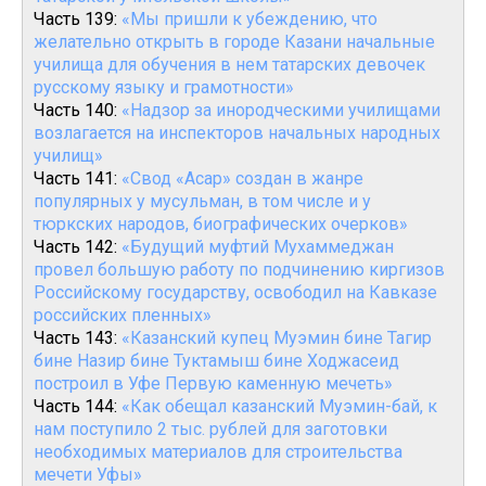
Часть 139:
«Мы пришли к убеждению, что
желательно открыть в городе Казани начальные
училища для обучения в нем татарских девочек
русскому языку и грамотности»
Часть 140:
«Надзор за инородческими училищами
возлагается на инспекторов начальных народных
училищ»
Часть 141:
«Свод «Асар» создан в жанре
популярных у мусульман, в том числе и у
тюркских народов, биографических очерков»
Часть 142:
«Будущий муфтий Мухаммеджан
провел большую работу по подчинению киргизов
Российскому государству, освободил на Кавказе
российских пленных»
Часть 143:
«Казанский купец Муэмин бине Тагир
бине Назир бине Туктамыш бине Ходжасеид
построил в Уфе Первую каменную мечеть»
Часть 144:
«Как обещал казанский Муэмин-бай, к
нам поступило 2 тыс. рублей для заготовки
необходимых материалов для строительства
мечети Уфы»