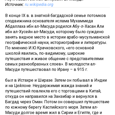
Источник:
ru.wikipedia.org
В конце IX в. в знатной багдадской семье потомков
сподвижника основателя ислама Мухаммеда
Абдаллаха ибн ал-Масуда родился Абу-л-Хасан Али
ибн ал-Хусейн ал-Масуди, которому было суждено
занять видное место в истории арабо-мусульманской
географической науки, историографии и литературы.
По мнению И.Ю.Крачковского, «его основной
школой явились, по-видимому, широкие
путешествия и живое общение с представителями
самых разнообразных слоев». В молодости ал-
Масуди путешествовал по Ирану – в 915 г.
был в Истахре и Ширазе. Затем он побывал в Индии
и на Цейлоне. Неудержимая жажда знаний и
путешествий повлекла его с торговцами в Китай,
откуда он направился на Занзибар и вернулся в
Багдад через Оман. Потом он совершил путешествие
по южному берегу Каспийского моря. Затем ал-
Масуди долгое время жил в Сирии и Египте, где и