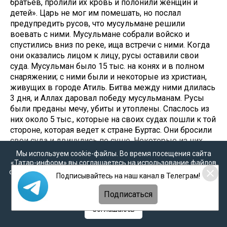
братьев, пролили их кровь и полонили женщин и
детей». Царь не мог им помешать, но послал
предупредить русов, что мусульмане решили
воевать с ними. Мусульмане собрали войско и
спустились вниз по реке, ища встречи с ними. Когда
они оказались лицом к лицу, русы оставили свои
суда. Мусульман было 15 тыс. на конях и в полном
снаряжении; с ними были и некоторые из христиан,
живущих в городе Атиль. Битва между ними длилась
3 дня, и Аллах даровал победу мусульманам. Русы
были преданы мечу, убиты и утоплены. Спаслось из
них около 5 тыс., которые на своих судах пошли к той
стороне, которая ведет к стране Буртас. Они бросили
свои суда и двинулись по суше. Некоторые из них
были убиты бурта сами; другие попали к бургарам-
Мы используем cookie-файлы. Во время посещения сайта
мусульманам, которые также поубивали их.
«Татар-информ» вы соглашаетесь на использование файлов
cookie в соответствии с настоящим уведомлением, согласием
Насколько можно было подсчитать, число тех, кого
Подписывайтесь на наш канал в Телеграм!
на
обработку персональных данных
,
Политикой о
мусульмане убили на берегу Хазарской реки, было
персональных данных
и
Политикой конфиденциальности
около 30 тыс., и с того времени русы не
Подписаться
возобновляли того, что мы описали...».
Соглашаюсь