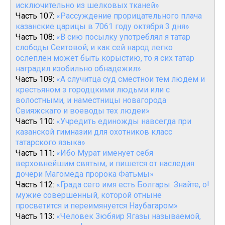
исключительно из шелковых тканей»
Часть 107:
«Рассуждение прорицательного плача
казанские царицы в 7061 году октября 3 дня»
Часть 108:
«В сию посылку употреблял я татар
слободы Сеитовой; и как сей народ легко
ослеплен может быть корыстию, то я сих татар
наградил изобильно обнадежил»
Часть 109:
«А случитца суд сместнои тем людем и
крестьяном з городцкими людьми или с
волостными, и наместницы новагорода
Свияжскаго и воеводы тех людеи»
Часть 110:
«Учредить единожды навсегда при
казанской гимназии для охотников класс
татарского языка»
Часть 111:
«Ибо Мурат именует себя
верховнейшим святым, и пишется от наследия
дочери Магомеда пророка Фатьмы»
Часть 112:
«Града сего имя есть Болгары. Знайте, о!
мужие совершенный, которой отныне
просветится и переимянуется Наубагаром»
Часть 113:
«Человек Зюбяир Ягазы называемой,