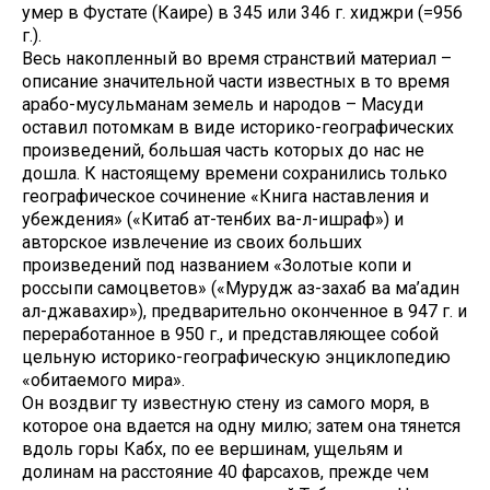
умер в Фустате (Каире) в 345 или 346 г. хиджри (=956
г.).
Весь накопленный во время странствий материал –
описание значительной части известных в то время
арабо-мусульманам земель и народов – Масуди
оставил потомкам в виде историко-географических
произведений, большая часть которых до нас не
дошла. К настоящему времени сохранились только
географическое сочинение «Книга наставления и
убеждения» («Китаб ат-тенбих ва-л-ишраф») и
авторское извлечение из своих больших
произведений под названием «Золотые копи и
россыпи самоцветов» («Мурудж аз-захаб ва ма’адин
ал-джавахир»), предварительно оконченное в 947 г. и
переработанное в 950 г., и представляющее собой
цельную историко-географическую энциклопедию
«обитаемого мира».
Он воздвиг ту известную стену из самого моря, в
которое она вдается на одну милю; затем она тянется
вдоль горы Кабх, по ее вершинам, ущельям и
долинам на расстояние 40 фарсахов, прежде чем