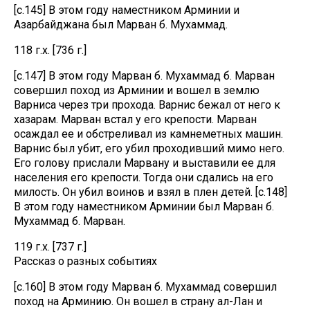
[с.145] В этом году наместником Арминии и
Азарбайджана был Марван б. Мухаммад.
118 г.х. [736 г.]
[с.147] В этом году Марван б. Мухаммад б. Марван
совершил поход из Арминии и вошел в землю
Варниса через три прохода. Варнис бежал от него к
хазарам. Марван встал у его крепости. Марван
осаждал ее и обстреливал из камнеметных машин.
Варнис был убит, его убил проходивший мимо него.
Его голову прислали Марвану и выставили ее для
населения его крепости. Тогда они сдались на его
милость. Он убил воинов и взял в плен детей. [с.148]
В этом году наместником Арминии был Марван б.
Мухаммад б. Марван.
119 г.х. [737 г.]
Рассказ о разных событиях
[с.160] В этом году Марван б. Мухаммад совершил
поход на Арминию. Он вошел в страну ал-Лан и