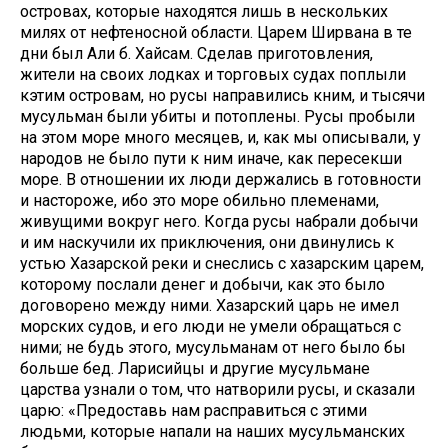
островах, которые находятся лишь в нескольких
милях от нефтеносной области. Царем Ширвана в те
дни был Али б. Хайсам. Сделав приготовления,
жители на своих лодках и торговых судах поплыли
кэтим островам, но русы направились кним, и тысячи
мусульман были убиты и потоплены. Русы пробыли
на этом море много месяцев, и, как мы описывали, у
народов не было пути к ним иначе, как пересекши
море. В отношении их люди держались в готовности
и настороже, ибо это море обильно племенами,
живущими вокруг него. Когда русы набрали добычи
и им наскучили их приключения, они двинулись к
устью Хазарской реки и снеслись с хазарским царем,
которому послали денег и добычи, как это было
договорено между ними. Хазарский царь не имел
морских судов, и его люди не умели обращаться с
ними; не будь этого, мусульманам от него было бы
больше бед. Ларисийцы и другие мусульмане
царства узнали о том, что натворили русы, и сказали
царю: «Предоставь нам расправиться с этими
людьми, которые напали на наших мусульманских