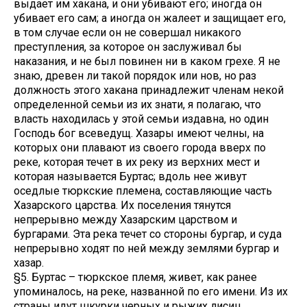
выдает им хакана, и они убивают его; иногда он
убивает его сам; а иногда он жалеет и защищает его,
в том случае если он не совершал никакого
преступления, за которое он заслуживал бы
наказания, и не был повинен ни в каком грехе. Я не
знаю, древен ли такой порядок или нов, но раз
должность этого хакана принадлежит членам некой
определенной семьи из их знати, я полагаю, что
власть находилась у этой семьи издавна, но один
Господь бог всеведущ. Хазары имеют челны, на
которых они плавают из своего города вверх по
реке, которая течет в их реку из верхних мест и
которая называется Буртас; вдоль нее живут
оседлые тюркские племена, составляющие часть
Хазарского царства. Их поселения тянутся
непрерывно между Хазарским царством и
бургарами. Эта река течет со стороны бургар, и суда
непрерывно ходят по ней между землями бургар и
хазар.
§5. Буртас – тюркское племя, живет, как ранее
упоминалось, на реке, названной по его имени. Из их
страны идут шкурки черных и рыжих лисиц,