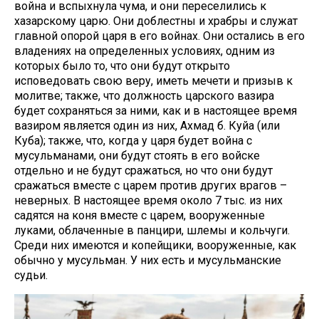
война и вспыхнула чума, и они переселились к
хазарскому царю. Они доблестны и храбры и служат
главной опорой царя в его войнах. Они остались в его
владениях на определенных условиях, одним из
которых было то, что они будут открыто
исповедовать свою веру, иметь мечети и призыв к
молитве; также, что должность царского вазира
будет сохраняться за ними, как и в настоящее время
вазиром является один из них, Ахмад б. Куйа (или
Куба); также, что, когда у царя будет война с
мусульманами, они будут стоять в его войске
отдельно и не будут сражаться, но что они будут
сражаться вместе с царем против других врагов –
неверных. В настоящее время около 7 тыс. из них
садятся на коня вместе с царем, вооруженные
луками, облаченные в панцири, шлемы и кольчуги.
Среди них имеются и копейщики, вооруженные, как
обычно у мусульман. У них есть и мусульманские
судьи.