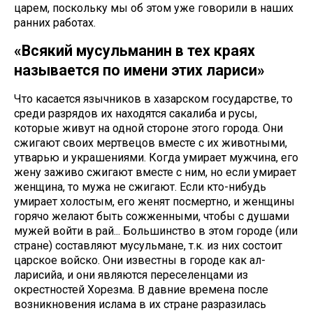
царем, поскольку мы об этом уже говорили в наших
ранних работах.
«Всякий мусульманин в тех краях
называется по имени этих лариси»
Что касается язычников в хазарском государстве, то
среди разрядов их находятся сакалиба и русы,
которые живут на одной стороне этого города. Они
сжигают своих мертвецов вместе с их животными,
утварью и украшениями. Когда умирает мужчина, его
жену заживо сжигают вместе с ним, но если умирает
женщина, то мужа не сжигают. Если кто-нибудь
умирает холостым, его женят посмертно, и женщины
горячо желают быть сожженными, чтобы с душами
мужей войти в рай... Большинство в этом городе (или
стране) составляют мусульмане, т.к. из них состоит
царское войско. Они известны в городе как ал-
ларисийа, и они являются переселенцами из
окрестностей Хорезма. В давние времена после
возникновения ислама в их стране разразилась