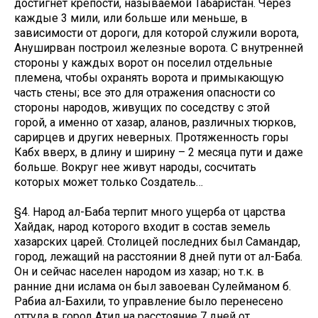
достигнет крепости, называемой Табаристан. Через
каждые 3 мили, или больше или меньше, в
зависимости от дороги, для которой служили ворота,
Ануширван построил железные ворота. С внутренней
стороны у каждых ворот он поселил отдельные
племена, чтобы охранять ворота и примыкающую
часть стены; все это для отражения опасности со
стороны народов, живущих по соседству с этой
горой, а именно от хазар, аланов, различных тюрков,
сарирцев и других неверных. Протяженность горы
Кабх вверх, в длину и ширину – 2 месяца пути и даже
больше. Вокруг нее живут народы, сосчитать
которых может только Создатель…
§4. Народ ал-Баба терпит много ущерба от царства
Хайдак, народ которого входит в состав земель
хазарских царей. Столицей последних был Самандар,
город, лежащий на расстоянии 8 дней пути от ал-Баба.
Он и сейчас населен народом из хазар; но т.к. в
ранние дни ислама он был завоеван Сулейманом б.
Рабиа ал-Бахили, то управление было перенесено
оттуда в город Атил на расстояние 7 дней от