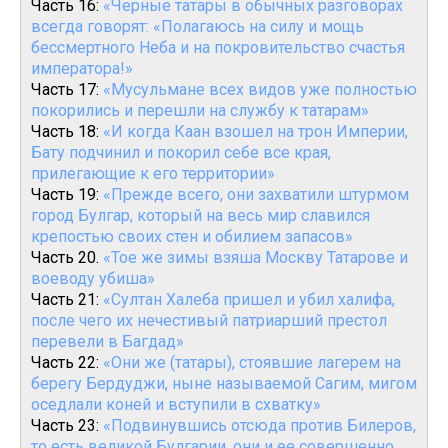
Часть 16:
«Черные татары в обычных разговорах
всегда говорят: «Полагаюсь на силу и мощь
бессмертного Неба и на покровительство счастья
императора!»
Часть 17:
«Мусульмане всех видов уже полностью
покорились и перешли на службу к татарам»
Часть 18:
«И когда Каан взошел на трон Империи,
Бату подчинил и покорил себе все края,
прилегающие к его территории»
Часть 19:
«Прежде всего, они захватили штурмом
город Булгар, который на весь мир славился
крепостью своих стен и обилием запасов»
Часть 20.
«Тое же зимы взяша Москву Татарове и
воеводу убиша»
Часть 21:
«Султан Халеба пришел и убил халифа,
после чего их нечестивый патриарший престол
перевели в Багдад»
Часть 22:
«Они же (татары), стоявшие лагерем на
берегу Бердуджи, ныне называемой Сагим, мигом
оседлали коней и вступили в схватку»
Часть 23:
«Подвинувшись отсюда против Билеров,
то есть великой Булгарии, они и ее совершенно