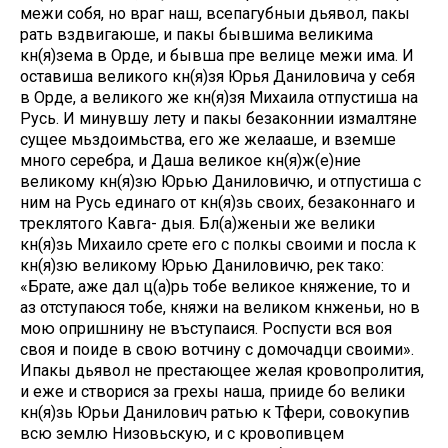
межи собя, но враг наш, всепагубныи дьявол, пакы
рать вздвигаюше, и пакы бывшима великима
кн(я)зема в Орде, и бывша пре велице межи има. И
оставиша великого кн(я)зя Юрья Даниловича у себя
в Орде, а великого же кн(я)зя Михаила отпустиша на
Русь. И минувшу лету и пакы безаконнии измалтяне
сущее мьздоимьства, его же желааше, и вземше
много серебра, и Даша великое кн(я)ж(е)ние
великому кн(я)зю Юрью Даниловичю, и отпустиша с
ним на Русь единаго от кн(я)зь своих, безаконнаго и
треклятого Кавга- дыя. Бл(а)женыи же велики
кн(я)зь Михаило срете его с полкы своими и посла к
кн(я)зю великому Юрью Даниловичю, рек тако:
«Брате, аже дал ц(а)рь тобе великое княжение, то и
аз отступаюся тобе, княжи на великом кнженьи, но в
мою опришнину не въступаися. Роспусти вся воя
своя и поиде в свою вотчину с домочадци своими».
Ипакы дьявол не престающее желая кровопролития,
и еже и створися за грехы наша, прииде бо велики
кн(я)зь Юрьи Данилович ратью к Тфери, совокупив
всю землю Низовьскую, и с кровопивцем