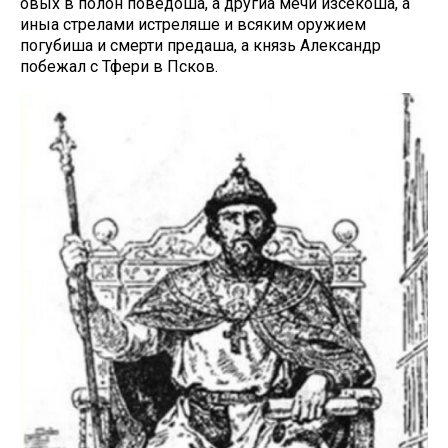
овых в полон поведоша, а другиа мечи изсекоша, а
иныа стрелами истреляше и всяким оружием
погубиша и смерти предаша, а князь Александр
побежал с Тфери в Псков.