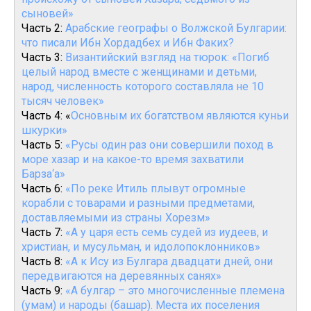
сыновей»
Часть 2:
Арабские географы о Волжской Булгарии:
что писали Ибн Хордадбех и Ибн Факих?
Часть 3:
Византийский взгляд на тюрок: «Погиб
целый народ вместе с женщинами и детьми,
народ, численность которого составляла не 10
тысяч человек»
Часть 4: «
Основным их богатством являются куньи
шкурки»
Часть 5:
«Русы один раз они совершили поход в
море хазар и на какое-то время захватили
Барза‘а»
Часть 6:
«По реке Итиль плывут огромные
корабли с товарами и разными предметами,
доставляемыми из страны Хорезм»
Часть 7:
«А у царя есть семь судей из иудеев, и
христиан, и мусульман, и идолопоклонников»
Часть 8:
«А к Ису из Булгара двадцати дней, они
передвигаются на деревянных санях»
Часть 9:
«А булгар – это многочисленные племена
(умам) и народы (башар). Места их поселения