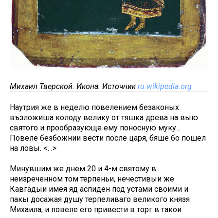
Михаил Тверской. Икона. Источник
ru.wikipedia.org
Наутрия же в неделю повелением безаконых
възложиша колоду велику от тяшка древа на выю
святого и прообразующе ему поносную муку...
Повеле безбожнии вести после царя, бяше бо пошел
на ловы. <. .>
Минувшим же днем 20 и 4-м святому в
неизреченном том терпеньи, нечестивыи же
Кавгадыи имея яд аспиден под устами своими и
пакы досажая душу терпеливаго великого князя
Михаила, и повеле его привести в торг в такои