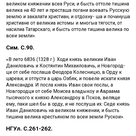
великом княжении всеа Руси, и бысть оттоле тишина
велика на 40 лет и престаша погани воевать Русскую
землю и закалати христиан, и отдохну- ша и починуша
христиане от великиа истомы и многыа тягости, от
насилиа Татарскаго, и бысть оттоле тишина велика по
всеи земли».
Сим. С.90.
«В лето 6836 (1328 г.). Ходи князь великии Иван
Даниловичь и Костянтин Михаиловичь, и Новгород-
ци от себе послаша Феодора Колесницю, в Орду к
цареви; и отпусти а царь Озбяк, и повеле искати князя
Александра. И посла князь Иван свои послы, а
Новгородци от себе Моисеа владыкоу и Авраама
тысячкого к князю Александроу в Псков, веляще
ему, паки шел бы в орду, и не послуша их. Седе князь
Иван Даниловичь на великом княжении, и бысть
тишина велика крестьяном по всеи земли Рускои».
НГУл. С.261-262.