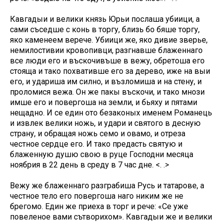
Кавгадыи и велики князь Юрьи послаша убиици, а
сами съседше с конь в торгу, близь бо бяше торгу,
яко каменеем верече. Убиици же, яко дивие зверье,
немилостивии кровопивци, разгнавше блаженнаго
все люди его и въскочивъше в вежу, обретоша его
стояща и тако похвативше его за дерево, иже на выи
его, и удариша им силно, и възломиша и на стену, и
проломися вежа. Он же пакы въскочи, и тако мнози
имше его и повергоша на земли, и бьяху и пятами
нещадно. И се един ото безаконых именем Романець
и извлек велики ножь, и удари и святого в десную
страну, и обращая ножь семо и овамо, и отреза
честное сердце его. И тако предасть святую и
блаженную душю свою в руце Господни месяца
ноябрия в 22 день в среду в 7 час дне. <. .>
Вежу же блаженнаго разграбиша Русь и татарове, а
честное тело его повергоша наго никим же не
брегомо. Един же приеха в торг и рече: «Се уже
повеленое вами сътворихом». Кавгадыи же и велики