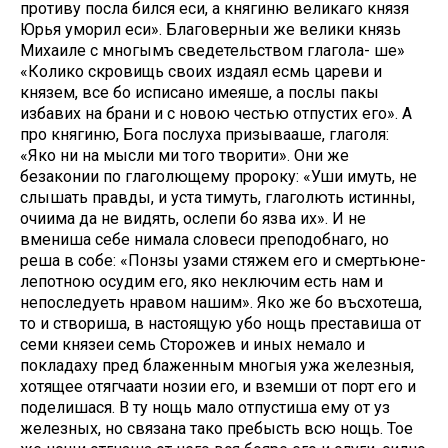
противу посла бился еси, а княгиню великаго князя
Юрья уморил еси». Благоверныи же велики князь
Михаиле с многымъ сведетельством глагола- ше»
«Колико скровищь своих издаял есмь цареви и
князем, все бо исписано имеяше, а послы пакы
избавих на брани и с новою честью отпустих его». А
про княгиню, Бога послуха призывааше, глаголя:
«Яко ни на мысли ми того творити». Они же
безаконии по глаголющему пророку: «Уши имуть, не
слышать правды, и уста тимуть, глаголють истинны,
очиима да не видять, ослепи бо язва их». И не
вмениша себе нимала словеси преподобнаго, но
реша в собе: «Понзы узами стяжем его и смертьюне-
лепотною осудим его, яко неключим есть нам и
непоследуеть нравом нашим». Яко же бо въсхотеша,
то и створиша, в настоящую убо нощь преставиша от
семи князеи семь Сторожев и иных немало и
покладаху пред блаженным многыя ужа железныя,
хотящее отягчаати нозии его, и вземши от порт его и
поделишася. В ту нощь мало отпустиша ему от уз
железных, но связана тако пребысть всю нощь. Тое