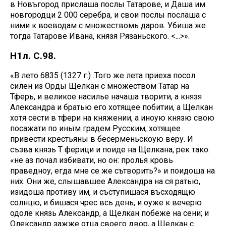
в Новъгород прислаша послы Татарове, и Даша им
новгородци 2 000 серебра, и свои послы послаша с
ними к воеводам с множествомь даров. Убиша же
тогда Татарове Ивана, князя Рязаньского. <...>».
Н1л. С.98.
«В лето 6835 (1327 г.) .Того же лета приеха посол
силен из Орды Щелкан с множеством Татар на
Тферь, и великое насилье начаша творити, а князя
Александра и братью его хотящее побитии, а Щелкан
хотя сести в тфери на княжении, а иноую князю свою
посажати по иным градем Русским, хотящее
привести крестьяны в бесерменьскоую веру. И
съзва князь Т ферици и поиде на Щелкана, рек тако:
«не аз почал избивати, но он: пролья кровь
праведноу, егда мне се же сътворить?» и поидоша на
них. Они же, слышавшее Александра на ся ратью,
изидоша противу им, и съступишася въсходящю
солнцю, и бишася чрес всь день, и оуже к вечерю
одоле князь Александр, а Щелкан побеже на сени; и
Олександр зажже отца своего двор, а Щелкан с