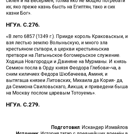
силен и на Бесермен, толма яко не мощно погребати
их; яко преже казнь бысть на Египтян, тако и сих
казни Бог».
НГУл. С.276.
«В лето 6857 (1349 г.). Прииде король Краковьскыи, и
взя лестью землю Волыньскую, и много зла
крестьяном сътвори, а церкви крестьяньскиа
претвори на Латыньское богомерьское служение.
Ходиша Новгородци и Двиняне на Мурманы. И князь
Семион посла в Орду князя Феодора Глебови¬ча, а
сним киличиех Федора Шюбачеева, Аминя; и
вытягаша князеи Литовских, Михаила да Кория- да,
да Семиона Свиловьскаго, Аикша; и приведени быша
на Москву послом царевым Тотоуемь».
НГУл. С.279.
Подготовил
: Искандер Измайлов
Источник
: История татар с древнейших времён в