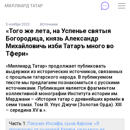
МИЛЛИАРД ТАТАР
5 ноября 2023
Источники
«Того же лета, на Успенье святыя
Богородица, князь Александр
Михайловичь изби Татаръ много во
Тфери»
«Миллиард.Татар» продолжает публиковать
выдержки из исторических источников, связанных
с прошлым татарского народа. В публикуемом
тексте мы предлагаем познакомиться с русскими
источниками. Публикация является фрагментом
коллективной монографии Института истории им.
Марджани – «История татар с древнейших времён в
семи томах. Том III. Улус Джучи (Золотая Орда). XIII
– середина XV в.».
Часть 1:
Письмо Иосифа, сына Аарона: «Я
происхожу от сыновей Хазара, седьмого из