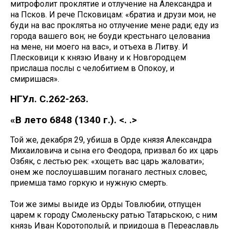
митрофолит проклятие и отлучение на Александра и
на Псков. И рече Псковицам: «братиа и друзи мои, не
буди на вас проклятьа но отлучение мене ради; еду из
города вашего вон; не боуди крестьнаго целованиа
на мене, ни моего на вас», и отъеха в Литву. И
Плесковици к князю Ивану и к Новгородцем
прислаша послы с челобитием в Опокоу, и
смиришася».
НГУл. С.262-263.
«В лето 6848 (1340 г.). <. .>
Той же, декабря 29, убиша в Орде князя Александра
Михаиловича и сына его Феодора, призвал бо их царь
Озбяк, с лестью рек: «хощеть вас царь жаловати»;
онем же послоушавшим поганаго лестных словес,
приемша тамо горкую и нужную смерть.
Тои же зимы выиде из Орды Товлюбии, отпущен
царем к городу Смоленьску ратью Татарьскою, с ним
князь Иван Коротополый, и приидоша в Переаславль