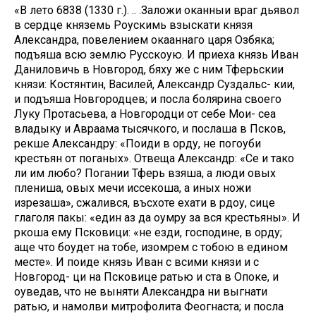
«В лето 6838 (1330 г.). .. .Заложи оканныи враг дьявол
в сердце княземь Роускимь взыскати князя
Александра, повелением окааннаго царя Озбяка;
подъяша всю землю Русскоую. И приеха князь Иван
Даниловичь в Новгород, бяху же с ним Тферьскии
князи: Костянтин, Василей, Александр Суздальс- кии,
и подъяша Новгородцев; и посла болярина своего
Луку Протасьева, а Новгородци от себе Мои- сеа
владыку и Авраама тысячкого, и послаша в Псков,
рекше Александру: «Поиди в орду, не погоуби
крестьян от поганых». Отвеща Александр: «Се и тако
ли им любо? Погании Тферь взяша, а люди овых
плениша, овых мечи иссекоша, а иных ножи
изрезаша», сжалився, въсхоте ехати в рдоу, сице
глаголя пакы: «един аз да оумру за вся крестьяны». И
ркоша ему Псковици: «не езди, господине, в орду;
аще что боудет на тобе, изомрем с тобою в едином
месте». И поиде князь Иван с всими князи и с
Новгород- ци на Псковице ратью и ста в Опоке, и
оуведав, что не выняти Александра ни выгнати
ратью, и намолви митрофолита Феогнаста; и посла