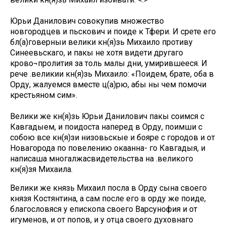
Юрьи Данилович совокупив множество
новгородцев и пьскович и поиде к Тфери. И срете его
бл(а)говерныи велики кн(я)зь Михаило противу
Синеевьскаго, и пакы не хотя видети другаго
крово¬пролития за толь малы дни, умирившееся. И
рече .великии кн(я)зь Михаило: «Поидем, брате, оба в
Орду, жалуемся вместе ц(а)рю, абы ны чем помочи
крестьяном сим».
Велики же кн(я)зь Юрьи Данилович пакы соимся с
Кавгадыем, и поидоста наперед в Орду, поимши с
собою все кн(я)зи низовьскые и бояре с городов и от
Новагорода по повелению окаанна- го Кавгадыя, и
написаша многалжасвидетельства на .великого
кн(я)зя Михаила.
Велики же князь Михаил посла в Орду сына своего
князя Костянтина, а сам после его в орду же поиде,
благословяся у епископа своего Варсунофия и от
игуменов, и от попов, и у отца своего духовнаго