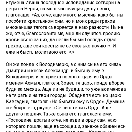
игумена Ивана последнее исповедание сотвори на
реци на Нерли, на мног час очищая душу свою,
глаголаше: «Аз, отче, аще много мыслив, како бы ны
пособити крестьяном сим, но и моих ради грехов
множаишая тягота съворяется в наю разности. Ныне
же, отче, благословите мя, аще ли случится, пролию
кровь свою за них, да негли бы ми Господь отдал
грехов, аще сеи крестьяне се сколько почиют». И
еже и бысть молитвою его. <.>
Он же поиде к Володимерю, а с ним сына его князь
Дмитрии и князь Александр, и бывшу ему в
Володимери, и се приеха посол от царя из Орды
именем Ахмыл, глаголя: Зовеь тя царь, поиде вборзе,
буди за месяць. Аще ли не будеши, то уже воимянова
на тя рать и на твои городы. Обадил тя есть ко царю
Кавгадыи, глаголя: «Не бывати ему в Орде». Думаша
же бояре его, ркуще: «Се сын твои в Орде. Аще
другаго пошли». Та же сына его глаголаста ему:
«Господине, драгыи отче, не езди в орду сам, наю
котораго пошли, аще въсхощеши, занеже обажен еси