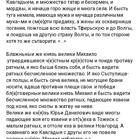
Кавгадыем, и множество татар и бесермен, и
мордвы, и начаша горо жещи и многа села. И бысть
туга немала, имающа мужа и мучаща различными
мука¬ми и см(е)рти предаяху, а жены их оскверниша
погании, пожгоша всю власть Тферьскую и до Волгы,
и поидоша на другую страну Волгы, и по тои стороне
хотя то же сътворити. <. .>
Блажньныи же князь велики Михаило
.утвердившееся ч(е)стным кр(е)стом и поиде противу
ратным, и яко быша близь собя, и бысть видети
ратных бесчисленное множество. И яко Съступиша-
ся полцы, и бысть сеча велика, не могущее брани
носити, вдаша противни плещи свои .и победи
бл(а)говерныи велики князь Михаил и бысть видети
бесчисленное множество ратных, падающее язвени
под кони, яко снопы в жатву на ниве.
Велики же кн(я)зь Юрьи Данилович виде многы
падающее воя его язвени и от(ъ)еха в Тожеск с
малым ратных, и оттоле еха в велики Новгород. А
окааннаго же Кавгадыя с другы его не повеле
велики кн(я)зь Михаил избивати. <.>