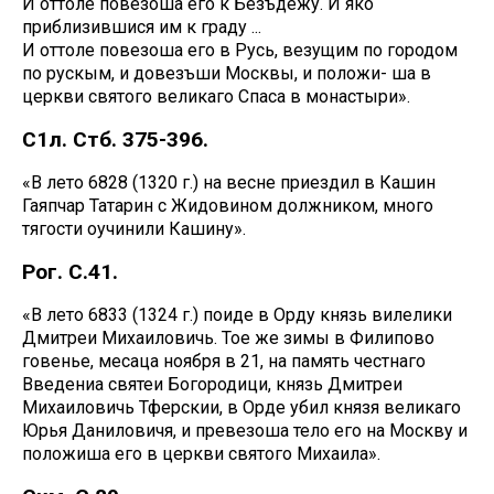
И оттоле повезоша его к Безъдежу. И яко
приблизившися им к граду ...
И оттоле повезоша его в Русь, везущим по городом
по рускым, и довезъши Москвы, и положи- ша в
церкви святого великаго Спаса в монастыри».
С1л. Стб. 375-396.
«В лето 6828 (1320 г.) на весне приездил в Кашин
Гаяпчар Татарин с Жидовином должником, много
тягости оучинили Кашину».
Рог. С.41.
«В лето 6833 (1324 г.) поиде в Орду князь вилелики
Дмитреи Михаиловичь. Тое же зимы в Филипово
говенье, месаца ноября в 21, на память честнаго
Введениа святеи Богородици, князь Дмитреи
Михаиловичь Тферскии, в Орде убил князя великаго
Юрья Даниловичя, и превезоша тело его на Москву и
положиша его в церкви святого Михаила».