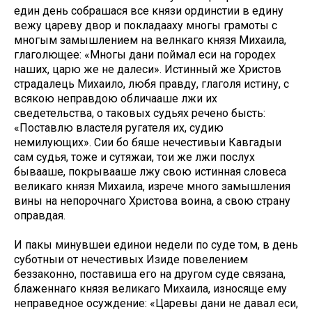
един день собрашася все князи ординстии в едину
вежу цареву двор и покладааху многы грамоты с
многым замышлением на велнкаго князя Михаила,
глаголющее: «Многы дани поймал еси на городех
наших, царю же не далеси». Истинный же Христов
страдалець Михаило, любя правду, глаголя истину, с
всякою неправдою обличааше лжи их
сведетельства, о таковых судьях речено бысть:
«Поставлю властеля ругателя их, судию
немилующих». Сии бо бяше нечестивыи Кавгадыи
сам судья, тоже и сутяжаи, тои же лжи послух
бывааше, покрывааше лжу свою истинная словеса
великаго князя Михаила, изрече много замышления
вины на непорочнаго Христова воина, а свою страну
оправдая.
И пакы минувшеи единои недели по суде том, в день
суботныи от нечестивых Изиде повелением
беззаконно, поставиша его на другом суде связана,
блаженнаго князя великаго Михаила, износяще ему
неправедное осуждение: «Царевы дани не давал еси,