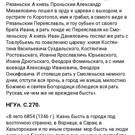
Рязаньски. А князь Проньскии Александр
Михаиловичь пошел в орду к цареви с выходом, и
оустрете го Коротопол, имя и грабил, а самого веде в
Рязаньскии Переяславль, и тоу оубьен от своего
брата Ивана, а рать поиде ис Переяславля ко Смо-
леньскоу. А князь Иван Даниловичь послал же рать с
Товлубьемь по повелению цареву: князя Костян-
тина Васильевича Суздальского, Костянтина
Ростовьскаго, Иоанна Ярославличь Юрьевского,
Иоана Дрютьскаго, Феодора Фоминьскаго, а с ними
воевода Александр Ивановичь, Феодора
Онкифовича. И стоявше рать у Смоленьска немного
днии, отступи вся прочь, а город не взяша; милостию
Божиею и святеи Богородици сблюдеся вся рать
Рускаа, ни чем же не вреждена бысть».
НГУл. С.270.
«В лето 6854 (1346 г.) .Казнь бысть в городи под
восточною страною, в Ворнаце, в Сараи, в
Хазьторокани и по иным странам: мор бысть на люди