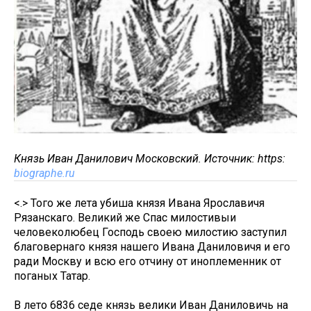
Князь Иван Данилович Московский. Источник: https:
biographe.ru
<.> Того же лета убиша князя Ивана Ярославичя
Рязанскаго. Великий же Спас милостивыи
человеколюбец Господь своею милостию заступил
благовернаго князя нашего Ивана Даниловичя и его
ради Москву и всю его отчину от иноплеменник от
поганых Татар.
В лето 6836 седе князь велики Иван Даниловичь на