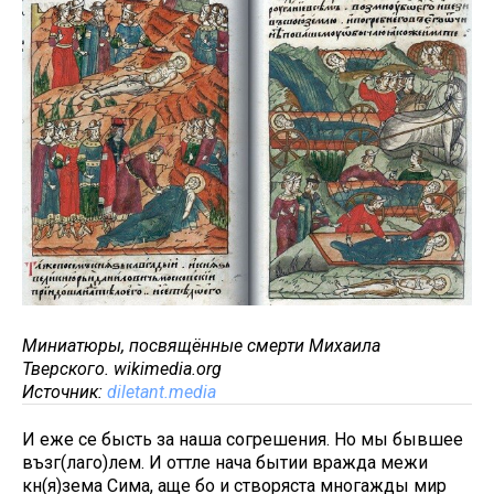
Миниатюры, посвящённые смерти Михаила
Тверского. wikimedia.org
Источник:
diletant.media
И еже се бысть за наша согрешения. Но мы бывшее
възг(лаго)лем. И оттле нача бытии вражда межи
кн(я)зема Сима, аще бо и створяста многажды мир