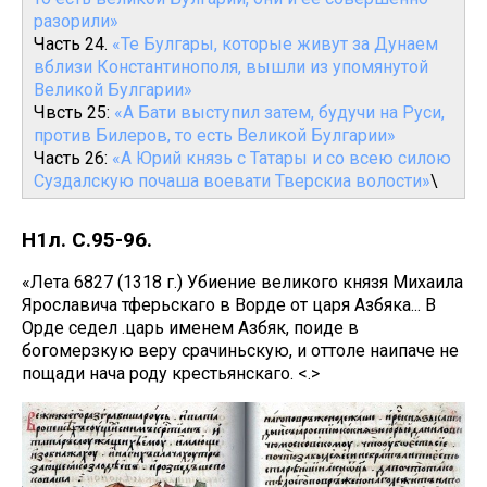
разорили»
Часть 24.
«Те Булгары, которые живут за Дунаем
вблизи Константинополя, вышли из упомянутой
Великой Булгарии»
Чвсть 25:
«А Бати выступил затем, будучи на Руси,
против Билеров, то есть Великой Булгарии»
Часть 26:
«А Юрий князь с Татары и со всею силою
Суздалскую почаша воевати Тверскиа волости»
\
Н1л. С.95-96.
«Лета 6827 (1318 г.) Убиение великого князя Михаила
Ярославича тферьскаго в Ворде от царя Азбяка... В
Орде седел .царь именем Азбяк, поиде в
богомерзкую веру срачиньскую, и оттоле наипаче не
пощади нача роду крестьянскаго. <.>