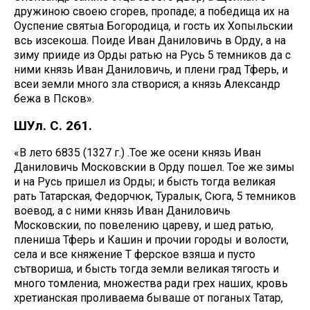
дружиною своею сгорев, пропаде; а победища их на
Оуспение святыа Богородица, и гость их Хопыльскии
всь изсекоша. Поиде Иван Даниловичь в Орду, а на
зиму прииде из Орды ратью на Русь 5 темников да с
ними князь Иван Даниловичь, и плени град Тферь, и
всеи земли много зла створися; а князь Александр
бежа в Псков».
ШУл. С. 261.
«В лето 6835 (1327 г.) .Тое же осени князь Иван
Даниловичь Московскии в Орду пошел. Тое же зимы
и на Русь пришел из Орды; и бысть тогда великая
рать Татарская, Федорчюк, Туралык, Сюга, 5 темников
воевод, а с ними князь Иван Даниловичь
Московскии, по повелению цареву, и шед ратью,
плениша Тферь и Кашин и прочии городы и волости,
села и все княжение Т ферское взяша и пусто
сътвориша, и бысть тогда земли великая тягость и
много томлениа, множества ради грех наших, кровь
хретианская проливаема бываше от поганых Татар,