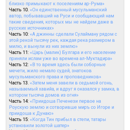
близко примыкают к поселениям ар-Рума»
Часть 10.
«Он единственный мусульманский
автор, побывавший на Руси и сообщающий нам
такие сведения, которых мы не найдем даже в
русских источниках»
Часть 10:
«А джинны сделали Сулайману рядом с
этой рекой тысячу рек, каждая река размером в
милю, и вынули из них землю»
Часть 11:
«Царь (малик) Булгара и его население
приняли ислам уже во времена ал-Муктадира»
Часть 12:
«В то время здесь были соборные
мечети, жило немало судей, знатоков
мусульманского права и проповедников»
Часть 13.
«Затем меня завели в седьмой огонь,
называемый хавийа, и вдруг я оказался у замка, в
котором тысяча домов из огня»
Часть 14:
«Приидоша Печенези первое на
Роускую землю и сотворивше миръ со Игоре и
приидоша к Дунаю»
Часть 15:
«Когда Тин прибыл в степи, татары
установили золотой шатер»