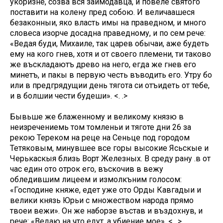
укоризне, созва вся заимодавца, и повеле святого
поставити на колену пред собою. И величаашеся
безаконныи, яко власть имы на праведном, и много
словеса изорче досадна праведному, и по сем рече:
«Ведая буди, Михаиле, так царев обычаи, аже будеть
ему на кого гнев, хотя и от своего племени, ти таково
же въскладаютъ древо на него, егда же гнев его
минетъ, и пакы в первую честь въводить его. Утру бо
или в предгрядущии день тягота си отъидеть от тебе,
и в болшии чести будеши». <. .>
Бывьше же блаженному и великому князю в
неизречениемь том томленьи и тяготе дни 26 за
рекою Тереком на реце на Сеньце под городом
Тетяковым, минувшее все горы высокие Ясьскые и
Черькаскыя близь Ворт Железных. В среду рану .в от
час един ото отрок его, въскочив в вежу
обледившим лицеем и измолкъним голосом:
«Господине княже, едет уже ото Орды Кавгадыи и
велики князь Юрьи с множеством народа прямо
твоеи вежи». Он же наборзе въстав и въздохнув, и
рече: «Ведаю на что едут, а убиение мое». <. .>