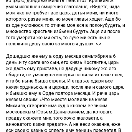
ко царю, дондеже минеть гнев его». Крепким ж
умом исполнен смирения глаголаше; «Видете, чада
мои, яко не требует вас царь, детьи моих, ни иного
которого, разве меня, но моея главы хощет. Аще бо
аз сде уклонюся, то отчина моя вся в полонубудеть, и
множество крестьян избьени будуть. Аще ли после
того умерети же ми есть, то луче ми есть ныне
положити душу свою за многыя душа». <.>
Дошедшю же ему в орду месяца семьтябрия в 6
день .и ту срете его сын, его князь Костянтин, царь
же дасть ему пристава, не дадущу никому же его
обидети, се умякнуша исперва словеса их паче олея,
и та бо ныне быша стрелы. И егда же одари все
князи ординьскыя и царици, после же и самого царя,
и бывшю ему в Орде полтора месяца. И рече царь
князем своим: «Что миестя молвили на князя
Михаила, створите има суд с князем великим
московскым Юрьем Даниловичем, да котораго
правду скажете мне, того хочю жаловати, а
виноватого казни предати». А не веси окаание, еже
еси своею казнью сплелъ ему венець пресветел. В