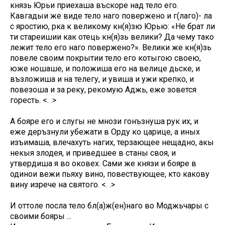
князь Юрьи приехаша въскоре над тело его.
Кавгадыи же виде тело наго повержено и г(лаго)- ла
с яростию, рка к великому кн(я)зю Юрью: «Не брат ли
ти стареишии как отець кн(я)зь велики? Да чему тако
лежит тело его наго повержено?». Велики же кн(я)зь
повеле своим покрытии тело его котыгою своею,
юже ношаше, и положиша его на велице дьске, и
възложиша и на телегу, и увиша и ужи крепко, и
повезоша и за реку, рекомую Аджь, еже зовется
горесть. <. .>
А бояре его и слугы не мнози гонъзнуша рук их, и
еже деръзнули убежати в Орду ко царице, а иных
изъимаша, влечахуть нагих, терзающее нещадно, акы
некыя злодея, и приведшее в станы своя, и
утвердиша я во оковех. Сами же князи и бояре в
одинои вежи пьяху вино, повествующее, кто какову
вину изрече на святого. <. .>
И оттоле посла тело бл(а)ж(ен)наго во Моджьчары с
своими бояры ...