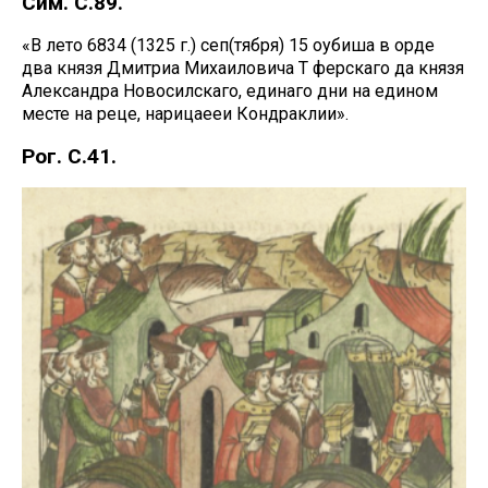
Сим. С.89.
«В лето 6834 (1325 г.) сеп(тября) 15 оубиша в орде
два князя Дмитриа Михаиловича Т ферскаго да князя
Александра Новосилскаго, единаго дни на едином
месте на реце, нарицаееи Кондраклии».
Рог. С.41.