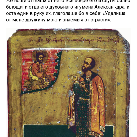
же нощи отгнаша от него вся бояре его и слуги, силно
бьющи, и отца его духовнаго игумена Алексан¬дра, и
оста един в руку их, глаголаше бо в себе: «Удалиша
от мене дружину мою и знаемыя от страсти».