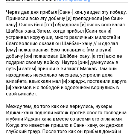
Через два дня прибыл [Саин-] хан, увидел эту победу.
Принесли всю эту добычу [и] преподнесли [ее Саин-
хану]. Очень был [тот] обрадован [и] очень восхвалял
Шайбан-хана. Затем, когда прибыл [Саин-хан и]
устраивал корунуши, много различных милостей и
благоволение оказал он Шайбан- хану // и сделал
[ему] пожалования. Всю попавшую [им в руки]
добычу [он] пожаловал Шайбан- хану, [а тот] всю ее
подарил своему войску. Наутро [они] двинулись в
путь [и затем] пришли в вилайет Маскав. Там они
находились несколько месяцев, устроили дела
вилайета, взыскали мал [и] харадж, поставили даруга
[и] хакимов и с победой и одолением вернулись в
свой вилайет.
Между тем, до того как они вернулись, нукеры
Иджан-хана подняли мятеж против своего господина
и убили Иджан-хана вместе со всеми его огланами.
Когда это известие пришло к Саин- хану, он держал
глубокий траур. После того как он прибыл домой и