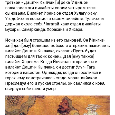
третьей - Дашт-и Кыпчак [и] река ‘Идил, он
пожаловал эти вилайеты своим четырем-пяти
сыновьям. Вилайет Ирака он отдал Хулагу-хану.
Угедей-хана поставил в своем вилайете. Тули-хана
держал около себя. Чагатай-хану отдал вилайеты
Бухары, Самарканда, Хорасана и Хисара.
Йочи-хан был старшим из его сыновей. Он [Чингиз-
хан] дал [ему] большое войско и отправил, назначив в
вилайет Дашт-и Кыпчака, сказал: «Пусть будет
пастбищем для твоих коней». Дал [ему также]
вилайет Хорезма. Когда Йочи-хан отправился в
вилайет Дашт-и Кыпчака, он достиг Улуг- Тага,
который известен. Однажды, когда он охотился в
горах, ему повстречалось стадо марал-кийиков.
Преследуя его и пуская стрелы, он свалился с коня,
свернул себе шею и умер.