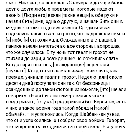
смог. Наконец он повелел: «С вечера и до зари бейте
друг о друга любые предметы, которые издают
звон!». [Люди его] взяли [такие вещи] в обе руки и
начали бить [ими] одна о другую, и начали бить они в
медные котлы, подносы и чаши. Среди войска
поднялись такие гвалт и грохот, что задрожали земля
[и] небо [и] оглохли уши. Осажденные в страшной
панике начали метаться во все стороны, вопрошая,
что же случилось. В ту ночь тот гвалт и грохот не
стихали до зари, а осажденные не ложились спать.
Когда заря занялась, [осаждающие] перестали
[шуметь]. Когда опять настал вечер, они опять, как
прежде, учинили гвалт и грохот. Неделю [или] около
десяти дней поступали они так. От бессонницы
осажденные до такой степени изнемогли, [что] начали
говорить: «Если бы они намеревались что-то
предпринять, [то уже] предприняли бы. Вероятно, есть
у них в такое время года такой обряд и [такой]
обычай», – и успокоились. Когда Шайбан-хан узнал,
что они успокоились, он собрал свое войско. Говорят,
что та крепость находилась на голой скале. В эту ночь