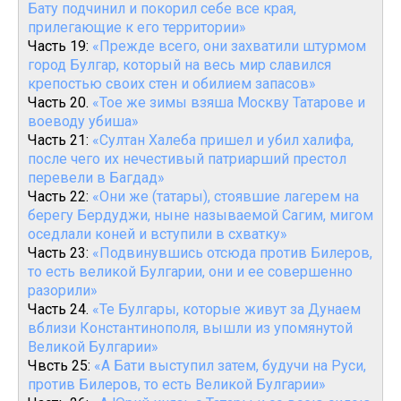
Бату подчинил и покорил себе все края,
прилегающие к его территории»
Часть 19:
«Прежде всего, они захватили штурмом
город Булгар, который на весь мир славился
крепостью своих стен и обилием запасов»
Часть 20.
«Тое же зимы взяша Москву Татарове и
воеводу убиша»
Часть 21:
«Султан Халеба пришел и убил халифа,
после чего их нечестивый патриарший престол
перевели в Багдад»
Часть 22:
«Они же (татары), стоявшие лагерем на
берегу Бердуджи, ныне называемой Сагим, мигом
оседлали коней и вступили в схватку»
Часть 23:
«Подвинувшись отсюда против Билеров,
то есть великой Булгарии, они и ее совершенно
разорили»
Часть 24.
«Те Булгары, которые живут за Дунаем
вблизи Константинополя, вышли из упомянутой
Великой Булгарии»
Чвсть 25:
«А Бати выступил затем, будучи на Руси,
против Билеров, то есть Великой Булгарии»