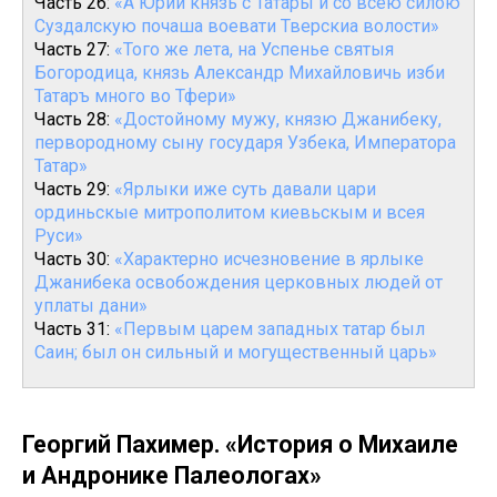
Часть 26:
«А Юрий князь с Татары и со всею силою
Суздалскую почаша воевати Тверскиа волости»
Часть 27:
«Того же лета, на Успенье святыя
Богородица, князь Александр Михайловичь изби
Татаръ много во Тфери»
Часть 28:
«Достойному мужу, князю Джанибеку,
первородному сыну государя Узбека, Императора
Татар»
Часть 29:
«Ярлыки иже суть давали цари
ординьскые митрополитом киевьскым и всея
Руси»
Часть 30:
«Характерно исчезновение в ярлыке
Джанибека освобождения церковных людей от
уплаты дани»
Часть 31:
«Первым царем западных татар был
Саин; был он сильный и могущественный царь»
Георгий Пахимер. «История о Михаиле
и Андронике Палеологах»