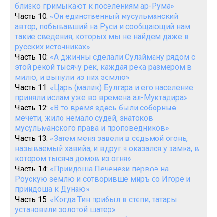
близко примыкают к поселениям ар-Рума»
Часть 10.
«Он единственный мусульманский
автор, побывавший на Руси и сообщающий нам
такие сведения, которых мы не найдем даже в
русских источниках»
Часть 10:
«А джинны сделали Сулайману рядом с
этой рекой тысячу рек, каждая река размером в
милю, и вынули из них землю»
Часть 11:
«Царь (малик) Булгара и его население
приняли ислам уже во времена ал-Муктадира»
Часть 12:
«В то время здесь были соборные
мечети, жило немало судей, знатоков
мусульманского права и проповедников»
Часть 13.
«Затем меня завели в седьмой огонь,
называемый хавийа, и вдруг я оказался у замка, в
котором тысяча домов из огня»
Часть 14:
«Приидоша Печенези первое на
Роускую землю и сотворивше миръ со Игоре и
приидоша к Дунаю»
Часть 15:
«Когда Тин прибыл в степи, татары
установили золотой шатер»