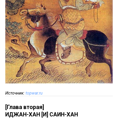
Источник:
topwar.ru
[Глава вторая]
ИДЖАН-ХАН [И] САИН-ХАН