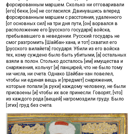
форсированным маршем. Сколько ни отговаривали
[его] беки, [он] не согласился. Двинувшись вперед
форсированным маршем с расстояния, удаленного
[от основных сил] на три дня пути, [он] ворвался в
расположение его [русского государя] войска,
пребывавшего в неведении. Русский государь не
смог разгромить [Шайбан-хана, и тот] схватил его
[русского вилайета] государя. Убили из его войска
тех, кому суждено было быть убитыми, [а] остальных
взяли в полон. Столько досталось [им] имущества и
снаряжения, кольчуг [и] панцирей, что не было тому
ни числа, ни счета. Однако Шайбан-хан повелел,
чтобы ни единая вещь и [предмет] снаряжения,
которые попали [в руки] каждому человеку, не были
присвоены [и] чтобы их все принесли. Говорят, [что]
из каждого рода [вещей] нагромоздили груду. Было
[этих] груд без счета.