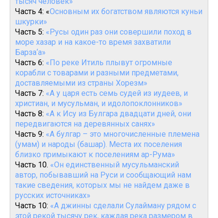
тысяч человек»
Часть 4: «
Основным их богатством являются куньи
шкурки»
Часть 5:
«Русы один раз они совершили поход в
море хазар и на какое-то время захватили
Барза‘а»
Часть 6:
«По реке Итиль плывут огромные
корабли с товарами и разными предметами,
доставляемыми из страны Хорезм»
Часть 7:
«А у царя есть семь судей из иудеев, и
христиан, и мусульман, и идолопоклонников»
Часть 8:
«А к Ису из Булгара двадцати дней, они
передвигаются на деревянных санях»
Часть 9:
«А булгар – это многочисленные племена
(умам) и народы (башар). Места их поселения
близко примыкают к поселениям ар-Рума»
Часть 10.
«Он единственный мусульманский
автор, побывавший на Руси и сообщающий нам
такие сведения, которых мы не найдем даже в
русских источниках»
Часть 10:
«А джинны сделали Сулайману рядом с
этой рекой тысячу рек, каждая река размером в