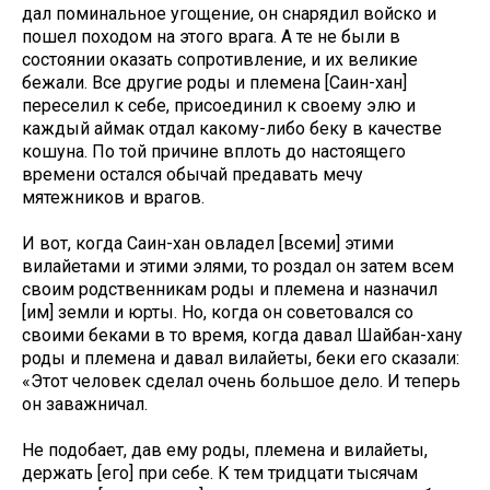
дал поминальное угощение, он снарядил войско и
пошел походом на этого врага. А те не были в
состоянии оказать сопротивление, и их великие
бежали. Все другие роды и племена [Саин-хан]
переселил к себе, присоединил к своему элю и
каждый аймак отдал какому-либо беку в качестве
кошуна. По той причине вплоть до настоящего
времени остался обычай предавать мечу
мятежников и врагов.
И вот, когда Саин-хан овладел [всеми] этими
вилайетами и этими элями, то роздал он затем всем
своим родственникам роды и племена и назначил
[им] земли и юрты. Но, когда он советовался со
своими беками в то время, когда давал Шайбан-хану
роды и племена и давал вилайеты, беки его сказали:
«Этот человек сделал очень большое дело. И теперь
он заважничал.
Не подобает, дав ему роды, племена и вилайеты,
держать [его] при себе. К тем тридцати тысячам