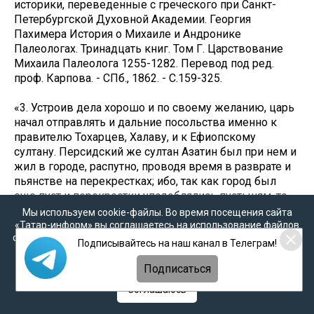
историки, переведенные с греческого при Санкт-
Петербургской Духовной Академии. Георгия
Пахимера История о Михаиле и Андронике
Палеологах. Тринадцать книг. Том Г. Царствование
Михаила Палеолога 1255-1282. Перевод под ред.
проф. Карпова. - СПб., 1862. - С.159-325.
«3. Устроив дела хорошо и по своему желанию, царь
начал отправлять и дальние посольства именно к
правителю Тохарцев, Халаву, и к Ефиопскому
султану. Персидский же султан Азатин был при нем и
жил в городе, распутно, проводя время в разврате и
пьянстве на перекрестках; ибо, так как город был
еще пуст и перекрестки уподоблялись пустыням, то
он, бесстыдно садясь там с большою толпою
Мы используем cookie-файлы. Во время посещения сайта
приближенных, предавался Дионисовым оргиям и
«Татар-информ» вы соглашаетесь на использование файлов
cookie в соответствии с настоящим уведомлением, согласием
пьянству. Итак к тем царь отправлял посольства и
Подписывайтесь на наш канал в Телеграм!
на
обработку персональных данных
,
Политикой о
обратно оттуда принимал послов.
персональных данных
и
Политикой конфиденциальности
Подписаться
За Халава выдавал он побочную свою дочь Марию,
Соглашаюсь
рожденную от Дипловатацины, и посредником при
этом назначил монаха и священника Принкип- са.