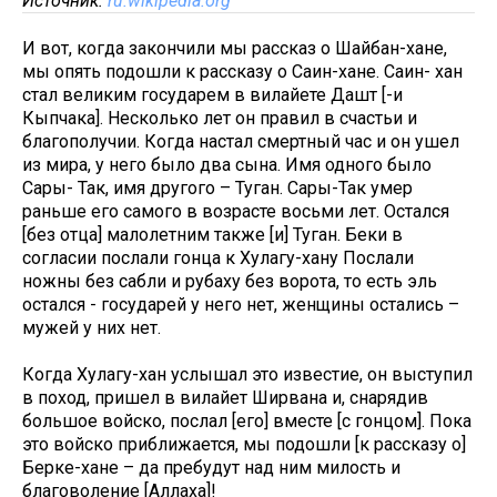
Источник:
ru.wikipedia.org
И вот, когда закончили мы рассказ о Шайбан-хане,
мы опять подошли к рассказу о Саин-хане. Саин- хан
стал великим государем в вилайете Дашт [-и
Кыпчака]. Несколько лет он правил в счастьи и
благополучии. Когда настал смертный час и он ушел
из мира, у него было два сына. Имя одного было
Сары- Так, имя другого – Туган. Сары-Так умер
раньше его самого в возрасте восьми лет. Остался
[без отца] малолетним также [и] Туган. Беки в
согласии послали гонца к Хулагу-хану Послали
ножны без сабли и рубаху без ворота, то есть эль
остался - государей у него нет, женщины остались –
мужей у них нет.
Когда Хулагу-хан услышал это известие, он выступил
в поход, пришел в вилайет Ширвана и, снарядив
большое войско, послал [его] вместе [с гонцом]. Пока
это войско приближается, мы подошли [к рассказу о]
Берке-хане – да пребудут над ним милость и
благоволение [Аллаха]!