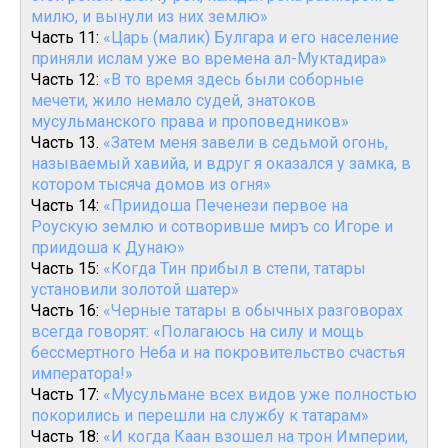
милю, и вынули из них землю»
Часть 11:
«Царь (малик) Булгара и его население
приняли ислам уже во времена ал-Муктадира»
Часть 12:
«В то время здесь были соборные
мечети, жило немало судей, знатоков
мусульманского права и проповедников»
Часть 13.
«Затем меня завели в седьмой огонь,
называемый хавийа, и вдруг я оказался у замка, в
котором тысяча домов из огня»
Часть 14:
«Приидоша Печенези первое на
Роускую землю и сотворивше миръ со Игоре и
приидоша к Дунаю»
Часть 15:
«Когда Тин прибыл в степи, татары
установили золотой шатер»
Часть 16:
«Черные татары в обычных разговорах
всегда говорят: «Полагаюсь на силу и мощь
бессмертного Неба и на покровительство счастья
императора!»
Часть 17:
«Мусульмане всех видов уже полностью
покорились и перешли на службу к татарам»
Часть 18:
«И когда Каан взошел на трон Империи,