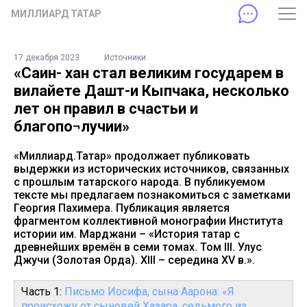
МИЛЛИАРД ТАТАР
17 декабря 2023
Источники
«Саин- хан стал великим государем в
вилайете Дашт-и Кыпчака, несколько
лет он правил в счастьи и
благопо¬лучии»
«Миллиард.Татар» продолжает публиковать
выдержки из исторических источников, связанных
с прошлым татарского народа. В публикуемом
тексте мы предлагаем познакомиться с заметками
Георгия Пахимера. Публикация является
фрагментом коллективной монографии Института
истории им. Марджани – «История татар с
древнейших времён в семи томах. Том III. Улус
Джучи (Золотая Орда). XIII – середина XV в.».
Часть 1:
Письмо Иосифа, сына Аарона: «Я
происхожу от сыновей Хазара, седьмого из