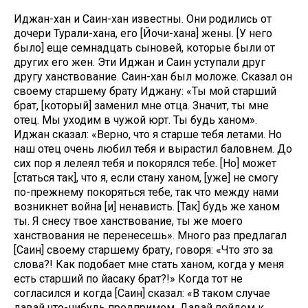
Иджан-хан и Саин-хан известны. Они родились от
дочери Турали-хана, его [Йочи-хана] жены. [У него
было] еще семнадцать сыновей, которые были от
других его жен. Эти Иджан и Саин уступали друг
другу ханствование. Саин-хан был моложе. Сказал он
своему старшему брату Иджану: «Ты мой старший
брат, [который] заменил мне отца. Значит, ты мне
отец. Мы уходим в чужой юрт. Ты будь ханом».
Иджан сказал: «Верно, что я старше тебя летами. Но
наш отец очень любил тебя и вырастил баловнем. До
сих пор я лелеял тебя и покорялся тебе. [Но] может
[статься так], что я, если стану ханом, [уже] не смогу
по-прежнему покоряться тебе, так что между нами
возникнет война [и] ненависть. [Так] будь же ханом
ты. Я снесу твое ханствование, ты же моего
ханствования не перенесешь». Много раз предлагал
[Саин] своему старшему брату, говоря: «Что это за
слова?! Как подобает мне стать ханом, когда у меня
есть старший по йасаку брат?!» Когда тот не
согласился и когда [Саин] сказал: «В таком случае
давай что-нибудь предпримем. Давай пойдем к