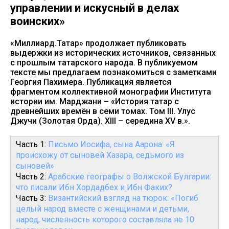
управлении и искусный в делах
воинских»
«Миллиард.Татар» продолжает публиковать
выдержки из исторических источников, связанных
с прошлым татарского народа. В публикуемом
тексте мы предлагаем познакомиться с заметками
Георгия Пахимера. Публикация является
фрагментом коллективной монографии Института
истории им. Марджани – «История татар с
древнейших времён в семи томах. Том III. Улус
Джучи (Золотая Орда). XIII – середина XV в.».
Часть 1:
Письмо Иосифа, сына Аарона: «Я
происхожу от сыновей Хазара, седьмого из
сыновей»
Часть 2:
Арабские географы о Волжской Булгарии:
что писали Ибн Хордадбех и Ибн Факих?
Часть 3:
Византийский взгляд на тюрок: «Погиб
целый народ вместе с женщинами и детьми,
народ, численность которого составляла не 10