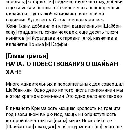
человек, [которых ты] недавно выделил ему, добавь
еще войска и пошли того человека в непокоренные
вилайеты. Пусть любой вилайет, который он
подчинит, будет его». Слова эти понравились
[Саин-]хану, добавил он к тем, выделенным [Шайбан-
хану] тридцати тысячам человек, еще десять тысяч
кыйатов [и] йуралдаев и отправил [его], назначив в
вилайеты Крыма [и] Каффы.
[Глава третья]
НАЧАЛО ПОВЕСТВОВАНИЯ О ШАЙБАН-
ХАНЕ
Много удивительных и поразительных дел совершил
Шайбан-хан. Одно дело из того числа припомнили мы
в этом кратком сочинении. Это одно дело его таково.
В вилайете Крыма есть мощная крепость из гранита
под названием Кырк-Иер, мощь и неприступность
которой известны во [всем] мире. Несколько лет
[Шайбан-хан] осаждал [ее и] штурмовал, [но] взять не