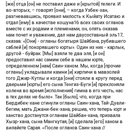
[же] отца [он] не поставил даже и [крытой] телеги. И
во-вторых, – говорят [они], – когда Узбек-хан,
разгневавшись, проявил милость к Кыйату Исатаю и
отдал [ему] в качестве кошуна16 всех своих огланов
вместе с их родами и племенами, он, опять оказав
нам почет и уважение, дал нам двусоставный эль17,
сказав: «[Они] - огланы богатыря Шайбана, рубившего
саблей [и] покорявшего юрты». Один из них - карлык,
другой - буйрак. [Мы] взяли те два эля, [и он]
предоставил нас самим себе в нашем юрте,
определенном [нам] Саин-ханом. Мы, когда [прочие
огланы] укладывали камни [и] кирпичи в мавзолей
того Джир-Кутлы и когда [они] стояли в кругу перед
дверьми [юрты] его сына Тенгиз-Буги [и] преклоняли
колена во время [исполнения] гимна в его честь, нас
в тех делах не было». Так [было], что, когда при
Бердибек-хане сгинули огланы Саин-хана, Тай-Дуали-
бегим, мать Джани-бек-хана, решив, что теперь юрт и
ханство достанутся огланам Шайбан-хана, призвала
Хызр-хана, сына Мангкутая, [и] сделала [его] ханом в
вилайете Сарая. «После огланов Саин-хана //