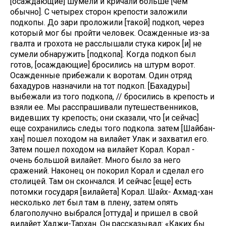
[осаждающие] шумели и кричали больше [чем
обычно]. С четырех сторон крепости заложили
подкопы. До зари проложили [такой] подкоп, через
который мог бы пройти человек. Осажденные из-за
гвалта и грохота не расслышали стука кирок [и] не
сумели обнаружить [подкопа]. Когда подкоп был
готов, [осаждающие] бросились на штурм ворот.
Осажденные прибежали к воротам. Один отряд
бахадуров назначили на тот подкоп. [Бахадуры]
выбежали из того подкопа, // бросились в крепость и
взяли ее. Мы расспрашивали путешественников,
видевших ту крепость; они сказали, что [и сейчас]
еще сохранились следы того подкопа. затем [Шайбан-
хан] пошел походом на вилайет Улак и захватил его.
Затем пошел походом на вилайет Корал. Корал -
очень большой вилайет. Много было за него
сражений. Наконец он покорил Корал и сделал его
столицей. Там он скончался. И сейчас [еще] есть
потомки государя [вилайета] Корал. Шайх- Ахмад-хан
несколько лет был там в плену, затем опять
благополучно выбрался [оттуда] и пришел в свой
вилайет Хаджи-Тархан. Он рассказывал: «Каких бы