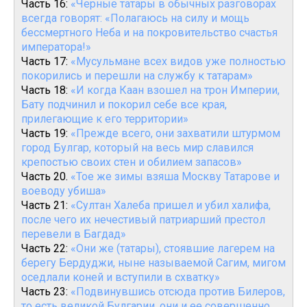
Часть 16:
«Черные татары в обычных разговорах
всегда говорят: «Полагаюсь на силу и мощь
бессмертного Неба и на покровительство счастья
императора!»
Часть 17:
«Мусульмане всех видов уже полностью
покорились и перешли на службу к татарам»
Часть 18:
«И когда Каан взошел на трон Империи,
Бату подчинил и покорил себе все края,
прилегающие к его территории»
Часть 19:
«Прежде всего, они захватили штурмом
город Булгар, который на весь мир славился
крепостью своих стен и обилием запасов»
Часть 20.
«Тое же зимы взяша Москву Татарове и
воеводу убиша»
Часть 21:
«Султан Халеба пришел и убил халифа,
после чего их нечестивый патриарший престол
перевели в Багдад»
Часть 22:
«Они же (татары), стоявшие лагерем на
берегу Бердуджи, ныне называемой Сагим, мигом
оседлали коней и вступили в схватку»
Часть 23:
«Подвинувшись отсюда против Билеров,
то есть великой Булгарии, они и ее совершенно