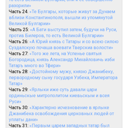
разорили»
Часть 24.
«Те Булгары, которые живут за Дунаем
вблизи Константинополя, вышли из упомянутой
Великой Булгарии»
Чвсть 25:
«А Бати выступил затем, будучи на Руси,
против Билеров, то есть Великой Булгарии»
Часть 26:
«А Юрий князь с Татары и со всею силою
Суздалскую почаша воевати Тверскиа волости»
Часть 27:
«Того же лета, на Успенье святыя
Богородица, князь Александр Михайловичь изби
Татаръ много во Тфери»
Часть 28:
«Достойному мужу, князю Джанибеку,
первородному сыну государя Узбека, Императора
Татар»
Часть 29:
«Ярлыки иже суть давали цари
ординьскые митрополитом киевьскым и всея
Руси»
Часть 30:
«Характерно исчезновение в ярлыке
Джанибека освобождения церковных людей от
уплаты дани»
Часть 31:
«Первым царем западных татар был