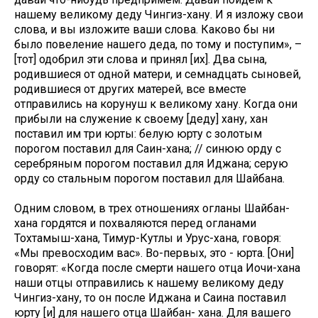
нашему великому деду Чингиз-хану. И я изложу свои
слова, и вы изложите ваши слова. Каково бы ни
было повеление нашего деда, по тому и поступим», –
[тот] одобрил эти слова и принял [их]. Два сына,
родившиеся от одной матери, и семнадцать сыновей,
родившиеся от других матерей, все вместе
отправились на корунуш к великому хану. Когда они
прибыли на служение к своему [деду] хану, хан
поставил им три юрты: белую юрту с золотым
порогом поставил для Саин-хана; // синюю орду с
серебряным порогом поставил для Иджана; серую
орду со стальным порогом поставил для Шайбана.
Одним словом, в трех отношениях огланы Шайбан-
хана гордятся и похваляются перед огланами
Тохтамыш-хана, Тимур-Кутлы и Урус-хана, говоря:
«Мы превосходим вас». Во-первых, это - юрта. [Они]
говорят: «Когда после смерти нашего отца Иочи-хана
наши отцы отправились к нашему великому деду
Чингиз-хану, то он после Иджана и Саина поставил
юрту [и] для нашего отца Шайбан- хана. Для вашего