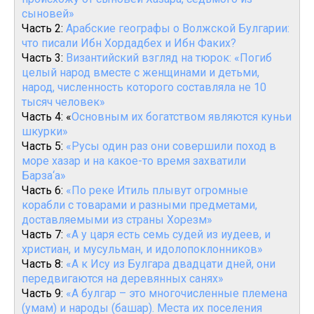
сыновей»
Часть 2:
Арабские географы о Волжской Булгарии:
что писали Ибн Хордадбех и Ибн Факих?
Часть 3:
Византийский взгляд на тюрок: «Погиб
целый народ вместе с женщинами и детьми,
народ, численность которого составляла не 10
тысяч человек»
Часть 4: «
Основным их богатством являются куньи
шкурки»
Часть 5:
«Русы один раз они совершили поход в
море хазар и на какое-то время захватили
Барза‘а»
Часть 6:
«По реке Итиль плывут огромные
корабли с товарами и разными предметами,
доставляемыми из страны Хорезм»
Часть 7:
«А у царя есть семь судей из иудеев, и
христиан, и мусульман, и идолопоклонников»
Часть 8:
«А к Ису из Булгара двадцати дней, они
передвигаются на деревянных санях»
Часть 9:
«А булгар – это многочисленные племена
(умам) и народы (башар). Места их поселения