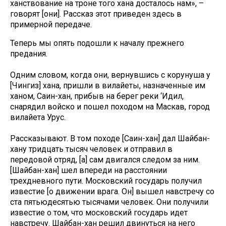
ханствование на троне того хана досталось нам», –
говорят [они]. Рассказ этот приведен здесь в
примерной передаче.
Теперь мы опять подошли к началу прежнего
предания.
Одним словом, когда они, вернувшись с корунуша у
[Чингиз] хана, пришли в вилайеты, назначенные им
ханом, Саин-хан, прибыв на берег реки ‘Идил,
снарядил войско и пошел походом на Маскав, город
вилайета Урус.
Рассказывают. В том походе [Саин-хан] дал Шайбан-
хану тридцать тысяч человек и отправил в
передовой отряд, [а] сам двигался следом за ним.
[Шайбан-хан] шел впереди на расстоянии
трехдневного пути. Московский государь получил
известие [о движении врага. Он] вышел навстречу со
ста пятьюдесятью тысячами человек. Они получили
известие о том, что московский государь идет
навстречу. Шайбан-хан решил двинуться на него