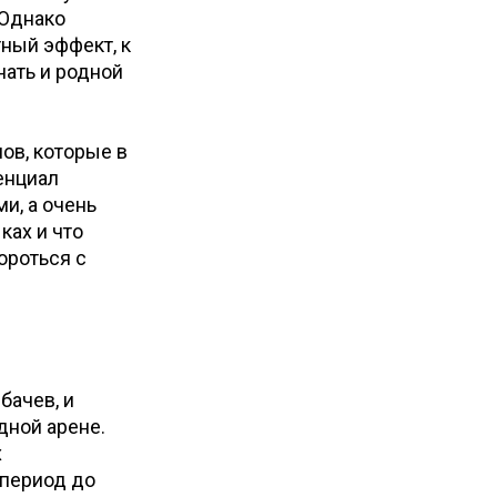
 Однако
ный эффект, к
нать и родной
ов, которые в
енциал
и, а очень
ках и что
ороться с
бачев, и
дной арене.
х
 период до