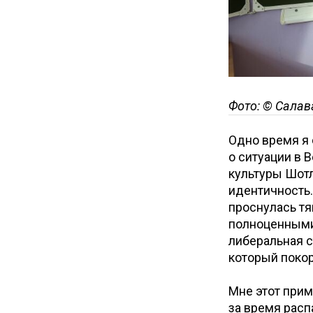
Фото: © Салав
Одно время я 
о ситуации в 
культуры Шотл
идентичность.
проснулась тя
полноценными
либеральная с
который покор
Мне этот прим
за время расп