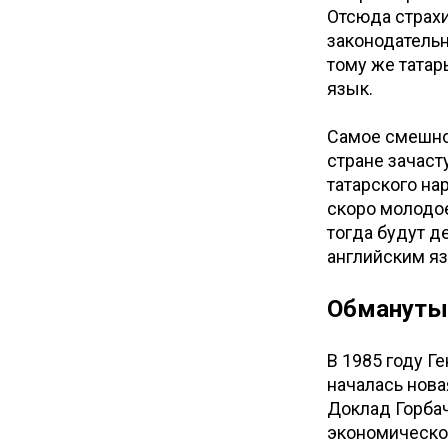
Отсюда страхи
законодательн
тому же татар
язык.
Самое смешное
стране зачаст
татарского на
скоро молодое
тогда будут д
английским я
Обмануты
В 1985 году Г
началась нова
Доклад Горба
экономическог