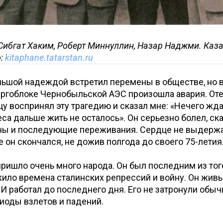
Сибгат Хаким, Роберт Миннуллин, Назар Наджми. Каза
о:
kitaphane.tatarstan.ru
льшой надеждой встретил перемены в обществе, но в
ергоблоке Чернобыльской АЭС произошла авария. Оте
цу воспринял эту трагедию и сказал мне: «Нечего жда
еса дальше жить не осталось». Он серьезно болел, ск
ны и последующие переживания. Сердце не выдержал
де он скончался, не дожив полгода до своего 75-летия
ришло очень много народа. Он был последним из тог
ило времена сталинских репрессий и войну. Он жив
 И работал до последнего дня. Его не затронули обы
иоды взлетов и падений.