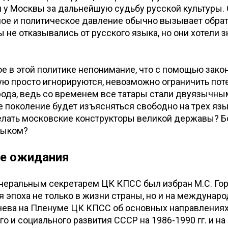
 у Москвы за дальнейшую судьбу русской культуры.
ое и политическое давление обычно вызывает обрат
ы не отказывались от русского языка, но они хотели з
 в этой политике непонимание, что с помощью закон
ую просто игнорируются, невозможно ограничить пот
рода, ведь со временем все татары стали двуязычным
 поколение будет изъясняться свободно на трех язы
елать московские конструкторы великой державы? Б
зыком?
е ожидания
енеральным секретарем ЦК КПСС был избран М.С. Гор
я эпоха не только в жизни страны, но и на междунаро
чева на Пленуме ЦК КПСС об основных направления
о и социального развития СССР на 1986-1990 гг. и на