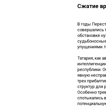
Сжатие в
В годы Перест
совершались т
обстановке н
судьбоносные
упущениями. 
Татария, как 
интеллигенци
республики. 
явную несправ
трех прибалти
структур для 
Особенно трев
спотыкались в
потенциальную