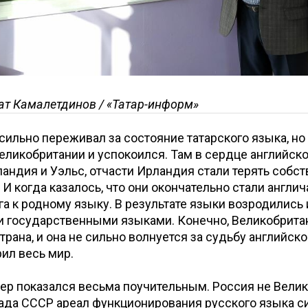
ат Камалетдинов / «Татар-информ»
сильно переживал за состояние татарского языка, но
Великобритании и успокоился. Там в сердце английско
андия и Уэльс, отчасти Ирландия стали терять собс
 И когда казалось, что они окончательно стали англич
га к родному языку. В результате языки возродились 
 государственными языками. Конечно, Великобрита
трана, и она не сильно волнуется за судьбу английско
ил весь мир.
ер показался весьма поучительным. Россия не Велик
ада СССР ареал функционирования русского языка си