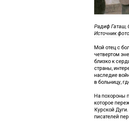
Радиф Гаташ, 
Источник фот
Мой отец с бо
четвертом эн
близко к серд
страны, интер
наследие вой
в больницу, г
На похороны п
которое переж
Курской Дуги.
писателей пер