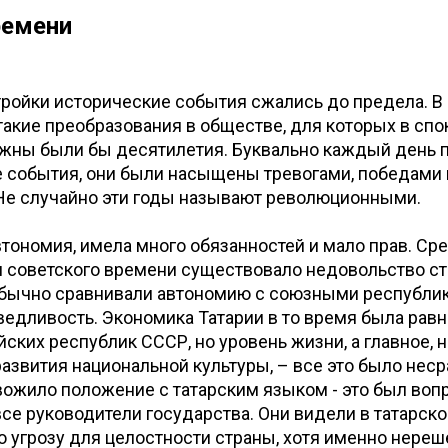
ремени
ройки исторические события сжались до предела. В 
акие преобразования в обществе, для которых в спо
ужны были бы десятилетия. Буквально каждый день 
 события, они были насыщены тревогами, победами 
Не случайно эти годы называют революционными.
автономия, имела много обязанностей и мало прав. Ср
и советского времени существовало недовольство с
Обычно сравнивали автономию с союзными республи
едливость. Экономика Татарии в то время была равн
йских республик СССР, но уровень жизни, а главное, 
развития национальной культуры, – все это было нес
ожило положение с татарским языком - это был вопр
се руководители государства. Они видели в татарск
 угрозу для целостности страны, хотя именно нереш