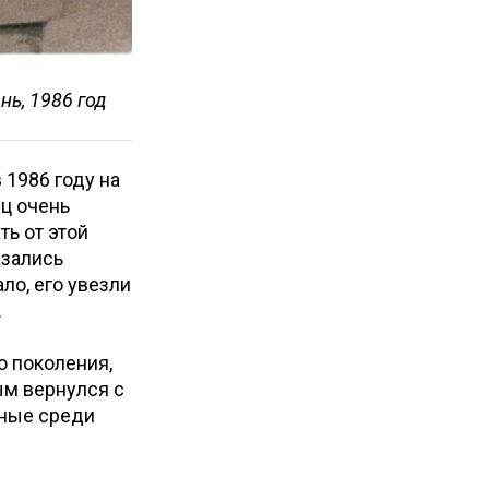
нь, 1986 год
 1986 году на
ц очень
ть от этой
азались
о, его увезли
.
о поколения,
ым вернулся с
чные среди