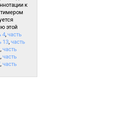
ннотации к
интимером
уется
ию этой
 4
,
часть
ь 13
,
часть
1
,
часть
9
,
часть
7
,
часть