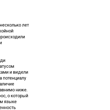
несколько лет
койной
происходили
и
еди
татусом
ками и видели
а потенциалу
наличие
равнимо ниже.
ос, о который
ом языке
енность