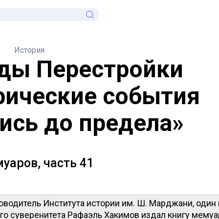
История
оды Перестройки
рические события
ись до предела»
уаров, часть 41
водитель Института истории им. Ш. Марджани, один 
го суверенитета Рафаэль Хакимов издал книгу мемуа