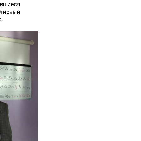
ившиеся
й новый
.