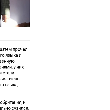
 затем прочел
го языка и
твенную
анами, у них
и стали
ния очень
го языка,
обритания, и
льно сузился.