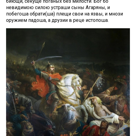
биющи, секуще поганых без милости. Бог бо
невидимою силою устраши сыны Агаряны, и
побегоша обрати(ша) плещи свои на язвы, и мнози
оружием падоша, а друзии в реце истопоша.