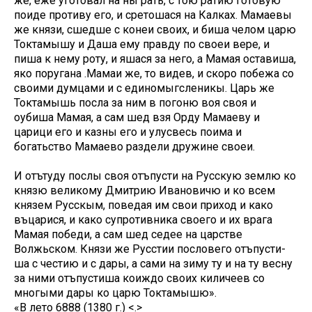
же, еже уготовал на ны рать, с тою ратию готовую
поиде противу его, и сретошася на Калках. Мамаевы
же князи, сшедше с конеи своих, и биша челом царю
Токтамышу и Даша ему правду по своеи вере, и
пиша к нему роту, и яшася за него, а Мамая оставиша,
яко поругана .Мамаи же, то видев, и скоро побежа со
своими думцами и с единомыгсленикы. Царь же
Токтамышь посла за ним в погоню воя своя и
оубиша Мамая, а сам шед взя Орду Мамаеву и
царици его и казны его и улусвесь поима и
богатьство Мамаево раздели дружине своеи.
И отътуду послы своя отъпусти на Русскую землю ко
князю великому Дмитрию Ивановичю и ко всем
князем Русскым, поведая им свои приход и како
въцарися, и како супротивника своего и их врага
Мамая победи, а сам шед седее на царстве
Волжьском. Князи же Русстии пословего отъпусти-
ша с честию и с дары, а сами на зиму ту и на ту весну
за ними отъпустиша коиждо своих киличеев со
многыми дары ко царю Токтамышю».
«В лето 6888 (1380 г.) <.>