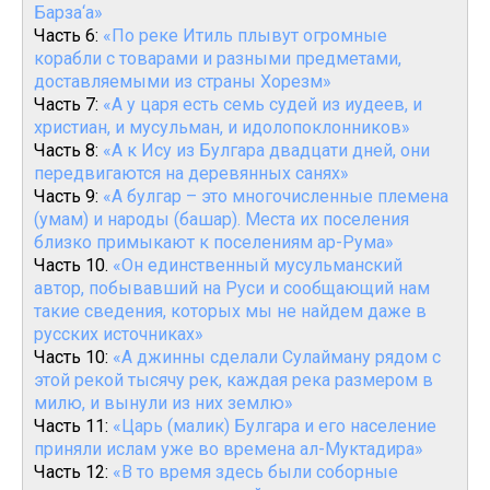
Барза‘а»
Часть 6:
«По реке Итиль плывут огромные
корабли с товарами и разными предметами,
доставляемыми из страны Хорезм»
Часть 7:
«А у царя есть семь судей из иудеев, и
христиан, и мусульман, и идолопоклонников»
Часть 8:
«А к Ису из Булгара двадцати дней, они
передвигаются на деревянных санях»
Часть 9:
«А булгар – это многочисленные племена
(умам) и народы (башар). Места их поселения
близко примыкают к поселениям ар-Рума»
Часть 10.
«Он единственный мусульманский
автор, побывавший на Руси и сообщающий нам
такие сведения, которых мы не найдем даже в
русских источниках»
Часть 10:
«А джинны сделали Сулайману рядом с
этой рекой тысячу рек, каждая река размером в
милю, и вынули из них землю»
Часть 11:
«Царь (малик) Булгара и его население
приняли ислам уже во времена ал-Муктадира»
Часть 12:
«В то время здесь были соборные