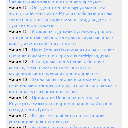
близко примыкают к поселениям ар-Рума»
Часть 10.
«Он единственный мусульманский
автор, побывавший на Руси и сообщающий нам
такие сведения, которых мы не найдем даже в
русских источниках»
Часть 10:
«А джинны сделали Сулайману рядом с
этой рекой тысячу рек, каждая река размером в
милю, и вынули из них землю»
Часть 11:
«Царь (малик) Булгара и его население
приняли ислам уже во времена ал-Муктадира»
Часть 12:
«В то время здесь были соборные
мечети, жило немало судей, знатоков
мусульманского права и проповедников»
Часть 13.
«Затем меня завели в седьмой огонь,
называемый хавийа, и вдруг я оказался у замка, в
котором тысяча домов из огня»
Часть 14:
«Приидоша Печенези первое на
Роускую землю и сотворивше миръ со Игоре и
приидоша к Дунаю»
Часть 15:
«Когда Тин прибыл в степи, татары
установили золотой шатер»
Часть 16:
«Черные татары в обычных разговорах