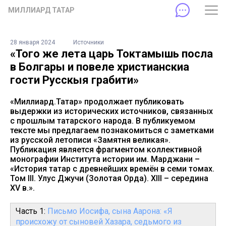
МИЛЛИАРД ТАТАР
28 января 2024
Источники
«Того же лета царь Токтамышь посла
в Болгары и повеле христианскиа
гости Русскыя грабити»
«Миллиард.Татар» продолжает публиковать
выдержки из исторических источников, связанных
с прошлым татарского народа. В публикуемом
тексте мы предлагаем познакомиться с заметками
из русской летописи «Замятня великая».
Публикация является фрагментом коллективной
монографии Института истории им. Марджани –
«История татар с древнейших времён в семи томах.
Том III. Улус Джучи (Золотая Орда). XIII – середина
XV в.».
Часть 1:
Письмо Иосифа, сына Аарона: «Я
происхожу от сыновей Хазара, седьмого из