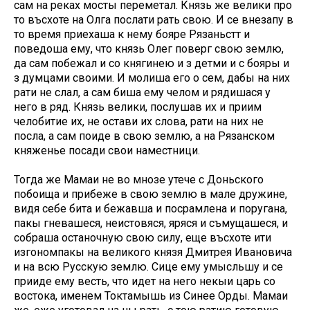
сам на реках мосты переметал. Князь же велики про
то въсхоте на Олга послати рать свою. И се внезапу в
то время приехаша к нему бояре Рязаньстт и
поведоша ему, что князь Олег поверг свою землю,
да сам побежал и со княгинею и з детми и с бояры и
з думцами своими. И молиша его о сем, дабы на них
рати не слал, а сам биша ему челом и рядишася у
него в ряд. Князь велики, послушав их и приим
челобитие их, не остави их слова, рати на них не
посла, а сам поиде в свою землю, а на Рязанском
княженье посади свои наместници.
Тогда же Мамаи не во мнозе утече с Доньского
побоища и прибеже в свою землю в мале дружине,
видя себе бита и бежавша и посрамлена и поругана,
пакы гневашеся, неистовяся, яряся и съмущашеся, и
собраша останочную свою силу, еще въсхоте ити
изгономпакы на великого князя Дмитрея Ивановича
и на всю Русскую землю. Сице ему умысльшу и се
прииде ему весть, что идет на него некыи царь со
востока, именем Токтамышь из Синее Орды. Мамаи