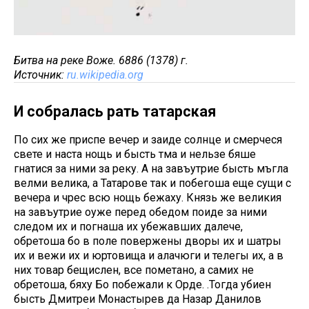
Битва на реке Воже. 6886 (1378) г.
Источник:
ru.wikipedia.org
И собралась рать татарская
По сих же приспе вечер и заиде солнце и смерчеся
свете и наста нощь и бысть тма и нельзе бяше
гнатися за ними за реку. А на завъутрие бысть мъгла
велми велика, а Татарове так и побегоша еще сущи с
вечера и чрес всю нощь бежаху. Князь же великия
на завъутрие оуже перед обедом поиде за ними
следом их и погнаша их убежавших далече,
обретоша бо в поле повержены дворы их и шатры
их и вежи их и юртовища и алачюги и телегы их, а в
них товар бещислен, все пометано, а самих не
обретоша, бяху Бо побежали к Орде. .Тогда убиен
бысть Дмитреи Монастырев да Назар Данилов