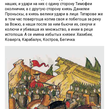
наших, и удари на них с одину сторону Тимофеи
околничии, а с другую сторону князь Данилеи
Проньскы, а князь велики удари в лице. Татарове же
в том час повергоша копиа своя и побегоша за реку
за Вожю, а наши после за ним бьючи их, секучи и
колючи и убиваша их множьство, а инии в реце
истопоша. А се имяна избытых князеи: Хазибии;
Коверга, Карабалук, Костров, Бегичка.