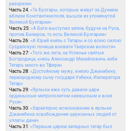
разорили»
Часть 24.
«Те Булгары, которые живут за Дунаем
вблизи Константинополя, вышли из упомянутой
Великой Булгарии»
Чвсть 25:
«А Бати выступил затем, будучи на Руси,
против Билеров, то есть Великой Булгарии»
Часть 26:
«А Юрий князь с Татары и со всею силою
Суздалскую почаша воевати Тверскиа волости»
Часть 27:
«Того же лета, на Успенье святыя
Богородица, князь Александр Михайловичь изби
Татаръ много во Тфери»
Часть 28:
«Достойному мужу, князю Джанибеку,
первородному сыну государя Узбека, Императора
Татар»
Часть 29:
«Ярлыки иже суть давали цари
ординьскые митрополитом киевьскым и всея
Руси»
Часть 30:
«Характерно исчезновение в ярлыке
Джанибека освобождения церковных людей от
уплаты дани»
Часть 31:
«Первым царем западных татар был