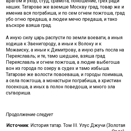
врагом и укор, студ, срамота, поношение, грех ради
наших. Татарове же вземше Москву град, товар же и
имениа вся пограбиша, и по сем огнем пожгоша, град
убо огню предаша, а людеи мечю предаша, и тако
въскоре взяша град.
А иную силу царь распусти по земли воевати, а иныя
ходиша к Звенигороду, а иныи к Волоку и к
Можаиску, а иныи к Димитрову, а иную рать посла на
Переяславль; и те, тамо шедшее, взяша град
Переяславль и огнем пожгоша, а людие выбегоша
вон из города по озеру в судех и тамо избыша.
Татарове же волости повоеваша, и городы поимаша,
а села пожгоша, а монастыри пограбиша, а христиан
посекоша, а иных в полон поведоша, и много зла
сътвориша.
Продолжение следует
Источник
: История татар. Том III. Улус Джучи (Золотая