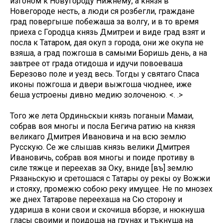
изгоном к Новугороду Нижнему, а князя в
Новегороде несть, а люди ся розбегли, граждане
град повергыше побежаша за волгу, и в то время
приеха с Городца князь Дмитреи и виде град взят и
посла к Татаром, дая окуп з города, они же окупа не
взяша, а град пожгоша в самыми Боришь день, а на
завтрее от града отидоша и идучи повоеваша
Березово поле и уезд весь. Тогды у святаго Спаса
иконы пожгоша и двери выжгоша чюднее, иже
беша устроены дивно медию золоченою. <. .>
Того же лета Ординьскыи князь поганыи Мамаи,
собрав воя многы и посла Бегича ратию на князя
великаго Дмитрея Ивановича и на всю землю
Русскую. Се же слышав князь велики Дмитрея
Ивановичь, собрав воя многы и поиде противу в
силе тяжце и переехав за Оку, вниде [въ] землю
Рязаньскую и сретошася с Татары оу рекы оу Вожжи
и стояху, промежю собою реку имущее. Не по мнозех
же днех Татарове переехаша на Сю сторону и
удариша в кони свои и скочиша вборзе, и нюкнуша
гласы своими и поидоша на грунах и тъкнуша на