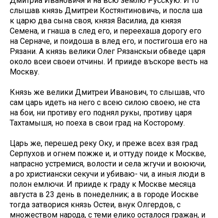
Дмитриа Ивановичя и на всю землю Русскую. И то
слышав князь Дмитреи Костянтиновичь, и посла ша
к царю два сына своя, князя Василиа, да князя
Семена, и гнаша в след его, и переехаша дорогу его
на Серначе, и поидоша в влед его, и постигоша его на
Рязани. А князь велики Олег Рязанскыи обведе царя
около всеи своеи отчины. И прииде въскоре весть на
Москву.
Князь же велики Дмитреи Иванович, то слышав, что
сам царь идеть на него с всею силою своею, не ста
на бои, ни противу его поднял рукы, противу царя
Тахтамышя, но поеха в свои град на Косторому.
Царь же, перешед реку Оку, и преже всех взя град
Серпухов и огнем пожже и, и оттуду поиде к Москве,
напрасно устремися, волости и села жгучи и воюючи,
а ро христиански секучи и убиваю- чи, а иныя люди в
полон емлючи. И прииде к граду к Москве месяца
августа в 23 день в понеделник; а в городе Иоскве
тогда затворися князь Остеи, внук Олгердов, с
множеством народа, с теми елико осталося гражан, и