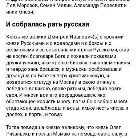
Лев Морозов, Семен Мелик, Александр Пересвет и
инии мнози.
И собралась рать русская
Князь же велики Дмитреи Иванович(ь) с прочими
князи Русскыми и с воеводами и с бояры и с
велможами и со остаточными пълки Русскыми, став
на костех, благодаря Бога и похвали похвалами
дружинусвою, иже крепко бишася с иноплеменникы
и твердо зань брашася, и мужьскы храброваша и
дръзнуша по Бозе за веру христианьскую, и
возвратися отьтуду на Москву в свою отчину с
победою великою, одоле ратным, победив врагы
своя. И мнози вои его возрадовашася, яко
обретающее користь многу, погна бо с собою многа
стада кони, вельблюды и волы, имже несть числа, и
доспех, и порты, и товар.
Тогда поведаша князю великому, что князь Олег
Рязаньскыи послал Мамаю на помощь свою силу, а