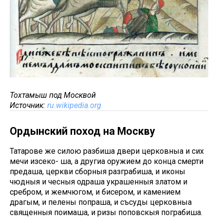
Тохтамыш под Москвой
Источник:
ru.wikipedia.org
Ордынский поход на Москву
Татарове же силою разбиша двери церковныа и сих
мечи изсеко- ша, а другиа оружием до конца смерти
предаша, церкви сборныя разграбиша, и иконы
чюдныя и чесныя одраша украшенныя златом и
сребром, и жемчюгом, и бисером, и камением
драгым, и пелены попраша, и съсуды церковныа
священныя поимаша, и ризы поповскыя пограбиша.