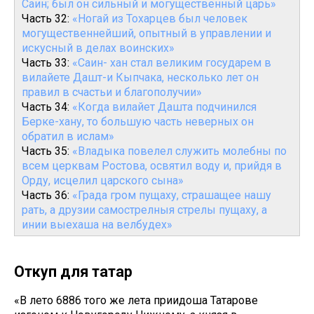
Саин; был он сильный и могущественный царь»
Часть 32:
«Ногай из Тохарцев был человек
могущественнейший, опытный в управлении и
искусный в делах воинских»
Часть 33:
«Саин- хан стал великим государем в
вилайете Дашт-и Кыпчака, несколько лет он
правил в счастьи и благополучии»
Часть 34:
«Когда вилайет Дашта подчинился
Берке-хану, то большую часть неверных он
обратил в ислам»
Часть 35:
«Владыка повелел служить молебны по
всем церквам Ростова, освятил воду и, прийдя в
Орду, исцелил царского сына»
Часть 36:
«Града гром пущаху, страшащее нашу
рать, а друзии самострелныя стрелы пущаху, а
инии выехаша на велбудех»
Откуп для татар
«В лето 6886 того же лета приидоша Татарове