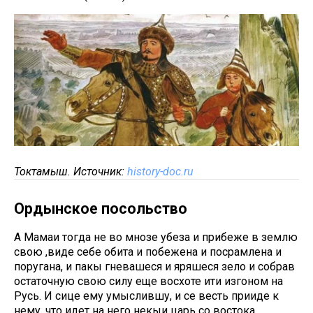
Токтамыш. Источник:
history-doc.ru
Ордынское посольство
А Мамаи тогда не во мнозе убеза и прибеже в землю
свою ,виде себе обита и побежена и посрамлена и
поругана, и пакы гневашеся и яряшеся зело и собрав
остаточную свою силу еще восхоте ити изгоном на
Русь. И сице ему умыслившу, и се весть прииде к
нему, что идет на него некыи царь со востока