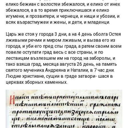
елико бежиан с волостеи збежалося, и елико от инех
збежалося, а в то время приключишася и елико
игумени, и прозвитери, и чернеци, и нищи и убозии, и
всяк възрастмужеи и жены, и дети, и младенци.
Царь же стоя у города 3 дни, а на 4 день оболга Остея
лживыми речми и миром лживым, и вызва его из
города, и уби его пред спы града, а ратем своим всем
повеле оступати град весь с все страны, и по
лествицам възлезшем им на город на заборолы, и
тако взяша град, месяца августа 26 день, на память
святого мученика Андреяна и Наталии, в 7 час дни.
Людие христиане, сущии в граде затвори- шася в
церквах зборных каменных.