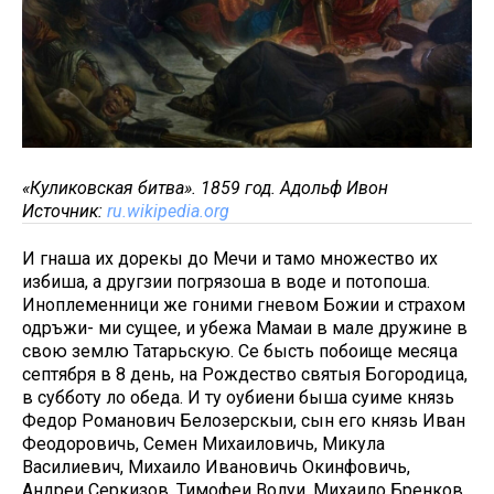
«Куликовская битва». 1859 год. Адольф Ивон
Источник:
ru.wikipedia.org
И гнаша их дорекы до Мечи и тамо множество их
избиша, а другзии погрязоша в воде и потопоша.
Иноплеменници же гоними гневом Божии и страхом
одръжи- ми сущее, и убежа Мамаи в мале дружине в
свою землю Татарьскую. Се бысть побоище месяца
септября в 8 день, на Рождество святыя Богородица,
в субботу ло обеда. И ту оубиени быша суиме князь
Федор Романович Белозерскыи, сын его князь Иван
Феодоровичь, Семен Михаиловичь, Микула
Василиевич, Михаило Ивановичь Окинфовичь,
Андреи Серкизов, Тимофеи Волуи, Михаило Бренков,