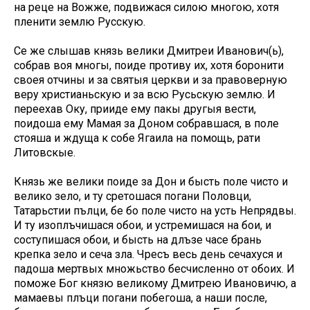
на реце на Вожже, подвижася силою многою, хотя
пленити землю Русскую.
Се же слышав князь велики Дмитреи Иванович(ь),
собрав воя многы, поиде противу их, хотя боронити
своея отчины и за святыя церкви и за правоверную
веру христианьскую и за всю Русьскую землю. И
переехав Оку, прииде ему пакы другыя вести,
поидоша ему Мамая за Доном собравшася, в поле
стояша и ждуща к собе Ягаила на помощь, рати
Литовскые.
Князь же велики поиде за Дон и бысть поле чисто и
велико зело, и ту сретошася погани Половци,
Татарьстии пълци, бе бо поле чисто на усть Непрядвы.
И ту изоплъчишася обои, и устремишася на бои, и
соступишася обои, и бысть на длъзе часе брань
крепка зело и сеча зла. Чресъ весь день сечахуся и
падоша мертвых множьство бесчисленно от обоих. И
поможе Бог князю великому Дмитрею Ивановичю, а
мамаевы плъци погани побегоша, а наши после,