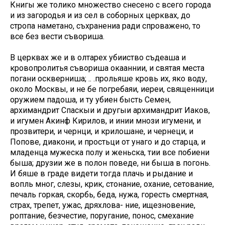
Книгы же толико множество снесено с всего города
и из загородья и из сел в соборных церквах, до
стропа наметано, съхранениа ради спроважено, то
все без вести съвориша.
В церквах же и в олтарех убииство съдеаша и
кровопролитья съвориша окааннии, и святая места
погани оскверниша; .. .прольяше кровь их, яко воду,
около Москвы, и не бе погребаяи, иереи, священници
оружием падоша, и ту убиен бысть Семен,
архимандрит Спаскыи и другыи архимандрит Иаков,
и игумен Акинф Кирилов, и инии мнози игумени, и
прозвитери, и чернци, и крилошане, и чернеци, и
Попове, диакони, и простьци от унаго и до старца, и
младенца мужеска полу и женьска, тии все побиени
быша; друзии же в полон поведе, ни быша в погонь.
И бяше в граде видети тогда плачь и рыдание и
вопль мног, слезы, крик, стонание, охание, сетование,
печаль горкая, скорбь, беда, нужа, горесть смертная,
страх, трепет, ужас, дряхлова- ние, ищезновение,
роптание, безчестие, поругание, понос, смехание