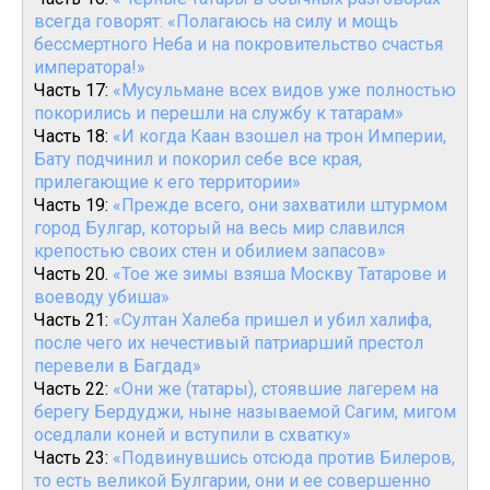
всегда говорят: «Полагаюсь на силу и мощь
бессмертного Неба и на покровительство счастья
императора!»
Часть 17:
«Мусульмане всех видов уже полностью
покорились и перешли на службу к татарам»
Часть 18:
«И когда Каан взошел на трон Империи,
Бату подчинил и покорил себе все края,
прилегающие к его территории»
Часть 19:
«Прежде всего, они захватили штурмом
город Булгар, который на весь мир славился
крепостью своих стен и обилием запасов»
Часть 20.
«Тое же зимы взяша Москву Татарове и
воеводу убиша»
Часть 21:
«Султан Халеба пришел и убил халифа,
после чего их нечестивый патриарший престол
перевели в Багдад»
Часть 22:
«Они же (татары), стоявшие лагерем на
берегу Бердуджи, ныне называемой Сагим, мигом
оседлали коней и вступили в схватку»
Часть 23:
«Подвинувшись отсюда против Билеров,
то есть великой Булгарии, они и ее совершенно