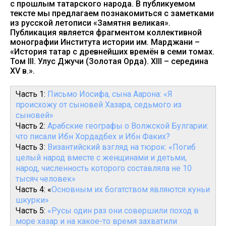
с прошлым татарского народа. В публикуемом
тексте мы предлагаем познакомиться с заметками
из русской летописи «Замятня великая».
Публикация является фрагментом коллективной
монографии Института истории им. Марджани –
«История татар с древнейших времён в семи томах.
Том III. Улус Джучи (Золотая Орда). XIII – середина
XV в.».
Часть 1:
Письмо Иосифа, сына Аарона: «Я
происхожу от сыновей Хазара, седьмого из
сыновей»
Часть 2:
Арабские географы о Волжской Булгарии:
что писали Ибн Хордадбех и Ибн Факих?
Часть 3:
Византийский взгляд на тюрок: «Погиб
целый народ вместе с женщинами и детьми,
народ, численность которого составляла не 10
тысяч человек»
Часть 4: «
Основным их богатством являются куньи
шкурки»
Часть 5:
«Русы один раз они совершили поход в
море хазар и на какое-то время захватили