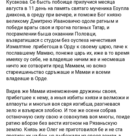
Кусакова. Се бысть побоище прилучися месяца
августа в 11 день на память святаго мученика Еоупла
диакона, в среду при вечере, и поможе Бог князю
великому Дмитрею Ивановичю одоле ратным и
победи врагы своя и прогна поганых Татар, и
посрамлении быша окааннии Половци,
възвратишася с студом без оуспеха нечестивия
Измалтяне .прибегоша в Орду к своему царю, паче к
пославшему Мамаю, понеже царь их, иже в то время
имеяху оу себе, не владеяше ничим же и несмеаша
ничто же сотворити пред Мамаем, но всяко
стареишиньство сдръжаше и Мамаи и всеми
владеаше в Орде.
Видев же Мамаи изнеможение дружины своея,
прибегшее к нему, а иныя избиты князи и велможи и
алпаоуты и многыя воя свря изгибша, разгневася
зело и взъярися злобою. И тое же осени собрав
останочную силу свою и совокупив воя многы, поиде
ратию вборзе без вести изгоном на Рязаньскую
землю. Князь же Олег не приготовился бе и не ста
противу их на бои, но выбежали из своея земли, а