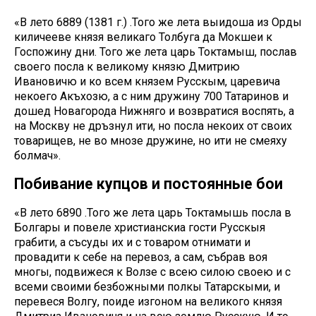
«В лето 6889 (1381 г.) .Того же лета выидоша из Орды
киличееве князя великаго Толбуга да Мокшеи к
Госпожину дни. Того же лета царь Токтамыш, послав
своего посла к великому князю Дмитрию
Ивановичю и ко всем князем Русскым, царевича
некоего Акъхозю, а с ним дружину 700 Татаринов и
дошед Новагорода Нижняго и возвратися воспять, а
на Москву не дръзнул ити, но посла некоих от своих
товарищев, не во мнозе дружине, но ити не смеяху
болмач».
Побивание купцов и постоянные бои
«В лето 6890 .Того же лета царь Токтамышь посла в
Болгары и повеле христианскиа гости Русскыя
грабити, а съсуды их и с товаром отнимати и
провадити к себе на перевоз, а сам, събрав воя
многы, подвижеся к Волзе с всею силою своею и с
всеми своими безбожными полкы Татарскыми, и
перевеся Волгу, поиде изгоном на великого князя