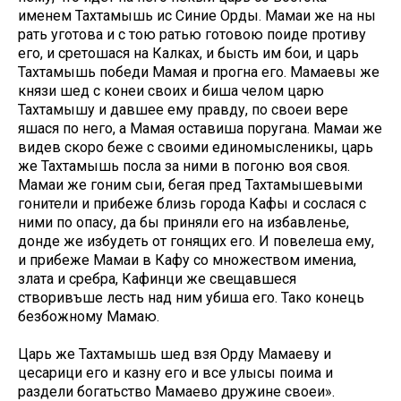
именем Тахтамышь ис Синие Орды. Мамаи же на ны
рать уготова и с тою ратью готовою поиде противу
его, и сретошася на Калках, и бысть им бои, и царь
Тахтамышь победи Мамая и прогна его. Мамаевы же
князи шед с конеи своих и биша челом царю
Тахтамышу и давшее ему правду, по своеи вере
яшася по него, а Мамая оставиша поругана. Мамаи же
видев скоро беже с своими единомысленикы, царь
же Тахтамышь посла за ними в погоню воя своя.
Мамаи же гоним сыи, бегая пред Тахтамышевыми
гонители и прибеже близь города Кафы и сослася с
ними по опасу, да бы приняли его на избавленье,
донде же избудеть от гонящих его. И повелеша ему,
и прибеже Мамаи в Кафу со множеством имениа,
злата и сребра, Кафинци же свещавшеся
створивъше лесть над ним убиша его. Тако конець
безбожному Мамаю.
Царь же Тахтамышь шед взя Орду Мамаеву и
цесарици его и казну его и все улысы поима и
раздели богатьство Мамаево дружине своеи».