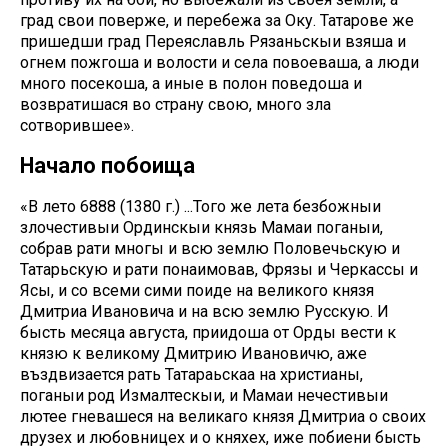
град свои поверже, и перебежа за Оку. Татарове же
пришедши град Переяславль Рязаньскыи взяша и
огнем пожгоша и волости и села повоеваша, а люди
много посекоша, а иные в полон поведоша и
возвратишася во страну свою, много зла
сотворившее».
Начало побоища
«В лето 6888 (1380 г.) ...Того же лета безбожныи
злочестивыи Ординскыи князь Мамаи поганыи,
собрав рати многы и всю землю Половечьскую и
Татарьскую и рати понаимовав, Фрязы и Черкассы и
Ясы, и со всеми сими поиде на великого князя
Дмитриа Ивановича и на всю землю Русскую. И
бысть месяца августа, приидоша от Орды вести к
князю к великому Дмитрию Ивановичю, аже
въздвизается рать Татараьскаа на христианы,
поганыи род Измалтескыи, и Мамаи нечестивыи
лютее гневашеся на великаго князя Дмитриа о своих
друзех и любовницех и о княхех, иже побиени бысть