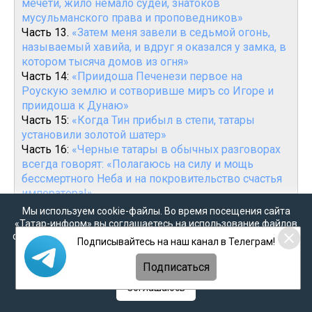
мечети, жило немало судей, знатоков
мусульманского права и проповедников»
Часть 13.
«Затем меня завели в седьмой огонь,
называемый хавийа, и вдруг я оказался у замка, в
котором тысяча домов из огня»
Часть 14:
«Приидоша Печенези первое на
Роускую землю и сотворивше миръ со Игоре и
приидоша к Дунаю»
Часть 15:
«Когда Тин прибыл в степи, татары
установили золотой шатер»
Часть 16:
«Черные татары в обычных разговорах
всегда говорят: «Полагаюсь на силу и мощь
бессмертного Неба и на покровительство счастья
императора!»
Часть 17:
«Мусульмане всех видов уже полностью
Мы используем cookie-файлы. Во время посещения сайта
покорились и перешли на службу к татарам»
«Татар-информ» вы соглашаетесь на использование файлов
cookie в соответствии с настоящим уведомлением, согласием
Часть 18:
«И когда Каан взошел на трон Империи,
Подписывайтесь на наш канал в Телеграм!
на
обработку персональных данных
,
Политикой о
Бату подчинил и покорил себе все края,
персональных данных
и
Политикой конфиденциальности
прилегающие к его территории»
Подписаться
Часть 19:
«Прежде всего, они захватили штурмом
Соглашаюсь
город Булгар, который на весь мир славился
крепостью своих стен и обилием запасов»