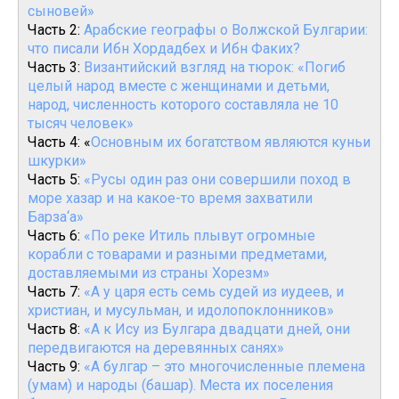
сыновей»
Часть 2:
Арабские географы о Волжской Булгарии:
что писали Ибн Хордадбех и Ибн Факих?
Часть 3:
Византийский взгляд на тюрок: «Погиб
целый народ вместе с женщинами и детьми,
народ, численность которого составляла не 10
тысяч человек»
Часть 4: «
Основным их богатством являются куньи
шкурки»
Часть 5:
«Русы один раз они совершили поход в
море хазар и на какое-то время захватили
Барза‘а»
Часть 6:
«По реке Итиль плывут огромные
корабли с товарами и разными предметами,
доставляемыми из страны Хорезм»
Часть 7:
«А у царя есть семь судей из иудеев, и
христиан, и мусульман, и идолопоклонников»
Часть 8:
«А к Ису из Булгара двадцати дней, они
передвигаются на деревянных санях»
Часть 9:
«А булгар – это многочисленные племена
(умам) и народы (башар). Места их поселения