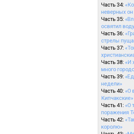
Часть 34:
«Ко
неверных он 
Часть 35:
«Вл
освятил воду
Часть 36:
«Гр
стрелы пущах
Часть 37:
«То
христианскиа
Часть 38:
«И 
много город
Часть 39:
«Ед
недели»
Часть 40:
«О 
Кипчакские»
Часть 41:
«О 
поражения 
Часть 42:
«Та
королю»
Часть 43:
«Ма