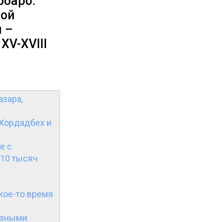
рбаро.
ной
 –
XV-XVIII
азара,
 Хордадбех и
е с
 10 тысяч
акое-то время
азными