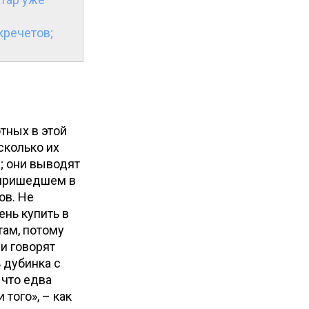
кречетов;
тных в этой
сколько их
; они выводят
, пришедшем в
ов. Не
ень купить в
там, потому
 и говорят
ь дубинка с
 что едва
 того», – как