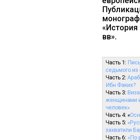
европейс
Публикац
монограф
«История 
вв».
Часть 1:
Пись
седьмого из
Часть 2:
Араб
Ибн Факих?
Часть 3:
Виза
женщинами и 
человек»
Часть 4: «
Осн
Часть 5:
«Рус
захватили Ба
Часть 6:
«По 