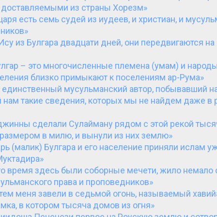
 доставляемыми из страны Хорезм»
 царя есть семь судей из иудеев, и христиан, и мусуль
ников»
 Ису из Булгара двадцати дней, они передвигаются н
улгар – это многочисленные племена (умам) и народы
селения близко примыкают к поселениям ар-Рума»
 единственный мусульманский автор, побывавший на
нам такие сведения, которых мы не найдем даже в 
джинны сделали Сулайману рядом с этой рекой тысяч
размером в милю, и вынули из них землю»
рь (малик) Булгара и его население приняли ислам у
Муктадира»
то время здесь были соборные мечети, жило немало 
сульманского права и проповедников»
тем меня завели в седьмой огонь, называемый хавийа
амка, в котором тысяча домов из огня»
иидоша Печенези первое на Роускую землю и сотв