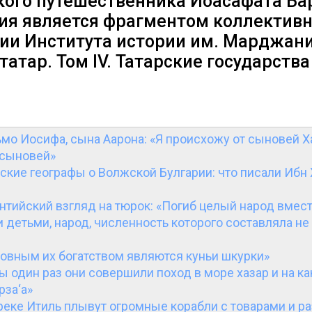
кого путешественника Иоасафата Ба
ия является фрагментом коллектив
ии Института истории им. Марджани
татар. Том IV. Татарские государства 
мо Иосифа, сына Аарона: «Я происхожу от сыновей Х
 сыновей»
ские географы о Волжской Булгарии: что писали Ибн
нтийский взгляд на тюрок: «Погиб целый народ вмест
детьми, народ, численность которого составляла не
овным их богатством являются куньи шкурки»
ы один раз они совершили поход в море хазар и на к
рза‘а»
реке Итиль плывут огромные корабли с товарами и р