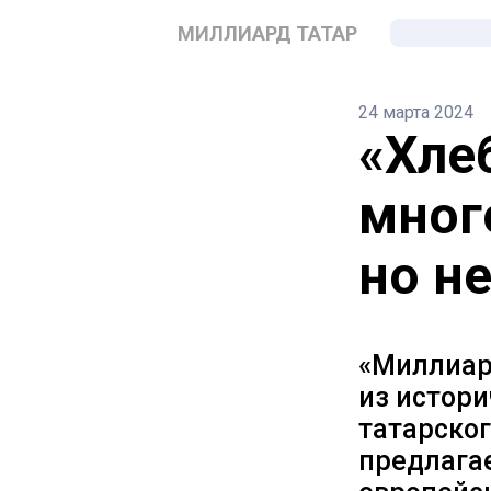
МИЛЛИАРД ТАТАР
24 марта 2024
«Хле
мног
но н
«Миллиар
из истор
татарског
предлага