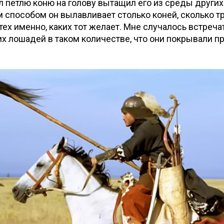
л петлю коню на голову вытащил его из среды других
м способом он вылавливает столько коней, сколько т
тех именно, каких тот желает. Мне случалось встречат
их лошадей в таком количестве, что они покрывали п