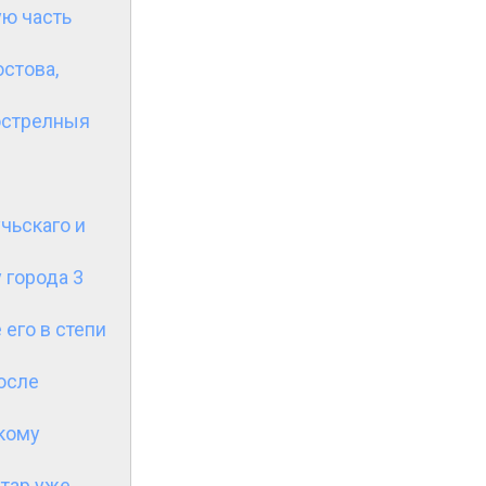
ую часть
стова,
мострелныя
чьскаго и
 города 3
 его в степи
после
скому
тар уже