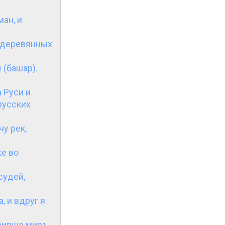
ман, и
а деревянных
 (башар).
 Руси и
русских
у рек,
же во
судей,
, и вдруг я
оривше миръ