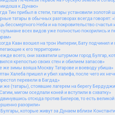
приидоша к Дунаю»
гда Тин прибыл в степи, татары установили золотой 
рные татары в обычных разговорах всегда говорят: 
щь бессмертного Неба и на покровительство счастья 
сульмане всех видов уже полностью покорились и п
арам»
когда Каан взошел на трон Империи, Бату подчинил и
илегающие к его территории»
ежде всего, они захватили штурмом город Булгар, ко
вился крепостью своих стен и обилием запасов»
е же зимы взяша Москву Татарове и воеводу убиша»
лтан Халеба пришел и убил халифа, после чего их не
престол перевели в Багдад»
и же (татары), стоявшие лагерем на берегу Бердуджи
агим, мигом оседлали коней и вступили в схватку»
двинувшись отсюда против Билеров, то есть великой 
вершенно разорили»
 Булгары, которые живут за Дунаем вблизи Констант