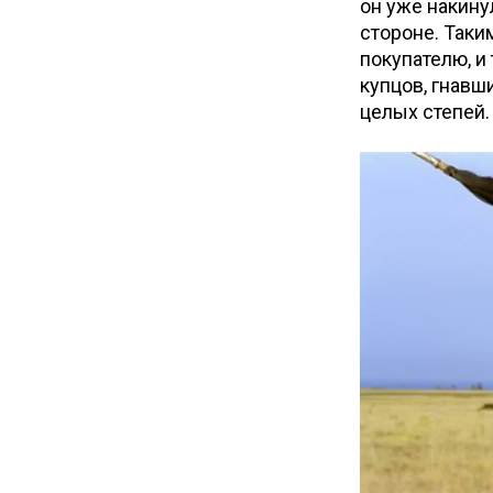
он уже накину
стороне. Таки
покупателю, и 
купцов, гнавш
целых степей.