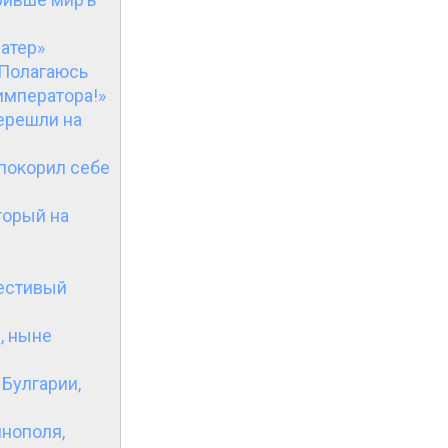
шатер»
«Полагаюсь
императора!»
ерешли на
 покорил себе
торый на
честивый
, ныне
Булгарии,
инополя,