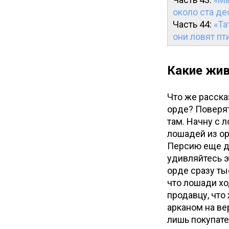
около ста де
Часть 44:
«Та
они ловят пт
Какие жив
Что же расска
орде? Поверят 
там. Начну с 
лошадей из ор
Персию еще до
удивляйтесь э
орде сразу ты
что лошади хо
продавцу, что
арканом на ве
лишь покупател