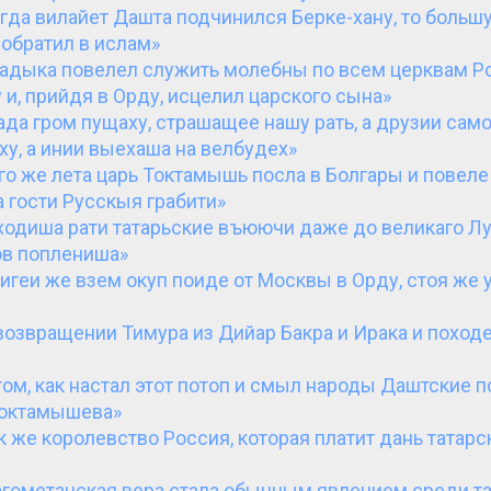
гда вилайет Дашта подчинился Берке-хану, то больш
обратил в ислам»
адыка повелел служить молебны по всем церквам Ро
 и, прийдя в Орду, исцелил царского сына»
ада гром пущаху, страшащее нашу рать, а друзии са
у, а инии выехаша на велбудех»
го же лета царь Токтамышь посла в Болгары и повеле
 гости Русскыя грабити»
ходиша рати татарьские въюючи даже до великаго Лу
ов поплениша»
игеи же взем окуп поиде от Москвы в Орду, стоя же у
возвращении Тимура из Дийар Бакра и Ирака и походе
том, как настал этот потоп и смыл народы Даштские 
Токтамышева»
к же королевство Россия, которая платит дань татар
гометанская вера стала обычным явлением среди та