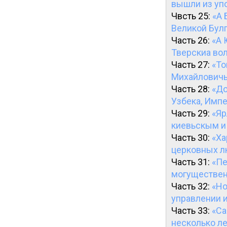
вышли из уп
Чвсть 25:
«А 
Великой Бул
Часть 26:
«А 
Тверскиа во
Часть 27:
«То
Михайловичь
Часть 28:
«До
Узбека, Импе
Часть 29:
«Яр
киевьскым и
Часть 30:
«Ха
церковных л
Часть 31:
«Пе
могуществен
Часть 32:
«Но
управлении и
Часть 33:
«Са
несколько ле