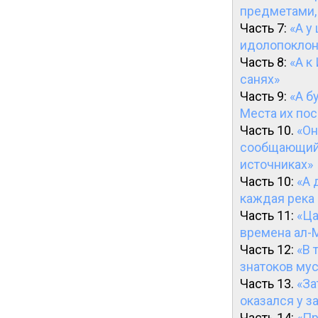
предметами,
Часть 7:
«А у
идолопоклон
Часть 8:
«А к
санях»
Часть 9:
«А б
Места их по
Часть 10.
«Он
сообщающий 
источниках»
Часть 10:
«А 
каждая река 
Часть 11:
«Ца
времена ал-
Часть 12:
«В 
знатоков му
Часть 13.
«За
оказался у з
Часть 14:
«Пр