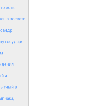
 то есть
чаша воевати
ксандр
ну государя
ом
ождения
ый и
пытный в
ыпчака,