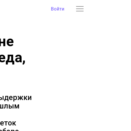
Войти
не
еда,
выдержки
ошлым
еток