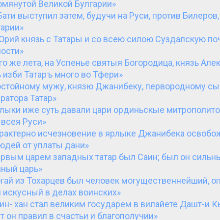
омянутой Великой Булгарии»
Бати выступил затем, будучи на Руси, против Билеров,
гарии»
Юрий князь с Татары и со всею силою Суздалскую по
лости»
го же лета, на Успенье святыя Богородица, князь Але
 изби Татаръ много во Тфери»
стойному мужу, князю Джанибеку, первородному сы
ратора Татар»
лыки иже суть давали цари ординьскые митрополит
 всея Руси»
рактерно исчезновение в ярлыке Джанибека освоб
юдей от уплаты дани»
рвым царем западных татар был Саин; был он сильн
ный царь»
гай из Тохарцев был человек могущественнейший, о
 искусный в делах воинских»
ин- хан стал великим государем в вилайете Дашт-и К
т он правил в счастьи и благополучии»