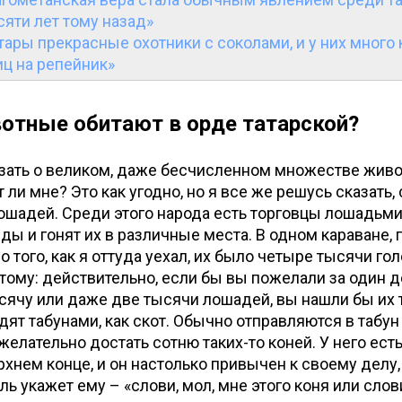
сяти лет тому назад»
тары прекрасные охотники с соколами, и у них много 
иц на репейник»
отные обитают в орде татарской?
зать о великом, даже бесчисленном множестве живо
ли мне? Это как угодно, но я все же решусь сказать, 
лошадей. Среди этого народа есть торговцы лошадьми
ды и гонят их в различные места. В одном караване
 того, как я оттуда уехал, их было четыре тысячи гол
тому: действительно, если бы вы пожелали за один д
сячу или даже две тысячи лошадей, вы нашли бы их 
дят табунами, как скот. Обычно отправляются в табун
 желательно достать сотню таких-то коней. У него ест
рхнем конце, и он настолько привычен к своему делу,
ь укажет ему – «слови, мол, мне этого коня или слови