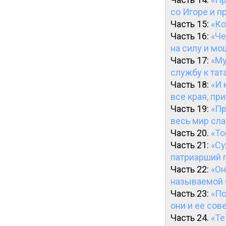
со Игоре и 
Часть 15:
«Ко
Часть 16:
«Че
на силу и мо
Часть 17:
«Му
службу к тат
Часть 18:
«И 
все края, пр
Часть 19:
«Пр
весь мир сла
Часть 20.
«То
Часть 21:
«Су
патриарший 
Часть 22:
«Он
называемой С
Часть 23:
«По
они и ее со
Часть 24.
«Те