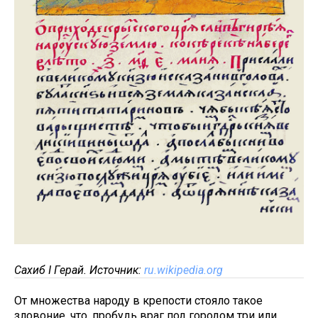
Сахиб I Герай. Источник:
ru.wikipedia.org
От множества народу в крепости стояло такое
зловоние, что, пробудь враг под городом три или