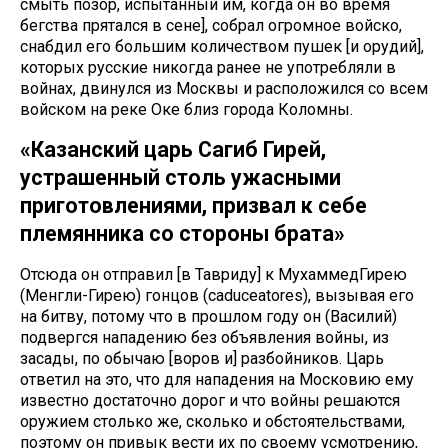
смыть позор, испытанный им, когда он во время
бегства прятался в сене], собрал огромное войско,
снабдил его большим количеством пушек [и орудий],
которых русские никогда ранее не употребляли в
войнах, двинулся из Москвы и расположился со всем
войском на реке Оке близ города Коломны.
«Казанский царь Сагиб Гирей,
устрашенный столь ужасными
приготовлениями, призвал к себе
племянника со стороны брата»
Отсюда он отправил [в Тавриду] к МухаммедГирею
(Менгли-Гирею) гонцов (caduceatores), вызывая его
на битву, потому что в прошлом году он (Василий)
подвергся нападению без объявления войны, из
засады, по обычаю [воров и] разбойников. Царь
ответил на это, что для нападения на Московию ему
известно достаточно дорог и что войны решаются
оружием столько же, сколько и обстоятельствами,
поэтому он привык вести их по своему усмотрению,