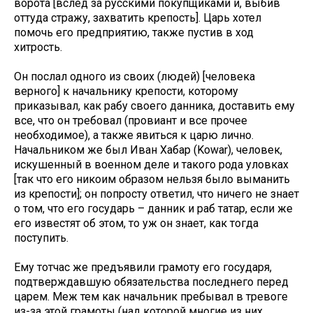
ворота [вслед за русскими покупщиками и, выбив
оттуда стражу, захватить крепость]. Царь хотел
помочь его предприятию, также пустив в ход
хитрость.
Он послал одного из своих (людей) [человека
верного] к начальнику крепости, которому
приказывал, как рабу своего данника, доставить ему
все, что он требовал (провиант и все прочее
необходимое), а также явиться к царю лично.
Начальником же был Иван Хабар (Kowar), человек,
искушенный в военном деле и такого рода уловках
[так что его никоим образом нельзя было выманить
из крепости]; он попросту ответил, что ничего не знает
о том, что его государь – данник и раб татар, если же
его известят об этом, то уж он знает, как тогда
поступить.
Ему тотчас же предъявили грамоту его государя,
подтверждавшую обязательства последнего перед
царем. Меж тем как начальник пребывал в тревоге
из-за этой грамоты (над которой многие из них