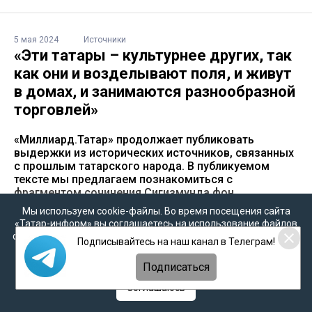
5 мая 2024
Источники
«Эти татары – культурнее других, так
как они и возделывают поля, и живут
в домах, и занимаются разнообразной
торговлей»
«Миллиард.Татар» продолжает публиковать
выдержки из исторических источников, связанных
с прошлым татарского народа. В публикуемом
тексте мы предлагаем познакомиться с
фрагментом сочинения Сигизмунда фон
Герберштейн «Записки о Московии». Публикация
Мы используем cookie-файлы. Во время посещения сайта
является фрагментом коллективной монографии
«Татар-информ» вы соглашаетесь на использование файлов
Института истории им. Марджани – «История татар.
cookie в соответствии с настоящим уведомлением, согласием
Подписывайтесь на наш канал в Телеграм!
Том IV. Татарские государства XV-XVIII вв».
на
обработку персональных данных
,
Политикой о
персональных данных
и
Политикой конфиденциальности
Подписаться
Часть 1:
Письмо Иосифа, сына Аарона: «Я
Соглашаюсь
происхожу от сыновей Хазара, седьмого из
сыновей»