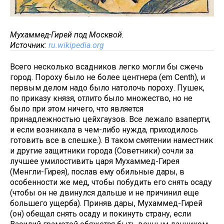
Мухаммед-Гирей под Москвой.
Источник:
ru.wikipedia.org
Всего несколько всадников легко могли бы сжечь
город. Пороху было не более центнера (em Centh), и
первым делом надо было натолочь пороху. Пушек,
по приказу князя, отлито было множество, но не
было при этом ничего, что является
принадлежностью цейхгаузов. Все лежало взаперти,
и если возникала в чем-либо нужда, приходилось
готовить все в спешке.). В таком смятении наместник
и другие защитники города (Советники) сочли за
лучшее умилостивить царя Мухаммед-Гирея
(Менгли-Гирея), послав ему обильные дары, в
особенности же мед, чтобы побудить его снять осаду
(чтобы он не двинулся дальше и не причинил еще
большего ущерба). Приняв дары, Мухаммед-Гирей
(он) обещал снять осаду и покинуть страну, если