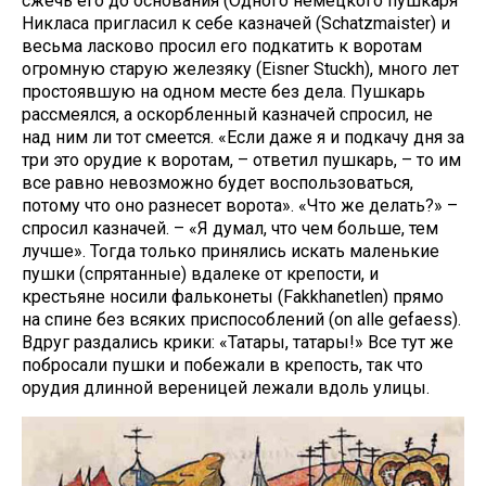
сжечь его до основания (Одного немецкого пушкаря
Никласа пригласил к себе казначей (Schatzmaister) и
весьма ласково просил его подкатить к воротам
огромную старую железяку (Eisner Stuckh), много лет
простоявшую на одном месте без дела. Пушкарь
рассмеялся, а оскорбленный казначей спросил, не
над ним ли тот смеется. «Если даже я и подкачу дня за
три это орудие к воротам, – ответил пушкарь, – то им
все равно невозможно будет воспользоваться,
потому что оно разнесет ворота». «Что же делать?» –
спросил казначей. – «Я думал, что чем больше, тем
лучше». Тогда только принялись искать маленькие
пушки (спрятанные) вдалеке от крепости, и
крестьяне носили фальконеты (Fakkhanetlen) прямо
на спине без всяких приспособлений (on alle gefaess).
Вдруг раздались крики: «Татары, татары!» Все тут же
побросали пушки и побежали в крепость, так что
орудия длинной вереницей лежали вдоль улицы.