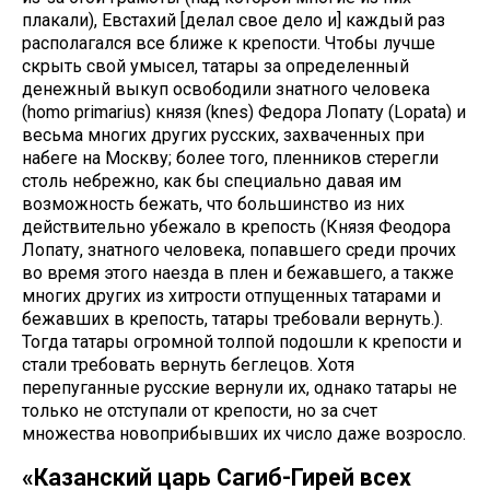
плакали), Евстахий [делал свое дело и] каждый раз
располагался все ближе к крепости. Чтобы лучше
скрыть свой умысел, татары за определенный
денежный выкуп освободили знатного человека
(homo primarius) князя (knes) Федора Лопату (Lopata) и
весьма многих других русских, захваченных при
набеге на Москву; более того, пленников стерегли
столь небрежно, как бы специально давая им
возможность бежать, что большинство из них
действительно убежало в крепость (Князя Феодора
Лопату, знатного человека, попавшего среди прочих
во время этого наезда в плен и бежавшего, а также
многих других из хитрости отпущенных татарами и
бежавших в крепость, татары требовали вернуть.).
Тогда татары огромной толпой подошли к крепости и
стали требовать вернуть беглецов. Хотя
перепуганные русские вернули их, однако татары не
только не отступали от крепости, но за счет
множества новоприбывших их число даже возросло.
«Казанский царь Сагиб-Гирей всех