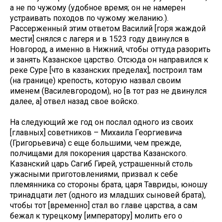
а не по чужому (удобное время; он не намерен
устраивать походов по чужому желанию.).
Рассерженный этим ответом Василий [горя жаждой
мести] снялся с лагеря и в 1523 году двинулся в
Новгород, а именно в Нижний, чтобы оттуда разорить
и занять Казанское царство. Отсюда он направился к
реке Суре [что в казанских пределах], построил там
(на границе) крепость, которую назвал своим
именем (Василевгородом), но [в тот раз не двинулся
далее, а] отвел назад свое войско.
На следующий же год он послал одного из своих
[главных] советников – Михаила Георгиевича
(Григорьевича) с еще большими, чем прежде,
полчищами для покорения царства Казанского.
Казанский царь Сагиб Гирей, устрашенный столь
ужасными приготовлениями, призвал к себе
племянника со стороны брата, царя Тавриды, юношу
тринадцати лет (одного из младших сыновей брата),
чтобы тот [временно] стал во главе царства, а сам
бежал к турецкому [императору] молить его о