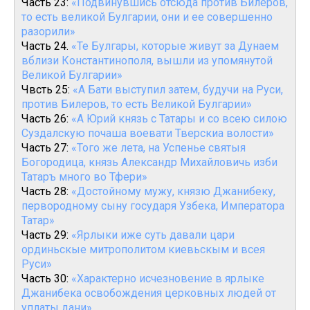
Часть 23:
«Подвинувшись отсюда против Билеров,
то есть великой Булгарии, они и ее совершенно
разорили»
Часть 24.
«Те Булгары, которые живут за Дунаем
вблизи Константинополя, вышли из упомянутой
Великой Булгарии»
Чвсть 25:
«А Бати выступил затем, будучи на Руси,
против Билеров, то есть Великой Булгарии»
Часть 26:
«А Юрий князь с Татары и со всею силою
Суздалскую почаша воевати Тверскиа волости»
Часть 27:
«Того же лета, на Успенье святыя
Богородица, князь Александр Михайловичь изби
Татаръ много во Тфери»
Часть 28:
«Достойному мужу, князю Джанибеку,
первородному сыну государя Узбека, Императора
Татар»
Часть 29:
«Ярлыки иже суть давали цари
ординьскые митрополитом киевьскым и всея
Руси»
Часть 30:
«Характерно исчезновение в ярлыке
Джанибека освобождения церковных людей от
уплаты дани»