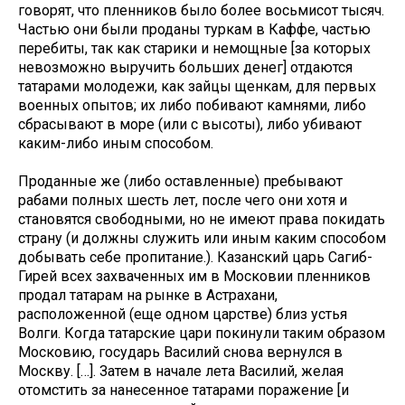
говорят, что пленников было более восьмисот тысяч.
Частью они были проданы туркам в Каффе, частью
перебиты, так как старики и немощные [за которых
невозможно выручить больших денег] отдаются
татарами молодежи, как зайцы щенкам, для первых
военных опытов; их либо побивают камнями, либо
сбрасывают в море (или с высоты), либо убивают
каким-либо иным способом.
Проданные же (либо оставленные) пребывают
рабами полных шесть лет, после чего они хотя и
становятся свободными, но не имеют права покидать
страну (и должны служить или иным каким способом
добывать себе пропитание.). Казанский царь Сагиб-
Гирей всех захваченных им в Московии пленников
продал татарам на рынке в Астрахани,
расположенной (еще одном царстве) близ устья
Волги. Когда татарские цари покинули таким образом
Московию, государь Василий снова вернулся в
Москву. […]. Затем в начале лета Василий, желая
отомстить за нанесенное татарами поражение [и