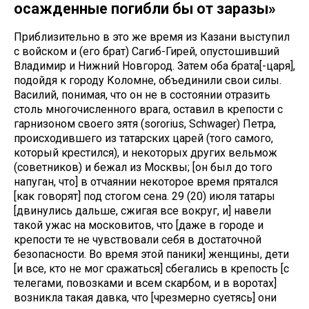
осажденные погибли бы от заразы»
Приблизительно в это же время из Казани выступил
с войском и (его брат) Сагиб-Гирей, опустошивший
Владимир и Нижний Новгород. Затем оба брата[-царя],
подойдя к городу Коломне, объединили свои силы.
Василий, понимая, что он не в состоянии отразить
столь многочисленного врага, оставил в крепости с
гарнизоном своего зятя (sororius, Schwager) Петра,
происходившего из татарских царей (того самого,
который крестился), и некоторых других вельмож
(советников) и бежал из Москвы; [он был до того
напуган, что] в отчаянии некоторое время прятался
[как говорят] под стогом сена. 29 (20) июля татары
[двинулись дальше, сжигая все вокруг, и] навели
такой ужас на московитов, что [даже в городе и
крепости те не чувствовали себя в достаточной
безопасности. Во время этой паники] женщины, дети
[и все, кто не мог сражаться] сбегались в крепость [с
телегами, повозками и всем скарбом, и в воротах]
возникла такая давка, что [чрезмерно суетясь] они