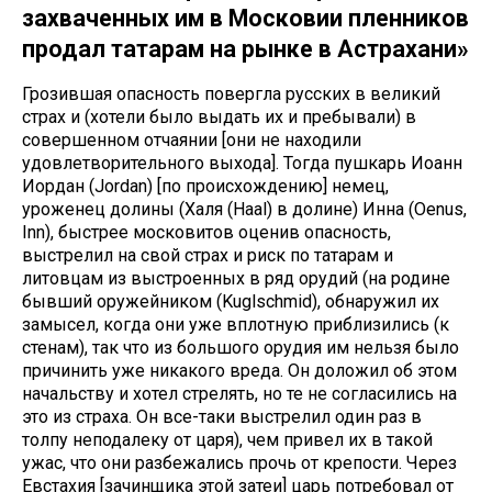
захваченных им в Московии пленников
продал татарам на рынке в Астрахани»
Грозившая опасность повергла русских в великий
страх и (хотели было выдать их и пребывали) в
совершенном отчаянии [они не находили
удовлетворительного выхода]. Тогда пушкарь Иоанн
Иордан (Jordan) [по происхождению] немец,
уроженец долины (Халя (Haal) в долине) Инна (Oenus,
Inn), быстрее московитов оценив опасность,
выстрелил на свой страх и риск по татарам и
литовцам из выстроенных в ряд орудий (на родине
бывший оружейником (Kuglschmid), обнаружил их
замысел, когда они уже вплотную приблизились (к
стенам), так что из большого орудия им нельзя было
причинить уже никакого вреда. Он доложил об этом
начальству и хотел стрелять, но те не согласились на
это из страха. Он все-таки выстрелил один раз в
толпу неподалеку от царя), чем привел их в такой
ужас, что они разбежались прочь от крепости. Через
Евстахия [зачинщика этой затеи] царь потребовал от