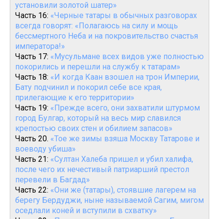
установили золотой шатер»
Часть 16:
«Черные татары в обычных разговорах
всегда говорят: «Полагаюсь на силу и мощь
бессмертного Неба и на покровительство счастья
императора!»
Часть 17:
«Мусульмане всех видов уже полностью
покорились и перешли на службу к татарам»
Часть 18:
«И когда Каан взошел на трон Империи,
Бату подчинил и покорил себе все края,
прилегающие к его территории»
Часть 19:
«Прежде всего, они захватили штурмом
город Булгар, который на весь мир славился
крепостью своих стен и обилием запасов»
Часть 20.
«Тое же зимы взяша Москву Татарове и
воеводу убиша»
Часть 21:
«Султан Халеба пришел и убил халифа,
после чего их нечестивый патриарший престол
перевели в Багдад»
Часть 22:
«Они же (татары), стоявшие лагерем на
берегу Бердуджи, ныне называемой Сагим, мигом
оседлали коней и вступили в схватку»