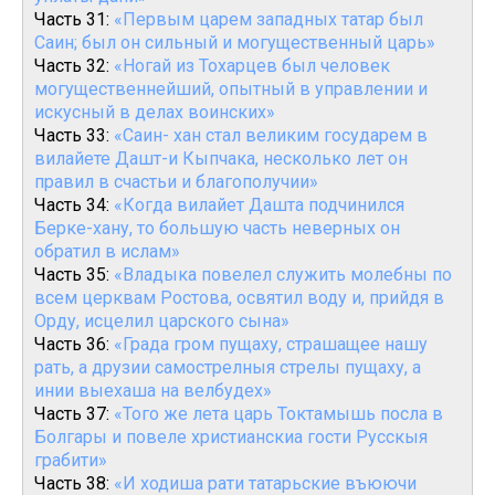
Часть 31:
«Первым царем западных татар был
Саин; был он сильный и могущественный царь»
Часть 32:
«Ногай из Тохарцев был человек
могущественнейший, опытный в управлении и
искусный в делах воинских»
Часть 33:
«Саин- хан стал великим государем в
вилайете Дашт-и Кыпчака, несколько лет он
правил в счастьи и благополучии»
Часть 34:
«Когда вилайет Дашта подчинился
Берке-хану, то большую часть неверных он
обратил в ислам»
Часть 35:
«Владыка повелел служить молебны по
всем церквам Ростова, освятил воду и, прийдя в
Орду, исцелил царского сына»
Часть 36:
«Града гром пущаху, страшащее нашу
рать, а друзии самострелныя стрелы пущаху, а
инии выехаша на велбудех»
Часть 37:
«Того же лета царь Токтамышь посла в
Болгары и повеле христианскиа гости Русскыя
грабити»
Часть 38:
«И ходиша рати татарьские въюючи