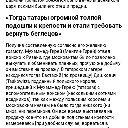
Василий грамотой обяжется быть вечным данником
царя, какими были его отец и предки.
«Тогда татары огромной толпой
подошли к крепости и стали требовать
вернуть беглецов»
Получив составленную согласно его желанию
грамоту, Мухаммед-Гирей (Менгли-Гирей) отвел
войско к Рязани, где московитам было позволено
выкупать и обменивать пленных; прочую же добычу
он выставил на продажу. В татарском лагере
находился тогда Евстахий [по прозвищу] Дашкович
(Taskowitz), подданный польского короля,
пришедший к Мухаммед-Гирею (татарам) с
вспомогательным войском (несколькими сотнями
всадников), так как между польским королем и
московским князем не было тогда никакого (ни
мира, ни) перемирия. Он все время выставлял на
продажу кое-что из добычи под стенами крепости,
намереваясь [при удобном случае] ворваться в