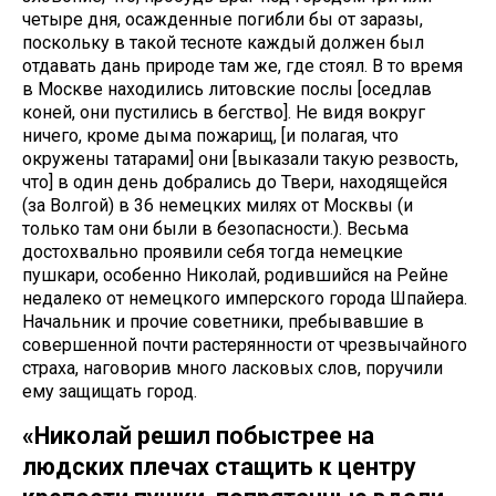
четыре дня, осажденные погибли бы от заразы,
поскольку в такой тесноте каждый должен был
отдавать дань природе там же, где стоял. В то время
в Москве находились литовские послы [оседлав
коней, они пустились в бегство]. Не видя вокруг
ничего, кроме дыма пожарищ, [и полагая, что
окружены татарами] они [выказали такую резвость,
что] в один день добрались до Твери, находящейся
(за Волгой) в 36 немецких милях от Москвы (и
только там они были в безопасности.). Весьма
достохвально проявили себя тогда немецкие
пушкари, особенно Николай, родившийся на Рейне
недалеко от немецкого имперского города Шпайера.
Начальник и прочие советники, пребывавшие в
совершенной почти растерянности от чрезвычайного
страха, наговорив много ласковых слов, поручили
ему защищать город.
«Николай решил побыстрее на
людских плечах стащить к центру