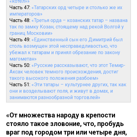
«котел»»
Часть 47:
«Татарских орд четыре и столько же их
императоров»
Часть 48:
«Третья орда – козанских татар – названа
так по замку Козан, стоящему над рекой Волгой у
границ Московии»
Часть 49:
«Единственный сын его Димитрий был
столь возмущен этой несправедливостью, что
убежал к татарам и принял обрезание по закону
магометан»
Часть 50:
«Русские рассказывают, что этот Темир-
Аксак человек темного происхождения, достиг
такого высокого положения разбоем»
Часть 51:
«Эти татары – культурнее других, так как
они и возделывают поля, и живут в домах, и
занимаются разнообразной торговлей»
«От множества народу в крепости
стояло такое зловоние, что, пробудь
враг под городом три или четыре дня,