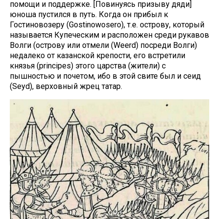
помощи и поддержке. [Повинуясь призыву дяди]
юноша пустился в путь. Когда он прибыл к
Гостиновозеру (Gostinowosero), т.е. острову, который
называется Купеческим и расположен среди рукавов
Волги (острову или отмели (Weerd) посреди Волги)
недалеко от казанской крепости, его встретили
князья (principes) этого царства (жители) с
пышностью и почетом, ибо в этой свите был и сеид
(Seyd), верховный жрец татар.