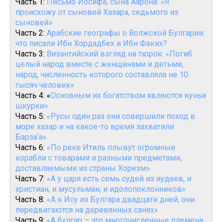
Часть 1:
Письмо Иосифа, сына Аарона: «Я
происхожу от сыновей Хазара, седьмого из
сыновей»
Часть 2:
Арабские географы о Волжской Булгарии:
что писали Ибн Хордадбех и Ибн Факих?
Часть 3:
Византийский взгляд на тюрок: «Погиб
целый народ вместе с женщинами и детьми,
народ, численность которого составляла не 10
тысяч человек»
Часть 4: «
Основным их богатством являются куньи
шкурки»
Часть 5:
«Русы один раз они совершили поход в
море хазар и на какое-то время захватили
Барза‘а»
Часть 6:
«По реке Итиль плывут огромные
корабли с товарами и разными предметами,
доставляемыми из страны Хорезм»
Часть 7:
«А у царя есть семь судей из иудеев, и
христиан, и мусульман, и идолопоклонников»
Часть 8:
«А к Ису из Булгара двадцати дней, они
передвигаются на деревянных санях»
Часть 9:
«А булгар – это многочисленные племена