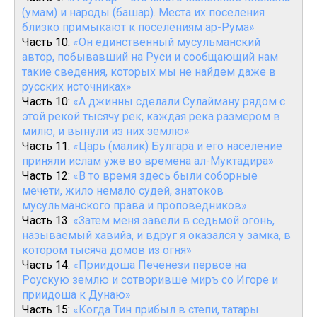
(умам) и народы (башар). Места их поселения
близко примыкают к поселениям ар-Рума»
Часть 10.
«Он единственный мусульманский
автор, побывавший на Руси и сообщающий нам
такие сведения, которых мы не найдем даже в
русских источниках»
Часть 10:
«А джинны сделали Сулайману рядом с
этой рекой тысячу рек, каждая река размером в
милю, и вынули из них землю»
Часть 11:
«Царь (малик) Булгара и его население
приняли ислам уже во времена ал-Муктадира»
Часть 12:
«В то время здесь были соборные
мечети, жило немало судей, знатоков
мусульманского права и проповедников»
Часть 13.
«Затем меня завели в седьмой огонь,
называемый хавийа, и вдруг я оказался у замка, в
котором тысяча домов из огня»
Часть 14:
«Приидоша Печенези первое на
Роускую землю и сотворивше миръ со Игоре и
приидоша к Дунаю»
Часть 15:
«Когда Тин прибыл в степи, татары