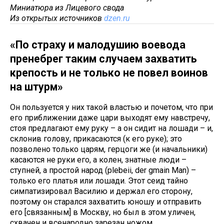
Миниатюра из Лицевого свода
Из открытых источников
dzen.ru
«По страху и малодушию воевода
пренебрег таким случаем захватить
крепость и не только не повел воинов
на штурм»
Он пользуется у них такой властью и почетом, что при
его приближении даже цари выходят ему навстречу,
стоя предлагают ему руку – а он сидит на лошади – и,
склонив голову, прикасаются (к его руке); это
позволено только царям, герцоги же (и начальники)
касаются не руки его, а колен, знатные люди –
ступней, а простой народ (plebeii, der gmain Man) –
только его платья или лошади. Этот сеид тайно
симпатизировал Василию и держал его сторону,
поэтому он старался захватить юношу и отправить
его [связанным] в Москву, но был в этом уличен,
схвачен и всенародно зарезан ножом.