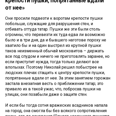
крепости пушки, попрятанные вдали
от нее»
Они просили подвезти к воротам крепости пушки
побольше, служащие для разрушения стен, и
отбивать оттуда татар. Пушки же эти были столь
огромны, что перевезти их туда едва ли возможно
было и в три дня, да и бывшего наготове пороху не
хватило бы и на один выстрел из крупной пушки:
таков неизменный обычай московитов – держать
все под спудом и ничего не приготовлять заранее, но
если приступит нужда, тогда только делают все
впопыхах. Поэтому Николай решил побыстрее на
людских плечах стащить к центру крепости пушки,
попрятанные вдали от нее. За этим занятием горожан
застала внезапная весть о приближении татар; это
привело их в такой ужас, что, побросав пушки на
улицах, они позабыли даже о защите стен.
И если бы тогда сотня вражеских всадников напала
на город, она смогла бы без всякого сопротивления