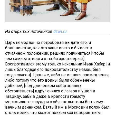
Из открытых источников
dzen.ru
Царь немедленно потребовал выдать его, и
большинство, как это чаще всего и бывает в
отчаянном положении, решило подчиниться [чтобы
тем самым отвести от себя ярость врага].
Воспротивился этому только начальник Иван Хабар [и
лишь благодаря его покровительству немец был
тогда спасен]. Царь же, либо не вынося промедления,
либо потому что его воины были обременены
добычей, [под давлением собственных
обстоятельств] вдруг снялся с лагеря и ушел в
Тавриду, забыв даже в крепости грамоту
московского государя с обязательством быть ему
вечным данником. Взятый им в Московии полон был
столь велик, что может показаться невероятным: