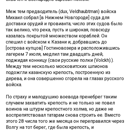
Меж тем предводитель (dux, Veldhaubtman) войска
Михаил собрал [в Нижнем Новгороде] суда для
доставки орудий и провианта; число этих судов было
так велико, что река, пусть и широкая, повсюду
казалась покрытой множеством кораблей. Он
спешил с войском к Казани и, добравшись до
[острова купцов] Гостиновозера и расположившись
лагерем 7 июля, медлил там двадцать дней,
поджидая конницу (свои русские полки (Volckh).).
Между тем несколько московитских шпионов
подожгли казанскую крепость, построенную из
дерева, и она совершенно сгорела на глазах русского
войска.
По страху и малодушию воевода пренебрег таким
случаем захватить крепость и не только не повел
воинов на штурм крепостного холма, но даже не
воспрепятствовал татарам снова строить ее. Вместо
этого 28 числа того же месяца он переправился через
Волгу на тот берег, где была крепость, и