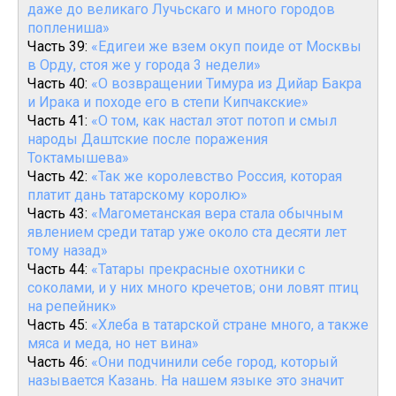
даже до великаго Лучьскаго и много городов
поплениша»
Часть 39:
«Едигеи же взем окуп поиде от Москвы
в Орду, стоя же у города 3 недели»
Часть 40:
«О возвращении Тимура из Дийар Бакра
и Ирака и походе его в степи Кипчакские»
Часть 41:
«О том, как настал этот потоп и смыл
народы Даштские после поражения
Токтамышева»
Часть 42:
«Так же королевство Россия, которая
платит дань татарскому королю»
Часть 43:
«Магометанская вера стала обычным
явлением среди татар уже около ста десяти лет
тому назад»
Часть 44:
«Татары прекрасные охотники с
соколами, и у них много кречетов; они ловят птиц
на репейник»
Часть 45:
«Хлеба в татарской стране много, а также
мяса и меда, но нет вина»
Часть 46:
«Они подчинили себе город, который
называется Казань. На нашем языке это значит