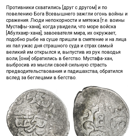
Противники схватились [друг с другом] и по
повелению Бога Всевышнего зажгли огонь войны и
сражения. Люди непокорности и мятежа [т.е. воины
Мустафы-хана], когда увидели, что море войска
[Абулхаир-хана], завоевателя мира, их окружает,
подобно рыбе на суше пришли в смятение и на лица
их пал ужас дня страшного суда и страх самый
великий им открылся и, выпустив из рук поводья
воли, [они] обратились в бегство. Мустафа-хан,
выбросив из мысли своей сильную страсть
предводительствования и падишахства, обратился
вслед за беглецами в бегство.