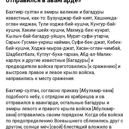
отправился в авангарде»
Бахтияр-султан и эмиры великие и багадуры
известные, как-то: Бузунджар-бий-кият, Хашникда-
оглан-ииджан, Тули-ходжа-бий-кушчи, Кунгур-бай-
кушчи, Хаким-шейх-кушчи, Махмуд-бек-кунрат,
Кылыч-бай-багадур-уйшун, Мурат-суфи-утарчи,
Сарык-Гусман-укриш найман, Суфи-бек-джат, Кебек-
бий-кушчи, Ходжа-мырза-джат, Хасан-оглан-чимбай,
Шадбехтбалх, Кутлуг-бука-тархан, Абд-ал-Малик-
карлук и другие известные [багадуры] и
предводители войска приготовились [к сражению] и
выстроив правое и левое крыло войска,
направились к месту сражения.
Бахтияр-султан, согласно приказу [Абулхаир-хана]
подобного небу, с отрядом из храбрецов и ов
отправился в авангарде, остальные багадуры и
эмиры левого и правого крыла войска [Абулхаир-
хана] отправились своим порядком. Когда оба войска
по предопределению Всевышнего сблизились друг с
другом, солнце меч [свой] блестящий вложило в