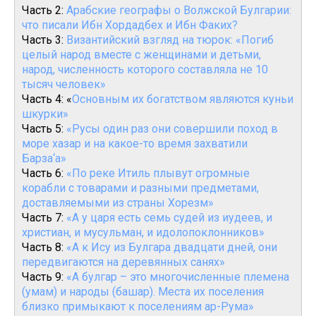
Часть 2:
Арабские географы о Волжской Булгарии:
что писали Ибн Хордадбех и Ибн Факих?
Часть 3:
Византийский взгляд на тюрок: «Погиб
целый народ вместе с женщинами и детьми,
народ, численность которого составляла не 10
тысяч человек»
Часть 4: «
Основным их богатством являются куньи
шкурки»
Часть 5:
«Русы один раз они совершили поход в
море хазар и на какое-то время захватили
Барза‘а»
Часть 6:
«По реке Итиль плывут огромные
корабли с товарами и разными предметами,
доставляемыми из страны Хорезм»
Часть 7:
«А у царя есть семь судей из иудеев, и
христиан, и мусульман, и идолопоклонников»
Часть 8:
«А к Ису из Булгара двадцати дней, они
передвигаются на деревянных санях»
Часть 9:
«А булгар – это многочисленные племена
(умам) и народы (башар). Места их поселения
близко примыкают к поселениям ар-Рума»