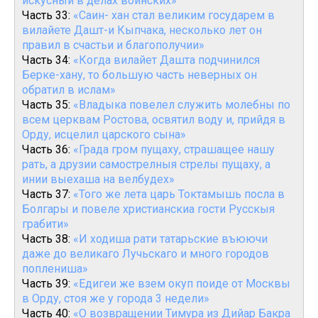
искусный в делах воинских»
Часть 33:
«Саин- хан стал великим государем в
вилайете Дашт-и Кыпчака, несколько лет он
правил в счастьи и благополучии»
Часть 34:
«Когда вилайет Дашта подчинился
Берке-хану, то большую часть неверных он
обратил в ислам»
Часть 35:
«Владыка повелел служить молебны по
всем церквам Ростова, освятил воду и, прийдя в
Орду, исцелил царского сына»
Часть 36:
«Града гром пущаху, страшащее нашу
рать, а друзии самострелныя стрелы пущаху, а
инии выехаша на велбудех»
Часть 37:
«Того же лета царь Токтамышь посла в
Болгары и повеле христианскиа гости Русскыя
грабити»
Часть 38:
«И ходиша рати татарьские въюючи
даже до великаго Лучьскаго и много городов
поплениша»
Часть 39:
«Едигеи же взем окуп поиде от Москвы
в Орду, стоя же у города 3 недели»
Часть 40:
«О возвращении Тимура из Дийар Бакра