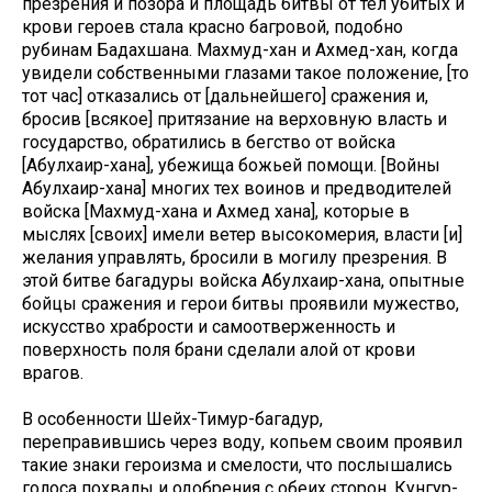
презрения и позора и площадь битвы от тел убитых и
крови героев стала красно багровой, подобно
рубинам Бадахшана. Махмуд-хан и Ахмед-хан, когда
увидели собственными глазами такое положение, [то
тот час] отказались от [дальнейшего] сражения и,
бросив [всякое] притязание на верховную власть и
государство, обратились в бегство от войска
[Абулхаир-хана], убежища божьей помощи. [Войны
Абулхаир-хана] многих тех воинов и предводителей
войска [Махмуд-хана и Ахмед хана], которые в
мыслях [своих] имели ветер высокомерия, власти [и]
желания управлять, бросили в могилу презрения. В
этой битве багадуры войска Абулхаир-хана, опытные
бойцы сражения и герои битвы проявили мужество,
искусство храбрости и самоотверженность и
поверхность поля брани сделали алой от крови
врагов.
В особенности Шейх-Тимур-багадур,
переправившись через воду, копьем своим проявил
такие знаки героизма и смелости, что послышались
голоса похвалы и одобрения с обеих сторон. Кунгур-