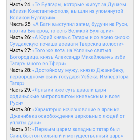
Часть 24.
«Те Булгары, которые живут за Дунаем
вблизи Константинополя, вышли из упомянутой
Великой Булгарии»
Чвсть 25:
«А Бати выступил затем, будучи на Руси,
против Билеров, то есть Великой Булгарии»
Часть 26:
«А Юрий князь с Татары и со всею силою
Суздалскую почаша воевати Тверскиа волости»
Часть 27:
«Того же лета, на Успенье святыя
Богородица, князь Александр Михайловичь изби
Татаръ много во Тфери»
Часть 28:
«Достойному мужу, князю Джанибеку,
первородному сыну государя Узбека, Императора
Татар»
Часть 29:
«Ярлыки иже суть давали цари
ординьскые митрополитом киевьскым и всея
Руси»
Часть 30:
«Характерно исчезновение в ярлыке
Джанибека освобождения церковных людей от
уплаты дани»
Часть 31:
«Первым царем западных татар был
Саин; был он сильный и могущественный царь»