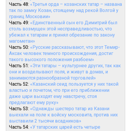
Часть 48:
«Третья орда – козанских татар – названа
так по замку Козан, стоящему над рекой Волгой у
границ Московии»
Часть 49:
«Единственный сын его Димитрий был
столь возмущен этой несправедливостью, что
убежал к татарам и принял обрезание по закону
магометан»
Часть 50:
«Русские рассказывают, что этот Темир-
Аксак человек темного происхождения, достиг
такого высокого положения разбоем»
Часть 51:
«Эти татары – культурнее других, так как
они и возделывают поля, и живут в домах, и
занимаются разнообразной торговлей»
Часть 52:
«Казанский сеид пользуется у них такой
властью и почетом, что при его приближении
даже цари выходят ему навстречу, стоя
предлагают ему руку»
Часть 53:
«Однажды шестеро татар из Казани
выехали на поле к войску московита, против них
выставили 2 тысячи всадников»
Часть 54:
«У татарских царей есть четыре