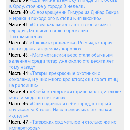
Часть 39:
«Едигеи же взем окуп поиде от Москвы
в Орду, стоя же у города 3 недели»
Часть 40:
«О возвращении Тимура из Дийар Бакра
и Ирака и походе его в степи Кипчакские»
Часть 41:
«О том, как настал этот потоп и смыл
народы Даштские после поражения
Токтамышева»
Часть 42:
«Так же королевство Россия, которая
платит дань татарскому королю»
Часть 43:
«Магометанская вера стала обычным
явлением среди татар уже около ста десяти лет
тому назад»
Часть 44:
«Татары прекрасные охотники с
соколами, и у них много кречетов; они ловят птиц
на репейник»
Часть 45:
«Хлеба в татарской стране много, а также
мяса и меда, но нет вина»
Часть 46:
«Они подчинили себе город, который
называется Казань. На нашем языке это значит
«котел»»
Часть 47:
«Татарских орд четыре и столько же их
императоров»