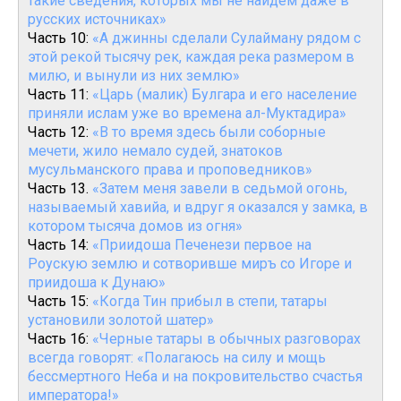
такие сведения, которых мы не найдем даже в
русских источниках»
Часть 10:
«А джинны сделали Сулайману рядом с
этой рекой тысячу рек, каждая река размером в
милю, и вынули из них землю»
Часть 11:
«Царь (малик) Булгара и его население
приняли ислам уже во времена ал-Муктадира»
Часть 12:
«В то время здесь были соборные
мечети, жило немало судей, знатоков
мусульманского права и проповедников»
Часть 13.
«Затем меня завели в седьмой огонь,
называемый хавийа, и вдруг я оказался у замка, в
котором тысяча домов из огня»
Часть 14:
«Приидоша Печенези первое на
Роускую землю и сотворивше миръ со Игоре и
приидоша к Дунаю»
Часть 15:
«Когда Тин прибыл в степи, татары
установили золотой шатер»
Часть 16:
«Черные татары в обычных разговорах
всегда говорят: «Полагаюсь на силу и мощь
бессмертного Неба и на покровительство счастья
императора!»