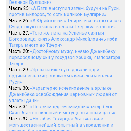
Великой Булгарии»
Чвсть 25:
«А Бати выступил затем, будучи на Руси,
против Билеров, то есть Великой Булгарии»
Часть 26:
«А Юрий князь с Татары и со всею силою
Суздалскую почаша воевати Тверскиа волости»
Часть 27:
«Того же лета, на Успенье святыя
Богородица, князь Александр Михайловичь изби
Татаръ много во Тфери»
Часть 28:
«Достойному мужу, князю Джанибеку,
первородному сыну государя Узбека, Императора
Татар»
Часть 29:
«Ярлыки иже суть давали цари
ординьскые митрополитом киевьскым и всея
Руси»
Часть 30:
«Характерно исчезновение в ярлыке
Джанибека освобождения церковных людей от
уплаты дани»
Часть 31:
«Первым царем западных татар был
Саин; был он сильный и могущественный царь»
Часть 32:
«Ногай из Тохарцев был человек
могущественнейший, опытный в управлении и