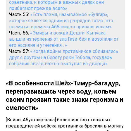
советника, к которым в важных делах они
прибегают прежде всего»
Часть 55:
«Есть племя, называемое «булгар»,
которое является одним из разрядов татар. Это
племя во времена Аббасидов приняло ислам»
Часть 56:
«Эмиры и вожди Дешти-Кыпчака
вышли из терпения от зла Гази-бия и возопили от
его насилия и угнетения…»
Часть 57:
«Когда войны противников сблизились
друг с другом на берегу реки Тобола, государь
собрания звезд важно выступил из дворца»
«В особенности Шейх-Тимур-багадур,
переправившись через воду, копьем
своим проявил такие знаки героизма и
смелости»
[Войны Абулхаир-хана] большинство отважных
предводителей войска противника бросили в могилу