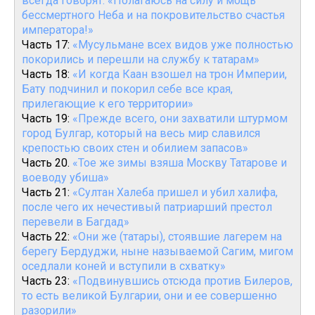
всегда говорят: «Полагаюсь на силу и мощь
бессмертного Неба и на покровительство счастья
императора!»
Часть 17:
«Мусульмане всех видов уже полностью
покорились и перешли на службу к татарам»
Часть 18:
«И когда Каан взошел на трон Империи,
Бату подчинил и покорил себе все края,
прилегающие к его территории»
Часть 19:
«Прежде всего, они захватили штурмом
город Булгар, который на весь мир славился
крепостью своих стен и обилием запасов»
Часть 20.
«Тое же зимы взяша Москву Татарове и
воеводу убиша»
Часть 21:
«Султан Халеба пришел и убил халифа,
после чего их нечестивый патриарший престол
перевели в Багдад»
Часть 22:
«Они же (татары), стоявшие лагерем на
берегу Бердуджи, ныне называемой Сагим, мигом
оседлали коней и вступили в схватку»
Часть 23:
«Подвинувшись отсюда против Билеров,
то есть великой Булгарии, они и ее совершенно
разорили»