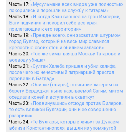
Часть 17:
«Мусульмане всех видов уже полностью
покорились и перешли на службу к татарам»
Часть 18:
«И когда Каан взошел на трон Империи,
Бату подчинил и покорил себе все края,
прилегающие к его территории»
Часть 19:
«Прежде всего, они захватили штурмом
город Булгар, который на весь мир славился
крепостью своих стен и обилием запасов»
Часть 20.
«Тое же зимы взяша Москву Татарове и
воеводу убиша»
Часть 21:
«Султан Халеба пришел и убил халифа,
после чего их нечестивый патриарший престол
перевели в Багдад»
Часть 22:
«Они же (татары), стоявшие лагерем на
берегу Бердуджи, ныне называемой Сагим, мигом
оседлали коней и вступили в схватку»
Часть 23:
«Подвинувшись отсюда против Билеров,
то есть великой Булгарии, они и ее совершенно
разорили»
Часть 24.
«Те Булгары, которые живут за Дунаем
вблизи Константинополя, вышли из упомянутой