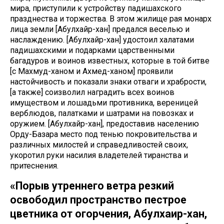
мира, приступили к устройству падишахского
празднества и торжества. В этом жилище рая монарх
лица земли [Абулхайр-хан] предался веселью и
наслаждению. [Абулхайр-хан] удостоил халатами
падишахскими и подарками царственными
багадуров и воинов известных, которые в той битве
[с Махмуд-ханом и Ахмед-ханом] проявили
настойчивость и показали знаки отваги и храбрости,
[а также] соизволил наградить всех воинов
имуществом и лошадьми противника, вереницей
верблюдов, палатками и шатрами на повозках и
оружием. [Абулхайр-хан], предоставив населению
Орду-Базара место под тенью покровительства и
различных милостей и справедливостей своих,
укоротил руки насилия владетелей тиранства и
притеснения.
«Порыв утреннего ветра резкий
освободил пространство пестрое
цветника от огорчения, Абулхаир-хан,