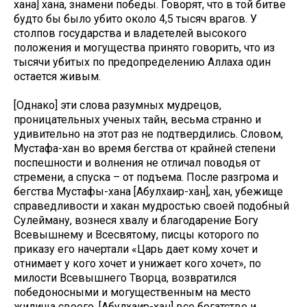
хана] хана, знамени победы. Говорят, что в той битве
будто бы было убито около 4,5 тысяч врагов. У
столпов государства и владетелей высокого
положения и могущества принято говорить, что из
тысячи убитых по предопределению Аллаха один
остается живым.
[Однако] эти слова разумных мудрецов,
проницательных ученых тайн, весьма странно и
удивительно на этот раз не подтвердились. Словом,
Мустафа-хан во время бегства от крайней степени
поспешности и волнения не отличал поводья от
стремени, а спуска – от подъема. После разгрома и
бегства Мустафы-хана [Абулхаир-хан], хан, убежище
справедливости и хакан мудростью своей подобный
Сулейману, вознеся хвалу и благодарение Богу
Всевышнему и Всесвятому, писцы которого по
приказу его начертали «Царь дает кому хочет и
отнимает у кого хочет и унижает кого хочет», по
милости Всевышнего Творца, возвратился
победоносными и могущественным на место
жилища своего. [Абулхаир-хан] все богатство и