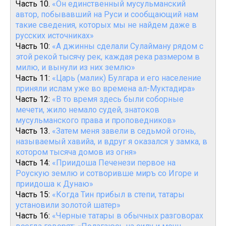
Часть 10.
«Он единственный мусульманский
автор, побывавший на Руси и сообщающий нам
такие сведения, которых мы не найдем даже в
русских источниках»
Часть 10:
«А джинны сделали Сулайману рядом с
этой рекой тысячу рек, каждая река размером в
милю, и вынули из них землю»
Часть 11:
«Царь (малик) Булгара и его население
приняли ислам уже во времена ал-Муктадира»
Часть 12:
«В то время здесь были соборные
мечети, жило немало судей, знатоков
мусульманского права и проповедников»
Часть 13.
«Затем меня завели в седьмой огонь,
называемый хавийа, и вдруг я оказался у замка, в
котором тысяча домов из огня»
Часть 14:
«Приидоша Печенези первое на
Роускую землю и сотворивше миръ со Игоре и
приидоша к Дунаю»
Часть 15:
«Когда Тин прибыл в степи, татары
установили золотой шатер»
Часть 16:
«Черные татары в обычных разговорах