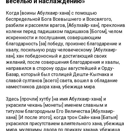
веселью и наслаждению»
Когда [воины Абулхаир-хана] с помощью
беспредельной Бога Всевышнего и Всесвягого,
разбили и рассеяли врагов, [Абулхайр-хан], преклонив
колени перед падишахом падишахов [Богом], челом
искренности и послушания, совершающим
благодарность [за] победу, произнес благодарение и
хвалу, посильную роду человеческому. [Абулхаир-
хан], хан победоносный и достигающий своих
желаний, после совершения благодарения и хвалы,
направился в сторону орды августейшей и Орду-
Базар, который был столицей Дешти-Кыпчака и
славой султанов [всего] света, вошел в обладание
наместников двора хана, убежища мира.
Здесь [прочли] хутбу [на имя Абулхаир-хана] и
украсили чекань [монеты] именем славным и
титулом благородным Его Величества [Абулхаир-
хана]. [И после этого], когда трон Сайн-хана [Батыя]
украсился присутствием влиятельного хана, убежища
мира, мулязимы двора по приказу хакана, убежища