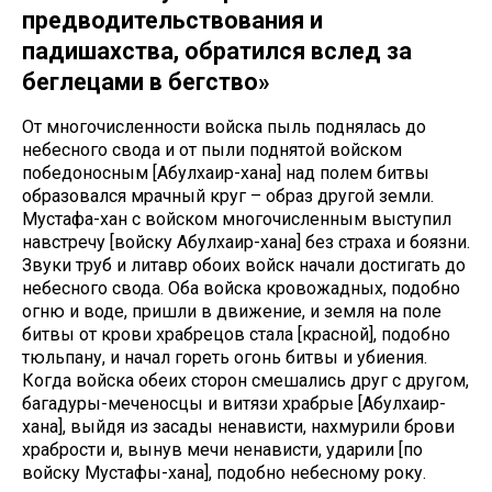
предводительствования и
падишахства, обратился вслед за
беглецами в бегство»
От многочисленности войска пыль поднялась до
небесного свода и от пыли поднятой войском
победоносным [Абулхаир-хана] над полем битвы
образовался мрачный круг – образ другой земли.
Мустафа-хан с войском многочисленным выступил
навстречу [войску Абулхаир-хана] без страха и боязни.
Звуки труб и литавр обоих войск начали достигать до
небесного свода. Оба войска кровожадных, подобно
огню и воде, пришли в движение, и земля на поле
битвы от крови храбрецов стала [красной], подобно
тюльпану, и начал гореть огонь битвы и убиения.
Когда войска обеих сторон смешались друг с другом,
багадуры-меченосцы и витязи храбрые [Абулхаир-
хана], выйдя из засады ненависти, нахмурили брови
храбрости и, вынув мечи ненависти, ударили [по
войску Мустафы-хана], подобно небесному року.