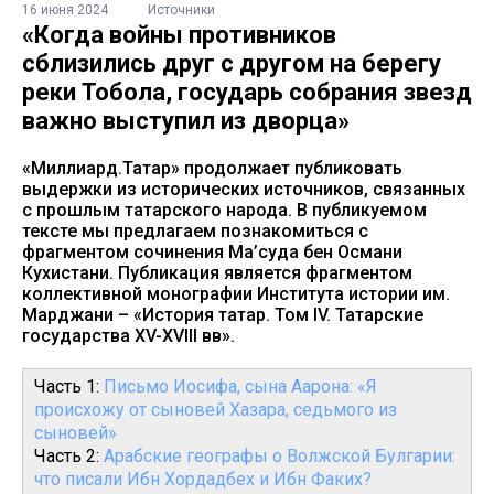
16 июня 2024
Источники
«Когда войны противников
сблизились друг с другом на берегу
реки Тобола, государь собрания звезд
важно выступил из дворца»
«Миллиард.Татар» продолжает публиковать
выдержки из исторических источников, связанных
с прошлым татарского народа. В публикуемом
тексте мы предлагаем познакомиться с
фрагментом сочинения Ма’суда бен Османи
Кухистани. Публикация является фрагментом
коллективной монографии Института истории им.
Марджани – «История татар. Том IV. Татарские
государства XV-XVIII вв».
Часть 1:
Письмо Иосифа, сына Аарона: «Я
происхожу от сыновей Хазара, седьмого из
сыновей»
Часть 2:
Арабские географы о Волжской Булгарии:
что писали Ибн Хордадбех и Ибн Факих?