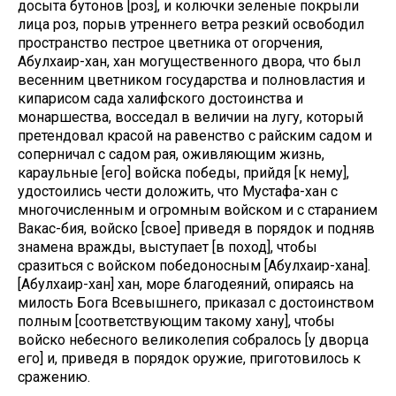
досыта бутонов [роз], и колючки зеленые покрыли
лица роз, порыв утреннего ветра резкий освободил
пространство пестрое цветника от огорчения,
Абулхаир-хан, хан могущественного двора, что был
весенним цветником государства и полновластия и
кипарисом сада халифского достоинства и
монаршества, восседал в величии на лугу, который
претендовал красой на равенство с райским садом и
соперничал с садом рая, оживляющим жизнь,
караульные [его] войска победы, прийдя [к нему],
удостоились чести доложить, что Мустафа-хан с
многочисленным и огромным войском и с старанием
Вакас-бия, войско [свое] приведя в порядок и подняв
знамена вражды, выступает [в поход], чтобы
сразиться с войском победоносным [Абулхаир-хана].
[Абулхаир-хан] хан, море благодеяний, опираясь на
милость Бога Всевышнего, приказал с достоинством
полным [соответствующим такому хану], чтобы
войско небесного великолепия собралось [у дворца
его] и, приведя в порядок оружие, приготовилось к
сражению.