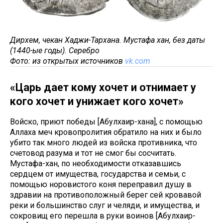
Дирхем, чекан Хаджи-Тархана. Мустафа хан, без даты
(1440-ые годы). Серебро
Фото: из открытых источников
vk.com
«Царь дает кому хочет и отнимает у
кого хочет и унижает кого хочет»
Войско, приют победы [Абулхаир-хана], с помощью
Аллаха меч кровопролития обратило на них и было
убито так много людей из войска противника, что
счетовод разума и тот не смог бы сосчитать.
Мустафа-хан, по необходимости отказавшись
сердцем от имущества, государства и семьи, с
помощью норовистого коня переправил душу в
здравии на противоположный берег сей кровавой
реки и большинство слуг и челяди, и имущества, и
сокровищ его перешла в руки воинов [Абулхаир-