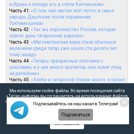
и Ирака и походе его в степи Кипчакские»
Часть 41:
«О том, как настал этот потоп и смыл
народы Даштские после поражения
Токтамышева»
Часть 42:
«Так же королевство Россия, которая
платит дань татарскому королю»
Часть 43:
«Магометанская вера стала обычным
явлением среди татар уже около ста десяти лет
тому назад»
Часть 44:
«Татары прекрасные охотники с
соколами, и у них много кречетов; они ловят птиц
на репейник»
Часть 45:
«Хлеба в татарской стране много, а также
мяса и меда, но нет вина»
Мы используем cookie-файлы. Во время посещения сайта
Часть 46:
«Они подчинили себе город, который
«Татар-информ» вы соглашаетесь на использование файлов
называется Казань. На нашем языке это значит
cookie в соответствии с настоящим уведомлением, согласием
Подписывайтесь на наш канал в Телеграм!
«котел»»
на
обработку персональных данных
,
Политикой о
Часть 47:
«Татарских орд четыре и столько же их
персональных данных
и
Политикой конфиденциальности
Подписаться
императоров»
Часть 48:
«Третья орда – козанских татар – названа
Соглашаюсь
так по замку Козан, стоящему над рекой Волгой у