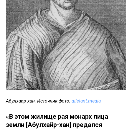
Абулхаир-хан. Источник фото:
diletant.media
«В этом жилище рая монарх лица
земли [Абулхайр-хан] предался