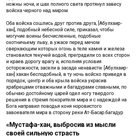
ножны ночи, и шах полного света протянул завесу
войска черного над миром.
Оба войска сошлись друг против друга, [Абулхаир-
хан], подобный небесной силе, приказал, чтобы
могучие воины бесчисленные, подобные
охотничьему льву, в ужасе перед мечом
сверкающим которых огонь в теле камня и железа
становился текучей водой, преградили со всех сторон
и краев дорогу врагу и, исполняя условия
осторожности, засели в засаде ненависти. [Абулхаир-
хан] хакан бесподобный, в ту ночь войско приведя в
порядок, центр и оба крыла войска украсив
храбрецами отважными и багадурами славными, по
обычаю достойному царей одел ногу твердого
решения в стремя покорителя мира и с надеждой на
Бога направил поводья коня норовистого
завоевателя мира в сторону реки Ат-Басар.багадур
«Мустафа-хан, выбросив из мысли
своей сильную страсть