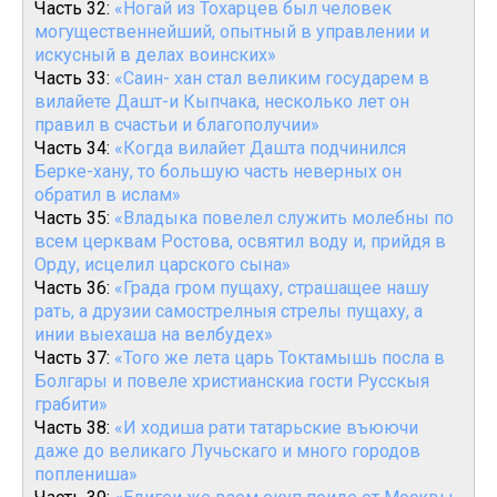
Часть 32:
«Ногай из Тохарцев был человек
могущественнейший, опытный в управлении и
искусный в делах воинских»
Часть 33:
«Саин- хан стал великим государем в
вилайете Дашт-и Кыпчака, несколько лет он
правил в счастьи и благополучии»
Часть 34:
«Когда вилайет Дашта подчинился
Берке-хану, то большую часть неверных он
обратил в ислам»
Часть 35:
«Владыка повелел служить молебны по
всем церквам Ростова, освятил воду и, прийдя в
Орду, исцелил царского сына»
Часть 36:
«Града гром пущаху, страшащее нашу
рать, а друзии самострелныя стрелы пущаху, а
инии выехаша на велбудех»
Часть 37:
«Того же лета царь Токтамышь посла в
Болгары и повеле христианскиа гости Русскыя
грабити»
Часть 38:
«И ходиша рати татарьские въюючи
даже до великаго Лучьскаго и много городов
поплениша»