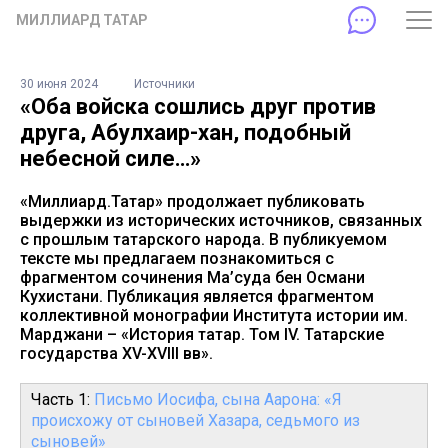
МИЛЛИАРД ТАТАР
30 июня 2024
Источники
«Оба войска сошлись друг против
друга, Абулхаир-хан, подобный
небесной силе…»
«Миллиард.Татар» продолжает публиковать
выдержки из исторических источников, связанных
с прошлым татарского народа. В публикуемом
тексте мы предлагаем познакомиться с
фрагментом сочинения Ма’суда бен Османи
Кухистани. Публикация является фрагментом
коллективной монографии Института истории им.
Марджани – «История татар. Том IV. Татарские
государства XV-XVIII вв».
Часть 1:
Письмо Иосифа, сына Аарона: «Я
происхожу от сыновей Хазара, седьмого из
сыновей»