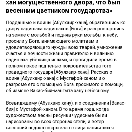
хан могущественного двора, что был
весенним цветником государства»
Подданные и воины [Абулхаир-хана], обратившись ко
двору падишаха падишахов [Бога] и распростершись
на земле с мольбой и подняв руки мольбы к небу,
просили у Бога, внимающего молитвам и
удовлетворяющего нужды всех тварей, умножения
счастья и вечности жизни правителю и величию
падишаха, убежища ислама, и проводили время в
полном покое под тенью покровительства того
праведного государя [Абулхаир-хана]. Рассказ о
воине [Абулхаир-хана] с Мустафой-ханом и о
разгроме его с помощью Бога, просимого о помощи,
об измене Вакас-бия-мангыта хану небесному.
Всевидящему (Абулхаир хану), и о соединении [Вакас-
бия] с Мустафой-ханом. В то время года, когда
художеством весны рисунки чудесные были
нарисованы во всех сторонах степи, и ветер
весенний поднял покрывало с лица напившихся