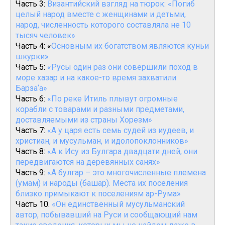
Часть 3:
Византийский взгляд на тюрок: «Погиб
целый народ вместе с женщинами и детьми,
народ, численность которого составляла не 10
тысяч человек»
Часть 4: «
Основным их богатством являются куньи
шкурки»
Часть 5:
«Русы один раз они совершили поход в
море хазар и на какое-то время захватили
Барза‘а»
Часть 6:
«По реке Итиль плывут огромные
корабли с товарами и разными предметами,
доставляемыми из страны Хорезм»
Часть 7:
«А у царя есть семь судей из иудеев, и
христиан, и мусульман, и идолопоклонников»
Часть 8:
«А к Ису из Булгара двадцати дней, они
передвигаются на деревянных санях»
Часть 9:
«А булгар – это многочисленные племена
(умам) и народы (башар). Места их поселения
близко примыкают к поселениям ар-Рума»
Часть 10.
«Он единственный мусульманский
автор, побывавший на Руси и сообщающий нам