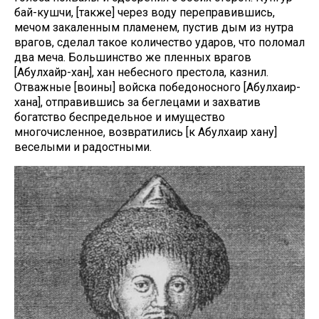
бай-кушчи, [также] через воду переправившись,
мечом закаленным пламенем, пустив дым из нутра
врагов, сделал такое количество ударов, что поломал
два меча. Большинство же пленных врагов
[Абулхайр-хан], хан небесного престола, казнил.
Отважные [воины] войска победоносного [Абулхаир-
хана], отправившись за беглецами и захватив
богатство беспредельное и имущество
многочисленное, возвратились [к Абулхаир хану]
веселыми и радостными.