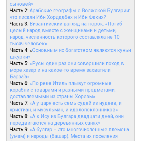
сыновей»
Часть 2:
Арабские географы о Волжской Булгарии:
что писали Ибн Хордадбех и Ибн Факих?
Часть 3:
Византийский взгляд на тюрок: «Погиб
целый народ вместе с женщинами и детьми,
народ, численность которого составляла не 10
тысяч человек»
Часть 4: «
Основным их богатством являются куньи
шкурки»
Часть 5:
«Русы один раз они совершили поход в
море хазар и на какое-то время захватили
Барза‘а»
Часть 6:
«По реке Итиль плывут огромные
корабли с товарами и разными предметами,
доставляемыми из страны Хорезм»
Часть 7:
«А у царя есть семь судей из иудеев, и
христиан, и мусульман, и идолопоклонников»
Часть 8:
«А к Ису из Булгара двадцати дней, они
передвигаются на деревянных санях»
Часть 9:
«А булгар – это многочисленные племена
(умам) и народы (башар). Места их поселения