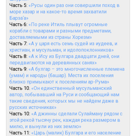
Часть 5:
«Русы один раз они совершили поход в
море хазар и на какое-то время захватили
Барза‘а»
Часть 6:
«По реке Итиль плывут огромные
корабли с товарами и разными предметами,
доставляемыми из страны Хорезм»
Часть 7:
«А у царя есть семь судей из иудеев, и
христиан, и мусульман, и идолопоклонников»
Часть 8:
«А к Ису из Булгара двадцати дней, они
передвигаются на деревянных санях»
Часть 9:
«А булгар – это многочисленные племена
(умам) и народы (башар). Места их поселения
близко примыкают к поселениям ар-Рума»
Часть 10.
«Он единственный мусульманский
автор, побывавший на Руси и сообщающий нам
такие сведения, которых мы не найдем даже в
русских источниках»
Часть 10:
«А джинны сделали Сулайману рядом с
этой рекой тысячу рек, каждая река размером в
милю, и вынули из них землю»
Часть 11:
«Царь (малик) Булгара и его население