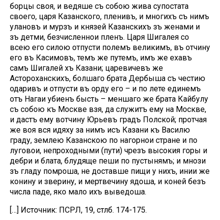
борцы своя, и ведяше съ собою жива супостата
своего, царя Казанского, пленивъ, и многихъ съ нимъ
улановъ и мурзъ и князей Казанскихъ зъ женами и
зъ детми, безчисленнои пленъ. Царя Шигалея со
всею его силою отпусти полемъ великимъ, въ отчину
его въ Касимовъ, темъ же путемъ, имъ же ехавъ
самъ Шигалей хъ Казани; царевичевъ же
Астороханскихъ, болшаго брата Дербыша съ честию
одаривъ и отпусти въ орду его – и по лете единемъ
отъ Нагаи убиенъ бысть – меншаго же брата Кайбулу
съ собою къ Москве взя, да служитъ ему на Москве,
и дастъ ему вотчину Юрьевъ градъ Полской; протчая
же воя вся идяху за нимъ исъ Казани къ Василю
граду, землею Казанскою по нагорнои стране и по
луговои, непроходными (пути) чрезъ высокия горы и
дебри и блата, блудяще пеши по пустынямъ; и мнози
зъ гладу помроша, не доставше пищи у нихъ, инии же
конину и зверину, и мертвечину ядоша, и коней безъ
числа паде, яко мало ихъ выведоша.
[…] Источник: ПСРЛ, 19, стлб. 174-175.