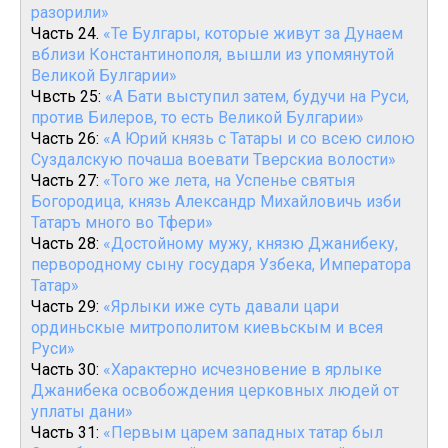
разорили»
Часть 24.
«Те Булгары, которые живут за Дунаем
вблизи Константинополя, вышли из упомянутой
Великой Булгарии»
Чвсть 25:
«А Бати выступил затем, будучи на Руси,
против Билеров, то есть Великой Булгарии»
Часть 26:
«А Юрий князь с Татары и со всею силою
Суздалскую почаша воевати Тверскиа волости»
Часть 27:
«Того же лета, на Успенье святыя
Богородица, князь Александр Михайловичь изби
Татаръ много во Тфери»
Часть 28:
«Достойному мужу, князю Джанибеку,
первородному сыну государя Узбека, Императора
Татар»
Часть 29:
«Ярлыки иже суть давали цари
ординьскые митрополитом киевьскым и всея
Руси»
Часть 30:
«Характерно исчезновение в ярлыке
Джанибека освобождения церковных людей от
уплаты дани»
Часть 31:
«Первым царем западных татар был