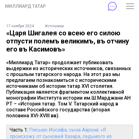
МИЛЛИАРД ТАТАР
17 ноября 2024
Источники
«Царя Шигалея со всею его силою
отпусти полемъ великимъ, въ отчину
его въ Касимовъ»
«Миллиард.Татар» продолжает публиковать
выдержки из исторических источников, связанных
с прошлым татарского народа. На этот раз мы
предлагаем познакомиться с историческими
источниками об истории татар XVI столетия.
Публикация является фрагментом коллективной
монографии Института истории им.Ш.Марджани АН
РТ – «История татар. Том V. Татарский народ в
составе Российского государства (вторая
половина XVI-XVIII вв).
Часть 1:
Письмо Иосифа, сына Аарона: «Я
происхожу от сыновей Хазара, седьмого из