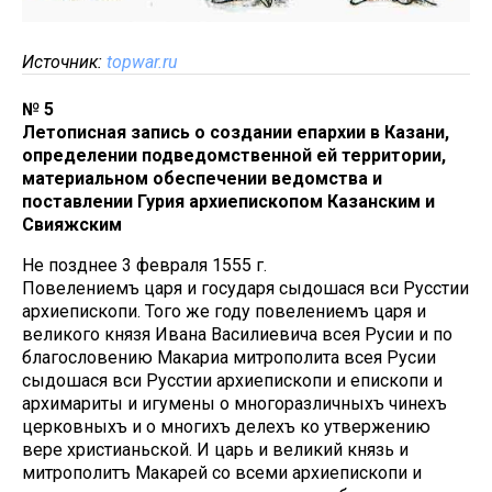
Источник:
topwar.ru
№ 5
Летописная запись о создании епархии в Казани,
определении подведомственной ей территории,
материальном обеспечении ведомства и
поставлении Гурия архиепископом Казанским и
Свияжским
Не позднее 3 февраля 1555 г.
Повелениемъ царя и государя сыдошася вси Русстии
архиепископи. Того же году повелениемъ царя и
великого князя Ивана Василиевича всея Русии и по
благословению Макариа митрополита всея Русии
сыдошася вси Русстии архиепископи и епископи и
архимариты и игумены о многоразличныхъ чинехъ
церковныхъ и о многихъ делехъ ко утвержению
вере христианьской. И царь и великий князь и
митрополитъ Макарей со всеми архиепископи и