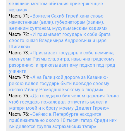
являлись местом обитания приверженцев
ислама»
Часть 71:
«Воителя Сахиб-Гирей хана слово
наместникам (вали), губернаторам (хаким),
великим султанам, мусульманским кадиям»
Часть 72:
«И призывает государь к собе брата
своего князя Владимира Андреевича и царя
Шигалея»
Часть 73:
«Призывает государь к собе немчина,
именуема Размысла, хитра, навычна градскому
разорению. и приказывает ему подкоп под град
учинити
Часть 74:
«А на Галицкой дороге зa Казанию-
рекою велел государь быти воеводе своему
князю Ивану Ромодановьскому с людми»
Часть 75:
«Да государю бил челом царевич Тевка,
чтоб государь пожаловал, отпустить велел к
матери моей и к брату моему Девлет Гирею»
Часть 76:
«Сейчас в Петербурге находится
приблизительно около 10 тысяч татар. Среди них
выделяется группа астраханских татар»