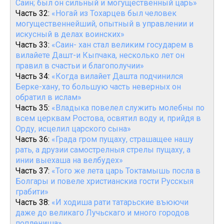
Саин; был он сильный и могущественный царь»
Часть 32:
«Ногай из Тохарцев был человек
могущественнейший, опытный в управлении и
искусный в делах воинских»
Часть 33:
«Саин- хан стал великим государем в
вилайете Дашт-и Кыпчака, несколько лет он
правил в счастьи и благополучии»
Часть 34:
«Когда вилайет Дашта подчинился
Берке-хану, то большую часть неверных он
обратил в ислам»
Часть 35:
«Владыка повелел служить молебны по
всем церквам Ростова, освятил воду и, прийдя в
Орду, исцелил царского сына»
Часть 36:
«Града гром пущаху, страшащее нашу
рать, а друзии самострелныя стрелы пущаху, а
инии выехаша на велбудех»
Часть 37:
«Того же лета царь Токтамышь посла в
Болгары и повеле христианскиа гости Русскыя
грабити»
Часть 38:
«И ходиша рати татарьские въюючи
даже до великаго Лучьскаго и много городов
поплениша»