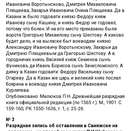
Ивановича Воротынсково, Дмитрея Михаиловича
Плещеева, Захарья Ивановича Очина Плещеева. Да в
Казани ж было годовати князю Федору княж
Иванову сыну Кашину, и князь Федор не годовал,
потому что болен. И на его место приказаны были
ворота Григорью Михаилову сыну Шестову. А каково
будет дело, и на выласке быт воеводам: князю
Александру Ивановичу Воротынскому, Захарьи да
Дмитрею Плещеевым да Григорью Шестову. А в
городничих князь Василей княж Семенов сынъ
Фуниковъ да Иванъ Борисов сынъ Зачесломского. А
дияку в Казан годовати: Федору Васильеву сыну
Огареву. Да в Казан же царь и великий княз послал
боярина и воеводу князя Дмитрея Ивановича
Курлятева.
Опубликовано: Милюков П.Н. Древнейшая разрядная
книга официальной редакции (по 1565 г.). М., 1901. С.
159-160; РК 1550-1636, т. 1, с. 25-26.
№ 3
Разрядная запись об оставлении в Свияжске на