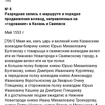
160.
№ 4
Разрядная запись о маршруте и порядке
продвижения воевод, направленных на
«годование» в Казань и Свияжск
Май 1553 г.
[7061] Маия же, какъ царь и великий княз Казанским
воеводам боярину князю Юрью Михаиловичу
Булгакову с товарыщи и свияжским воеводам велел
ити из Нижнево Новагорода к Свияжскому городу, а
воеводам велел ити на три полки:
в болшом полку бояром: князю Юрью Михаиловичу
Булгакову, князю Дмитрею Ивановичу Курлятеву;
в передовом полку воеводам князю Александру
Ивановичу Воротынскому да Захарью Очину
Плещееву; в сторожевом полку воеводам: Юрью
Ивановичу Кашину да Дмитрею Плещееву.
А з досталными людми зжидатис в Нижнем
Новегороде князю Ивану Михаиловичу Троекурову,