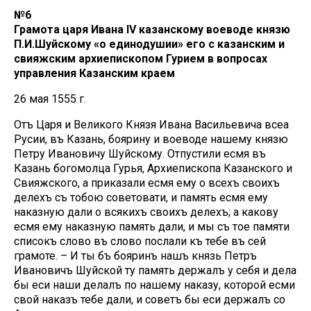
№6
Грамота царя Ивана IV казанскому воеводе князю
П.И.Шуйскому «о единодушии» его с казанским и
свияжским архиепископом Гурием в вопросах
управления Казанским краем
26 мая 1555 г.
Отъ Царя и Великого Князя Ивана Васильевича всеа
Русии, въ Казань, боярину и воеводе нашему князю
Петру Ивановичу Шуйскому. Отпустили есмя въ
Казань богомолца Гурья, Архиепископа Казанского и
Свияжского, а приказали есмя ему о всехъ своихъ
делехъ съ тобою советовати, и память есмя ему
наказную дали о всякихъ своихъ делехъ; а какову
есмя ему наказную память дали, и мы съ тое памяти
списокъ слово въ слово послали къ тебе въ сей
грамоте. – И ты бъ бояринъ нашъ князь Петръ
Ивановичъ Шуйской ту память держалъ у себя и дела
бы еси наши делалъ по нашему наказу, которой есми
свой наказъ тебе дали, и советъ бы еси держалъ со