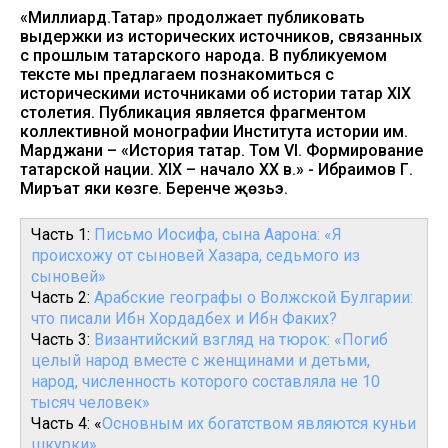
«Миллиард.Татар» продолжает публиковать
выдержки из исторических источников, связанных
с прошлым татарского народа. В публикуемом
тексте мы предлагаем познакомиться с
историческими источниками об истории татар XIX
столетия. Публикация является фрагментом
коллективной монографии Института истории им.
Марджани – «История татар. Том VI. Формирование
татарской нации. XIX – начало XX в.» - Ибраһимов Г.
Миръат яки көзге. Беренче җөзьэ.
Часть 1:
Письмо Иосифа, сына Аарона: «Я
происхожу от сыновей Хазара, седьмого из
сыновей»
Часть 2:
Арабские географы о Волжской Булгарии:
что писали Ибн Хордадбех и Ибн Факих?
Часть 3:
Византийский взгляд на тюрок: «Погиб
целый народ вместе с женщинами и детьми,
народ, численность которого составляла не 10
тысяч человек»
Часть 4: «
Основным их богатством являются куньи
шкурки»