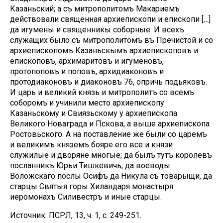
Казаньский; а съ митрополитомъ Макариемъ
действовали священная архиепископи и епископи […]
да игумены и священникы соборные. И всехъ
служащих было съ митрополитомъ въ Пречистой и со
архиепископомъ Казаньскымъ архиепископовъ и
епископовъ, архимаритовъ и игуменовъ,
протопоповъ и поповъ, архидиаконовъ и
протодиаконовъ и диаконовъ 76, опричь подьяковъ.
И царь и великий князь и митрополитъ со всемъ
соборомъ и учинили место архиепископу
Казаньскому и Свиязьскому у архиепископа
Великого Новаграда и Пскова, а выше архиепископа
Ростовьского. А на поставление же были со царемъ
и великимъ княземъ бояре его все и князи
служилые и дворяне многые; да былъ тутъ королевъ
посланникъ Юрьи Тишкевичь, да воеводы
Воложскаго послы Осифъ да Никула съ товарыщи, да
старцы Святыя горы Хиландаря монастыря
иеромонахъ Силивестръ и иные старцы.
Источник: ПСРЛ, 13, ч. 1, с. 249-251.