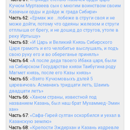
Кучюм Муртазеев сын с многим воинством своим
Казачыи орды и дойде ж града Сибири»
Часть 62:
«Ермак же …побеже в струги своя и не
може дойти, потому что одеяны железом и струги
отплыша от брегу, и не дошед до стругов, утопе в
реку Иртышу»
Часть 63:
«И Царь и Великий Князь Сибирского
Царя грамотъ и его челобитье выслушалъ, и подъ
свою руку его и во обереганье принялъ»
Часть 64:
«А после деда твоего Ибака царя, были
на Сибирском Государстве князи Таибугина роду
Магмет князь, после его Казы князь»
Часть 65:
«Взято Кучюмовыхъ дътей 5
царевичовъ: Асманакъ тридцати летъ, Шаимъ
двадцати летъ»
Часть 66:
«Ханом страны, известной под
названием Казань, был наш брат Мухаммед-Эмин
хан»
Часть 67:
«Сафа-Гирей султан оскорбился и уехал в
Казанскую землю»
Часть 68:
«Крепости Эждерхан и Казань издревле