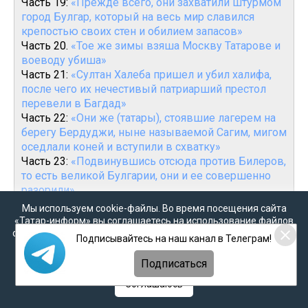
Часть 19:
«Прежде всего, они захватили штурмом
город Булгар, который на весь мир славился
крепостью своих стен и обилием запасов»
Часть 20.
«Тое же зимы взяша Москву Татарове и
воеводу убиша»
Часть 21:
«Султан Халеба пришел и убил халифа,
после чего их нечестивый патриарший престол
перевели в Багдад»
Часть 22:
«Они же (татары), стоявшие лагерем на
берегу Бердуджи, ныне называемой Сагим, мигом
оседлали коней и вступили в схватку»
Часть 23:
«Подвинувшись отсюда против Билеров,
то есть великой Булгарии, они и ее совершенно
разорили»
Часть 24.
«Те Булгары, которые живут за Дунаем
Мы используем cookie-файлы. Во время посещения сайта
вблизи Константинополя, вышли из упомянутой
«Татар-информ» вы соглашаетесь на использование файлов
Великой Булгарии»
cookie в соответствии с настоящим уведомлением, согласием
Подписывайтесь на наш канал в Телеграм!
на
обработку персональных данных
,
Политикой о
Чвсть 25:
«А Бати выступил затем, будучи на Руси,
персональных данных
и
Политикой конфиденциальности
против Билеров, то есть Великой Булгарии»
Подписаться
Часть 26:
«А Юрий князь с Татары и со всею силою
Соглашаюсь
Суздалскую почаша воевати Тверскиа волости»
Часть 27:
«Того же лета, на Успенье святыя