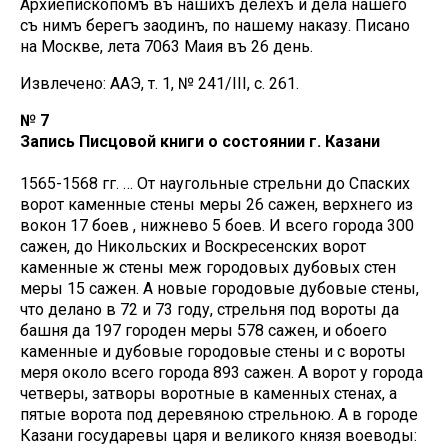
Архиепископомъ въ нашихъ делехъ и дела нашего
съ нимъ берегъ заодинъ, по нашему наказу. Писано
на Москве, лета 7063 Маия въ 26 день.
Извлечено: ААЭ, т. 1, № 241/III, с. 261.
№ 7
Запись Писцовой книги о состоянии г. Казани
1565-1568 гг. … От наугольные стрельни до Спаских
ворот каменные стены меры 26 сажен, верхнего из
вокон 17 боев , нижнево 5 боев. И всего города 300
сажен, до Никольских и Воскресенских ворот
каменные ж стены меж городовых дубовых стен
меры 15 сажен. А новые городовые дубовые стены,
что делано в 72 и 73 году, стрельня под вороты да
башня да 197 городен меры 578 сажен, и обоего
каменные и дубовые городовые стены и с вороты
меря около всего города 893 сажен. А ворот у города
четверы, затворы воротные в каменных стенах, а
пятые ворота под деревяною стрельною. А в городе
Казани государевы царя и великого князя воеводы: