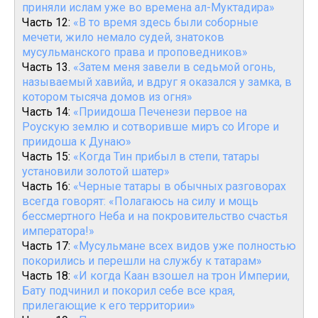
приняли ислам уже во времена ал-Муктадира»
Часть 12:
«В то время здесь были соборные
мечети, жило немало судей, знатоков
мусульманского права и проповедников»
Часть 13.
«Затем меня завели в седьмой огонь,
называемый хавийа, и вдруг я оказался у замка, в
котором тысяча домов из огня»
Часть 14:
«Приидоша Печенези первое на
Роускую землю и сотворивше миръ со Игоре и
приидоша к Дунаю»
Часть 15:
«Когда Тин прибыл в степи, татары
установили золотой шатер»
Часть 16:
«Черные татары в обычных разговорах
всегда говорят: «Полагаюсь на силу и мощь
бессмертного Неба и на покровительство счастья
императора!»
Часть 17:
«Мусульмане всех видов уже полностью
покорились и перешли на службу к татарам»
Часть 18:
«И когда Каан взошел на трон Империи,
Бату подчинил и покорил себе все края,
прилегающие к его территории»