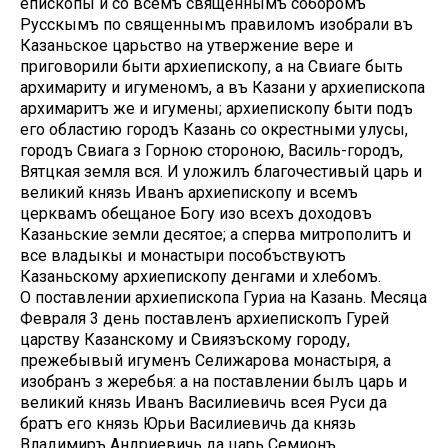
епископы и со всемъ священнымъ соборомъ
Русскымъ по священнымъ правиломъ изобрали въ
Казаньское царьство на утвержение вере и
приговорили быти архиепископу, а на Свиаге быть
архимариту и игуменомъ, а въ Казани у архиепископа
архимаритъ же и игумены; архиепископу быти подъ
его областию городъ Казань со окрестными улусы,
городъ Свиага з Горною стороною, Василь-городъ,
Вятцкая земля вся. И уложилъ благочестивый царь и
великий князь Иванъ архиепископу и всемъ
церквамъ обещаное Богу изо всехъ доходовъ
Казаньские земли десятое; а сперва митрополитъ и
все владыкы и монастыри пособъствуютъ
Казаньскому архиепископу денгами и хлебомъ.
О поставлении архиепископа Гуриа на Казань. Месяца
Февраля 3 день поставленъ архиепископъ Гурей
царству Казанскому и Свиязъскому городу,
прежебывый игуменъ Селижарова монастыря, а
изобранъ з жеребья: а на поставлении былъ царь и
великий князь Иванъ Василиевичь всея Руси да
братъ его князь Юрьи Василиевичь да князь
Владимиръ Андриевичь да царь Семионъ