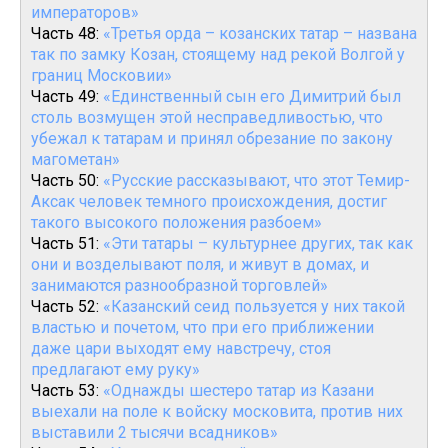
императоров»
Часть 48:
«Третья орда – козанских татар – названа
так по замку Козан, стоящему над рекой Волгой у
границ Московии»
Часть 49:
«Единственный сын его Димитрий был
столь возмущен этой несправедливостью, что
убежал к татарам и принял обрезание по закону
магометан»
Часть 50:
«Русские рассказывают, что этот Темир-
Аксак человек темного происхождения, достиг
такого высокого положения разбоем»
Часть 51:
«Эти татары – культурнее других, так как
они и возделывают поля, и живут в домах, и
занимаются разнообразной торговлей»
Часть 52:
«Казанский сеид пользуется у них такой
властью и почетом, что при его приближении
даже цари выходят ему навстречу, стоя
предлагают ему руку»
Часть 53:
«Однажды шестеро татар из Казани
выехали на поле к войску московита, против них
выставили 2 тысячи всадников»