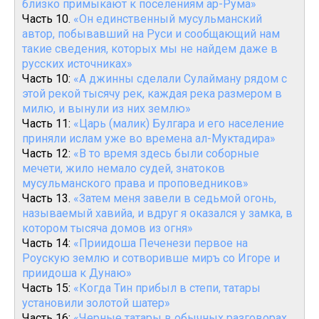
близко примыкают к поселениям ар-Рума»
Часть 10.
«Он единственный мусульманский
автор, побывавший на Руси и сообщающий нам
такие сведения, которых мы не найдем даже в
русских источниках»
Часть 10:
«А джинны сделали Сулайману рядом с
этой рекой тысячу рек, каждая река размером в
милю, и вынули из них землю»
Часть 11:
«Царь (малик) Булгара и его население
приняли ислам уже во времена ал-Муктадира»
Часть 12:
«В то время здесь были соборные
мечети, жило немало судей, знатоков
мусульманского права и проповедников»
Часть 13.
«Затем меня завели в седьмой огонь,
называемый хавийа, и вдруг я оказался у замка, в
котором тысяча домов из огня»
Часть 14:
«Приидоша Печенези первое на
Роускую землю и сотворивше миръ со Игоре и
приидоша к Дунаю»
Часть 15:
«Когда Тин прибыл в степи, татары
установили золотой шатер»
Часть 16:
«Черные татары в обычных разговорах