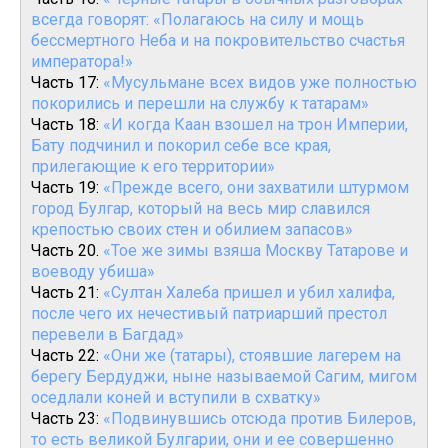
всегда говорят: «Полагаюсь на силу и мощь
бессмертного Неба и на покровительство счастья
императора!»
Часть 17:
«Мусульмане всех видов уже полностью
покорились и перешли на службу к татарам»
Часть 18:
«И когда Каан взошел на трон Империи,
Бату подчинил и покорил себе все края,
прилегающие к его территории»
Часть 19:
«Прежде всего, они захватили штурмом
город Булгар, который на весь мир славился
крепостью своих стен и обилием запасов»
Часть 20.
«Тое же зимы взяша Москву Татарове и
воеводу убиша»
Часть 21:
«Султан Халеба пришел и убил халифа,
после чего их нечестивый патриарший престол
перевели в Багдад»
Часть 22:
«Они же (татары), стоявшие лагерем на
берегу Бердуджи, ныне называемой Сагим, мигом
оседлали коней и вступили в схватку»
Часть 23:
«Подвинувшись отсюда против Билеров,
то есть великой Булгарии, они и ее совершенно