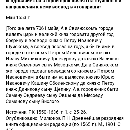
«годование» на второй срок князя П.И.Шуйского и
направлении к нему воевод в «товарищи»
Май 1553 г.
[Того же лета 7061 майя] А в Свияжскомъ городе
велелъ царь и великий княз годовати другой год
боярину и воеводе князю Петру Ивановичу
Шуйскому; а воевод послал на годъ, а быти имъ в
городе со княземъ Петром Ивановичем: князю
Ивану Михаиловичу Троекурову да князю Василью
княж Семенову сыну Мезецкому. Да в Свияжском
же городе годоват воеводам со княземъ Петром
Ивановичем, а быти им на выласке: князю Юрью
Ивановичу Кашину Оболенскому да князю Петру
княж Данилову сыну Щепину. А в городничих быти
Семену Ондрееву сыну Овцына да Мясоеду
Семенову сыну Вислого.
Источник: РК 1550-1636, т. 1, с. 25-26.
Опубликовано: Милюков П.Н. Древнейшая разрядная
книга официальной редакции (по 1565 г.). М., 1901. С.