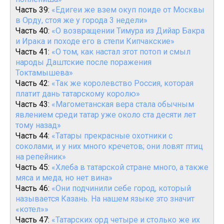
Часть 39:
«Едигеи же взем окуп поиде от Москвы
в Орду, стоя же у города 3 недели»
Часть 40:
«О возвращении Тимура из Дийар Бакра
и Ирака и походе его в степи Кипчакские»
Часть 41:
«О том, как настал этот потоп и смыл
народы Даштские после поражения
Токтамышева»
Часть 42:
«Так же королевство Россия, которая
платит дань татарскому королю»
Часть 43:
«Магометанская вера стала обычным
явлением среди татар уже около ста десяти лет
тому назад»
Часть 44:
«Татары прекрасные охотники с
соколами, и у них много кречетов; они ловят птиц
на репейник»
Часть 45:
«Хлеба в татарской стране много, а также
мяса и меда, но нет вина»
Часть 46:
«Они подчинили себе город, который
называется Казань. На нашем языке это значит
«котел»»
Часть 47:
«Татарских орд четыре и столько же их