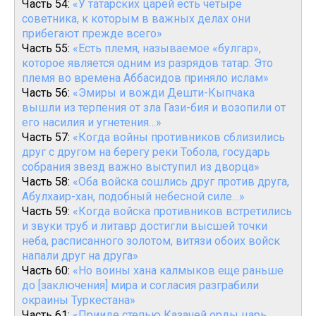
Часть 54:
«У татарских царей есть четыре
советника, к которым в важных делах они
прибегают прежде всего»
Часть 55:
«Есть племя, называемое «булгар»,
которое является одним из разрядов татар. Это
племя во времена Аббасидов приняло ислам»
Часть 56:
«Эмиры и вожди Дешти-Кыпчака
вышли из терпения от зла Гази-бия и возопили от
его насилия и угнетения…»
Часть 57:
«Когда войны противников сблизились
друг с другом на берегу реки Тобола, государь
собрания звезд важно выступил из дворца»
Часть 58:
«Оба войска сошлись друг против друга,
Абулхаир-хан, подобный небесной силе…»
Часть 59:
«Когда войска противников встретились
и звуки труб и литавр достигли высшей точки
неба, расписанного золотом, витязи обоих войск
напали друг на друга»
Часть 60:
«Но воины хана калмыков еще раньше
до [заключения] мира и согласия разграбили
окраины Туркестана»
Часть 61:
«Прииде степью Казачей орды царь