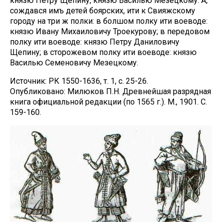
князю Петру Щепину, князю Василью Мезецкому. А,
сождався имъ детей боярских, ити к Свияжскому
городу на три ж полки: в болшом полку ити воеводе:
князю Ивану Михаиловичу Троекурову; в передовом
полку ити воеводе: князю Петру Даниловичу
Щепину; в сторожевом полку ити воеводе: князю
Василью Семеновичу Мезецкому.
Источник: РК 1550-1636, т. 1, с. 25-26.
Опубликовано: Милюков П.Н. Древнейшая разрядная
книга официальной редакции (по 1565 г.). М., 1901. С.
159-160.