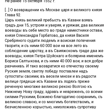
Не ранее 15 октября 1552 г.
[…] О возвращении къ Москве царя и великого князя
Глава 92.
Царь князь великий пребысть въ Казани взявъ
градъ дни 15, устрояя и уверяя, и уряжая; два великия
воеводы въ себе место во граде наместники остави,
князя Олександра Горбатово, да князя Василя
Сребряного судити людемъ и воиская попечения
творити, и съ ними 60 000 вои на все лето въ
соблюдение царству, а въ Свияжскомъ граде два же
воеводы, князя Петра Шуйскаго и болярина именемъ
Бориса Салтыкова, и съ ними 40 000 вои; и вся добре
разчинивъ. И тако возвратися ко отечеству своему
Руския земля, светлу победу поставлеи надъ
супостаты своими; въ весели мнози и въ радости
велице грядеше исъ Казани въ лодяхъ преже
реченную многаже великою рекою Волгою къ
Нижнему Нову граду, здравъ и невреженъ, со всеми
силами Рускими, Божиею благодатию сохранимъ, съ
великою славою, и со многимъ богатествомъ, и
безчисленною корыстью, ниизложивъ супротиву