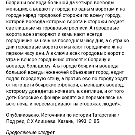
боярин и воевода большой да четыре воеводы
меньших; а ведают у города по одным воротам и на
городе наряд городовой сторожи по всему городу,
которой воевода которые ворота и сторожи ведает
светлишные из городовые росписи. А городовые
ворота все затворяют и замыкают всегда
городничие на ночь на последнем часу дня, а с утра ко
дни городовые ворота отмыкают городничие ж на
первом часу дни. А включи всех городовых ворот с
утра и вечере городничие относят к боярину и
воеводе большому. А в городе боярин и воевода
большой всегды еженочей объезжает город, ездит
подле городовую стену, а против ево по городу ходят
от него дети боярские с фонари, а меньших воевод,
которому доведетца ночевать в светлице, и от того
дети боярские с фонари ходятя же переменяясь на
всю ночь, и пересматривают на сторожах людей».
Опубликовано: Источники по истории Татарстана /
Под ред. С.Х.Алишева. Казань, 1993. С. 85.
Продолжение следует