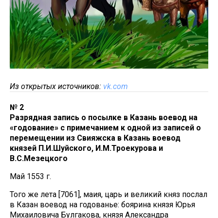
Из открытых источников:
vk.com
№ 2
Разрядная запись о посылке в Казань воевод на
«годование» с примечанием к одной из записей о
перемещении из Свияжска в Казань воевод
князей П.И.Шуйского, И.М.Троекурова и
В.С.Мезецкого
Май 1553 г.
Того же лета [7061], маия, царь и великий княз послал
в Казан воевод на годованье: боярина князя Юрья
Михаиловича Булгакова, князя Александра